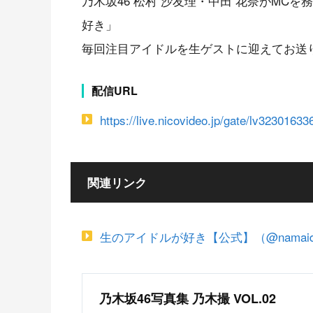
乃木坂46 松村 沙友理・中田 花奈がMC
好き」
毎回注目アイドルを生ゲストに迎えてお送
配信URL
https://live.nicovideo.jp/gate/lv32301633
関連リンク
生のアイドルが好き【公式】（@namaidol
乃木坂46写真集 乃木撮 VOL.02