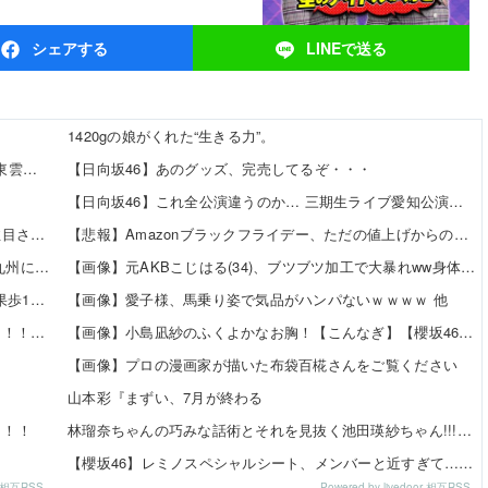
シェア
する
LINEで
送る
1420gの娘がくれた“生きる力”。
【8/12発売】「ヤングアニマル 2026年 No.16」表紙：東雲うみ / 虹咲カリナ
【日向坂46】あのグッズ、完売してるぞ・・・
ｗ
【日向坂46】これ全公演違うのか… 三期生ライブ愛知公演、終演後の様子・レポがこちら！
【朗報】美人声優の井口裕香さん、ちいかわ映画で再注目されるｗｗｗｗ
【悲報】Amazonブラックフライデー、ただの値上げからの値下げセールだったｗｗｗ 他
「CDTVに『365日の紙飛行機』をリクエストしたのは九州に住む中学生」←この事実って結構デカいよな【AKB48】
【画像】元AKBこじはる(34)、ブツブツ加工で大暴れww身体はめっちゃいいのにな・・・ 他
【日向坂46】 かほりん、ありのままの姿・・・【藤嶌果歩1st写真集】
【画像】愛子様、馬乗り姿で気品がハンパないｗｗｗｗ 他
田村真佑ちゃん、大越ひなのちゃんの脚の長さを絶賛！！！【乃木坂46】
【画像】小島凪紗のふくよかなお胸！【こんなぎ】【櫻坂46】 他
【画像】プロの漫画家が描いた布袋百椛さんをご覧ください
山本彩『まずい、7月が終わる
！！！
林瑠奈ちゃんの巧みな話術とそれを見抜く池田瑛紗ちゃん!!!【乃木坂46】
【櫻坂46】レミノスペシャルシート、メンバーと近すぎて…【全国ツアー2026】
or 相互RSS
Powered by livedoor 相互RSS