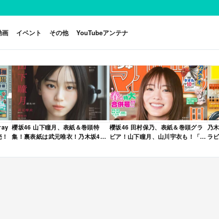
動画
イベント
その他
YouTubeアンテナ
ay
櫻坂46 山下瞳月、表紙＆巻頭特
櫻坂46 田村保乃、表紙＆巻頭グラ
乃木
売！
集！裏表紙は武元唯衣！乃木坂46
ビア！山下瞳月、山川宇衣も！「週
ラビ
海邉朱莉も登場！「B.L.T. 2026年
刊少年マガジン 2026年 No.22・23
年 
6月号」本日4/28発売！
合併号」本日4/28発売！
売