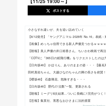
【11/25 19:00～】
ポスト
する
小さなすれ違いが、夫を追い詰めていく
【画像】めっちゃ信用できる新人声優見つかるｗｗｗ
【櫻坂46】 石森璃花、危険すぎる・・・
【日向坂46】 歴代の“点数”一覧、更新される
【朗報】ミーグリ8次結果...ついに長嶋に1完売がつく
【悲報】集英社、害悪なおひさまに法的措置
Powered by livedo