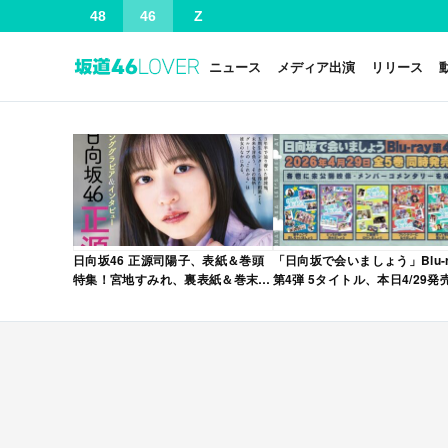
48
46
Z
ニュース
メディア出演
リリース
日向坂46 正源司陽子、表紙＆巻頭
「日向坂で会いましょう」Blu-r
特集！宮地すみれ、裏表紙＆巻末特
第4弾 5タイトル、本日4/29発
集！「グラビアチャンピオン
VOL.12」本日4/30発売！