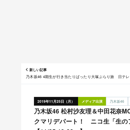
新しい記事
乃木坂46 4期生が行き当たりばったり大塚ぶらり旅 日テ
木坂どこへ」【11/25 25:29～】
2019年11月25日（月）
メディア出演
乃木坂46
乃木坂46 松村沙友理＆中田花奈MC！ゲストはわーすた＆
クマリデパート！ ニコ生「生の