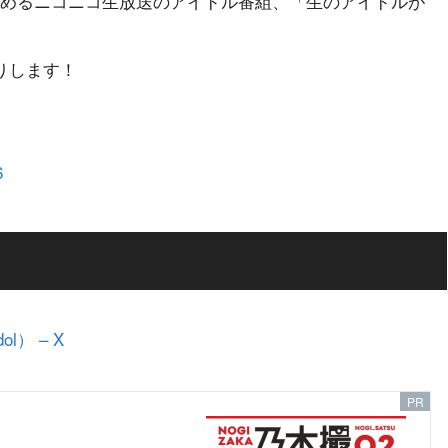
を務めるニコニコ生放送のアイドル番組、「生のアイドルが
りします！
6
） – X