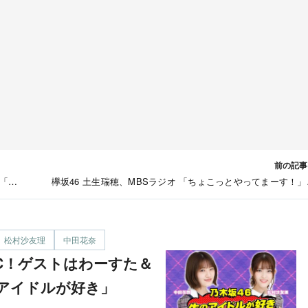
前の記事
レ「乃
欅坂46 土生瑞穂、MBSラジオ 「ちょこっとやってまーす！」
フショット【11/23放送分
松村沙友理
中田花奈
アイドルが好き」