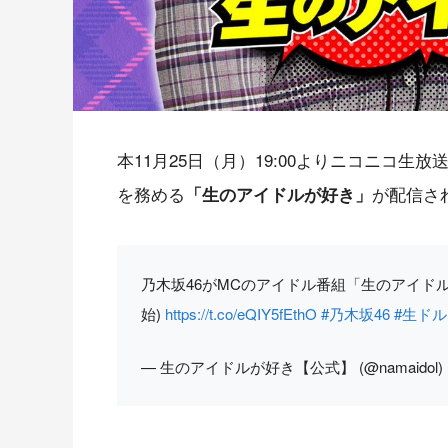
本11月25日（月）19:00よりニコニコ生
を務める
が配信さ
「生のアイドルが好き」
乃木坂46がMCのアイドル番組「生のアイドルが好き
始)
https://t.co/eQIY5fEthO
#乃木坂46
#生ドル
— 生のアイドルが好き【公式】 (@namaidol)