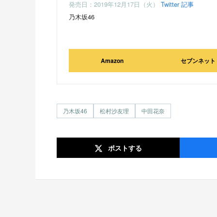
発売日：2019年12月17日（火）
Twitter
記事
乃木坂46
Amazon
セブンネット
乃木坂46
松村沙友理
中田花奈
ポスト
する