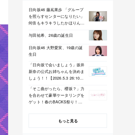
日向坂46 藤嶌果歩 「グループ
を照らすセンターになりたい」
何倍もキラキラしたかほりんが
降臨【坂道の火曜日】
与田祐希、26歳の誕生日
日向坂46 大野愛実、19歳の誕
生日
「日向坂で会いましょう」坂井
新奈の公式お姉ちゃんを決めま
しょう！！【2026.5.3 26:10〜
テレビ東京】
「そこ曲がったら、櫻坂？」力
を合わせて豪華ケータリングを
ゲット！春のBACKS祭り！
【2026.5.3 25:40〜 テレビ東
京】
もっと見る