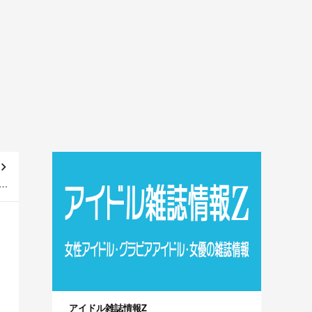
オ
】
アイドル雑誌情報Z