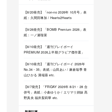
【8/20発売】「non-no 2026年 10月号」表
紙：久間田琳加 / Hearts2Hearts
【9/26発売】「BOMB Premium 2026」表
紙：一ノ瀬瑠菜
【8/10発売】「週刊プレイボーイ
PREMIUM 2026上半期グラビア傑作選」
【8/10発売】「週刊プレイボーイ 2026年
No.34・35」表紙：山田あい / 麻倉瑞季 青
山ひかる 溝端葵 etc.
【8/7発売】「FRIDAY 2026年 8/21・28 合
併号」表紙：小倉ゆうか / エリマリ姉妹 髙
野真央 福井梨莉華 etc.
新着記事