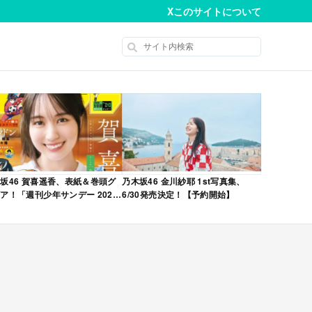
X
このサイトについて
坂46 賀喜遥香、表紙＆巻頭グ
乃木坂46 金川紗耶 1st写真集、
ア！「週刊少年サンデー 2026
6/30発売決定！【予約開始】
No.22・23 合併号」本日4/28発
！