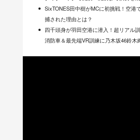
SixTONES田中樹がMCに初挑戦！
捕された理由とは？
四千頭身が羽田空港に潜入！超リアル
消防車＆最先端VR訓練に乃木坂46鈴木