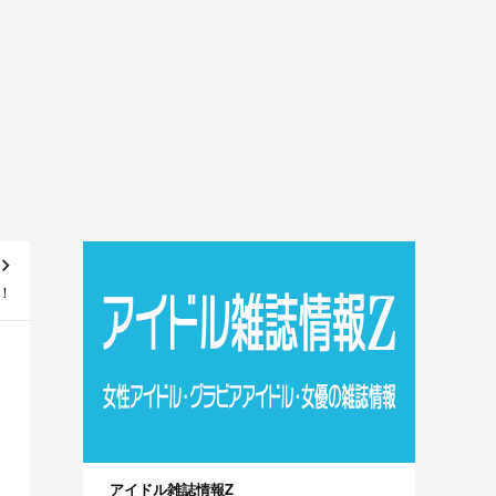
！
アイドル雑誌情報Z