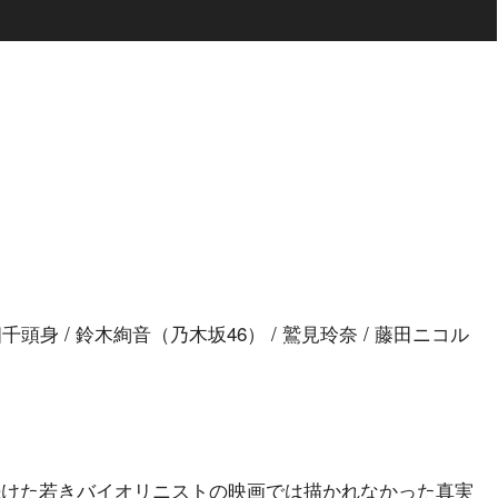
/ 四千頭身 / 鈴木絢音（乃木坂46） / 鷲見玲奈 / 藤田ニコル
続けた若きバイオリニストの映画では描かれなかった真実