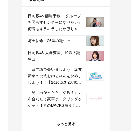
日向坂46 藤嶌果歩 「グループ
を照らすセンターになりたい」
何倍もキラキラしたかほりんが
降臨【坂道の火曜日】
与田祐希、26歳の誕生日
日向坂46 大野愛実、19歳の誕
生日
「日向坂で会いましょう」坂井
新奈の公式お姉ちゃんを決めま
しょう！！【2026.5.3 26:10〜
テレビ東京】
「そこ曲がったら、櫻坂？」力
を合わせて豪華ケータリングを
ゲット！春のBACKS祭り！
【2026.5.3 25:40〜 テレビ東
京】
もっと見る