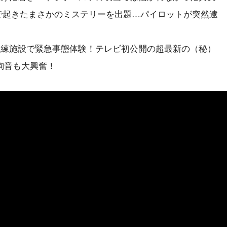
空港で起きたまさかのミステリーを出題…パイロットが突然逮
訓練施設で緊急事態体験！テレビ初公開の超最新の（秘）
絢音も大興奮！