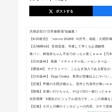
ポスト
する
共感必至の“日常修羅場”短編集！
【元NMB48】 安部若菜、卒業して早くもお酒解禁
東パソ、林瑠奈ちゃん不在でめっちゃ巻くｗｗｗ【乃木
【日向坂46】 Zepp Osaka、客席が想像以上にヤバい
【悲報】声優の大西沙織さん、意外と代表作が無いｗ
【朗報】水瀬いのりちゃん、やはりDの一族だったｗｗ
Powered by livedo