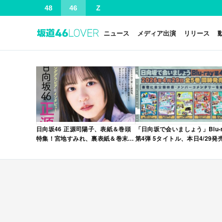
48
46
Z
ニュース
メディア出演
リリース
日向坂46 正源司陽子、表紙＆巻頭
「日向坂で会いましょう」Blu-r
特集！宮地すみれ、裏表紙＆巻末特
第4弾 5タイトル、本日4/29発
集！「グラビアチャンピオン
VOL.12」本日4/30発売！