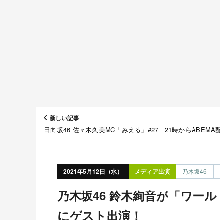
新しい記事
日向坂46 佐々木久美MC「みえる」#27 21時からABEMA
2021年5月12日（水）
メディア出演
乃木坂46
乃木坂46 鈴木絢音が「ワールド極限ミステリー 」
にゲスト出演！