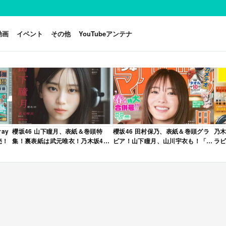
動画
イベント
その他
YouTubeアンテナ
ay
櫻坂46 山下瞳月、表紙＆巻頭特
櫻坂46 田村保乃、表紙＆巻頭グラ
乃木
売！
集！裏表紙は武元唯衣！乃木坂46
ビア！山下瞳月、山川宇衣も！「週
ラビ
海邉朱莉も登場！「B.L.T. 2026年
刊少年マガジン 2026年 No.22・23
年 
6月号」本日4/28発売！
合併号」本日4/28発売！
売