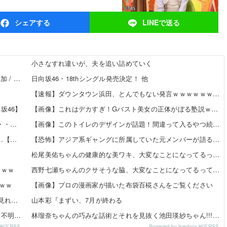
シェア
する
LINEで
送る
小さなすれ違いが、夫を追い詰めていく
【8/20発売】「non-no 2026年 10月号」表紙：久間田琳加 / Hearts2Hearts
日向坂46・18thシングル発売決定！ 他
【速報】ダウンタウン浜田、とんでもない発言ｗｗｗｗｗｗｗｗｗｗ 他
坂46】
【画像】これはデカすぎ！Gバスト美女の正体がぼる塾説ｗｗｗｗ 他
【日向坂46】 新曲『イチャイチャ虫』←センターは・・・【18thシングル】
【画像】このトイレのデザインが話題！間違って入るやつ続出www 他
【櫻坂46】 サクラミーツ、こんなぎ加入である変化が...【公開収録レポ】
【恐怖】アジア系ギャングに所属していた元メンバーが語る、あの時のリアルすぎる体験談… 他
…
松尾美佑ちゃんの健康的な美ワキ、大変なことになってるって…
ｗｗｗ
西野七瀬ちゃんのクサそうな脇、大変なことになってるって…
ｗｗ
【画像】プロの漫画家が描いた布袋百椛さんをご覧ください
矢田萌華「6期生のビジュアル担当です」←この画像を見れば誰もが納得【画像あり】
山本彩『まずい、7月が終わる
【悲報】小川と川﨑のインタビューの内容、ガチで意味不明すぎる
林瑠奈ちゃんの巧みな話術とそれを見抜く池田瑛紗ちゃん!!!【乃木坂46】
or 相互RSS
Powered by livedoor 相互RSS