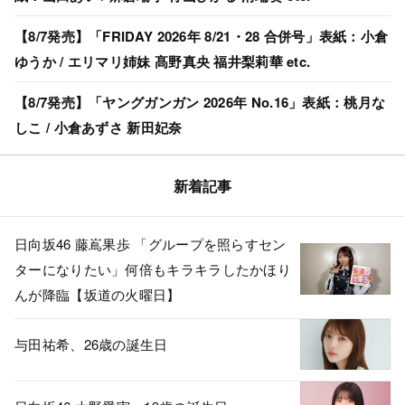
【8/7発売】「FRIDAY 2026年 8/21・28 合併号」表紙：小倉
ゆうか / エリマリ姉妹 髙野真央 福井梨莉華 etc.
【8/7発売】「ヤングガンガン 2026年 No.16」表紙：桃月な
しこ / 小倉あずさ 新田妃奈
新着記事
日向坂46 藤嶌果歩 「グループを照らすセン
ターになりたい」何倍もキラキラしたかほり
んが降臨【坂道の火曜日】
与田祐希、26歳の誕生日