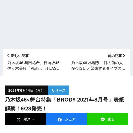
新しい記事
前の記事
乃木坂46 与田祐希、日向坂46
乃木坂46 林瑠奈「目の前の人
佐々木美玲「Platinum FLASH
が少ないと緊張するタイプの林
vol.15」表紙＆裏表紙解禁！
です 原因や対処法が知りた
6/22発売！
い」【負けるな！しょげるな！
乗り遅れるな！】
2021年6月14日（月）
リリース
乃木坂46×舞台特集「BRODY 2021年8月号」表紙
解禁！6/23発売！
ポスト
シェア
送る