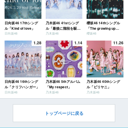
日向坂46 17thシング
乃木坂46 41stシング
櫻坂46 14thシングル
ル「Kind of love」
ル「最後に階段を駆け
「The growing up
日向坂46
乃木坂46
櫻坂46
上がったのはいつ
train」
だ？」
1.28
1.14
11.26
日向坂46 16thシング
乃木坂46 5thアルバム
乃木坂46 40thシング
ル「クリフハンガー」
「My respect」
ル「ビリヤニ」
日向坂46
乃木坂46
乃木坂46
トップページに戻る