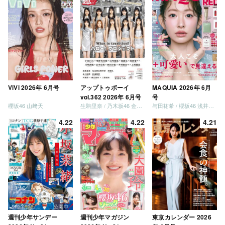
ViVi 2026年 6月号
アップトゥボーイ
MAQUIA 2026年 6月
vol.362 2026年 6月号
号
櫻坂46 山﨑天
生駒里奈 / 乃木坂46 金川紗耶 森平麗心
与田祐希 / 櫻坂46 浅井恋乃未
4.22
4.22
4.21
週刊少年サンデー
週刊少年マガジン
東京カレンダー 2026