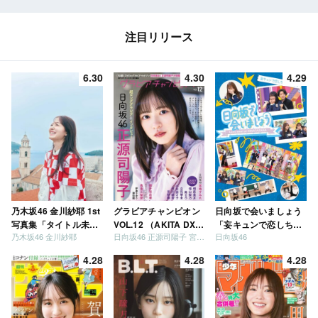
注目リリース
6.30
4.30
4.29
乃木坂46 金川紗耶 1st
グラビアチャンピオン
日向坂で会いましょう
写真集「タイトル未
VOL.12 （AKITA DXシ
「妄キュンで恋しちゃ
乃木坂46 金川紗耶
日向坂46 正源司陽子 宮地すみれ
日向坂46
定」
リーズ）
いましょう」「どっち
が強いか決めましょ
4.28
4.28
4.28
う」「ご褒美でロケし
ましょう」「フレンド
リーになりましょう」
「笑って卒業を祝いま