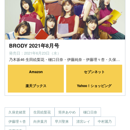
BRODY 2021年8月号
発売日：2021年6月23日（水）
乃木坂46 生田絵梨花・樋口日奈・伊藤純奈・伊藤理々杏・久保史緒里・中村麗乃・向井葉月・清宮レイ・筒井あやめ・早川聖来
Amazon
セブンネット
楽天ブックス
Yahoo！ショッピング
久保史緒里
生田絵梨花
筒井あやめ
樋口日奈
伊藤理々杏
向井葉月
早川聖来
清宮レイ
中村麗乃