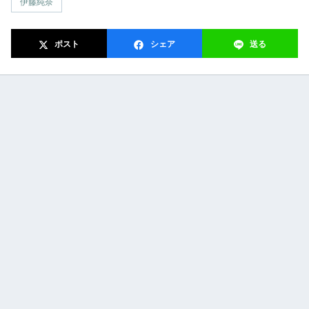
伊藤純奈
ポスト
シェア
送る