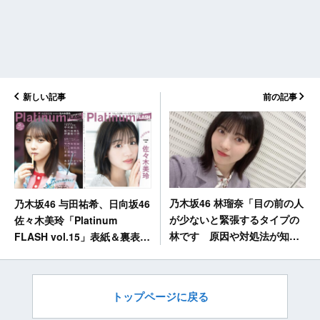
新しい記事
前の記事
乃木坂46 林瑠奈「目の前の人
乃木坂46 与田祐希、日向坂46
が少ないと緊張するタイプの
佐々木美玲「Platinum
林です 原因や対処法が知り
FLASH vol.15」表紙＆裏表紙
たい」【負けるな！しょげる
解禁！6/22発売！
な！乗り遅れるな！】
トップページに戻る