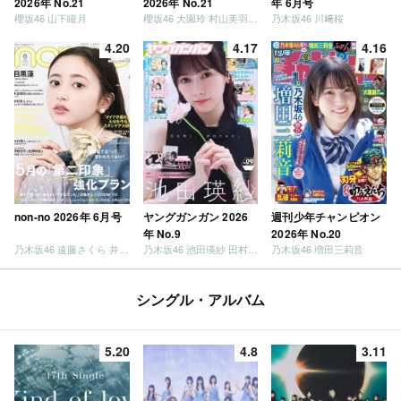
2026年 No.21
2026年 No.21
年 6月号
櫻坂46 山下瞳月
櫻坂46 大園玲 村山美羽 稲熊ひな
乃木坂46 川﨑桜
4.20
4.17
4.16
non-no 2026年 6月号
ヤングガンガン 2026
週刊少年チャンピオン
年 No.9
2026年 No.20
乃木坂46 遠藤さくら 井上和 / 日向坂46 小坂菜緒
乃木坂46 池田瑛紗 田村真佑
乃木坂46 増田三莉音
シングル・アルバム
5.20
4.8
3.11