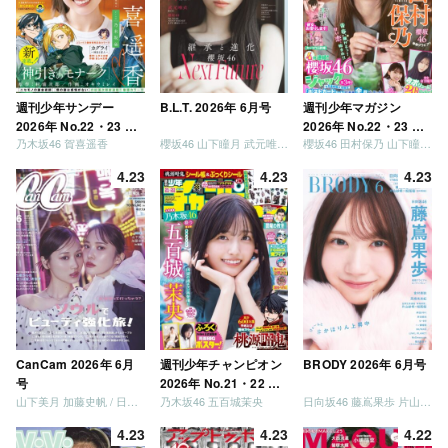
しょう」 [Blu-ray]
週刊少年サンデー
B.L.T. 2026年 6月号
週刊少年マガジン
2026年 No.22・23 合
2026年 No.22・23 合
乃木坂46 賀喜遥香
櫻坂46 山下瞳月 武元唯衣 / 乃木坂46 海邉朱莉
櫻坂46 田村保乃 山下瞳月 山川宇衣
併号
併号
4.23
4.23
4.23
CanCam 2026年 6月
週刊少年チャンピオン
BRODY 2026年 6月号
号
2026年 No.21・22 合
山下美月 加藤史帆 / 日向坂46 大野愛実
乃木坂46 五百城茉央
日向坂46 藤嶌果歩 片山紗希 松尾桜 金村美玖 髙橋未来虹
併号
4.23
4.23
4.22