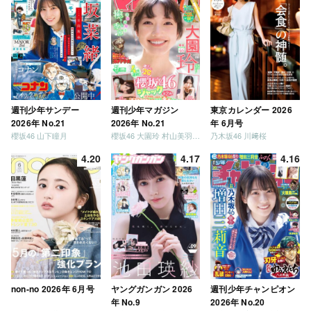
週刊少年サンデー
週刊少年マガジン
東京カレンダー 2026
2026年 No.21
2026年 No.21
年 6月号
櫻坂46 山下瞳月
櫻坂46 大園玲 村山美羽 稲熊ひな
乃木坂46 川﨑桜
4.20
4.17
4.16
non-no 2026年 6月号
ヤングガンガン 2026
週刊少年チャンピオン
年 No.9
2026年 No.20