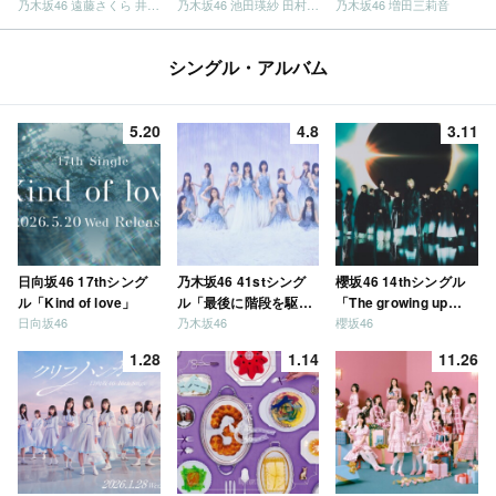
乃木坂46 遠藤さくら 井上和 / 日向坂46 小坂菜緒
乃木坂46 池田瑛紗 田村真佑
乃木坂46 増田三莉音
シングル・アルバム
5.20
4.8
3.11
日向坂46 17thシング
乃木坂46 41stシング
櫻坂46 14thシングル
ル「Kind of love」
ル「最後に階段を駆け
「The growing up
日向坂46
乃木坂46
櫻坂46
上がったのはいつ
train」
だ？」
1.28
1.14
11.26