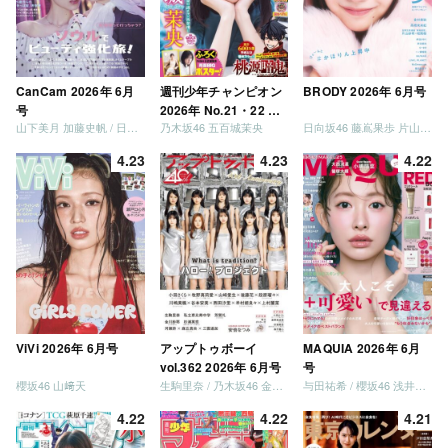
CanCam 2026年 6月
週刊少年チャンピオン
BRODY 2026年 6月号
号
2026年 No.21・22 合
山下美月 加藤史帆 / 日向坂46 大野愛実
乃木坂46 五百城茉央
日向坂46 藤嶌果歩 片山紗希 松尾桜 金村美玖 髙橋未来虹
併号
4.23
4.23
4.22
ViVi 2026年 6月号
アップトゥボーイ
MAQUIA 2026年 6月
vol.362 2026年 6月号
号
櫻坂46 山﨑天
生駒里奈 / 乃木坂46 金川紗耶 森平麗心
与田祐希 / 櫻坂46 浅井恋乃未
4.22
4.22
4.21