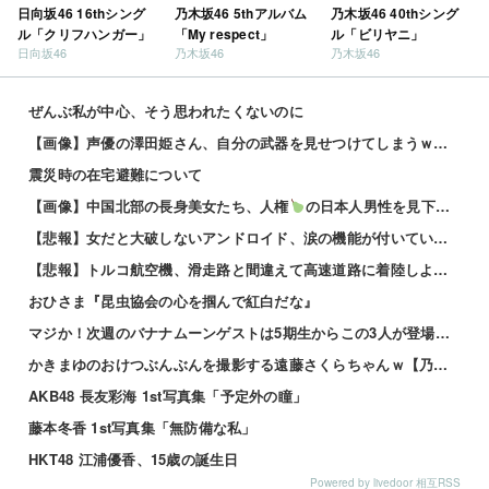
日向坂46 16thシング
乃木坂46 5thアルバム
乃木坂46 40thシング
ル「クリフハンガー」
「My respect」
ル「ビリヤニ」
日向坂46
乃木坂46
乃木坂46
ぜんぶ私が中心、そう思われたくないのに
【画像】声優の澤田姫さん、自分の武器を見せつけてしまうｗｗｗｗ
震災時の在宅避難について
【画像】中国北部の長身美女たち、人権
の日本人男性を見下してしまうｗｗｗｗ 他
【悲報】女だと大破しないアンドロイド、涙の機能が付いていて感情を理解しちゃう模様wwwwwww 他
【悲報】トルコ航空機、滑走路と間違えて高速道路に着陸しようとして墜落www 他
おひさま『昆虫協会の心を掴んで紅白だな』
マジか！次週のバナナムーンゲストは5期生からこの3人が登場！！！【乃木坂46】
かきまゆのおけつぶんぶんを撮影する遠藤さくらちゃんｗ【乃木坂46】
AKB48 長友彩海 1st写真集「予定外の瞳」
藤本冬香 1st写真集「無防備な私」
HKT48 江浦優香、15歳の誕生日
Powered by livedoor 相互RSS