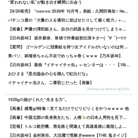
“変われない私”が動き出す瞬間に出会う
【8/20発売】「non-no 2026年 10月号」表紙：久間田琳加 / Hearts2Hearts
パチンコ屋の「大量の人を適切に並ばせたりして裁く能力」←これガチで凄いよなｗｗｗ
【画像】声優の澤田姫さん、自分の武器を見せつけてしまうｗｗｗｗ
【日向坂46】 坂井新奈、単独で外番組初出演キタ━(゜∀゜)━!!!!
【質問】 ゴールデンに冠番組を持つ女アイドルがいないのは何故なのか？
東パソ、林瑠奈ちゃん不在でめっちゃ巻くｗｗｗ【乃木坂46】
【日向坂46】 新曲『イチャイチャ虫』←センターは・・・【18thシングル】
おひさま『昆虫協会の心を掴んで紅白だな』
イチャイチャ虫さん、二番煎じだった【画像】
Powered by livedoor 相互RSS
1420gの娘がくれた“生きる力”。
【画像】感電gif特集！見てるだけでビリビリくるやつｗｗｗｗ 他
【画像】中国北部の長身美女たち、人権
の日本人男性を見下してしまうｗｗｗｗ 他
【悲報】トルコ航空機、滑走路と間違えて高速道路に着陸しようとして墜落www 他
【日向坂46】金村美玖、大活躍で荒稼ぎwwww【THE 鬼タイジ】