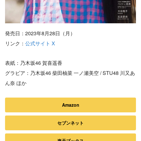
発売日：2023年8月28日（月）
リンク：
公式サイト
X
表紙：乃木坂46 賀喜遥香
グラビア：乃木坂46 柴田柚菜 一ノ瀬美空 / STU48 川又あ
ん奈 ほか
Amazon
セブンネット
楽天ブックス