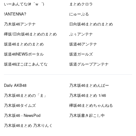
いーあんてな(#゜ｗ゜)
まとめクロラ
!ANTENNA?
にゅーぷる
乃木坂46アンテナ
日向坂46まとめのまとめ
欅坂/日向坂46まとめのまとめ
ぷぅアンテナ
坂道46まとめのまとめ
坂道46アンテナ
坂道46NEWSポータル
坂道ガールズ
坂道46ぽこぽこあんてな
坂道グループアンテナ
Daily AKB48
乃木坂46まとめんばー
乃木坂46まとめの「ま」
乃木坂46まとめ 1/46
乃木坂46タイムズ
欅坂46まとめちゃんねる
乃木坂46 - NewsPod
乃木坂書き起こし中
乃木坂46まとめ 乃木りんく