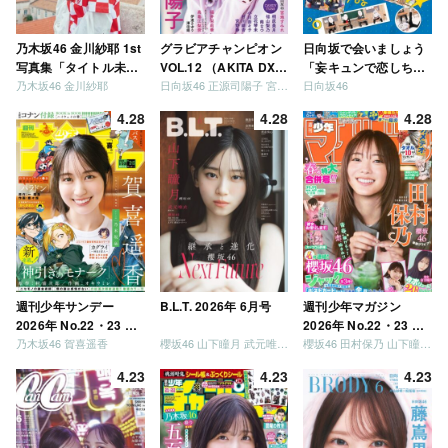
乃木坂46 金川紗耶 1st
グラビアチャンピオン
日向坂で会いましょう
写真集「タイトル未
VOL.12 （AKITA DXシ
「妄キュンで恋しちゃ
乃木坂46 金川紗耶
日向坂46 正源司陽子 宮地すみれ
日向坂46
定」
リーズ）
いましょう」「どっち
が強いか決めましょ
4.28
4.28
4.28
う」「ご褒美でロケし
ましょう」「フレンド
リーになりましょう」
「笑って卒業を祝いま
しょう」 [Blu-ray]
週刊少年サンデー
B.L.T. 2026年 6月号
週刊少年マガジン
2026年 No.22・23 合
2026年 No.22・23 合
乃木坂46 賀喜遥香
櫻坂46 山下瞳月 武元唯衣 / 乃木坂46 海邉朱莉
櫻坂46 田村保乃 山下瞳月 山川宇衣
併号
併号
4.23
4.23
4.23