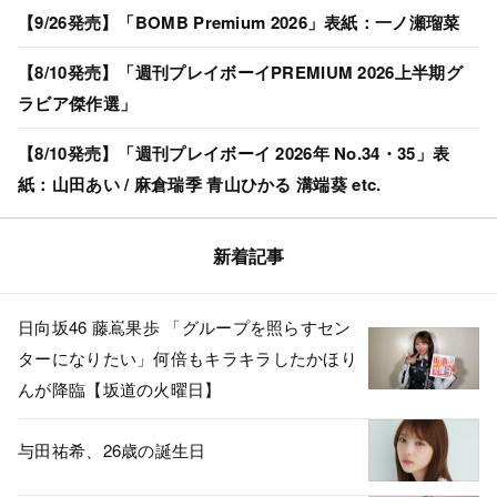
【9/26発売】「BOMB Premium 2026」表紙：一ノ瀬瑠菜
【8/10発売】「週刊プレイボーイPREMIUM 2026上半期グ
ラビア傑作選」
【8/10発売】「週刊プレイボーイ 2026年 No.34・35」表
紙：山田あい / 麻倉瑞季 青山ひかる 溝端葵 etc.
新着記事
日向坂46 藤嶌果歩 「グループを照らすセン
ターになりたい」何倍もキラキラしたかほり
んが降臨【坂道の火曜日】
与田祐希、26歳の誕生日