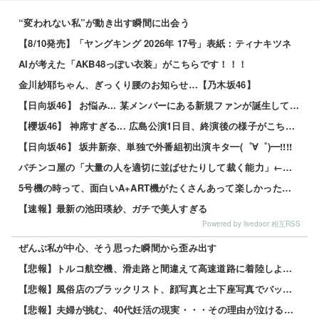
“変われない私”が動き出す瞬間に出会う
【8/10発売】「ヤングキング 2026年 17号」表紙：ティナキツネ
AIが考えた「AKB48っぽい衣装」がこちらです！！！
金川紗耶ちゃん、ぎっくり腰のお知らせ…【乃木坂46】
【日向坂46】 お悩み... 某メンバーにある新規ファンが誕生していた
【櫻坂46】 神席すぎる... 広島公演1日目、終演後の様子がこちら【全国ツアー2026 What’s lonesome?】
【日向坂46】 坂井新奈、単独で外番組初出演キタ━(゜∀゜)━!!!!
パチンコ屋の「大量の人を適切に並ばせたりして裁く能力」←これガチで凄いよなｗｗｗ
5号機の時って、面白いA+ART機がたくさんあって楽しかったよなｗｗｗ
【速報】最新の池田瑛紗、ガチで美人すぎる
Powered by livedoor 相互RSS
ぜんぶ私が中心、そう思った瞬間から歪み出す
【悲報】トルコ航空機、滑走路と間違えて高速道路に着陸しようとして墜落www 他
【悲報】風俗店のブラックリスト、顔写真と土下座写真でバッチリ管理されてる件ｗｗｗｗ 他
【悲報】夫婦が挑む、40代妊活の現実・・・その理由が泣けるｗｗｗｗ 他