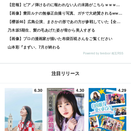
【悲報】ピアノ弾けるのに報われない人の末路がこちらｗｗｗｗｗ 他
【画像】豊田ルナの無修正自撮り写真、ガチで大絶賛されるwww 他
【櫻坂46】広島公演、まさかの形であの方が参戦していた【全国ツアー2026 What’s lonesome?】
乃木坂5期生、髪の毛あげた姿が骨から美人すぎる
【画像】プロの漫画家が描いた布袋百椛さんをご覧ください
山本彩『まずい、7月が終わる
Powered by livedoor 相互RSS
注目リリース
6.30
4.30
4.29