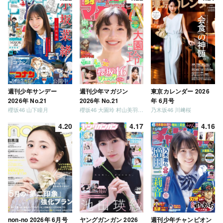
週刊少年サンデー
週刊少年マガジン
東京カレンダー 2026
2026年 No.21
2026年 No.21
年 6月号
櫻坂46 山下瞳月
櫻坂46 大園玲 村山美羽 稲熊ひな
乃木坂46 川﨑桜
4.20
4.17
4.16
non-no 2026年 6月号
ヤングガンガン 2026
週刊少年チャンピオン