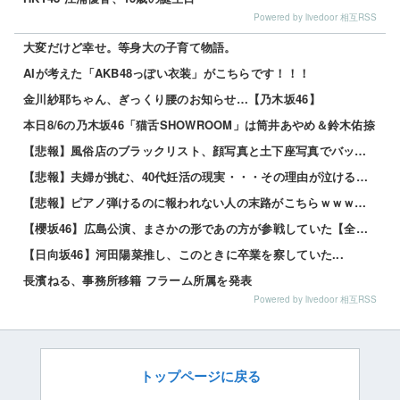
Powered by livedoor 相互RSS
大変だけど幸せ。等身大の子育て物語。
AIが考えた「AKB48っぽい衣装」がこちらです！！！
金川紗耶ちゃん、ぎっくり腰のお知らせ…【乃木坂46】
本日8/6の乃木坂46「猫舌SHOWROOM」は筒井あやめ＆鈴木佑捺
【悲報】風俗店のブラックリスト、顔写真と土下座写真でバッチリ管理されてる件ｗｗｗｗ 他
【悲報】夫婦が挑む、40代妊活の現実・・・その理由が泣けるｗｗｗｗ 他
【悲報】ピアノ弾けるのに報われない人の末路がこちらｗｗｗｗｗ 他
【櫻坂46】広島公演、まさかの形であの方が参戦していた【全国ツアー2026 What’s lones...
【日向坂46】河田陽菜推し、このときに卒業を察していた...
長濱ねる、事務所移籍 フラーム所属を発表
Powered by livedoor 相互RSS
トップページに戻る