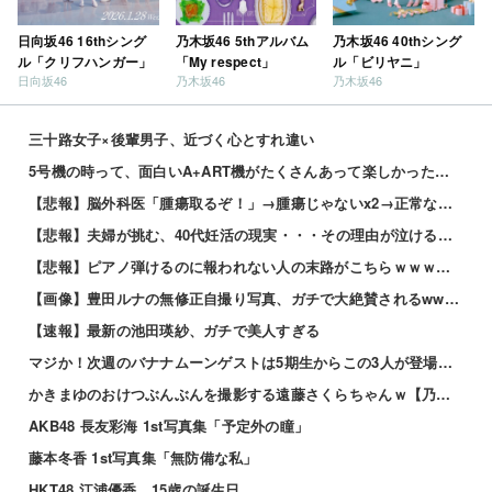
日向坂46 16thシング
乃木坂46 5thアルバム
乃木坂46 40thシング
ル「クリフハンガー」
「My respect」
ル「ビリヤニ」
日向坂46
乃木坂46
乃木坂46
三十路女子×後輩男子、近づく心とすれ違い
5号機の時って、面白いA+ART機がたくさんあって楽しかったよなｗｗｗ
【悲報】脳外科医「腫瘍取るぞ！」→腫瘍じゃないx2→正常な脳を摘出され意識はあるのに植物人間に
【悲報】夫婦が挑む、40代妊活の現実・・・その理由が泣けるｗｗｗｗ 他
【悲報】ピアノ弾けるのに報われない人の末路がこちらｗｗｗｗｗ 他
【画像】豊田ルナの無修正自撮り写真、ガチで大絶賛されるwww 他
【速報】最新の池田瑛紗、ガチで美人すぎる
マジか！次週のバナナムーンゲストは5期生からこの3人が登場！！！【乃木坂46】
かきまゆのおけつぶんぶんを撮影する遠藤さくらちゃんｗ【乃木坂46】
AKB48 長友彩海 1st写真集「予定外の瞳」
藤本冬香 1st写真集「無防備な私」
HKT48 江浦優香、15歳の誕生日