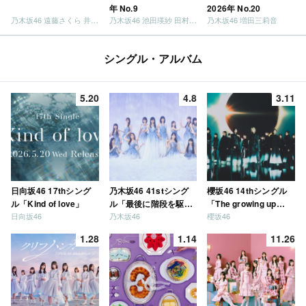
年 No.9
2026年 No.20
乃木坂46 遠藤さくら 井上和 / 日向坂46 小坂菜緒
乃木坂46 池田瑛紗 田村真佑
乃木坂46 増田三莉音
シングル・アルバム
5.20
4.8
3.11
日向坂46 17thシング
乃木坂46 41stシング
櫻坂46 14thシングル
ル「Kind of love」
ル「最後に階段を駆け
「The growing up
日向坂46
乃木坂46
櫻坂46
上がったのはいつ
train」
だ？」
1.28
1.14
11.26