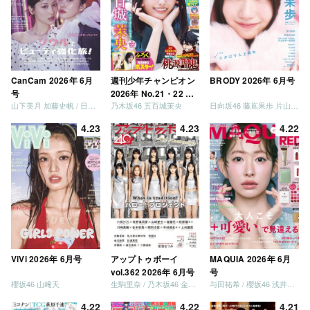
CanCam 2026年 6月
週刊少年チャンピオン
BRODY 2026年 6月号
号
2026年 No.21・22 合
山下美月 加藤史帆 / 日向坂46 大野愛実
乃木坂46 五百城茉央
日向坂46 藤嶌果歩 片山紗希 松尾桜 金村美玖 髙橋未来虹
併号
4.23
4.23
4.22
ViVi 2026年 6月号
アップトゥボーイ
MAQUIA 2026年 6月
vol.362 2026年 6月号
号
櫻坂46 山﨑天
生駒里奈 / 乃木坂46 金川紗耶 森平麗心
与田祐希 / 櫻坂46 浅井恋乃未
4.22
4.22
4.21