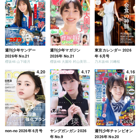
週刊少年サンデー
週刊少年マガジン
東京カレンダー 2026
2026年 No.21
2026年 No.21
年 6月号
櫻坂46 山下瞳月
櫻坂46 大園玲 村山美羽 稲熊ひな
乃木坂46 川﨑桜
4.20
4.17
4.16
non-no 2026年 6月号
ヤングガンガン 2026
週刊少年チャンピオン
年 No.9
2026年 No.20