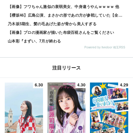
【画像】フワちゃん激似の衰弱美女、中身違うやんｗｗｗｗ 他
【櫻坂46】広島公演、まさかの形であの方が参戦していた【全国ツアー2026 What’s lonesome?】
乃木坂5期生、髪の毛あげた姿が骨から美人すぎる
【画像】プロの漫画家が描いた布袋百椛さんをご覧ください
山本彩『まずい、7月が終わる
Powered by livedoor 相互RSS
注目リリース
6.30
4.30
4.29