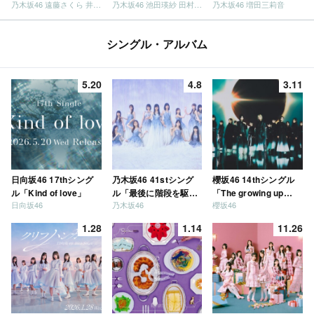
乃木坂46 遠藤さくら 井上和 / 日向坂46 小坂菜緒
乃木坂46 池田瑛紗 田村真佑
乃木坂46 増田三莉音
シングル・アルバム
5.20
4.8
3.11
日向坂46 17thシング
乃木坂46 41stシング
櫻坂46 14thシングル
ル「Kind of love」
ル「最後に階段を駆け
「The growing up
日向坂46
乃木坂46
櫻坂46
上がったのはいつ
train」
だ？」
1.28
1.14
11.26