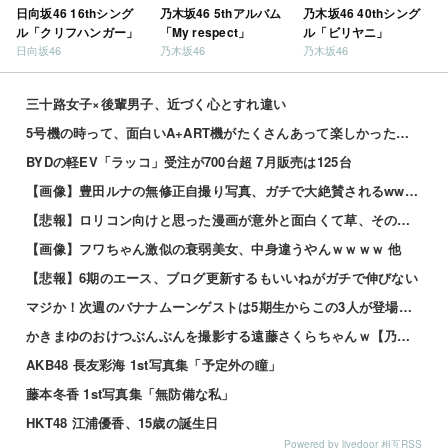
日向坂46 16thシング
乃木坂46 5thアルバム
乃木坂46 40thシング
ル「クリフハンガー」
「My respect」
ル「ビリヤニ」
日向坂46
乃木坂46
乃木坂46
三十路女子×後輩男子、近づく心とすれ違い
5号機の時って、面白いA+ART機がたくさんあって楽しかったよなｗｗｗ
BYDの軽EV「ラッコ」受注が700台超 7月販売は125台
【画像】豊田ルナの無修正自撮り写真、ガチで大絶賛されるwww 他
【悲報】ロリコン向けと思った漫画が意外と面白くて草、その理由がこれｗｗｗｗ 他
【画像】フワちゃん激似の衰弱美女、中身違うやんｗｗｗｗ 他
【悲報】6期のエース、ブログ更新するもいいねがガチで伸びない
マジか！次週のバナナムーンゲストは5期生からこの3人が登場！！！【乃木坂46】
かきまゆのおけつぶんぶんを撮影する遠藤さくらちゃんｗ【乃木坂46】
AKB48 長友彩海 1st写真集「予定外の瞳」
藤本冬香 1st写真集「無防備な私」
HKT48 江浦優香、15歳の誕生日
Powered by livedoor 相互RSS