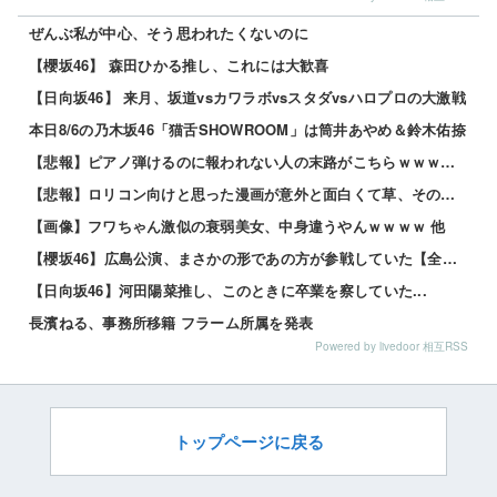
ぜんぶ私が中心、そう思われたくないのに
【櫻坂46】 森田ひかる推し、これには大歓喜
【日向坂46】 来月、坂道vsカワラボvsスタダvsハロプロの大激戦
本日8/6の乃木坂46「猫舌SHOWROOM」は筒井あやめ＆鈴木佑捺
【悲報】ピアノ弾けるのに報われない人の末路がこちらｗｗｗｗｗ 他
【悲報】ロリコン向けと思った漫画が意外と面白くて草、その理由がこれｗｗｗｗ 他
【画像】フワちゃん激似の衰弱美女、中身違うやんｗｗｗｗ 他
【櫻坂46】広島公演、まさかの形であの方が参戦していた【全国ツアー2026 What’s lones...
【日向坂46】河田陽菜推し、このときに卒業を察していた...
長濱ねる、事務所移籍 フラーム所属を発表
Powered by livedoor 相互RSS
トップページに戻る