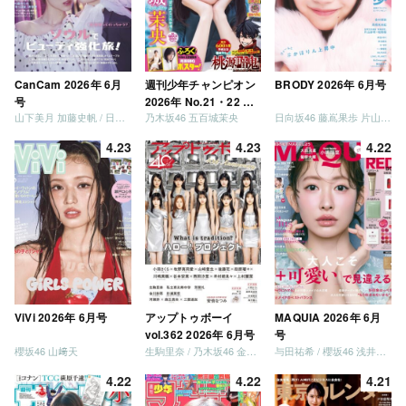
CanCam 2026年 6月
週刊少年チャンピオン
BRODY 2026年 6月号
号
2026年 No.21・22 合
山下美月 加藤史帆 / 日向坂46 大野愛実
乃木坂46 五百城茉央
日向坂46 藤嶌果歩 片山紗希 松尾桜 金村美玖 髙橋未来虹
併号
4.23
4.23
4.22
ViVi 2026年 6月号
アップトゥボーイ
MAQUIA 2026年 6月
vol.362 2026年 6月号
号
櫻坂46 山﨑天
生駒里奈 / 乃木坂46 金川紗耶 森平麗心
与田祐希 / 櫻坂46 浅井恋乃未
4.22
4.22
4.21