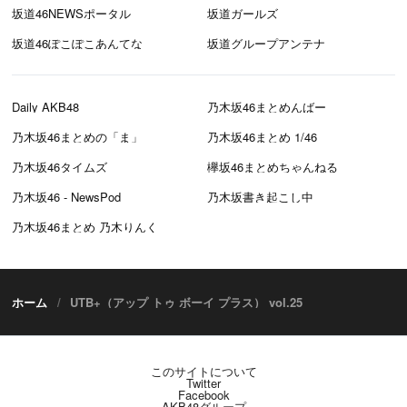
坂道46NEWSポータル
坂道ガールズ
坂道46ぽこぽこあんてな
坂道グループアンテナ
Daily AKB48
乃木坂46まとめんばー
乃木坂46まとめの「ま」
乃木坂46まとめ 1/46
乃木坂46タイムズ
欅坂46まとめちゃんねる
乃木坂46 - NewsPod
乃木坂書き起こし中
乃木坂46まとめ 乃木りんく
ホーム
UTB+（アップ トゥ ボーイ プラス） vol.25
このサイトについて
Twitter
Facebook
AKB48グループ