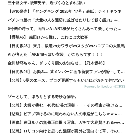
三十路女子×後輩男子、近づく心とすれ違い
【8/10発売】「ヤングキング 2026年 17号」表紙：ティナキツネ
パチンコ屋の「大量の人を適切に並ばせたりして裁く能力」←これガチで凄いよなｗｗｗ
5号機の時って、面白いA+ART機がたくさんあって楽しかったよなｗｗｗ
【櫻坂46】 森田ひかる推し、これには大歓喜
【日向坂46】 来月、坂道vsカワラボvsスタダvsハロプロの大激戦
AIが考えた「AKB48っぽい衣装」がこちらです！！！
金川紗耶ちゃん、ぎっくり腰のお知らせ…【乃木坂46】
【日向坂46】 お悩み... 某メンバーにある新規ファンが誕生していた
【悲報】6期のエース、ブログ更新するもいいねがガチで伸びない
Powered by livedoor 相互RSS
ゾッとして、ほろりとする奇妙な物語。
【悲報】夫婦が挑む、40代妊活の現実・・・その理由が泣けるｗｗｗｗ 他
【悲報】ピアノ弾けるのに報われない人の末路がこちらｗｗｗｗｗ 他
【画像】豊田ルナの無修正自撮り写真、ガチで大絶賛されるwww 他
【悲報】ロリコン向けと思った漫画が意外と面白くて草、その理由がこれｗｗｗｗ 他