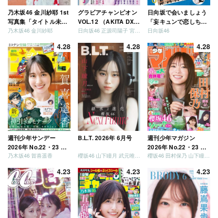
乃木坂46 金川紗耶 1st
グラビアチャンピオン
日向坂で会いましょう
写真集「タイトル未
VOL.12 （AKITA DXシ
「妄キュンで恋しちゃ
乃木坂46 金川紗耶
日向坂46 正源司陽子 宮地すみれ
日向坂46
定」
リーズ）
いましょう」「どっち
が強いか決めましょ
4.28
4.28
4.28
う」「ご褒美でロケし
ましょう」「フレンド
リーになりましょう」
「笑って卒業を祝いま
しょう」 [Blu-ray]
週刊少年サンデー
B.L.T. 2026年 6月号
週刊少年マガジン
2026年 No.22・23 合
2026年 No.22・23 合
乃木坂46 賀喜遥香
櫻坂46 山下瞳月 武元唯衣 / 乃木坂46 海邉朱莉
櫻坂46 田村保乃 山下瞳月 山川宇衣
併号
併号
4.23
4.23
4.23