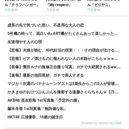
ル「クリフハンガー」
「My respect」
ル「ビリヤニ」
日向坂46
乃木坂46
乃木坂46
成長の先で気づいた想い、不器用な大人の恋
5号機の時って、面白いA+ART機がたくさんあって楽しかったよなｗｗｗ
友達増やす人の心理
【悲報】夫婦が挑む、40代妊活の現実・・・その理由が泣けるｗｗｗｗ 他
【悲報】ピアノ弾けるのに報われない人の末路がこちらｗｗｗｗｗ 他
【画像】豊田ルナの無修正自撮り写真、ガチで大絶賛されるwww 他
【速報】最新の池田瑛紗、ガチで美人すぎる
マジか！次週のバナナムーンゲストは5期生からこの3人が登場！！！【乃木坂46】
かきまゆのおけつぶんぶんを撮影する遠藤さくらちゃんｗ【乃木坂46】
AKB48 長友彩海 1st写真集「予定外の瞳」
藤本冬香 1st写真集「無防備な私」
HKT48 江浦優香、15歳の誕生日
Powered by livedoor 相互RSS