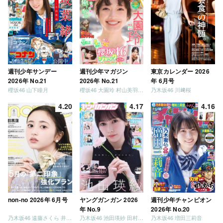
週刊少年サンデー
週刊少年マガジン
東京カレンダー 2026
2026年 No.21
2026年 No.21
年 6月号
櫻坂46 山下瞳月
櫻坂46 大園玲 村山美羽 稲熊ひな
乃木坂46 川﨑桜
4.20
4.17
4.16
non-no 2026年 6月号
ヤングガンガン 2026
週刊少年チャンピオン
年 No.9
2026年 No.20
乃木坂46 遠藤さくら 井上和 / 日向坂46 小坂菜緒
乃木坂46 池田瑛紗 田村真佑
乃木坂46 増田三莉音