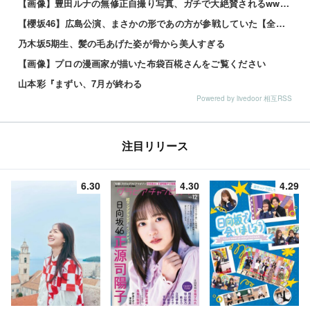
【画像】豊田ルナの無修正自撮り写真、ガチで大絶賛されるwww 他
【櫻坂46】広島公演、まさかの形であの方が参戦していた【全国ツアー2026 What’s lonesome?】
乃木坂5期生、髪の毛あげた姿が骨から美人すぎる
【画像】プロの漫画家が描いた布袋百椛さんをご覧ください
山本彩『まずい、7月が終わる
Powered by livedoor 相互RSS
注目リリース
6.30
4.30
4.29