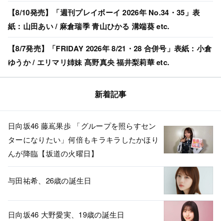
【8/10発売】「週刊プレイボーイ 2026年 No.34・35」表
紙：山田あい / 麻倉瑞季 青山ひかる 溝端葵 etc.
【8/7発売】「FRIDAY 2026年 8/21・28 合併号」表紙：小倉
ゆうか / エリマリ姉妹 髙野真央 福井梨莉華 etc.
新着記事
日向坂46 藤嶌果歩 「グループを照らすセン
ターになりたい」何倍もキラキラしたかほり
んが降臨【坂道の火曜日】
与田祐希、26歳の誕生日
日向坂46 大野愛実、19歳の誕生日