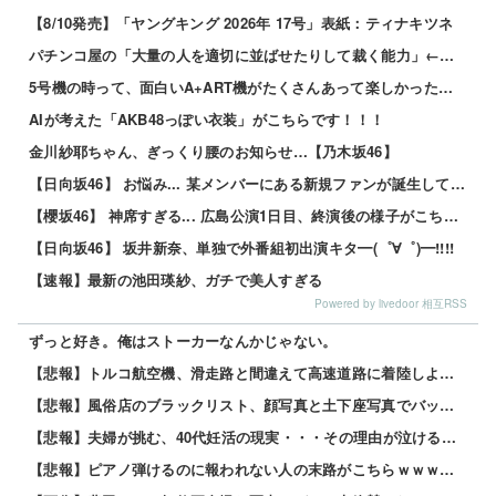
【8/10発売】「ヤングキング 2026年 17号」表紙：ティナキツネ
パチンコ屋の「大量の人を適切に並ばせたりして裁く能力」←これガチで凄いよなｗｗｗ
5号機の時って、面白いA+ART機がたくさんあって楽しかったよなｗｗｗ
AIが考えた「AKB48っぽい衣装」がこちらです！！！
金川紗耶ちゃん、ぎっくり腰のお知らせ…【乃木坂46】
【日向坂46】 お悩み... 某メンバーにある新規ファンが誕生していた
【櫻坂46】 神席すぎる... 広島公演1日目、終演後の様子がこちら【全国ツアー2026 What’s lonesome?】
【日向坂46】 坂井新奈、単独で外番組初出演キタ━(゜∀゜)━!!!!
【速報】最新の池田瑛紗、ガチで美人すぎる
Powered by livedoor 相互RSS
ずっと好き。俺はストーカーなんかじゃない。
【悲報】トルコ航空機、滑走路と間違えて高速道路に着陸しようとして墜落www 他
【悲報】風俗店のブラックリスト、顔写真と土下座写真でバッチリ管理されてる件ｗｗｗｗ 他
【悲報】夫婦が挑む、40代妊活の現実・・・その理由が泣けるｗｗｗｗ 他
【悲報】ピアノ弾けるのに報われない人の末路がこちらｗｗｗｗｗ 他