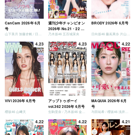
CanCam 2026年 6月
週刊少年チャンピオン
BRODY 2026年 6月号
号
2026年 No.21・22 合
山下美月 加藤史帆 / 日向坂46 大野愛実
乃木坂46 五百城茉央
日向坂46 藤嶌果歩 片山紗希 松尾桜 金村美玖 髙橋未来虹
併号
4.23
4.23
4.22
ViVi 2026年 6月号
アップトゥボーイ
MAQUIA 2026年 6月
vol.362 2026年 6月号
号
櫻坂46 山﨑天
生駒里奈 / 乃木坂46 金川紗耶 森平麗心
与田祐希 / 櫻坂46 浅井恋乃未
4.22
4.22
4.21