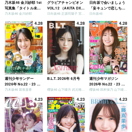
乃木坂46 金川紗耶 1st
グラビアチャンピオン
日向坂で会いましょう
写真集「タイトル未
VOL.12 （AKITA DXシ
「妄キュンで恋しちゃ
乃木坂46 金川紗耶
日向坂46 正源司陽子 宮地すみれ
日向坂46
定」
リーズ）
いましょう」「どっち
が強いか決めましょ
4.28
4.28
4.28
う」「ご褒美でロケし
ましょう」「フレンド
リーになりましょう」
「笑って卒業を祝いま
しょう」 [Blu-ray]
週刊少年サンデー
B.L.T. 2026年 6月号
週刊少年マガジン
2026年 No.22・23 合
2026年 No.22・23 合
乃木坂46 賀喜遥香
櫻坂46 山下瞳月 武元唯衣 / 乃木坂46 海邉朱莉
櫻坂46 田村保乃 山下瞳月 山川宇衣
併号
併号
4.23
4.23
4.23