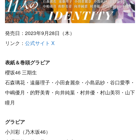
発売日：2023年9月28日（木）
リンク：
公式サイト
X
表紙＆巻頭グラビア
櫻坂46 三期生
石森璃花・遠藤理子・小田倉麗奈・小島凪紗・谷口愛季・
中嶋優月・的野美青・向井純葉・村井優・村山美羽・山下
瞳月
グラビア
小川彩（乃木坂46）