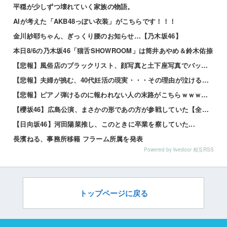
平穏が少しずつ壊れていく家族の物語。
AIが考えた「AKB48っぽい衣装」がこちらです！！！
金川紗耶ちゃん、ぎっくり腰のお知らせ…【乃木坂46】
本日8/6の乃木坂46「猫舌SHOWROOM」は筒井あやめ＆鈴木佑捺
【悲報】風俗店のブラックリスト、顔写真と土下座写真でバッチリ管理されてる件ｗｗｗｗ 他
【悲報】夫婦が挑む、40代妊活の現実・・・その理由が泣けるｗｗｗｗ 他
【悲報】ピアノ弾けるのに報われない人の末路がこちらｗｗｗｗｗ 他
【櫻坂46】広島公演、まさかの形であの方が参戦していた【全国ツアー2026 What’s lones...
【日向坂46】河田陽菜推し、このときに卒業を察していた...
長濱ねる、事務所移籍 フラーム所属を発表
Powered by livedoor 相互RSS
トップページに戻る