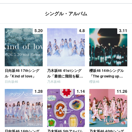
シングル・アルバム
5.20
4.8
3.11
日向坂46 17thシング
乃木坂46 41stシング
櫻坂46 14thシングル
ル「Kind of love」
ル「最後に階段を駆け
「The growing up
日向坂46
乃木坂46
櫻坂46
上がったのはいつ
train」
だ？」
1.28
1.14
11.26
日向坂46 16thシング
乃木坂46 5thアルバム
乃木坂46 40thシング