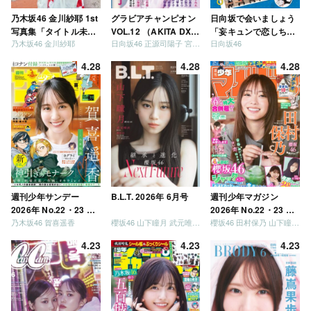
乃木坂46 金川紗耶 1st
グラビアチャンピオン
日向坂で会いましょう
写真集「タイトル未
VOL.12 （AKITA DXシ
「妄キュンで恋しちゃ
乃木坂46 金川紗耶
日向坂46 正源司陽子 宮地すみれ
日向坂46
定」
リーズ）
いましょう」「どっち
が強いか決めましょ
4.28
4.28
4.28
う」「ご褒美でロケし
ましょう」「フレンド
リーになりましょう」
「笑って卒業を祝いま
しょう」 [Blu-ray]
週刊少年サンデー
B.L.T. 2026年 6月号
週刊少年マガジン
2026年 No.22・23 合
2026年 No.22・23 合
乃木坂46 賀喜遥香
櫻坂46 山下瞳月 武元唯衣 / 乃木坂46 海邉朱莉
櫻坂46 田村保乃 山下瞳月 山川宇衣
併号
併号
4.23
4.23
4.23