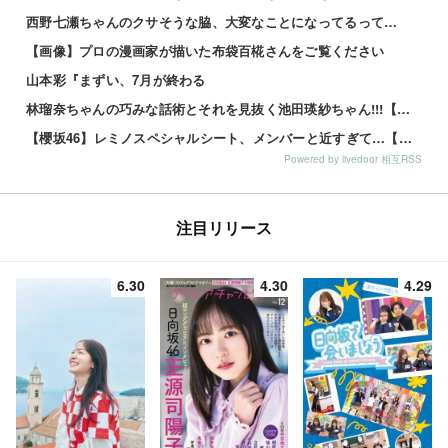
西野七瀬ちゃんのクサそうな脇、大変なことになってるって…
【画像】プロの漫画家が描いた布袋百椛さんをご覧ください
山本彩『まずい、7月が終わる
林瑠奈ちゃんの巧みな話術とそれを見抜く池田瑛紗ちゃん!!!【乃木坂46】
【櫻坂46】レミノスペシャルシート、メンバーと近すぎて…【全国ツアー2026】
Powered by livedoor 相互RSS
注目リリース
6.30
4.30
4.29