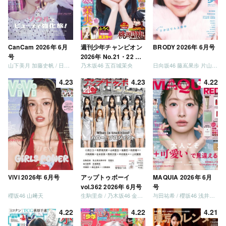
CanCam 2026年 6月
週刊少年チャンピオン
BRODY 2026年 6月号
号
2026年 No.21・22 合
山下美月 加藤史帆 / 日向坂46 大野愛実
乃木坂46 五百城茉央
日向坂46 藤嶌果歩 片山紗希 松尾桜 金村美玖 髙橋未来虹
併号
4.23
4.23
4.22
ViVi 2026年 6月号
アップトゥボーイ
MAQUIA 2026年 6月
vol.362 2026年 6月号
号
櫻坂46 山﨑天
生駒里奈 / 乃木坂46 金川紗耶 森平麗心
与田祐希 / 櫻坂46 浅井恋乃未
4.22
4.22
4.21