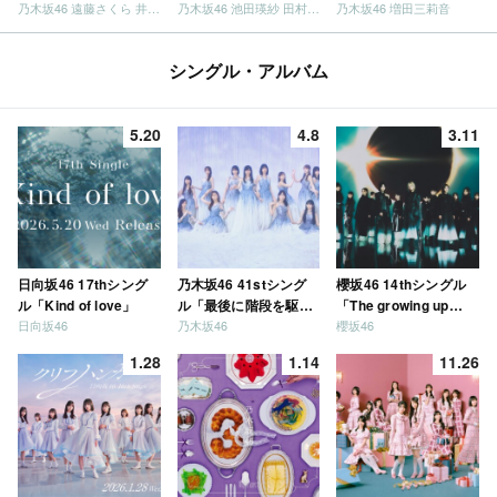
乃木坂46 遠藤さくら 井上和 / 日向坂46 小坂菜緒
乃木坂46 池田瑛紗 田村真佑
乃木坂46 増田三莉音
シングル・アルバム
5.20
4.8
3.11
日向坂46 17thシング
乃木坂46 41stシング
櫻坂46 14thシングル
ル「Kind of love」
ル「最後に階段を駆け
「The growing up
日向坂46
乃木坂46
櫻坂46
上がったのはいつ
train」
だ？」
1.28
1.14
11.26