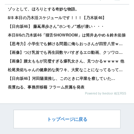
ゾッとして、ほろりとする奇妙な物語。
8/8 本日の乃木活スケジュールです！！！【乃木坂46】
【日向坂46】 藤嶌果歩さん"ホンモノ"感が凄い・・・
本日8/6の乃木坂46「猫舌SHOWROOM」は筒井あやめ＆鈴木佑捺
【思考力】小学生でも解ける問題に俺らおっさんが四苦八苦ｗｗｗｗその答えは？ｗ 他
【画像】つけ乳首でも再生回数ヤバすぎるエロ動画、クソワロタwwww 他
【画像】腰太ももが完璧すぎる爆乳女さん、見つかるｗｗｗｗ 他
松尾美佑ちゃんの健康的な美ワキ、大変なことになってるって…
【日向坂46】河田陽菜推し、このときに卒業を察していた...
長濱ねる、事務所移籍 フラーム所属を発表
Powered by livedoor 相互RSS
トップページに戻る