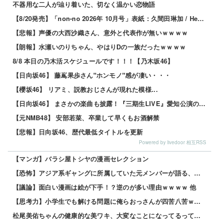
不器用な二人が辿り着いた、切なく温かい恋物語
【8/20発売】「non-no 2026年 10月号」表紙：久間田琳加 / Hearts2Hearts
【悲報】声優の大西沙織さん、意外と代表作が無いｗｗｗｗ
【朗報】水瀬いのりちゃん、やはりDの一族だったｗｗｗｗ
8/8 本日の乃木活スケジュールです！！！【乃木坂46】
【日向坂46】 藤嶌果歩さん"ホンモノ"感が凄い・・・
【櫻坂46】 リアミ、説教おじさんが現れた模様...
【日向坂46】 まさかの楽曲も披露！『三期生LIVE』愛知公演のレポがこちら
【元NMB48】 安部若菜、卒業して早くもお酒解禁
【悲報】日向坂46、歴代最低タイトルを更新
Powered by livedoor 相互RSS
【マンガ】バラシ屋トシヤの漫画セレクション
【恐怖】アジア系ギャングに所属していた元メンバーが語る、あの時のリアルすぎる体験談… 他
【議論】面白い漫画は絵が下手！？逆のが多い理由ｗｗｗｗ 他
【思考力】小学生でも解ける問題に俺らおっさんが四苦八苦ｗｗｗｗその答えは？ｗ 他
松尾美佑ちゃんの健康的な美ワキ、大変なことになってるって…