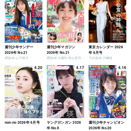
週刊少年サンデー
週刊少年マガジン
東京カレンダー 2026
2026年 No.21
2026年 No.21
年 6月号
櫻坂46 山下瞳月
櫻坂46 大園玲 村山美羽 稲熊ひな
乃木坂46 川﨑桜
4.20
4.17
4.16
non-no 2026年 6月号
ヤングガンガン 2026
週刊少年チャンピオン
年 No.9
2026年 No.20