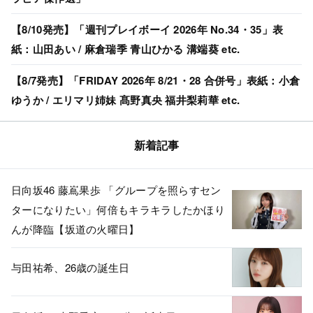
【8/10発売】「週刊プレイボーイ 2026年 No.34・35」表
紙：山田あい / 麻倉瑞季 青山ひかる 溝端葵 etc.
【8/7発売】「FRIDAY 2026年 8/21・28 合併号」表紙：小倉
ゆうか / エリマリ姉妹 髙野真央 福井梨莉華 etc.
新着記事
日向坂46 藤嶌果歩 「グループを照らすセン
ターになりたい」何倍もキラキラしたかほり
んが降臨【坂道の火曜日】
与田祐希、26歳の誕生日