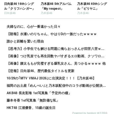
日向坂46 16thシング
乃木坂46 5thアルバム
乃木坂46 40thシング
ル「クリフハンガー」
「My respect」
ル「ビリヤニ」
日向坂46
乃木坂46
乃木坂46
夫婦なのに、心が一番遠かった日々
【朗報】水瀬いのりちゃん、やはりDの一族だったｗｗｗｗ
誰かと距離を置いた理由
【思考力】小学生でも解ける問題に俺らおっさんが四苦八苦ｗｗｗｗその答えは？ｗ 他
【画像】つけ乳首でも再生回数ヤバすぎるエロ動画、クソワロタwwww 他
【画像】腰太ももが完璧すぎる爆乳女さん、見つかるｗｗｗｗ 他
【悲報】日向坂46、歴代最低タイトルを更新
10/29の｢MTV VMAJ 2026｣に出演決定！！！【乃木坂46】
福岡のお土産 ｢めんべい｣と乃木坂配信中のコラボ動画が公開決定！！！【乃木坂46】
AKB48 長友彩海 1st写真集「予定外の瞳」
藤本冬香 1st写真集「無防備な私」
HKT48 江浦優香、15歳の誕生日
Powered by livedoor 相互RSS