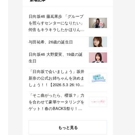
日向坂46 藤嶌果歩 「グループ
を照らすセンターになりたい」
何倍もキラキラしたかほりんが
降臨【坂道の火曜日】
与田祐希、26歳の誕生日
日向坂46 大野愛実、19歳の誕
生日
「日向坂で会いましょう」坂井
新奈の公式お姉ちゃんを決めま
しょう！！【2026.5.3 26:10〜
テレビ東京】
「そこ曲がったら、櫻坂？」力
を合わせて豪華ケータリングを
ゲット！春のBACKS祭り！
【2026.5.3 25:40〜 テレビ東
京】
もっと見る