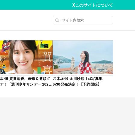
X
このサイトについて
坂46 賀喜遥香、表紙＆巻頭グ
乃木坂46 金川紗耶 1st写真集、
ア！「週刊少年サンデー 2026
6/30発売決定！【予約開始】
No.22・23 合併号」本日4/28発
！