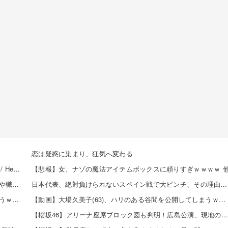
恋は疑惑に染まり、狂気へ変わる
【8/20発売】「non-no 2026年 10月号」表紙：久間田琳加 / Hearts2Hearts
【悲報】女、ナゾの魔法アイテムボックスに頼りすぎｗｗｗｗ 
【朗報】「あの椅子カバー」のカプセルトイ、爆誕。自宅や職場をパチンコ屋にしちゃおうｗｗｗ
日本代表、絶対負けられないスペイン戦で大ピンチ、その理由がこれｗｗｗｗ 他
【画像】声優の澤田姫さん、自分の武器を見せつけてしまうｗｗｗｗ
【動画】大場久美子(63)、ハリのある谷間を公開してしまうｗｗｗ 他
】
【櫻坂46】アリーナ座席ブロック図も判明！広島公演、現地の様子がこちら【全国ツアー2026 -What’s lonesome?- 】