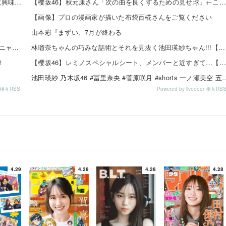
【日向坂46】 「ダメなのぉ...？」渡辺莉奈さん、写真集に興味津々
【櫻坂46】秋元康さん「次の曲を良くするための見せ球」←これ次…
【画像】プロの漫画家が描いた布袋百椛さんをご覧ください
山本彩『まずい、7月が終わる
責任を取らないから成功者になれた…「とんねるず」「おニャン子」「AKB」とヒットを出し続けた秋元康の哲学！！！
林瑠奈ちゃんの巧みな話術とそれを見抜く池田瑛紗ちゃん!!!【乃木坂46】
！
【櫻坂46】レミノスペシャルシート、メンバーと近すぎて…【全国ツアー2026】
池田瑛紗 乃木坂46 #冨里奈央 #菅原咲月 #shorts 一ノ瀬
or 相互RSS
Powered by livedoor 相互RS
4.29
4.28
4.28
4.28