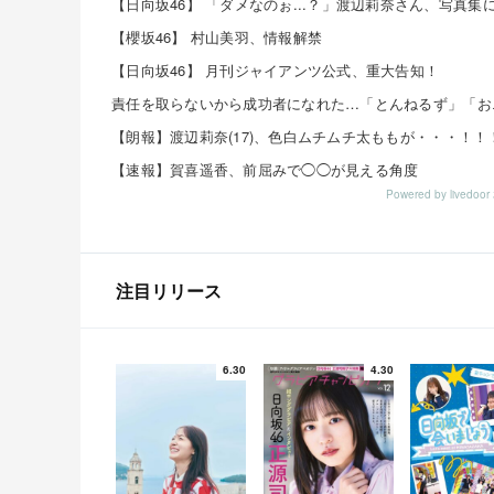
【櫻坂46】 村山美羽、情報解禁
【日向坂46】 月刊ジャイアンツ公式、重大告知！
【朗報】渡辺莉奈(17)、色白ムチムチ太ももが・・・！！
【速報】賀喜遥香、前屈みで◯◯が見える角度
Powered by livedo
注目リリース
6.30
4.30