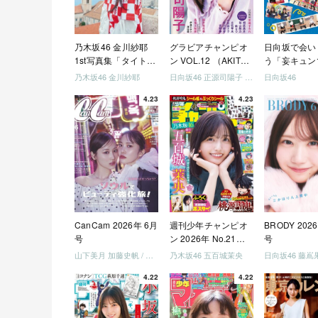
乃木坂46 金川紗耶
グラビアチャンピオ
日向坂で会い
1st写真集「タイトル
ン VOL.12 （AKITA
う「妄キュン
未定」
DXシリーズ）
ちゃいましょ
乃木坂46 金川紗耶
日向坂46 正源司陽子 宮地すみれ
日向坂46
「どっちが強
4.23
4.23
めましょう」
美でロケしま
う」「フレン
になりましょ
「笑って卒業
ましょう」 [Blu
CanCam 2026年 6月
週刊少年チャンピオ
BRODY 202
号
ン 2026年 No.21・
号
22 合併号
山下美月 加藤史帆 / 日向坂46 大野愛実
乃木坂46 五百城茉央
4.22
4.22