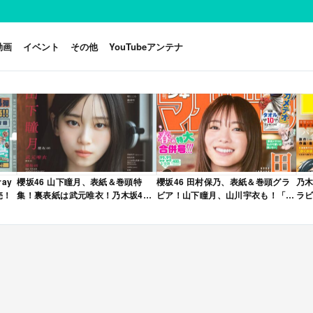
動画
イベント
その他
YouTubeアンテナ
ay
櫻坂46 山下瞳月、表紙＆巻頭特
櫻坂46 田村保乃、表紙＆巻頭グラ
乃木
売！
集！裏表紙は武元唯衣！乃木坂46
ビア！山下瞳月、山川宇衣も！「週
ラビ
海邉朱莉も登場！「B.L.T. 2026年
刊少年マガジン 2026年 No.22・23
年 
6月号」本日4/28発売！
合併号」本日4/28発売！
売