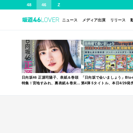
48
46
Z
ニュース
メディア出演
リリース
日向坂46 正源司陽子、表紙＆巻頭
「日向坂で会いましょう」Blu-r
特集！宮地すみれ、裏表紙＆巻末特
第4弾 5タイトル、本日4/29発
集！「グラビアチャンピオン
VOL.12」本日4/30発売！