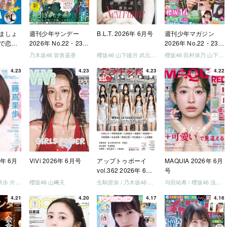
ましょ
週刊少年サンデー
B.L.T. 2026年 6月号
週刊少年マガジン
で恋し
2026年 No.22・23
2026年 No.22・23
う」
合併号
合併号
乃木坂46 賀喜遥香
櫻坂46 山下瞳月 武元唯衣 / 乃木坂46 海邉朱莉
櫻坂46 田村保乃 山下瞳月 山川宇衣
いか決
4.23
4.23
4.23
4.22
「ご褒
しょ
ドリー
う」
を祝い
-ray]
6年 6月
ViVi 2026年 6月号
アップトゥボーイ
MAQUIA 2026年 6月
vol.362 2026年 6月
号
号
日向坂46 藤嶌果歩 片山紗希 松尾桜 金村美玖 髙橋未来虹
櫻坂46 山﨑天
生駒里奈 / 乃木坂46 金川紗耶 森平麗心
与田祐希 / 櫻坂46 浅井恋乃未
4.21
4.20
4.17
4.16