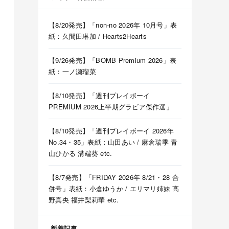
【8/20発売】「non-no 2026年 10月号」表
紙：久間田琳加 / Hearts2Hearts
【9/26発売】「BOMB Premium 2026」表
紙：一ノ瀬瑠菜
【8/10発売】「週刊プレイボーイ
PREMIUM 2026上半期グラビア傑作選」
【8/10発売】「週刊プレイボーイ 2026年
No.34・35」表紙：山田あい / 麻倉瑞季 青
山ひかる 溝端葵 etc.
【8/7発売】「FRIDAY 2026年 8/21・28 合
併号」表紙：小倉ゆうか / エリマリ姉妹 髙
野真央 福井梨莉華 etc.
新着記事