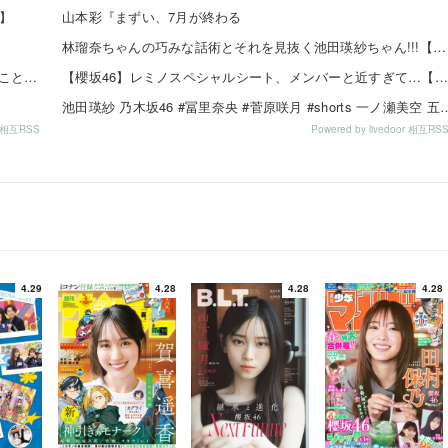
】
山本彩『まずい、7月が終わる
林瑠奈ちゃんの巧みな話術とそれを見抜く池田瑛紗ちゃん!!!【乃木坂46】
【朗報】小坂菜緒の最新グラビア、ノースリーブが大変なことになってるって...
【櫻坂46】レミノスペシャルシート、メンバーと近すぎて…【全国ツアー2026】
池田瑛紗 乃木坂46 #冨里奈央 #菅原咲月 #shorts 一ノ瀬
or 相互RSS
Powered by livedoor 相互RS
4.29
4.28
4.28
4.28