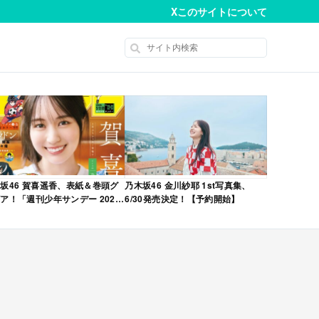
X
このサイトについて
坂46 賀喜遥香、表紙＆巻頭グ
乃木坂46 金川紗耶 1st写真集、
ア！「週刊少年サンデー 2026
6/30発売決定！【予約開始】
No.22・23 合併号」本日4/28発
！