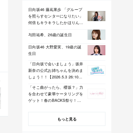
日向坂46 藤嶌果歩 「グループ
を照らすセンターになりたい」
何倍もキラキラしたかほりんが
降臨【坂道の火曜日】
与田祐希、26歳の誕生日
日向坂46 大野愛実、19歳の誕
生日
「日向坂で会いましょう」坂井
新奈の公式お姉ちゃんを決めま
しょう！！【2026.5.3 26:10〜
テレビ東京】
「そこ曲がったら、櫻坂？」力
を合わせて豪華ケータリングを
ゲット！春のBACKS祭り！
【2026.5.3 25:40〜 テレビ東
京】
もっと見る