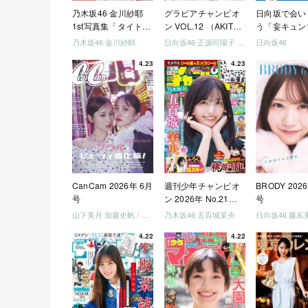
乃木坂46 金川紗耶
グラビアチャンピオ
日向坂で会い
1st写真集「タイトル
ン VOL.12 （AKITA
う「妄キュン
未定」
DXシリーズ）
ちゃいましょ
乃木坂46 金川紗耶
日向坂46 正源司陽子 宮地すみれ
日向坂46
「どっちが強
4.23
4.23
めましょう」
美でロケしま
う」「フレン
になりましょ
「笑って卒業
ましょう」 [Blu
CanCam 2026年 6月
週刊少年チャンピオ
BRODY 202
号
ン 2026年 No.21・
号
22 合併号
山下美月 加藤史帆 / 日向坂46 大野愛実
乃木坂46 五百城茉央
4.22
4.22