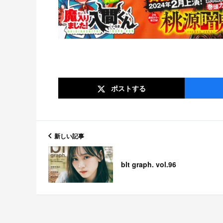
ポスト
する
新しい記事
blt graph. vol.96