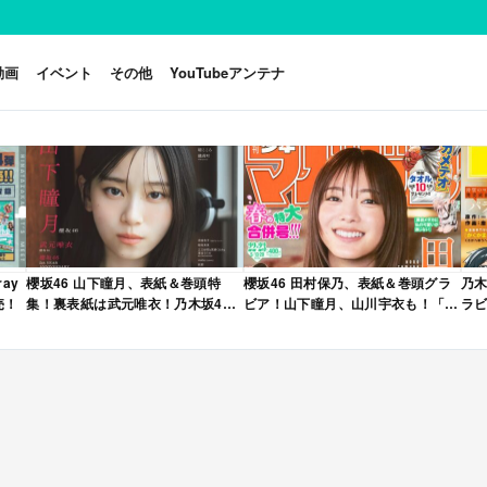
動画
イベント
その他
YouTubeアンテナ
ay
櫻坂46 山下瞳月、表紙＆巻頭特
櫻坂46 田村保乃、表紙＆巻頭グラ
乃木
売！
集！裏表紙は武元唯衣！乃木坂46
ビア！山下瞳月、山川宇衣も！「週
ラビ
海邉朱莉も登場！「B.L.T. 2026年
刊少年マガジン 2026年 No.22・23
年 
6月号」本日4/28発売！
合併号」本日4/28発売！
売