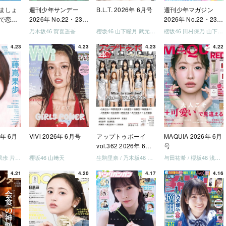
ましょ
週刊少年サンデー
B.L.T. 2026年 6月号
週刊少年マガジン
で恋し
2026年 No.22・23
2026年 No.22・23
う」
合併号
合併号
乃木坂46 賀喜遥香
櫻坂46 山下瞳月 武元唯衣 / 乃木坂46 海邉朱莉
櫻坂46 田村保乃 山下瞳月 山川宇衣
いか決
4.23
4.23
4.23
4.22
「ご褒
しょ
ドリー
う」
を祝い
-ray]
6年 6月
ViVi 2026年 6月号
アップトゥボーイ
MAQUIA 2026年 6月
vol.362 2026年 6月
号
号
日向坂46 藤嶌果歩 片山紗希 松尾桜 金村美玖 髙橋未来虹
櫻坂46 山﨑天
生駒里奈 / 乃木坂46 金川紗耶 森平麗心
与田祐希 / 櫻坂46 浅井恋乃未
4.21
4.20
4.17
4.16