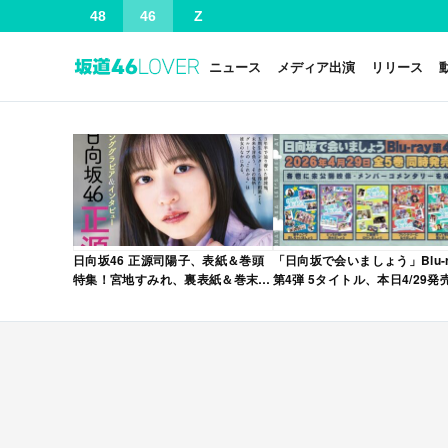
48
46
Z
ニュース
メディア出演
リリース
日向坂46 正源司陽子、表紙＆巻頭
「日向坂で会いましょう」Blu-r
特集！宮地すみれ、裏表紙＆巻末特
第4弾 5タイトル、本日4/29発
集！「グラビアチャンピオン
VOL.12」本日4/30発売！