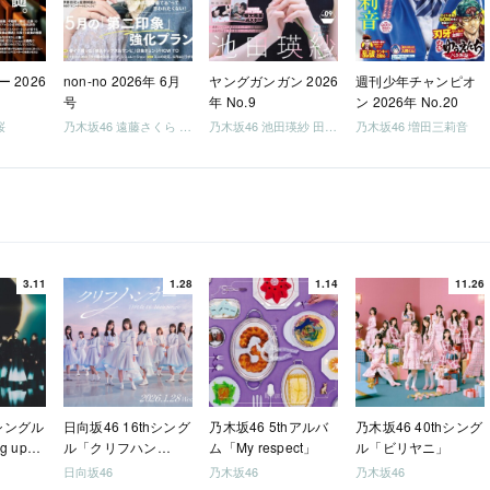
 2026
non-no 2026年 6月
ヤングガンガン 2026
週刊少年チャンピオ
号
年 No.9
ン 2026年 No.20
桜
乃木坂46 遠藤さくら 井上和 / 日向坂46 小坂菜緒
乃木坂46 池田瑛紗 田村真佑
乃木坂46 増田三莉音
3.11
1.28
1.14
11.26
hシングル
日向坂46 16thシング
乃木坂46 5thアルバ
乃木坂46 40thシング
g up
ル「クリフハン
ム「My respect」
ル「ビリヤニ」
ガー」
日向坂46
乃木坂46
乃木坂46