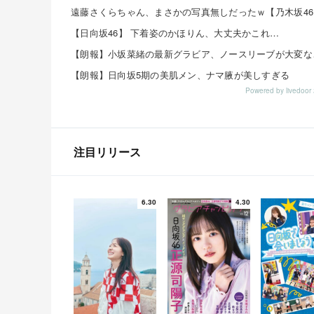
遠藤さくらちゃん、まさかの写真無しだったｗ【乃木坂46
【日向坂46】 下着姿のかほりん、大丈夫かこれ…
【朗報】日向坂5期の美肌メン、ナマ腋が美しすぎる
Powered by livedo
注目リリース
6.30
4.30