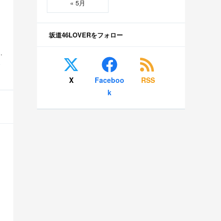
« 5月
坂道46LOVERをフォロー
美空 五百城茉央 瀬戸口心月 奥の反応まとめ
S
X
Faceboo
RSS
k