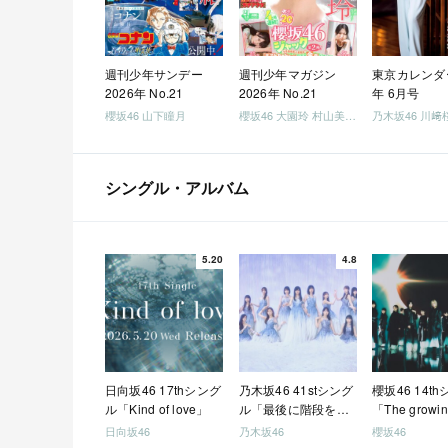
週刊少年サンデー
週刊少年マガジン
東京カレンダー
2026年 No.21
2026年 No.21
年 6月号
櫻坂46 山下瞳月
櫻坂46 大園玲 村山美羽 稲熊ひな
乃木坂46 川﨑
シングル・アルバム
5.20
4.8
日向坂46 17thシング
乃木坂46 41stシング
櫻坂46 14t
ル「Kind of love」
ル「最後に階段を駆
「The growin
け上がったのはいつ
train」
日向坂46
乃木坂46
櫻坂46
だ？」