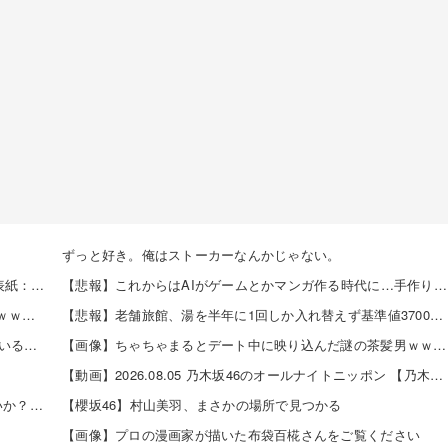
ずっと好き。俺はストーカーなんかじゃない。
【8/6発売】「Weekly Capsule ENTAME 2026年 8/6号」表紙：松本日向 / 三田悠貴 南雲るい 月海つくね
【悲報】これからはAIがゲームとかマンガ作る時代に…手作りはオワコン？ 他
【牙狼】8月5日のPIA数店舗で夢のタッグが来店した模様ｗｗｗｗｗ
【悲報】老舗旅館、湯を半年に1回しか入れ替えず基準値3700倍のレジオネラ菌増殖…その理由がこれｗｗｗｗ 他
とある遊技アンケートがパチンカス達の心をエグりに来ていると話題ｗｗｗｗｗ
【画像】ちゃちゃまるとデート中に映り込んだ謎の茶髪男ｗｗｗｗｗ 他
【動画】2026.08.05 乃木坂46のオールナイトニッポン 【乃木坂46 井上和】
伊藤百花の仕事バンバン取ってくるDHの営業担当凄くないか？今年のボーナス凄いことになりそう！！【AKB48いともも】
【櫻坂46】村山美羽、まさかの場所で見つかる
【画像】プロの漫画家が描いた布袋百椛さんをご覧ください