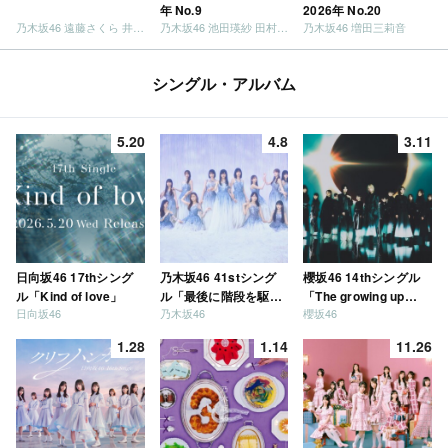
年 No.9
2026年 No.20
乃木坂46 遠藤さくら 井上和 / 日向坂46 小坂菜緒
乃木坂46 池田瑛紗 田村真佑
乃木坂46 増田三莉音
シングル・アルバム
5.20
4.8
3.11
日向坂46 17thシング
乃木坂46 41stシング
櫻坂46 14thシングル
ル「Kind of love」
ル「最後に階段を駆け
「The growing up
日向坂46
乃木坂46
櫻坂46
上がったのはいつ
train」
だ？」
1.28
1.14
11.26