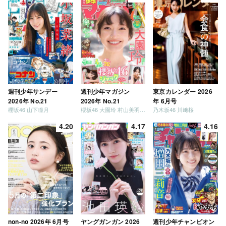
週刊少年サンデー
週刊少年マガジン
東京カレンダー 2026
2026年 No.21
2026年 No.21
年 6月号
櫻坂46 山下瞳月
櫻坂46 大園玲 村山美羽 稲熊ひな
乃木坂46 川﨑桜
4.20
4.17
4.16
non-no 2026年 6月号
ヤングガンガン 2026
週刊少年チャンピオン