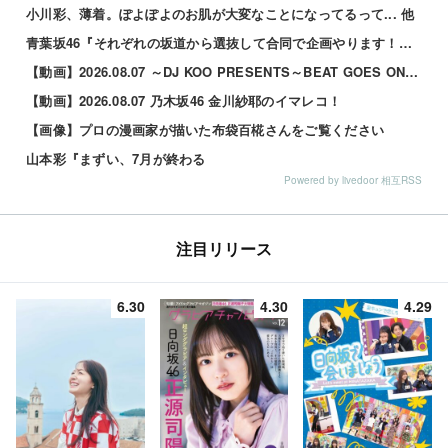
小川彩、薄着。ぽよぽよのお肌が大変なことになってるって... 他
青葉坂46『それぞれの坂道から選抜して合同で企画やります！』←これが最悪だよな 他
【動画】2026.08.07 ～DJ KOO PRESENTS～BEAT GOES ON 【鈴木佑捺 (乃木坂46)】
【動画】2026.08.07 乃木坂46 金川紗耶のイマレコ！
【画像】プロの漫画家が描いた布袋百椛さんをご覧ください
山本彩『まずい、7月が終わる
Powered by livedoor 相互RSS
注目リリース
6.30
4.30
4.29