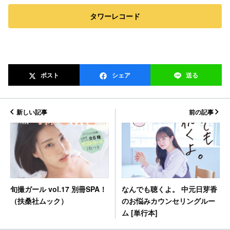
タワーレコード
ポスト
シェア
送る
新しい記事
前の記事
なんでも聴くよ。 中元日芽香
旬撮ガール vol.17 別冊SPA！
のお悩みカウンセリングルー
（扶桑社ムック）
ム [単行本]