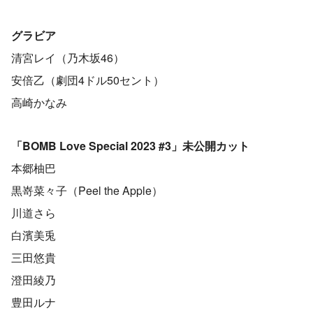
グラビア
清宮レイ（乃木坂46）
安倍乙（劇団4ドル50セント）
高崎かなみ
「BOMB Love Special 2023 #3」未公開カット
本郷柚巴
黒嵜菜々子（Peel the Apple）
川道さら
白濱美兎
三田悠貴
澄田綾乃
豊田ルナ