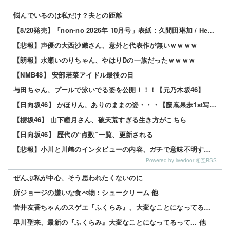
悩んでいるのは私だけ？夫との距離
【8/20発売】「non-no 2026年 10月号」表紙：久間田琳加 / Hearts2Hearts
【悲報】声優の大西沙織さん、意外と代表作が無いｗｗｗｗ
【朗報】水瀬いのりちゃん、やはりDの一族だったｗｗｗｗ
【NMB48】 安部若菜アイドル最後の日
与田ちゃん、プールで泳いでる姿を公開！！！【元乃木坂46】
【日向坂46】 かほりん、ありのままの姿・・・【藤嶌果歩1st写真集】
【櫻坂46】 山下瞳月さん、破天荒すぎる生き方がこちら
【日向坂46】 歴代の“点数”一覧、更新される
【悲報】小川と川﨑のインタビューの内容、ガチで意味不明すぎる
Powered by livedoor 相互RSS
ぜんぶ私が中心、そう思われたくないのに
所ジョージの嫌いな食べ物：シュークリーム 他
菅井友香ちゃんのスゲエ『ふくらみ』、大変なことになってるって... 他
早川聖来、最新の『ふくらみ』大変なことになってるって... 他