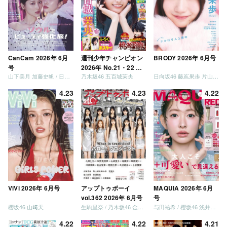
CanCam 2026年 6月
週刊少年チャンピオン
BRODY 2026年 6月号
号
2026年 No.21・22 合
山下美月 加藤史帆 / 日向坂46 大野愛実
乃木坂46 五百城茉央
日向坂46 藤嶌果歩 片山紗希 松尾桜 金村美玖 髙橋未来虹
併号
4.23
4.23
4.22
ViVi 2026年 6月号
アップトゥボーイ
MAQUIA 2026年 6月
vol.362 2026年 6月号
号
櫻坂46 山﨑天
生駒里奈 / 乃木坂46 金川紗耶 森平麗心
与田祐希 / 櫻坂46 浅井恋乃未
4.22
4.22
4.21