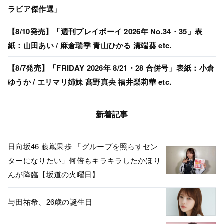
ラビア傑作選」
【8/10発売】「週刊プレイボーイ 2026年 No.34・35」表
紙：山田あい / 麻倉瑞季 青山ひかる 溝端葵 etc.
【8/7発売】「FRIDAY 2026年 8/21・28 合併号」表紙：小倉
ゆうか / エリマリ姉妹 髙野真央 福井梨莉華 etc.
新着記事
日向坂46 藤嶌果歩 「グループを照らすセン
ターになりたい」何倍もキラキラしたかほり
んが降臨【坂道の火曜日】
与田祐希、26歳の誕生日