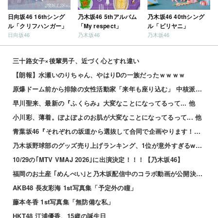
日向坂46 16thシング
乃木坂46 5thアルバム
乃木坂46 40thシング
ル「クリフハンガー」
「My respect」
ル「ビリヤニ」
日向坂46
乃木坂46
乃木坂46
三十路女子×後輩男子、近づく心とすれ違い
【朗報】水瀬いのりちゃん、やはりDの一族だったｗｗｗｗ
原爆ドーム前から排除の女性活動家「来年も座り込む」 中核派から分裂後、初の目立つ活動
早川聖来、最新の『ふくらみ』大変なことになってるって... 他
小川彩、薄着。ぽよぽよのお肌が大変なことになってるって... 他
青葉坂46『それぞれの坂道から選抜して合同で企画やります！』←これが最悪だよな 他
乃木坂野球部のグッズ売り上げランキング、1位が意外すぎるwwwwwwww
10/29の｢MTV VMAJ 2026｣に出演決定！！！【乃木坂46】
福岡のお土産 ｢めんべい｣と乃木坂配信中のコラボ動画が公開決定！！！【乃木坂46】
AKB48 長友彩海 1st写真集「予定外の瞳」
藤本冬香 1st写真集「無防備な私」
HKT48 江浦優香、15歳の誕生日