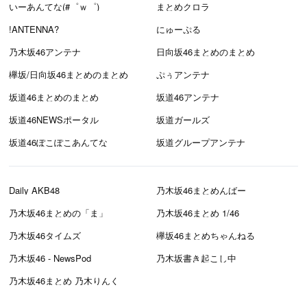
いーあんてな(#゜ｗ゜)
まとめクロラ
!ANTENNA?
にゅーぷる
乃木坂46アンテナ
日向坂46まとめのまとめ
欅坂/日向坂46まとめのまとめ
ぷぅアンテナ
坂道46まとめのまとめ
坂道46アンテナ
坂道46NEWSポータル
坂道ガールズ
坂道46ぽこぽこあんてな
坂道グループアンテナ
Daily AKB48
乃木坂46まとめんばー
乃木坂46まとめの「ま」
乃木坂46まとめ 1/46
乃木坂46タイムズ
欅坂46まとめちゃんねる
乃木坂46 - NewsPod
乃木坂書き起こし中
乃木坂46まとめ 乃木りんく