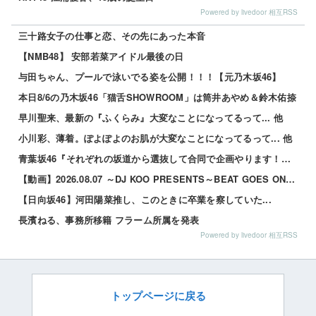
Powered by livedoor 相互RSS
三十路女子の仕事と恋、その先にあった本音
【NMB48】 安部若菜アイドル最後の日
与田ちゃん、プールで泳いでる姿を公開！！！【元乃木坂46】
本日8/6の乃木坂46「猫舌SHOWROOM」は筒井あやめ＆鈴木佑捺
早川聖来、最新の『ふくらみ』大変なことになってるって... 他
小川彩、薄着。ぽよぽよのお肌が大変なことになってるって... 他
青葉坂46『それぞれの坂道から選抜して合同で企画やります！』←これが最悪だよな 他
【動画】2026.08.07 ～DJ KOO PRESENTS～BEAT GOES ON 【鈴木佑捺...
【日向坂46】河田陽菜推し、このときに卒業を察していた...
長濱ねる、事務所移籍 フラーム所属を発表
Powered by livedoor 相互RSS
トップページに戻る