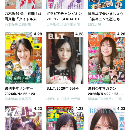
乃木坂46 金川紗耶 1st
グラビアチャンピオン
日向坂で会いましょう
写真集「タイトル未
VOL.12 （AKITA DXシ
「妄キュンで恋しちゃ
乃木坂46 金川紗耶
日向坂46 正源司陽子 宮地すみれ
日向坂46
定」
リーズ）
いましょう」「どっち
が強いか決めましょ
4.28
4.28
4.28
う」「ご褒美でロケし
ましょう」「フレンド
リーになりましょう」
「笑って卒業を祝いま
しょう」 [Blu-ray]
週刊少年サンデー
B.L.T. 2026年 6月号
週刊少年マガジン
2026年 No.22・23 合
2026年 No.22・23 合
乃木坂46 賀喜遥香
櫻坂46 山下瞳月 武元唯衣 / 乃木坂46 海邉朱莉
櫻坂46 田村保乃 山下瞳月 山川宇衣
併号
併号
4.23
4.23
4.23