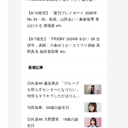
【8/10発売】「週刊プレイボーイ 2026年
No.34・35」表紙：山田あい / 麻倉瑞季 青
山ひかる 溝端葵 etc.
【8/7発売】「FRIDAY 2026年 8/21・28 合
併号」表紙：小倉ゆうか / エリマリ姉妹 髙
野真央 福井梨莉華 etc.
新着記事
日向坂46 藤嶌果歩 「グループ
を照らすセンターになりたい」
何倍もキラキラしたかほりんが
降臨【坂道の火曜日】
与田祐希、26歳の誕生日
日向坂46 大野愛実、19歳の誕
生日