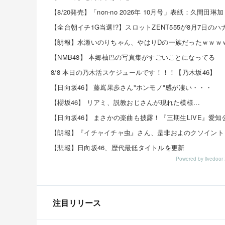
【朗報】水瀬いのりちゃん、やはりDの一族だったｗｗｗ
【NMB48】 本郷柚巴の写真集がすごいことになってる
8/8 本日の乃木活スケジュールです！！！【乃木坂46】
【日向坂46】 藤嶌果歩さん"ホンモノ"感が凄い・・・
【櫻坂46】 リアミ、説教おじさんが現れた模様...
【悲報】日向坂46、歴代最低タイトルを更新
Powered by livedo
注目リリース