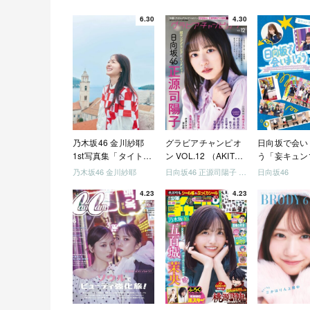
6.30
4.30
乃木坂46 金川紗耶
グラビアチャンピオ
日向坂で会い
1st写真集「タイトル
ン VOL.12 （AKITA
う「妄キュン
未定」
DXシリーズ）
ちゃいましょ
乃木坂46 金川紗耶
日向坂46 正源司陽子 宮地すみれ
日向坂46
「どっちが強
4.23
4.23
めましょう」
美でロケしま
う」「フレン
になりましょ
「笑って卒業
ましょう」 [Blu