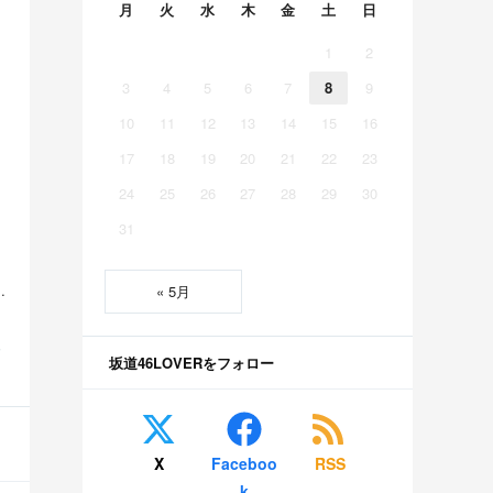
月
火
水
木
金
土
日
1
2
3
4
5
6
7
8
9
10
11
12
13
14
15
16
虫】
17
18
19
20
21
22
23
24
25
26
27
28
29
30
31
美空 五百城茉央 瀬戸口心月 奥の反応まとめ
« 5月
S
坂道46LOVERをフォロー
X
Faceboo
RSS
k