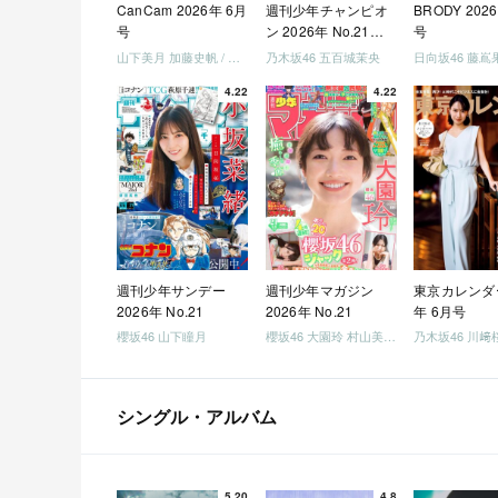
CanCam 2026年 6月
週刊少年チャンピオ
BRODY 202
号
ン 2026年 No.21・
号
22 合併号
山下美月 加藤史帆 / 日向坂46 大野愛実
乃木坂46 五百城茉央
4.22
4.22
週刊少年サンデー
週刊少年マガジン
東京カレンダー
2026年 No.21
2026年 No.21
年 6月号
櫻坂46 山下瞳月
櫻坂46 大園玲 村山美羽 稲熊ひな
乃木坂46 川﨑
シングル・アルバム
5.20
4.8