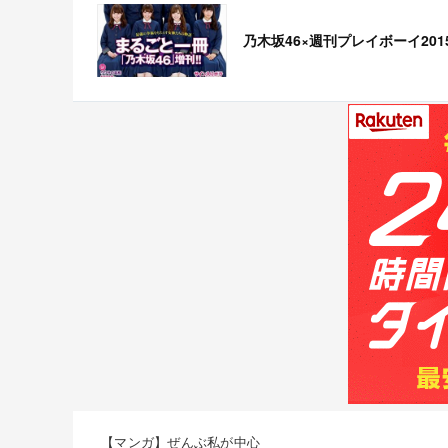
乃木坂46×週刊プレイボーイ201
【マンガ】ぜんぶ私が中心