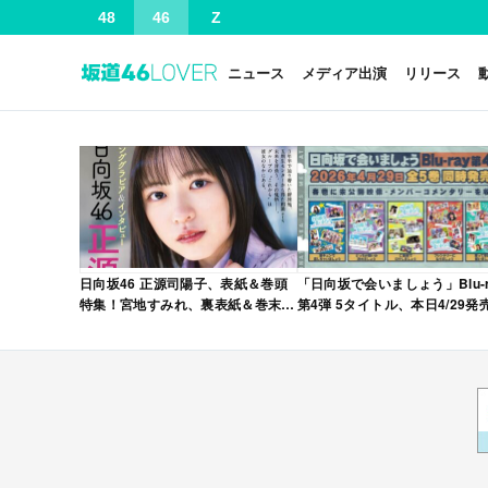
48
46
Z
ニュース
メディア出演
リリース
日向坂46 正源司陽子、表紙＆巻頭
「日向坂で会いましょう」Blu-r
特集！宮地すみれ、裏表紙＆巻末特
第4弾 5タイトル、本日4/29発
集！「グラビアチャンピオン
VOL.12」本日4/30発売！