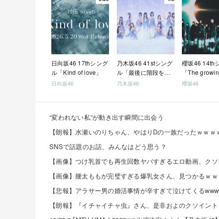
日向坂46 17thシング
乃木坂46 41stシング
櫻坂46 14t
ル「Kind of love」
ル「最後に階段を駆
「The growin
け上がったのはいつ
train」
日向坂46
乃木坂46
櫻坂46
だ？」
“変われない私”が動き出す瞬間に出会う
【朗報】水瀬いのりちゃん、やはりDの一族だったｗｗｗ
SNSで話題のお話、みんなはどう思う？
【画像】腰太ももが完璧すぎる爆乳女さん、見つかるｗｗ