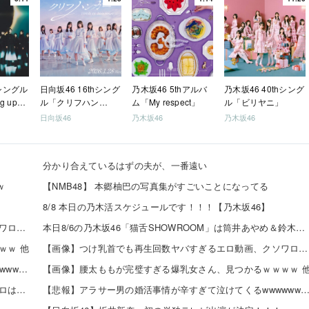
hシングル
日向坂46 16thシング
乃木坂46 5thアルバ
乃木坂46 40thシング
g up
ル「クリフハン
ム「My respect」
ル「ビリヤニ」
ガー」
日向坂46
乃木坂46
乃木坂46
分かり合えているはずの夫が、一番遠い
ｗ
【NMB48】 本郷柚巴の写真集がすごいことになってる
8/8 本日の乃木活スケジュールです！！！【乃木坂46】
【画像】つけ乳首でも再生回数ヤバすぎるエロ動画、クソワロタwwww 他
本日8/6の乃木坂46「猫舌SHOWROOM」は筒井あやめ＆鈴木佑捺
ｗｗ 他
【画像】つけ乳首でも再生回数ヤバすぎるエロ動画、クソワロタwwww 他
【悲報】アラサー男の婚活事情が辛すぎて泣けてくるwwwwwww 他
【画像】腰太ももが完璧すぎる爆乳女さん、見つかるｗｗｗｗ 
【朗報】『イチャイチャ虫』さん、是非およのクソイントロはギリ超える
【悲報】アラサー男の婚活事情が辛すぎて泣けてくるwwwwww