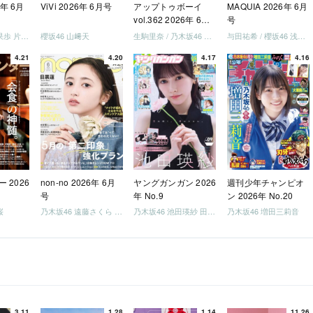
6年 6月
ViVi 2026年 6月号
アップトゥボーイ
MAQUIA 2026年 6月
vol.362 2026年 6月
号
号
日向坂46 藤嶌果歩 片山紗希 松尾桜 金村美玖 髙橋未来虹
櫻坂46 山﨑天
生駒里奈 / 乃木坂46 金川紗耶 森平麗心
与田祐希 / 櫻坂46 浅井恋乃未
4.21
4.20
4.17
4.16
 2026
non-no 2026年 6月
ヤングガンガン 2026
週刊少年チャンピオ
号
年 No.9
ン 2026年 No.20
桜
乃木坂46 遠藤さくら 井上和 / 日向坂46 小坂菜緒
乃木坂46 池田瑛紗 田村真佑
乃木坂46 増田三莉音
3.11
1.28
1.14
11.26