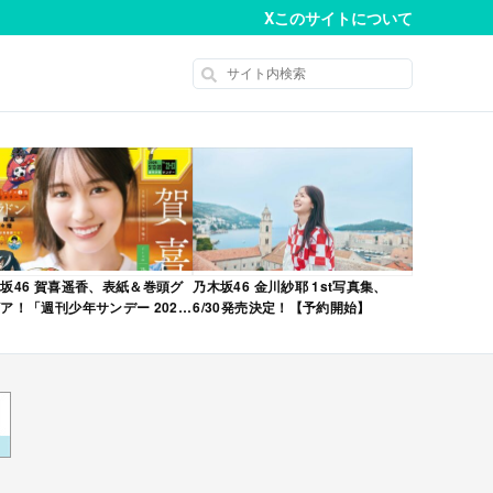
X
このサイトについて
坂46 賀喜遥香、表紙＆巻頭グ
乃木坂46 金川紗耶 1st写真集、
ア！「週刊少年サンデー 2026
6/30発売決定！【予約開始】
No.22・23 合併号」本日4/28発
！