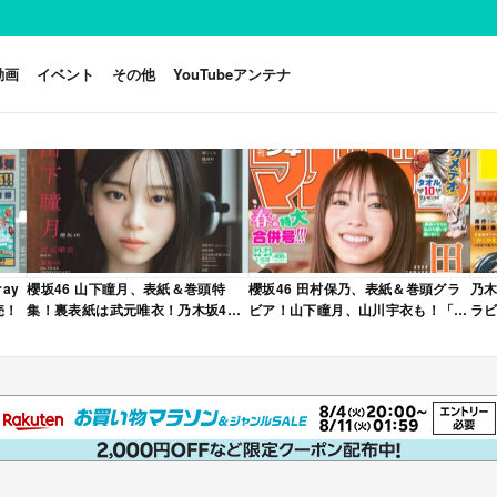
動画
イベント
その他
YouTubeアンテナ
ay
櫻坂46 山下瞳月、表紙＆巻頭特
櫻坂46 田村保乃、表紙＆巻頭グラ
乃木
売！
集！裏表紙は武元唯衣！乃木坂46
ビア！山下瞳月、山川宇衣も！「週
ラビ
海邉朱莉も登場！「B.L.T. 2026年
刊少年マガジン 2026年 No.22・23
年 
6月号」本日4/28発売！
合併号」本日4/28発売！
売