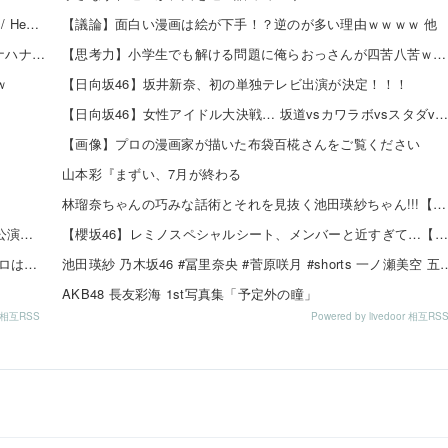
【8/20発売】「non-no 2026年 10月号」表紙：久間田琳加 / Hearts2Hearts
【議論】面白い漫画は絵が下手！？逆のが多い理由ｗｗｗｗ 他
【全台朝イチ1G当選!?】スロットZENT555が8月7日のハナハナにモーニングを仕込んだらしいｗｗｗｗ
【思考力】小学生でも解ける問題に俺らおっさんが四苦八苦ｗｗｗｗその答えは？ｗ 他
ｗ
【日向坂46】坂井新奈、初の単独テレビ出演が決定！！！
【日向坂46】女性アイドル大決戦… 坂道vsカワラボvsスタダvsハロプロが確定 【18thシングル イチャイチャ
【画像】プロの漫画家が描いた布袋百椛さんをご覧ください
山本彩『まずい、7月が終わる
林瑠奈ちゃんの巧みな話術とそれを見抜く池田瑛紗ちゃん!!!【乃木坂46】
【日向坂46】 まさかの楽曲も披露！『三期生LIVE』愛知公演のレポがこちら
【櫻坂46】レミノスペシャルシート、メンバーと近すぎて…【全国ツアー2026】
【朗報】『イチャイチャ虫』さん、是非およのクソイントロはギリ超える
池田瑛紗 乃木坂46 #冨里奈央 #菅原咲月 #shorts 一ノ瀬
AKB48 長友彩海 1st写真集「予定外の瞳」
or 相互RSS
Powered by livedoor 相互RS