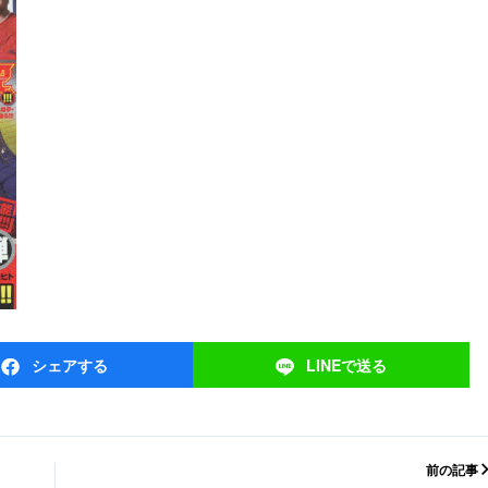
シェア
する
LINEで
送る
前の記事