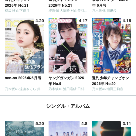
2026年 No.21
2026年 No.21
年 6月号
櫻坂46 山下瞳月
櫻坂46 大園玲 村山美羽 稲熊ひな
乃木坂46 川﨑桜
4.20
4.17
4.16
non-no 2026年 6月号
ヤングガンガン 2026
週刊少年チャンピオン
年 No.9
2026年 No.20
乃木坂46 遠藤さくら 井上和 / 日向坂46 小坂菜緒
乃木坂46 池田瑛紗 田村真佑
乃木坂46 増田三莉音
シングル・アルバム
5.20
4.8
3.11