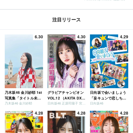
注目リリース
6.30
4.30
4.29
乃木坂46 金川紗耶 1st
グラビアチャンピオン
日向坂で会いましょう
写真集「タイトル未
VOL.12 （AKITA DXシ
「妄キュンで恋しちゃ
乃木坂46 金川紗耶
日向坂46 正源司陽子 宮地すみれ
日向坂46
定」
リーズ）
いましょう」「どっち
が強いか決めましょ
4.28
4.28
4.28
う」「ご褒美でロケし
ましょう」「フレンド
リーになりましょう」
「笑って卒業を祝いま