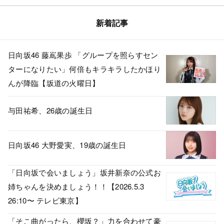
新着記事
日向坂46 藤嶌果歩 「グループを照らすセン
ターになりたい」何倍もキラキラしたかほり
んが降臨【坂道の火曜日】
与田祐希、26歳の誕生日
日向坂46 大野愛実、19歳の誕生日
「日向坂で会いましょう」坂井新奈の公式お
姉ちゃんを決めましょう！！【2026.5.3
26:10〜 テレビ東京】
「そこ曲がったら、櫻坂？」力を合わせて豪