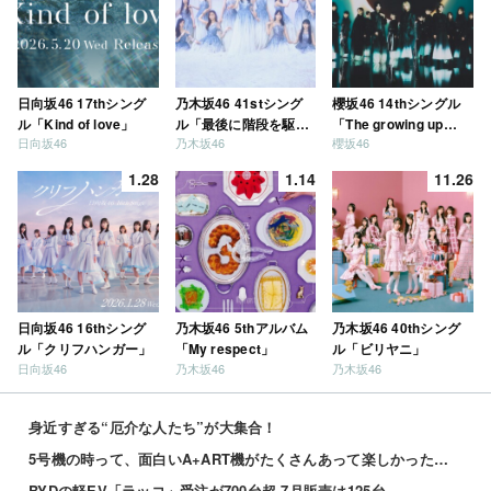
日向坂46 17thシング
乃木坂46 41stシング
櫻坂46 14thシングル
ル「Kind of love」
ル「最後に階段を駆け
「The growing up
日向坂46
乃木坂46
櫻坂46
上がったのはいつ
train」
だ？」
1.28
1.14
11.26
日向坂46 16thシング
乃木坂46 5thアルバム
乃木坂46 40thシング
ル「クリフハンガー」
「My respect」
ル「ビリヤニ」
日向坂46
乃木坂46
乃木坂46
身近すぎる“厄介な人たち”が大集合！
5号機の時って、面白いA+ART機がたくさんあって楽しかったよなｗｗｗ
BYDの軽EV「ラッコ」受注が700台超 7月販売は125台