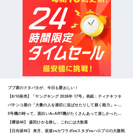
ブブ家のドタバタが、今日も愛おしい！
【8/10発売】「ヤングキング 2026年 17号」表紙：ティナキツネ
パチンコ屋の「大量の人を適切に並ばせたりして裁く能力」←これガチで凄いよなｗｗｗ
5号機の時って、面白いA+ART機がたくさんあって楽しかったよなｗｗｗ
【櫻坂46】 森田ひかる推し、これには大歓喜
【日向坂46】 来月、坂道vsカワラボvsスタダvsハロプロの大激戦