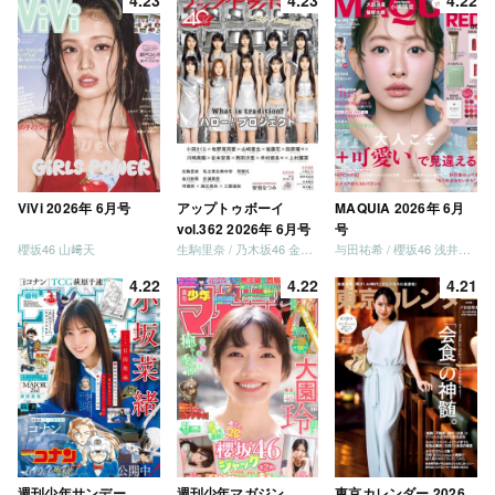
ViVi 2026年 6月号
アップトゥボーイ
MAQUIA 2026年 6月
vol.362 2026年 6月号
号
櫻坂46 山﨑天
生駒里奈 / 乃木坂46 金川紗耶 森平麗心
与田祐希 / 櫻坂46 浅井恋乃未
4.22
4.22
4.21
週刊少年サンデー
週刊少年マガジン
東京カレンダー 2026