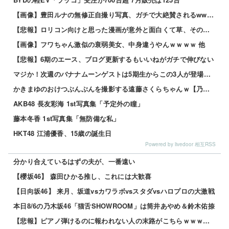
【画像】豊田ルナの無修正自撮り写真、ガチで大絶賛されるwww 他
【悲報】ロリコン向けと思った漫画が意外と面白くて草、その理由がこれｗｗｗｗ 他
【画像】フワちゃん激似の衰弱美女、中身違うやんｗｗｗｗ 他
【悲報】6期のエース、ブログ更新するもいいねがガチで伸びない
マジか！次週のバナナムーンゲストは5期生からこの3人が登場！！！【乃木坂46】
かきまゆのおけつぶんぶんを撮影する遠藤さくらちゃんｗ【乃木坂46】
AKB48 長友彩海 1st写真集「予定外の瞳」
藤本冬香 1st写真集「無防備な私」
HKT48 江浦優香、15歳の誕生日
Powered by livedoor 相互RSS
分かり合えているはずの夫が、一番遠い
【櫻坂46】 森田ひかる推し、これには大歓喜
【日向坂46】 来月、坂道vsカワラボvsスタダvsハロプロの大激戦
本日8/6の乃木坂46「猫舌SHOWROOM」は筒井あやめ＆鈴木佑捺
【悲報】ピアノ弾けるのに報われない人の末路がこちらｗｗｗｗｗ 他