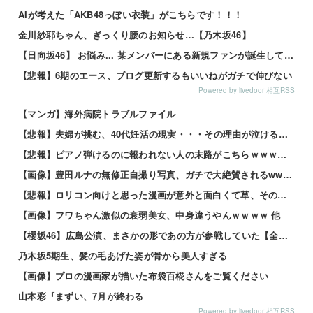
AIが考えた「AKB48っぽい衣装」がこちらです！！！
金川紗耶ちゃん、ぎっくり腰のお知らせ…【乃木坂46】
【日向坂46】 お悩み... 某メンバーにある新規ファンが誕生していた
【悲報】6期のエース、ブログ更新するもいいねがガチで伸びない
Powered by livedoor 相互RSS
【マンガ】海外病院トラブルファイル
【悲報】夫婦が挑む、40代妊活の現実・・・その理由が泣けるｗｗｗｗ 他
【悲報】ピアノ弾けるのに報われない人の末路がこちらｗｗｗｗｗ 他
【画像】豊田ルナの無修正自撮り写真、ガチで大絶賛されるwww 他
【悲報】ロリコン向けと思った漫画が意外と面白くて草、その理由がこれｗｗｗｗ 他
【画像】フワちゃん激似の衰弱美女、中身違うやんｗｗｗｗ 他
【櫻坂46】広島公演、まさかの形であの方が参戦していた【全国ツアー2026 What’s lonesome?】
乃木坂5期生、髪の毛あげた姿が骨から美人すぎる
【画像】プロの漫画家が描いた布袋百椛さんをご覧ください
山本彩『まずい、7月が終わる
Powered by livedoor 相互RSS