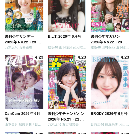
しょう」 [Blu-ray]
週刊少年サンデー
B.L.T. 2026年 6月号
週刊少年マガジン
2026年 No.22・23 合
2026年 No.22・23 合
乃木坂46 賀喜遥香
櫻坂46 山下瞳月 武元唯衣 / 乃木坂46 海邉朱莉
櫻坂46 田村保乃 山下瞳月 山川宇衣
併号
併号
4.23
4.23
4.23
CanCam 2026年 6月
週刊少年チャンピオン
BRODY 2026年 6月号
号
2026年 No.21・22 合
山下美月 加藤史帆 / 日向坂46 大野愛実
乃木坂46 五百城茉央
日向坂46 藤嶌果歩 片山紗希 松尾桜 金村美玖 髙橋未来虹
併号
4.23
4.23
4.22