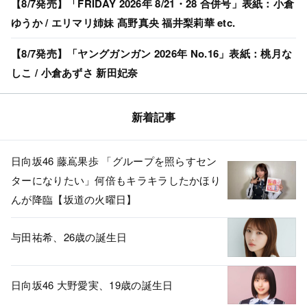
【8/7発売】「FRIDAY 2026年 8/21・28 合併号」表紙：小倉
ゆうか / エリマリ姉妹 髙野真央 福井梨莉華 etc.
【8/7発売】「ヤングガンガン 2026年 No.16」表紙：桃月な
しこ / 小倉あずさ 新田妃奈
新着記事
日向坂46 藤嶌果歩 「グループを照らすセン
ターになりたい」何倍もキラキラしたかほり
んが降臨【坂道の火曜日】
与田祐希、26歳の誕生日
日向坂46 大野愛実、19歳の誕生日