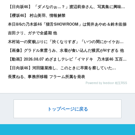
【日向坂46】 「ダメなのぉ...？」渡辺莉奈さん、写真集に興味津々
【櫻坂46】 村山美羽、情報解禁
本日8/6の乃木坂46「猫舌SHOWROOM」は筒井あやめ＆鈴木佑捺
吉田クリ、ガチで全盛期 他
木村祐一の変貌ぶりに「渋くなりすぎ」「いつの間にかイケおじに」の声 他
【画像】グラドル東雲うみ、水着が食い込んだ横尻がHすぎる 他
【動画】2026.08.07 めざましテレビ「イマドキ 乃木坂46 五百城茉央」
【日向坂46】河田陽菜推し、このときに卒業を察していた...
長濱ねる、事務所移籍 フラーム所属を発表
Powered by livedoor 相互RSS
トップページに戻る