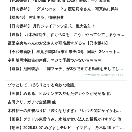
【9/26発売】「BOMB Premium 2026」表紙：一ノ瀬瑠菜
【日向坂46】 「ダメなのぉ...？」渡辺莉奈さん、写真集に興味津々
【櫻坂46】 村山美羽、情報解禁
【日向坂46】 月刊ジャイアンツ公式、重大告知！
【速報】 乃木坂5期生、すぐベロを「こう」やってシてしまうｗｗｗｗｗｗ
冨里奈央ちゃんのお父さんが可哀想すぎるｗ【乃木坂46】
【令和最新版】 早見沙織(35)x東山奈央(34)、同級生2ショット写真がこちらｗｗｗｗ
令和版両津勘吉の声優、マジで予想つかないｗｗｗｗ
【速報】池田瑛紗、「脚フェチ」が3秒で果てる動画を出してしまう・・・
Powered by livedoor 相互RSS
ゾッとして、ほろりとする奇妙な物語。
【画像】めるる、ヒルナンデス見せたデカケツがそそる 他
吉田クリ、ガチで全盛期 他
木村祐一の変貌ぶりに「渋くなりすぎ」「いつの間にかイケおじに」の声 他
【画像】グラドル東雲うみ、水着が食い込んだ横尻がHすぎる 他
【動画】2026.08.07 めざましテレビ「イマドキ 乃木坂46 五百城茉央」