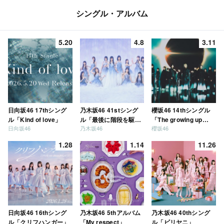
シングル・アルバム
5.20
4.8
3.11
日向坂46 17thシング
乃木坂46 41stシング
櫻坂46 14thシングル
ル「Kind of love」
ル「最後に階段を駆け
「The growing up
日向坂46
乃木坂46
櫻坂46
上がったのはいつ
train」
だ？」
1.28
1.14
11.26
日向坂46 16thシング
乃木坂46 5thアルバム
乃木坂46 40thシング
ル「クリフハンガー」
「My respect」
ル「ビリヤニ」