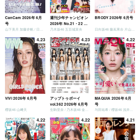
CanCam 2026年 6月
週刊少年チャンピオン
BRODY 2026年 6月号
号
2026年 No.21・22 合
山下美月 加藤史帆 / 日向坂46 大野愛実
乃木坂46 五百城茉央
日向坂46 藤嶌果歩 片山紗希 松尾桜 金村美玖 髙橋未来虹
併号
4.23
4.23
4.22
ViVi 2026年 6月号
アップトゥボーイ
MAQUIA 2026年 6月
vol.362 2026年 6月号
号
櫻坂46 山﨑天
生駒里奈 / 乃木坂46 金川紗耶 森平麗心
与田祐希 / 櫻坂46 浅井恋乃未
4.22
4.22
4.21