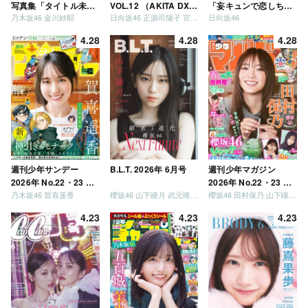
写真集「タイトル未
VOL.12 （AKITA DXシ
「妄キュンで恋しちゃ
乃木坂46 金川紗耶
日向坂46 正源司陽子 宮地すみれ
日向坂46
定」
リーズ）
いましょう」「どっち
が強いか決めましょ
4.28
4.28
4.28
う」「ご褒美でロケし
ましょう」「フレンド
リーになりましょう」
「笑って卒業を祝いま
しょう」 [Blu-ray]
週刊少年サンデー
B.L.T. 2026年 6月号
週刊少年マガジン
2026年 No.22・23 合
2026年 No.22・23 合
乃木坂46 賀喜遥香
櫻坂46 山下瞳月 武元唯衣 / 乃木坂46 海邉朱莉
櫻坂46 田村保乃 山下瞳月 山川宇衣
併号
併号
4.23
4.23
4.23