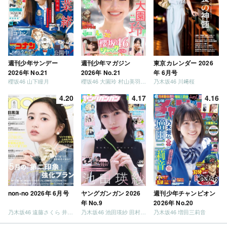
週刊少年サンデー
週刊少年マガジン
東京カレンダー 2026
2026年 No.21
2026年 No.21
年 6月号
櫻坂46 山下瞳月
櫻坂46 大園玲 村山美羽 稲熊ひな
乃木坂46 川﨑桜
4.20
4.17
4.16
non-no 2026年 6月号
ヤングガンガン 2026
週刊少年チャンピオン
年 No.9
2026年 No.20
乃木坂46 遠藤さくら 井上和 / 日向坂46 小坂菜緒
乃木坂46 池田瑛紗 田村真佑
乃木坂46 増田三莉音