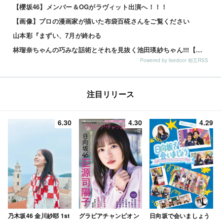
【櫻坂46】メンバー＆OGがラヴィット出演へ！！！
【画像】プロの漫画家が描いた布袋百椛さんをご覧ください
山本彩『まずい、7月が終わる
林瑠奈ちゃんの巧みな話術とそれを見抜く池田瑛紗ちゃん!!!【乃木坂46】
Powered by livedoor 相互RSS
注目リリース
6.30
4.30
4.29
乃木坂46 金川紗耶 1st
グラビアチャンピオン
日向坂で会いましょう