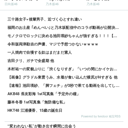
日向坂46
乃木坂46
乃木坂46
三十路女子×後輩男子、近づく心とすれ違い
福岡のお土産 ｢めんべい｣と乃木坂配信中のコラボ動画が公開決定！！！【乃木坂46】
モノクロでロックに決める池田瑛紗ちゃんが強すぎる！！！【乃木坂46】
令和版両津勘吉の声優、マジで予想つかないｗｗｗｗ
一人焼肉で自慢する奴はまだまだ素人
吉田クリ、ガチで全盛期 他
木村祐一の変貌ぶりに「渋くなりすぎ」「いつの間にかイケおじに」の声 他
【画像】グラドル東雲うみ、水着が食い込んだ横尻がHすぎる 他
【速報】池田瑛紗、「脚フェチ」が3秒で果てる動画を出してしまう・・・
AKB48 長友彩海 1st写真集「予定外の瞳」
藤本冬香 1st写真集「無防備な私」
HKT48 江浦優香、15歳の誕生日
Powered by livedoor 相互RSS
“変われない私”が動き出す瞬間に出会う