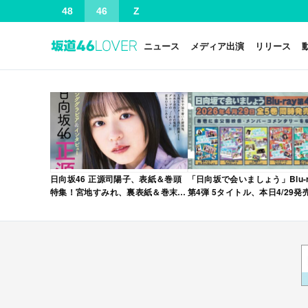
48
46
Z
ニュース
メディア出演
リリース
日向坂46 正源司陽子、表紙＆巻頭
「日向坂で会いましょう」Blu-r
特集！宮地すみれ、裏表紙＆巻末特
第4弾 5タイトル、本日4/29発
集！「グラビアチャンピオン
VOL.12」本日4/30発売！