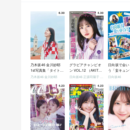
6.30
4.30
乃木坂46 金川紗耶
グラビアチャンピオ
日向坂で会い
1st写真集「タイトル
ン VOL.12 （AKITA
う「妄キュン
未定」
DXシリーズ）
ちゃいましょ
乃木坂46 金川紗耶
日向坂46 正源司陽子 宮地すみれ
日向坂46
「どっちが強
4.23
4.23
めましょう」
美でロケしま
う」「フレン
になりましょ
「笑って卒業
ましょう」 [Blu