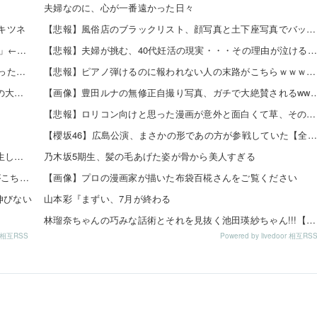
夫婦なのに、心が一番遠かった日々
ナキツネ
【悲報】風俗店のブラックリスト、顔写真と土下座写真でバッチリ管理されてる件ｗｗｗｗ 他
パチンコ屋の「大量の人を適切に並ばせたりして裁く能力」←これガチで凄いよなｗｗｗ
【悲報】夫婦が挑む、40代妊活の現実・・・その理由が泣けるｗｗｗｗ 他
5号機の時って、面白いA+ART機がたくさんあって楽しかったよなｗｗｗ
【悲報】ピアノ弾けるのに報われない人の末路がこちらｗｗｗｗｗ 他
【日向坂46】 来月、坂道vsカワラボvsスタダvsハロプロの大激戦
【画像】豊田ルナの無修正自撮り写真、ガチで大絶
【悲報】ロリコン向けと思った漫画が意外と面白くて草、その理由がこれｗｗｗｗ 他
【櫻坂46】広島公演、まさかの形であの方が参戦していた【全国ツアー2026 What’s lonesome?】
【日向坂46】 お悩み... 某メンバーにある新規ファンが誕生していた
乃木坂5期生、髪の毛あげた姿が骨から美人すぎる
【櫻坂46】 神席すぎる... 広島公演1日目、終演後の様子がこちら【全国ツアー2026 What’s lonesome?】
【画像】プロの漫画家が描いた布袋百椛さんをご覧ください
伸びない
山本彩『まずい、7月が終わる
林瑠奈ちゃんの巧みな話術とそれを見抜く池田瑛紗ちゃん!!!【乃木坂46】
or 相互RSS
Powered by livedoor 相互RS