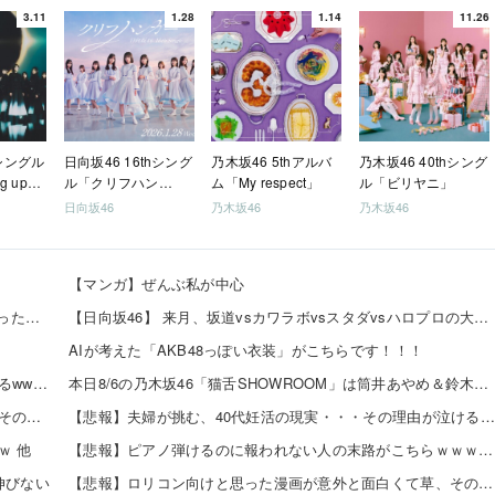
3.11
1.28
1.14
11.26
hシングル
日向坂46 16thシング
乃木坂46 5thアルバ
乃木坂46 40thシング
g up
ル「クリフハン
ム「My respect」
ル「ビリヤニ」
ガー」
日向坂46
乃木坂46
乃木坂46
【マンガ】ぜんぶ私が中心
5号機の時って、面白いA+ART機がたくさんあって楽しかったよなｗｗｗ
【日向坂46】 来月、坂道vsカワラボvsスタダvsハロプロの大激戦
AIが考えた「AKB48っぽい衣装」がこちらです！！！
【画像】豊田ルナの無修正自撮り写真、ガチで大絶賛されるwww 他
本日8/6の乃木坂46「猫舌SHOWROOM」は筒井あやめ＆鈴木佑捺
【悲報】ロリコン向けと思った漫画が意外と面白くて草、その理由がこれｗｗｗｗ 他
【悲報】夫婦が挑む、40代妊活の現実・・・その理由が泣けるｗｗｗｗ 他
ｗ 他
【悲報】ピアノ弾けるのに報われない人の末路がこちらｗｗｗｗｗ 他
伸びない
【悲報】ロリコン向けと思った漫画が意外と面白くて草、その理由がこれｗｗｗｗ 他