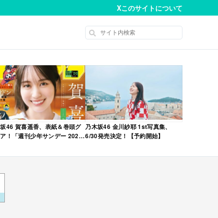
X
このサイトについて
坂46 賀喜遥香、表紙＆巻頭グ
乃木坂46 金川紗耶 1st写真集、
ア！「週刊少年サンデー 2026
6/30発売決定！【予約開始】
No.22・23 合併号」本日4/28発
！