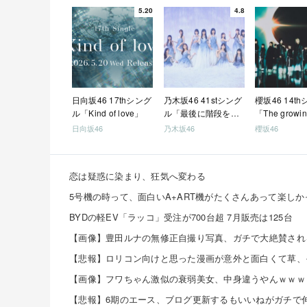
5.20
4.8
日向坂46 17thシング
乃木坂46 41stシング
櫻坂46 14t
ル「Kind of love」
ル「最後に階段を駆
「The growin
け上がったのはいつ
train」
日向坂46
乃木坂46
櫻坂46
だ？」
恋は疑惑に染まり、狂気へ変わる
BYDの軽EV「ラッコ」受注が700台超 7月販売は125台
【画像】フワちゃん激似の衰弱美女、中身違うやんｗｗｗ
【悲報】6期のエース、ブログ更新するもいいねがガチで