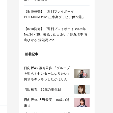
【8/10発売】「週刊プレイボーイ
PREMIUM 2026上半期グラビア傑作選」
【8/10発売】「週刊プレイボーイ 2026年
No.34・35」表紙：山田あい / 麻倉瑞季 青
山ひかる 溝端葵 etc.
新着記事
日向坂46 藤嶌果歩 「グループ
を照らすセンターになりたい」
何倍もキラキラしたかほりんが
降臨【坂道の火曜日】
与田祐希、26歳の誕生日
日向坂46 大野愛実、19歳の誕
生日