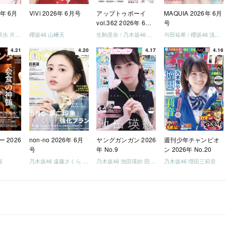
6年 6月
ViVi 2026年 6月号
アップトゥボーイ
MAQUIA 2026年 6月
vol.362 2026年 6月
号
号
日向坂46 藤嶌果歩 片山紗希 松尾桜 金村美玖 髙橋未来虹
櫻坂46 山﨑天
生駒里奈 / 乃木坂46 金川紗耶 森平麗心
与田祐希 / 櫻坂46 浅井恋乃未
4.21
4.20
4.17
4.16
 2026
non-no 2026年 6月
ヤングガンガン 2026
週刊少年チャンピオ
号
年 No.9
ン 2026年 No.20
桜
乃木坂46 遠藤さくら 井上和 / 日向坂46 小坂菜緒
乃木坂46 池田瑛紗 田村真佑
乃木坂46 増田三莉音