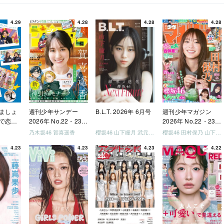
4.29
4.28
4.28
4.28
ましょ
週刊少年サンデー
B.L.T. 2026年 6月号
週刊少年マガジン
で恋し
2026年 No.22・23
2026年 No.22・23
う」
合併号
合併号
乃木坂46 賀喜遥香
櫻坂46 山下瞳月 武元唯衣 / 乃木坂46 海邉朱莉
櫻坂46 田村保乃 山下瞳月 山川宇衣
いか決
4.23
4.23
4.23
4.22
「ご褒
しょ
ドリー
う」
を祝い
-ray]