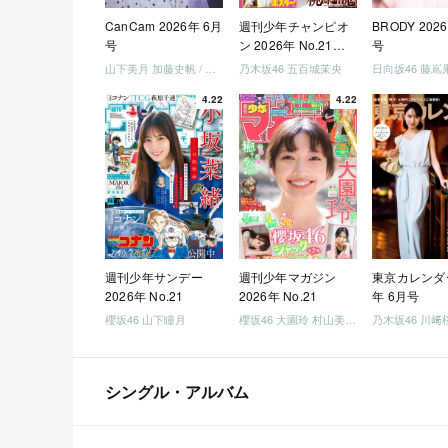
CanCam 2026年 6月
週刊少年チャンピオ
BRODY 202
号
ン 2026年 No.21・
号
22 合併号
山下美月 加藤史帆 / 日向坂46 大野愛実
乃木坂46 五百城茉央
4.22
4.22
週刊少年サンデー
週刊少年マガジン
東京カレンダー
2026年 No.21
2026年 No.21
年 6月号
櫻坂46 山下瞳月
櫻坂46 大園玲 村山美羽 稲熊ひな
乃木坂46 川﨑
シングル・アルバム