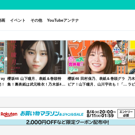
動画
イベント
その他
YouTubeアンテナ
ay
櫻坂46 山下瞳月、表紙＆巻頭特
櫻坂46 田村保乃、表紙＆巻頭グラ
乃木
売！
集！裏表紙は武元唯衣！乃木坂46
ビア！山下瞳月、山川宇衣も！「週
ラビ
海邉朱莉も登場！「B.L.T. 2026年
刊少年マガジン 2026年 No.22・23
年 
6月号」本日4/28発売！
合併号」本日4/28発売！
売