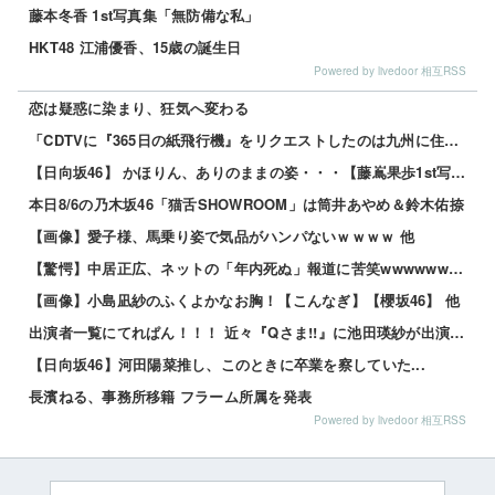
藤本冬香 1st写真集「無防備な私」
HKT48 江浦優香、15歳の誕生日
Powered by livedoor 相互RSS
恋は疑惑に染まり、狂気へ変わる
「CDTVに『365日の紙飛行機』をリクエストしたのは九州に住む中学生」←この事実って結構デカいよな...
【日向坂46】 かほりん、ありのままの姿・・・【藤嶌果歩1st写真集】
本日8/6の乃木坂46「猫舌SHOWROOM」は筒井あやめ＆鈴木佑捺
【画像】愛子様、馬乗り姿で気品がハンパないｗｗｗｗ 他
【驚愕】中居正広、ネットの「年内死ぬ」報道に苦笑wwwwww 他
【画像】小島凪紗のふくよかなお胸！【こんなぎ】【櫻坂46】 他
出演者一覧にてれぱん！！！ 近々『Qさま!!』に池田瑛紗が出演する模様！【乃木坂46】
【日向坂46】河田陽菜推し、このときに卒業を察していた...
長濱ねる、事務所移籍 フラーム所属を発表
Powered by livedoor 相互RSS