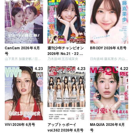
CanCam 2026年 6月
週刊少年チャンピオン
BRODY 2026年 6月号
号
2026年 No.21・22 合
山下美月 加藤史帆 / 日向坂46 大野愛実
乃木坂46 五百城茉央
日向坂46 藤嶌果歩 片山紗希 松尾桜 金村美玖 髙橋未来虹
併号
4.23
4.23
4.22
ViVi 2026年 6月号
アップトゥボーイ
MAQUIA 2026年 6月
vol.362 2026年 6月号
号