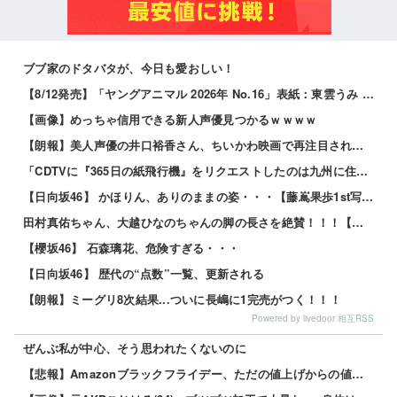
ブブ家のドタバタが、今日も愛おしい！
【8/12発売】「ヤングアニマル 2026年 No.16」表紙：東雲うみ / 虹咲カリナ
【画像】めっちゃ信用できる新人声優見つかるｗｗｗｗ
【朗報】美人声優の井口裕香さん、ちいかわ映画で再注目されるｗｗｗｗ
「CDTVに『365日の紙飛行機』をリクエストしたのは九州に住む中学生」←この事実って結構デカいよな【AKB48】
【日向坂46】 かほりん、ありのままの姿・・・【藤嶌果歩1st写真集】
田村真佑ちゃん、大越ひなのちゃんの脚の長さを絶賛！！！【乃木坂46】
【櫻坂46】 石森璃花、危険すぎる・・・
【日向坂46】 歴代の“点数”一覧、更新される
【朗報】ミーグリ8次結果...ついに長嶋に1完売がつく！！！
Powered by livedoor 相互RSS
ぜんぶ私が中心、そう思われたくないのに
【悲報】Amazonブラックフライデー、ただの値上げからの値下げセールだったｗｗｗ 他