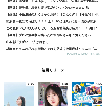
【画像】元AKBこじはる(34)、ブツブツ加工で大暴れww身体はめっちゃいいのにな・・・ 他
【画像】愛子様、馬乗り姿で気品がハンパないｗｗｗｗ 他
【画像】小島凪紗のふくよかなお胸！【こんなぎ】【櫻坂46】 他
出演者一覧にてれぱん！！！ 近々『Qさま!!』に池田瑛紗が出演する模様！【乃木坂46】
この夏食べたいひんやりゼリーを五百城茉央が紹介！！！ 明日7日の『めざましテレビ』見逃すな！【乃木坂46】
【画像】プロの漫画家が描いた布袋百椛さんをご覧ください
山本彩『まずい、7月が終わる
林瑠奈ちゃんの巧みな話術とそれを見抜く池田瑛紗ちゃん!!!【乃木坂46】
Powered by livedoor 相互RSS
注目リリース
6.30
4.30
4.29