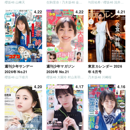
櫻坂46 山﨑天
生駒里奈 / 乃木坂46 金川紗耶 森平麗心
与田祐希 / 櫻坂46 浅井恋乃未
4.22
4.22
4.21
週刊少年サンデー
週刊少年マガジン
東京カレンダー 2026
2026年 No.21
2026年 No.21
年 6月号
櫻坂46 山下瞳月
櫻坂46 大園玲 村山美羽 稲熊ひな
乃木坂46 川﨑桜
4.20
4.17
4.16