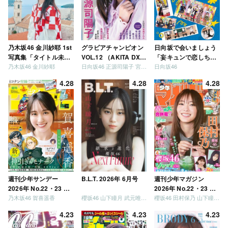
乃木坂46 金川紗耶 1st
グラビアチャンピオン
日向坂で会いましょう
写真集「タイトル未
VOL.12 （AKITA DXシ
「妄キュンで恋しちゃ
乃木坂46 金川紗耶
日向坂46 正源司陽子 宮地すみれ
日向坂46
定」
リーズ）
いましょう」「どっち
が強いか決めましょ
4.28
4.28
4.28
う」「ご褒美でロケし
ましょう」「フレンド
リーになりましょう」
「笑って卒業を祝いま
しょう」 [Blu-ray]
週刊少年サンデー
B.L.T. 2026年 6月号
週刊少年マガジン
2026年 No.22・23 合
2026年 No.22・23 合
乃木坂46 賀喜遥香
櫻坂46 山下瞳月 武元唯衣 / 乃木坂46 海邉朱莉
櫻坂46 田村保乃 山下瞳月 山川宇衣
併号
併号
4.23
4.23
4.23