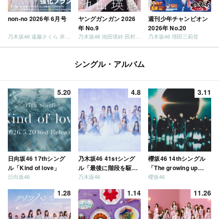
non-no 2026年 6月号
ヤングガンガン 2026
週刊少年チャンピオン
年 No.9
2026年 No.20
乃木坂46 遠藤さくら 井上和 / 日向坂46 小坂菜緒
乃木坂46 池田瑛紗 田村真佑
乃木坂46 増田三莉音
シングル・アルバム
5.20
4.8
3.11
日向坂46 17thシング
乃木坂46 41stシング
櫻坂46 14thシングル
ル「Kind of love」
ル「最後に階段を駆け
「The growing up
日向坂46
乃木坂46
櫻坂46
上がったのはいつ
train」
だ？」
1.28
1.14
11.26