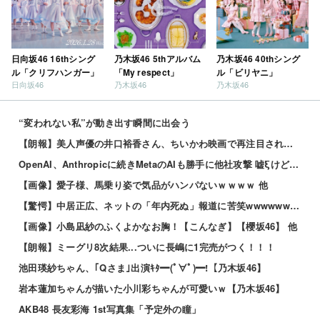
日向坂46 16thシング
乃木坂46 5thアルバム
乃木坂46 40thシング
ル「クリフハンガー」
「My respect」
ル「ビリヤニ」
日向坂46
乃木坂46
乃木坂46
“変われない私”が動き出す瞬間に出会う
【朗報】美人声優の井口裕香さん、ちいかわ映画で再注目されるｗｗｗｗ
OpenAI、Anthropicに続きMetaのAIも勝手に他社攻撃 嘘ξけど何これ流行ってんの？
【画像】愛子様、馬乗り姿で気品がハンパないｗｗｗｗ 他
【驚愕】中居正広、ネットの「年内死ぬ」報道に苦笑wwwwww 他
【画像】小島凪紗のふくよかなお胸！【こんなぎ】【櫻坂46】 他
【朗報】ミーグリ8次結果...ついに長嶋に1完売がつく！！！
池田瑛紗ちゃん、｢Qさま｣出演ｷﾀ━(ﾟ∀ﾟ)━!【乃木坂46】
岩本蓮加ちゃんが描いた小川彩ちゃんが可愛いｗ【乃木坂46】
AKB48 長友彩海 1st写真集「予定外の瞳」