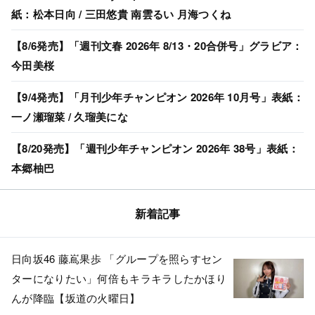
紙：松本日向 / 三田悠貴 南雲るい 月海つくね
【8/6発売】「週刊文春 2026年 8/13・20合併号」グラビア：
今田美桜
【9/4発売】「月刊少年チャンピオン 2026年 10月号」表紙：
一ノ瀬瑠菜 / 久瑠美にな
【8/20発売】「週刊少年チャンピオン 2026年 38号」表紙：
本郷柚巴
新着記事
日向坂46 藤嶌果歩 「グループを照らすセン
ターになりたい」何倍もキラキラしたかほり
んが降臨【坂道の火曜日】