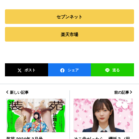
セブンネット
楽天市場
ポスト
シェア
送る
新しい記事
前の記事
そこ曲がったら、櫻坂？（田
装苑 2024年 3月号