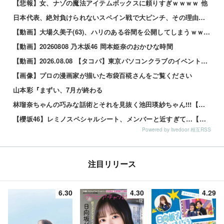
【悲報】女、ナゾの魔法アイテムボックスに頼りすぎｗｗｗｗ 他
日本代表、絶対負けられないスペイン戦で大ピンチ、その理由がこれｗｗｗｗ 他
【動画】大場久美子(63)、ハリのある谷間を公開してしまうｗｗｗ 他
【動画】20260808 乃木坂46 岡本姫奈のおかひな時間
【動画】2026.08.08 【タコパ】東京パソコンクラブのイベントの打ち上げしてみた！【話が尽きない】 ／ 乃木坂配信中
【画像】プロの漫画家が描いた布袋百椛さんをご覧ください
山本彩『まずい、7月が終わる
林瑠奈ちゃんの巧みな話術とそれを見抜く池田瑛紗ちゃん!!!【乃木坂46】
【櫻坂46】レミノスペシャルシート、メンバーと近すぎて…【全国ツアー2026】
Powered by livedoor 相互RSS
注目リリース
6.30
4.30
4.29