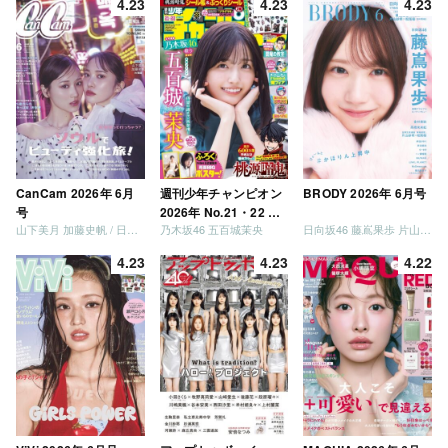
4.23
4.23
4.23
CanCam 2026年 6月
週刊少年チャンピオン
BRODY 2026年 6月号
号
2026年 No.21・22 合
山下美月 加藤史帆 / 日向坂46 大野愛実
乃木坂46 五百城茉央
日向坂46 藤嶌果歩 片山紗希 松尾桜 金村美玖 髙橋未来虹
併号
4.23
4.23
4.22