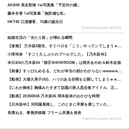
AKB48 長友彩海 1st写真集「予定外の瞳」
藤本冬香 1st写真集「無防備な私」
HKT48 江浦優香、15歳の誕生日
Powered by livedoor 相互RSS
結婚生活の「当たり前」が壊れる瞬間
【速報】 乃木坂5期生、すぐベロを「こう」やってシてしまうｗｗｗｗｗｗ
小津玲奈 「すごく久しぶりのプールでした」【乃木坂46】
本日8/6の乃木坂46「猫舌SHOWROOM」は筒井あやめ＆鈴木佑捺
【画像】すっぴんめるる、どれが本当の顔かわからないwwwww 他
【動画】大場久美子(63)、ハリのある谷間を公開してしまうｗｗｗ 他
【にわか御免】胸揉みたすぎて話題の美人昆虫食アイドル、正体がこちらwwwwww 他
【動画】20260808 乃木坂46 岡本姫奈のおかひな時間
【日向坂46】河田陽菜推し、このときに卒業を察していた...
長濱ねる、事務所移籍 フラーム所属を発表
Powered by livedoor 相互RSS