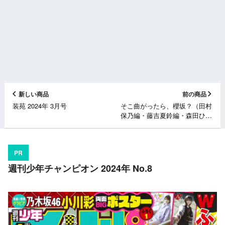
新しい商品
前の商品
装苑 2024年 3月号
そこ曲がったら、櫻坂？（田村
保乃編・藤吉夏鈴編・森田ひか
る編・山﨑天編・卒業生編）
[Blu-ray]
PR
週刊少年チャンピオン 2024年 No.8