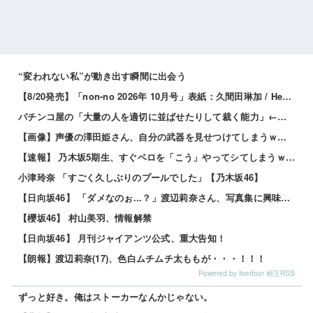
“変われない私”が動き出す瞬間に出会う
【8/20発売】「non-no 2026年 10月号」表紙：久間田琳加 / Hearts2Hearts
パチンコ屋の「大量の人を適切に並ばせたりして裁く能力」←これガチで凄いよなｗｗｗ
【画像】声優の澤田姫さん、自分の武器を見せつけてしまうｗｗｗｗ
【速報】 乃木坂5期生、すぐベロを「こう」やってシてしまうｗｗｗｗｗｗ
小津玲奈 「すごく久しぶりのプールでした」【乃木坂46】
【日向坂46】 「ダメなのぉ...？」渡辺莉奈さん、写真集に興味津々
【櫻坂46】 村山美羽、情報解禁
【日向坂46】 月刊ジャイアンツ公式、重大告知！
【朗報】渡辺莉奈(17)、色白ムチムチ太ももが・・・！！！
Powered by livedoor 相互RSS
ずっと好き。俺はストーカーなんかじゃない。