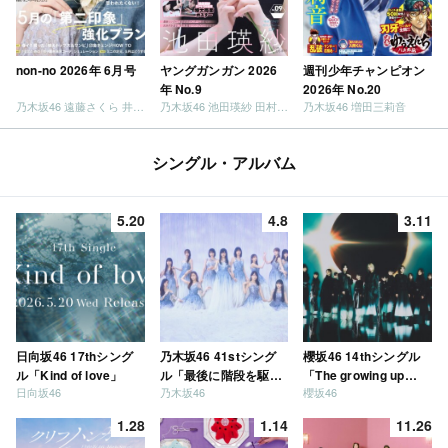
non-no 2026年 6月号
ヤングガンガン 2026
週刊少年チャンピオン
年 No.9
2026年 No.20
乃木坂46 遠藤さくら 井上和 / 日向坂46 小坂菜緒
乃木坂46 池田瑛紗 田村真佑
乃木坂46 増田三莉音
シングル・アルバム
5.20
4.8
3.11
日向坂46 17thシング
乃木坂46 41stシング
櫻坂46 14thシングル
ル「Kind of love」
ル「最後に階段を駆け
「The growing up
日向坂46
乃木坂46
櫻坂46
上がったのはいつ
train」
だ？」
1.28
1.14
11.26