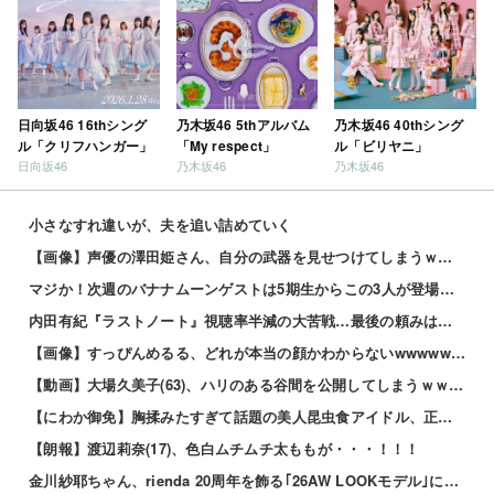
日向坂46 16thシング
乃木坂46 5thアルバム
乃木坂46 40thシング
ル「クリフハンガー」
「My respect」
ル「ビリヤニ」
日向坂46
乃木坂46
乃木坂46
小さなすれ違いが、夫を追い詰めていく
【画像】声優の澤田姫さん、自分の武器を見せつけてしまうｗｗｗｗ
マジか！次週のバナナムーンゲストは5期生からこの3人が登場！！！【乃木坂46】
内田有紀『ラストノート』視聴率半減の大苦戦…最後の頼みは「優子劇場」坂井真紀の “猟奇的演技” が救...
【画像】すっぴんめるる、どれが本当の顔かわからないwwwww 他
【動画】大場久美子(63)、ハリのある谷間を公開してしまうｗｗｗ 他
【にわか御免】胸揉みたすぎて話題の美人昆虫食アイドル、正体がこちらwwwwww 他
【朗報】渡辺莉奈(17)、色白ムチムチ太ももが・・・！！！
金川紗耶ちゃん、rienda 20周年を飾る｢26AW LOOKモデル｣に就任！！！【乃木坂46】