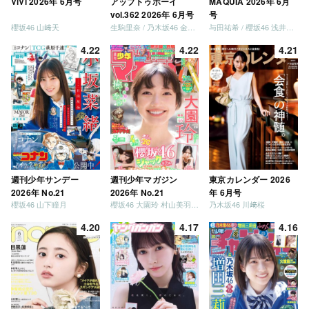
ViVi 2026年 6月号
アップトゥボーイ
MAQUIA 2026年 6月
vol.362 2026年 6月号
号
櫻坂46 山﨑天
生駒里奈 / 乃木坂46 金川紗耶 森平麗心
与田祐希 / 櫻坂46 浅井恋乃未
4.22
4.22
4.21
週刊少年サンデー
週刊少年マガジン
東京カレンダー 2026
2026年 No.21
2026年 No.21
年 6月号
櫻坂46 山下瞳月
櫻坂46 大園玲 村山美羽 稲熊ひな
乃木坂46 川﨑桜
4.20
4.17
4.16