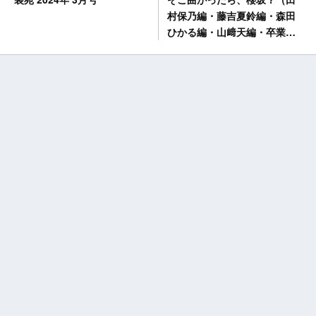
村保乃編・藤吉夏鈴編・森田
ひかる編・山﨑天編・卒業生
編） [Blu-ray]