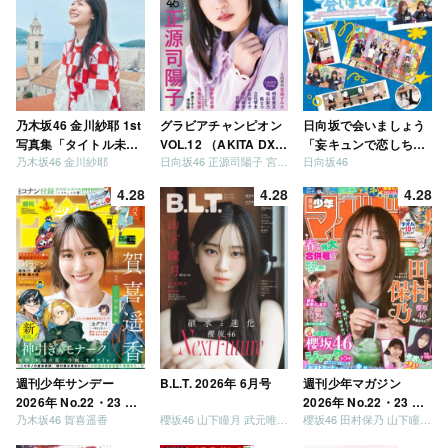
乃木坂46 金川紗耶 1st
グラビアチャンピオン
日向坂で会いましょう
写真集「タイトル未
VOL.12 （AKITA DXシ
「妄キュンで恋しちゃ
乃木坂46 金川紗耶
日向坂46 正源司陽子 宮地すみれ
日向坂46
定」
リーズ）
いましょう」「どっち
が強いか決めましょ
4.28
4.28
4.28
う」「ご褒美でロケし
ましょう」「フレンド
リーになりましょう」
「笑って卒業を祝いま
しょう」 [Blu-ray]
週刊少年サンデー
B.L.T. 2026年 6月号
週刊少年マガジン
2026年 No.22・23 合
2026年 No.22・23 合
乃木坂46 賀喜遥香
櫻坂46 山下瞳月 武元唯衣 / 乃木坂46 海邉朱莉
櫻坂46 田村保乃 山下瞳月 山川宇衣
併号
併号