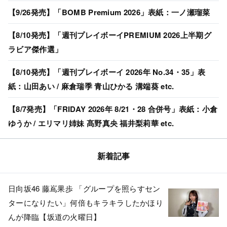
【9/26発売】「BOMB Premium 2026」表紙：一ノ瀬瑠菜
【8/10発売】「週刊プレイボーイPREMIUM 2026上半期グ
ラビア傑作選」
【8/10発売】「週刊プレイボーイ 2026年 No.34・35」表
紙：山田あい / 麻倉瑞季 青山ひかる 溝端葵 etc.
【8/7発売】「FRIDAY 2026年 8/21・28 合併号」表紙：小倉
ゆうか / エリマリ姉妹 髙野真央 福井梨莉華 etc.
新着記事
日向坂46 藤嶌果歩 「グループを照らすセン
ターになりたい」何倍もキラキラしたかほり
んが降臨【坂道の火曜日】