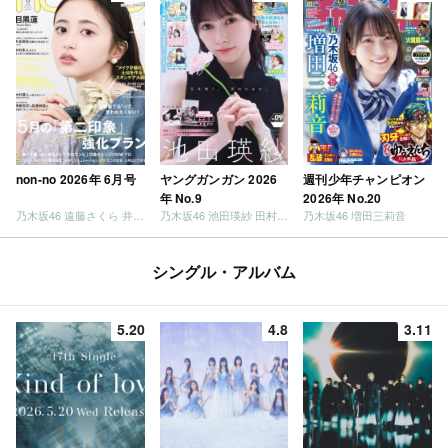
non-no 2026年 6月号
ヤングガンガン 2026
週刊少年チャンピオン
年 No.9
2026年 No.20
乃木坂46 遠藤さくら 井上和 / 日向坂46 小坂菜緒
乃木坂46 池田瑛紗 田村真佑
乃木坂46 増田三莉音
シングル・アルバム
5.20
4.8
3.11