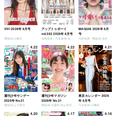
ViVi 2026年 6月号
アップトゥボーイ
MAQUIA 2026年 6月
vol.362 2026年 6月号
号
櫻坂46 山﨑天
生駒里奈 / 乃木坂46 金川紗耶 森平麗心
与田祐希 / 櫻坂46 浅井恋乃未
4.22
4.22
4.21
週刊少年サンデー
週刊少年マガジン
東京カレンダー 2026
2026年 No.21
2026年 No.21
年 6月号
櫻坂46 山下瞳月
櫻坂46 大園玲 村山美羽 稲熊ひな
乃木坂46 川﨑桜
4.20
4.17
4.16