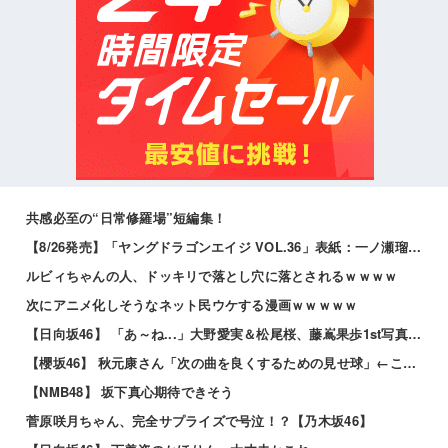
共感必至の“日常修羅場”短編集！
【8/26発売】「ヤングドラゴンエイジ VOL.36」表紙：一ノ瀬瑠菜 / 小戸森穂花 兵頭美波
ルビィちゃんの人、ドッキリで落とし穴に落とされるｗｗｗｗ
次にアニメ化しそうなネット民ウケする漫画ｗｗｗｗｗ
【日向坂46】 「あ～ね...」大野愛実＆松尾桜、藤嶌果歩1st写真集に耐えきれなくなるw
【櫻坂46】 秋元康さん「次の曲を良くするための見せ球」←これ次...
【NMB48】 坂下真心期待できそう
菅原咲月ちゃん、完全サプライズで号泣！？【乃木坂46】