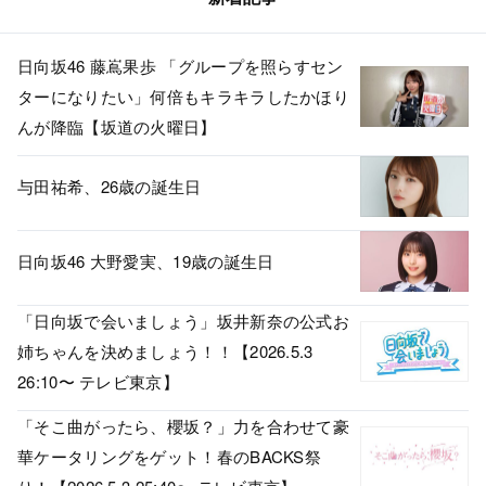
日向坂46 藤嶌果歩 「グループを照らすセン
ターになりたい」何倍もキラキラしたかほり
んが降臨【坂道の火曜日】
与田祐希、26歳の誕生日
日向坂46 大野愛実、19歳の誕生日
「日向坂で会いましょう」坂井新奈の公式お
姉ちゃんを決めましょう！！【2026.5.3
26:10〜 テレビ東京】
「そこ曲がったら、櫻坂？」力を合わせて豪
華ケータリングをゲット！春のBACKS祭