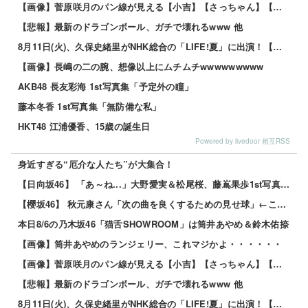
【画像】菅原咲月のパン線が見える【小吉】【さっちゃん】【乃木坂工事中】【乃木坂46】 他
【悲報】最新のドラゴンボール、ガチで壊れるwww 他
8月11日(火)、久保史緒里がNHK総合の「LIFE!夏」に出演！【元乃木坂46】 他
【画像】長嶋の二の腕、想像以上にムチムチwwwwwwwww
AKB48 長友彩海 1st写真集「予定外の瞳」
藤本冬香 1st写真集「無防備な私」
HKT48 江浦優香、15歳の誕生日
Powered by livedoor 相互RSS
身近すぎる“厄介な人たち”が大集合！
【日向坂46】 「あ～ね...」大野愛実＆松尾桜、藤嶌果歩1st写真集に耐えきれなくなるw
【櫻坂46】 秋元康さん「次の曲を良くするための見せ球」←これ次...
本日8/6の乃木坂46「猫舌SHOWROOM」は筒井あやめ＆鈴木佑捺
【画像】筒井あやめのランジェリー、これマジかよ・・・・・・
【画像】菅原咲月のパン線が見える【小吉】【さっちゃん】【乃木坂工事中】【乃木坂46】 他
【悲報】最新のドラゴンボール、ガチで壊れるwww 他
8月11日(火)、久保史緒里がNHK総合の「LIFE!夏」に出演！【元乃木坂46】 他