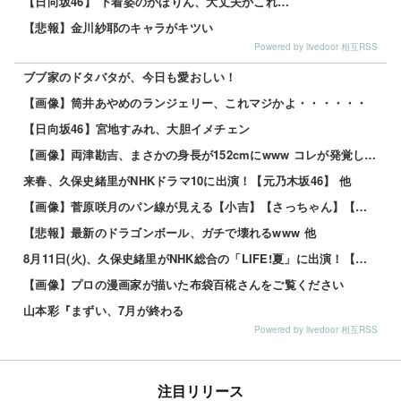
【日向坂46】 下着姿のかほりん、大丈夫かこれ…
【悲報】金川紗耶のキャラがキツい
Powered by livedoor 相互RSS
ブブ家のドタバタが、今日も愛おしい！
【画像】筒井あやめのランジェリー、これマジかよ・・・・・・
【日向坂46】宮地すみれ、大胆イメチェン
【画像】両津勘吉、まさかの身長が152cmにwww コレが発覚した理由がこれｗｗｗｗ 他
来春、久保史緒里がNHKドラマ10に出演！【元乃木坂46】 他
【画像】菅原咲月のパン線が見える【小吉】【さっちゃん】【乃木坂工事中】【乃木坂46】 他
【悲報】最新のドラゴンボール、ガチで壊れるwww 他
8月11日(火)、久保史緒里がNHK総合の「LIFE!夏」に出演！【元乃木坂46】 他
【画像】プロの漫画家が描いた布袋百椛さんをご覧ください
山本彩『まずい、7月が終わる
Powered by livedoor 相互RSS
注目リリース