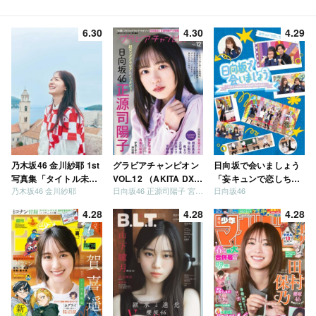
6.30
4.30
4.29
乃木坂46 金川紗耶 1st
グラビアチャンピオン
日向坂で会いましょう
写真集「タイトル未
VOL.12 （AKITA DXシ
「妄キュンで恋しちゃ
乃木坂46 金川紗耶
日向坂46 正源司陽子 宮地すみれ
日向坂46
定」
リーズ）
いましょう」「どっち
が強いか決めましょ
4.28
4.28
4.28
う」「ご褒美でロケし
ましょう」「フレンド
リーになりましょう」
「笑って卒業を祝いま
しょう」 [Blu-ray]