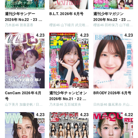
週刊少年サンデー
B.L.T. 2026年 6月号
週刊少年マガジン
2026年 No.22・23 合
2026年 No.22・23 合
乃木坂46 賀喜遥香
櫻坂46 山下瞳月 武元唯衣 / 乃木坂46 海邉朱莉
櫻坂46 田村保乃 山下瞳月 山川宇衣
併号
併号
4.23
4.23
4.23
CanCam 2026年 6月
週刊少年チャンピオン
BRODY 2026年 6月号
号
2026年 No.21・22 合
山下美月 加藤史帆 / 日向坂46 大野愛実
乃木坂46 五百城茉央
日向坂46 藤嶌果歩 片山紗希 松尾桜 金村美玖 髙橋未来虹
併号
4.23
4.23
4.22