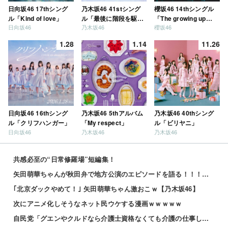
日向坂46 17thシング
乃木坂46 41stシング
櫻坂46 14thシングル
ル「Kind of love」
ル「最後に階段を駆け
「The growing up
日向坂46
乃木坂46
櫻坂46
上がったのはいつ
train」
だ？」
1.28
1.14
11.26
日向坂46 16thシング
乃木坂46 5thアルバム
乃木坂46 40thシング
ル「クリフハンガー」
「My respect」
ル「ビリヤニ」
日向坂46
乃木坂46
乃木坂46
共感必至の“日常修羅場”短編集！
矢田萌華ちゃんが秋田弁で地方公演のエピソードを語る！！！【乃木坂46】
｢北京ダックやめて！｣ 矢田萌華ちゃん激おこｗ【乃木坂46】
次にアニメ化しそうなネット民ウケする漫画ｗｗｗｗｗ
自民党「グエンやクルドなら介護士資格なくても介護の仕事してええでー」