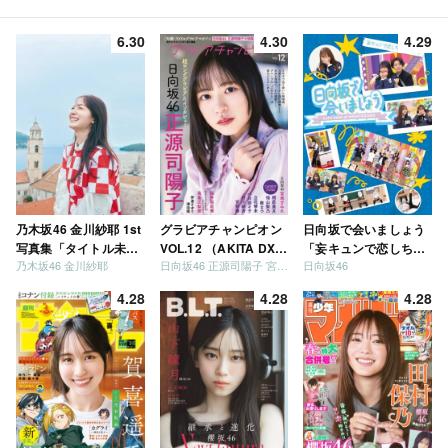
6.30
4.30
4.29
乃木坂46 金川紗耶 1st
グラビアチャンピオン
日向坂で会いましょう
写真集「タイトル未
VOL.12 （AKITA DXシ
「妄キュンで恋しちゃ
乃木坂46 金川紗耶
日向坂46 正源司陽子 宮地すみれ
日向坂46
定」
リーズ）
いましょう」「どっち
が強いか決めましょ
4.28
4.28
4.28
う」「ご褒美でロケし
ましょう」「フレンド
リーになりましょう」
「笑って卒業を祝いま
しょう」 [Blu-ray]