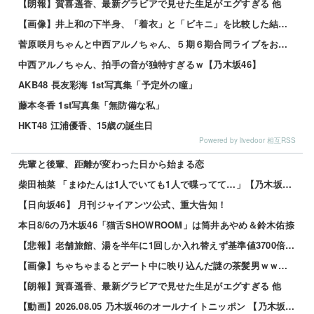
【朗報】賀喜遥香、最新グラビアで見せた生足がエグすぎる 他
【画像】井上和の下半身、「着衣」と「ビキニ」を比較した結果wwwwww
菅原咲月ちゃんと中西アルノちゃん、５期６期合同ライブをおねだり！！！【乃木坂46】
中西アルノちゃん、拍手の音が独特すぎるｗ【乃木坂46】
AKB48 長友彩海 1st写真集「予定外の瞳」
藤本冬香 1st写真集「無防備な私」
HKT48 江浦優香、15歳の誕生日
Powered by livedoor 相互RSS
先輩と後輩、距離が変わった日から始まる恋
柴田柚菜 「まゆたんは1人でいても1人で喋ってて…」【乃木坂46】
【日向坂46】 月刊ジャイアンツ公式、重大告知！
本日8/6の乃木坂46「猫舌SHOWROOM」は筒井あやめ＆鈴木佑捺
【悲報】老舗旅館、湯を半年に1回しか入れ替えず基準値3700倍のレジオネラ菌増殖…その理由がこれｗｗ...
【画像】ちゃちゃまるとデート中に映り込んだ謎の茶髪男ｗｗｗｗｗ 他
【朗報】賀喜遥香、最新グラビアで見せた生足がエグすぎる 他
【動画】2026.08.05 乃木坂46のオールナイトニッポン 【乃木坂46 井上和】