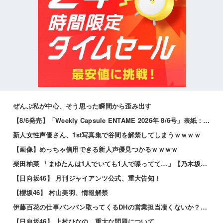
ぜんぶ私が中心、そう思った瞬間から歪み出す
【8/6発売】「Weekly Capsule ENTAME 2026年 8/6号」表紙：松本日向 / 三田悠貴 南雲るい 月海つくね
新人女性声優さん、1st写真集で谷間を解禁してしまうｗｗｗｗ
【画像】めっちゃ信用できる新人声優見つかるｗｗｗｗ
柴田柚菜 「まゆたんは1人でいても1人で喋ってて…」【乃木坂46】
【日向坂46】 月刊ジャイアンツ公式、重大告知！
【櫻坂46】 村山美羽、情報解禁
伊藤百花の仕事バンバン取ってくるDHの営業担当凄くないか？今年のボーナス凄いことになりそう！！【AKB48いともも】
【日向坂46】 上村ひなの、重大な問題について