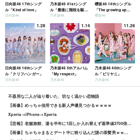
日向坂46 17thシング
乃木坂46 41stシング
櫻坂46 14thシングル
ル「Kind of love」
ル「最後に階段を駆け
「The growing up
日向坂46
乃木坂46
櫻坂46
上がったのはいつ
train」
だ？」
1.28
1.14
11.26
日向坂46 16thシング
乃木坂46 5thアルバム
乃木坂46 40thシング
ル「クリフハンガー」
「My respect」
ル「ビリヤニ」
日向坂46
乃木坂46
乃木坂46
不器用な二人が辿り着いた、切なく温かい恋物語
【画像】めっちゃ信用できる新人声優見つかるｗｗｗｗ
Xperia→iPhone→Xperia
【悲報】老舗旅館、湯を半年に1回しか入れ替えず基準値3700倍のレジオネラ菌増殖…その理由がこれｗｗ...
【画像】ちゃちゃまるとデート中に映り込んだ謎の茶髪男ｗｗｗｗｗ 他