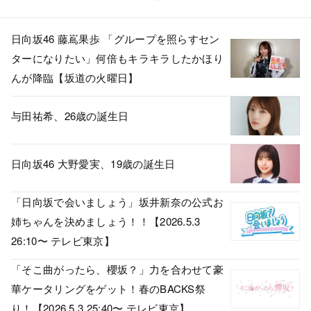
日向坂46 藤嶌果歩 「グループを照らすセン
ターになりたい」何倍もキラキラしたかほり
んが降臨【坂道の火曜日】
与田祐希、26歳の誕生日
日向坂46 大野愛実、19歳の誕生日
「日向坂で会いましょう」坂井新奈の公式お
姉ちゃんを決めましょう！！【2026.5.3
26:10〜 テレビ東京】
「そこ曲がったら、櫻坂？」力を合わせて豪
華ケータリングをゲット！春のBACKS祭
り！【2026.5.3 25:40〜 テレビ東京】