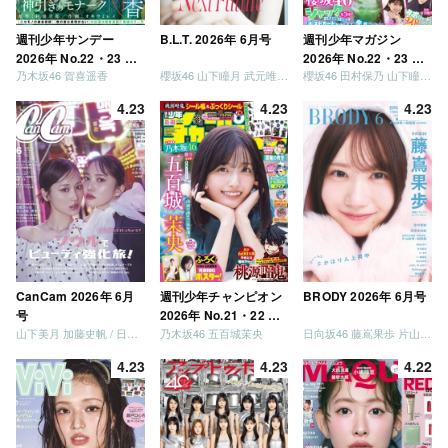
週刊少年サンデー
B.L.T. 2026年 6月号
週刊少年マガジン
2026年 No.22・23 合
2026年 No.22・23 合
乃木坂46 賀喜遥香
櫻坂46 山下瞳月 武元唯衣 / 乃木坂46 海邉朱莉
櫻坂46 田村保乃 山下瞳月 山川宇衣
併号
併号
4.23
4.23
4.23
CanCam 2026年 6月
週刊少年チャンピオン
BRODY 2026年 6月号
号
2026年 No.21・22 合
山下美月 加藤史帆 / 日向坂46 大野愛実
乃木坂46 五百城茉央
日向坂46 藤嶌果歩 片山紗希 松尾桜 金村美玖 髙橋未来虹
併号
4.23
4.23
4.22