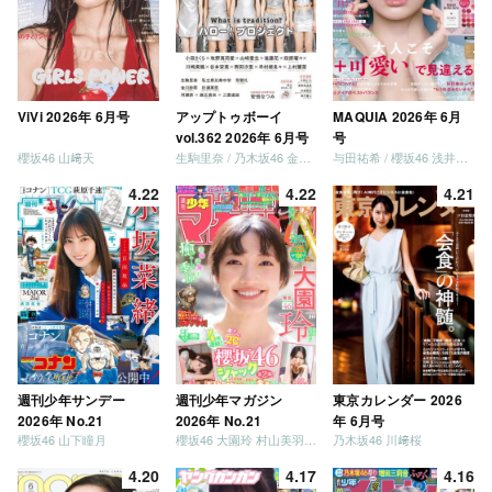
ViVi 2026年 6月号
アップトゥボーイ
MAQUIA 2026年 6月
vol.362 2026年 6月号
号
櫻坂46 山﨑天
生駒里奈 / 乃木坂46 金川紗耶 森平麗心
与田祐希 / 櫻坂46 浅井恋乃未
4.22
4.22
4.21
週刊少年サンデー
週刊少年マガジン
東京カレンダー 2026
2026年 No.21
2026年 No.21
年 6月号
櫻坂46 山下瞳月
櫻坂46 大園玲 村山美羽 稲熊ひな
乃木坂46 川﨑桜
4.20
4.17
4.16