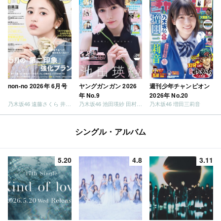
non-no 2026年 6月号
ヤングガンガン 2026
週刊少年チャンピオン
年 No.9
2026年 No.20
乃木坂46 遠藤さくら 井上和 / 日向坂46 小坂菜緒
乃木坂46 池田瑛紗 田村真佑
乃木坂46 増田三莉音
シングル・アルバム
5.20
4.8
3.11