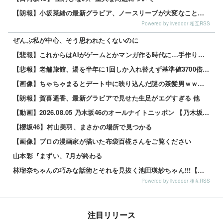
【朗報】小坂菜緒の最新グラビア、ノースリーブが大変なことになってるって...
Powered by livedoor 相互RSS
ぜんぶ私が中心、そう思われたくないのに
【悲報】これからはAIがゲームとかマンガ作る時代に…手作りはオワコン？ 他
【悲報】老舗旅館、湯を半年に1回しか入れ替えず基準値3700倍のレジオネラ菌増殖…その理由がこれｗｗｗｗ 他
【画像】ちゃちゃまるとデート中に映り込んだ謎の茶髪男ｗｗｗｗｗ 他
【朗報】賀喜遥香、最新グラビアで見せた生足がエグすぎる 他
【動画】2026.08.05 乃木坂46のオールナイトニッポン 【乃木坂46 井上和】
【櫻坂46】村山美羽、まさかの場所で見つかる
【画像】プロの漫画家が描いた布袋百椛さんをご覧ください
山本彩『まずい、7月が終わる
林瑠奈ちゃんの巧みな話術とそれを見抜く池田瑛紗ちゃん!!!【乃木坂46】
Powered by livedoor 相互RSS
注目リリース