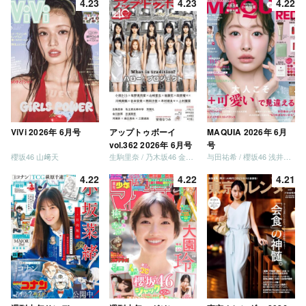
4.23
4.23
4.22
ViVi 2026年 6月号
アップトゥボーイ
MAQUIA 2026年 6月
vol.362 2026年 6月号
号
櫻坂46 山﨑天
生駒里奈 / 乃木坂46 金川紗耶 森平麗心
与田祐希 / 櫻坂46 浅井恋乃未
4.22
4.22
4.21