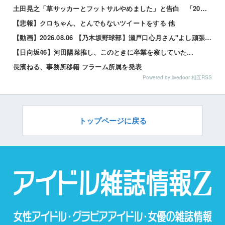
土田晃之「草サッカーとフットサルやめました」と告白 「20代の若手が来るんです。つまんなくて」 他
【悲報】クロちゃん、とんでもないツイートをする 他
【動画】2026.08.06 【乃木坂野球部】瀬戸口心月さん"よし頑張るぞの気持ち"の始球式【コラ...
【日向坂46】河田陽菜推し、このときに卒業を察していた...
長濱ねる、事務所移籍 フラーム所属を発表
Powered by livedoor 相互RSS
トップページに戻る