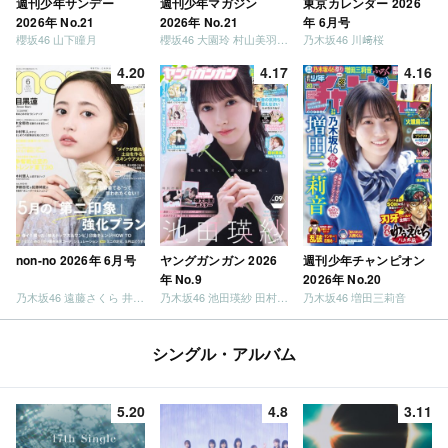
週刊少年サンデー
週刊少年マガジン
東京カレンダー 2026
2026年 No.21
2026年 No.21
年 6月号
櫻坂46 山下瞳月
櫻坂46 大園玲 村山美羽 稲熊ひな
乃木坂46 川﨑桜
4.20
4.17
4.16
non-no 2026年 6月号
ヤングガンガン 2026
週刊少年チャンピオン
年 No.9
2026年 No.20
乃木坂46 遠藤さくら 井上和 / 日向坂46 小坂菜緒
乃木坂46 池田瑛紗 田村真佑
乃木坂46 増田三莉音
シングル・アルバム
5.20
4.8
3.11