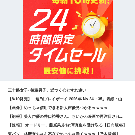
三十路女子×後輩男子、近づく心とすれ違い
【8/10発売】「週刊プレイボーイ 2026年 No.34・35」表紙：山田あい / 麻倉瑞季 青山ひかる 溝端葵 etc.
【画像】めっちゃ信用できる新人声優見つかるｗｗｗｗ
【朗報】美人声優の井口裕香さん、ちいかわ映画で再注目されるｗｗｗｗ
【速報】 オードリー、藤嶌果歩1st写真集を受け取る【日向坂46】
東パソ、林瑠奈ちゃん不在でめっちゃ巻くｗｗｗ【乃木坂46】