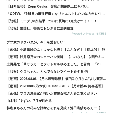
【日向坂46】 Zepp Osaka、客席が想像以上にヤバい…
「CDTVに『365日の紙飛行機』をリクエストしたのは九州に住む中学生」←この事実って結構デカいよな【AKB48】
【朗報】ミーグリ8次結果...ついに長嶋に1完売がつく！！！
【悲報】集英社、害悪なおひさまに法的措置
Powered by livedoor 相互RSS
ブブ家のドタバタが、今日も愛おしい！
【画像】小島凪紗のふくよかなお胸！【こんなぎ】【櫻坂46】 他
【動画】浅井恋乃未のショーパン美脚！【このみん】【櫻坂46】 他
土田晃之「草サッカーとフットサルやめました」と告白 「20代の若手が来るんです。つまんなくて」 他
【悲報】クロちゃん、とんでもないツイートをする 他
【動画】2026.08.06 【乃木坂野球部】瀬戸口心月さん"よし頑張るぞの気持ち"の始球式【コラボ第5弾】
【動画】20260806 乃木坂LOCKS! (SOL) 【乃木坂46 賀喜遥香】
【画像】プロの漫画家が描いた布袋百椛さんをご覧ください
山本彩『まずい、7月が終わる
林瑠奈ちゃんの巧みな話術とそれを見抜く池田瑛紗ちゃん!!!【乃木坂46】