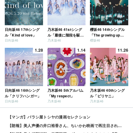
日向坂46 17thシング
乃木坂46 41stシング
櫻坂46 14thシングル
ル「Kind of love」
ル「最後に階段を駆け
「The growing up
日向坂46
乃木坂46
櫻坂46
上がったのはいつ
train」
だ？」
1.28
1.14
11.26
日向坂46 16thシング
乃木坂46 5thアルバム
乃木坂46 40thシング
ル「クリフハンガー」
「My respect」
ル「ビリヤニ」
日向坂46
乃木坂46
乃木坂46
【マンガ】バラシ屋トシヤの漫画セレクション
【朗報】美人声優の井口裕香さん、ちいかわ映画で再注目されるｗｗｗｗ