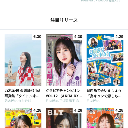
Powered by livedoor 相互RSS
注目リリース
6.30
4.30
4.29
乃木坂46 金川紗耶 1st
グラビアチャンピオン
日向坂で会いましょう
写真集「タイトル未
VOL.12 （AKITA DXシ
「妄キュンで恋しちゃ
乃木坂46 金川紗耶
日向坂46 正源司陽子 宮地すみれ
日向坂46
定」
リーズ）
いましょう」「どっち
が強いか決めましょ
4.28
4.28
4.28
う」「ご褒美でロケし
ましょう」「フレンド
リーになりましょう」