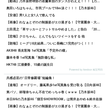
【動画】乃木坂野球部の若鷹軍団のダンスかわええ！！！【乃木坂46】
奥田いろはちゃん、市民プールで18m泳ぐ！！！【乃木坂46】
【安価】男1人と女1人で飲んでる
【画像】れなぁとぞのの制服姿がエロ過ぎる！【守屋麗奈・大園玲】【櫻坂46】 他
土田晃之「草サッカーとフットサルやめました」と告白 「20代の若手が来るんです。つまんなくて」 他
【悲報】クロちゃん、とんでもないツイートをする 他
【朗報】ミーグリ8次結果...ついに長嶋に1完売がつく！！！
AKB48 長友彩海 1st写真集「予定外の瞳」
藤本冬香 1st写真集「無防備な私」
HKT48 江浦優香、15歳の誕生日
Powered by livedoor 相互RSS
共感必至の“日常修羅場”短編集！
【速報】 オードリー、藤嶌果歩1st写真集を受け取る【日向坂46】
東パソ、林瑠奈ちゃん不在でめっちゃ巻くｗｗｗ【乃木坂46】
本日8/6の乃木坂46「猫舌SHOWROOM」は筒井あやめ＆鈴木佑捺
【画像】れなぁとぞのの制服姿がエロ過ぎる！【守屋麗奈・大園玲】【櫻坂46】 他