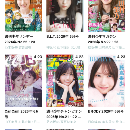
「笑って卒業を祝いま
しょう」 [Blu-ray]
週刊少年サンデー
B.L.T. 2026年 6月号
週刊少年マガジン
2026年 No.22・23 合
2026年 No.22・23 合
乃木坂46 賀喜遥香
櫻坂46 山下瞳月 武元唯衣 / 乃木坂46 海邉朱莉
櫻坂46 田村保乃 山下瞳月 山川宇衣
併号
併号
4.23
4.23
4.23
CanCam 2026年 6月
週刊少年チャンピオン
BRODY 2026年 6月号
号
2026年 No.21・22 合
山下美月 加藤史帆 / 日向坂46 大野愛実
乃木坂46 五百城茉央
日向坂46 藤嶌果歩 片山紗希 松尾桜 金村美玖 髙橋未来虹
併号