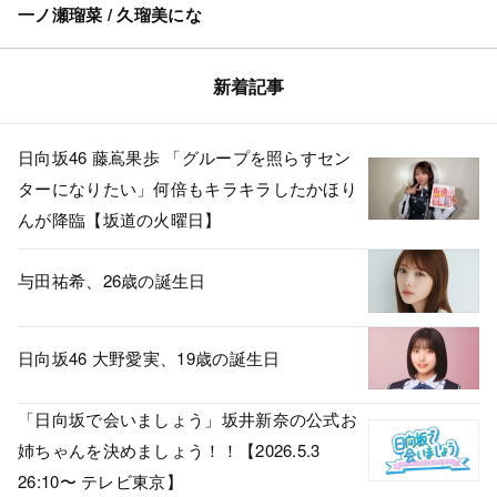
一ノ瀬瑠菜 / 久瑠美にな
新着記事
日向坂46 藤嶌果歩 「グループを照らすセン
ターになりたい」何倍もキラキラしたかほり
んが降臨【坂道の火曜日】
与田祐希、26歳の誕生日
日向坂46 大野愛実、19歳の誕生日
「日向坂で会いましょう」坂井新奈の公式お
姉ちゃんを決めましょう！！【2026.5.3
26:10〜 テレビ東京】