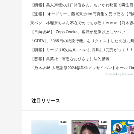
東パソ、林瑠奈ちゃん不在でめっちゃ巻くｗｗｗ【乃木坂4
【日向坂46】 Zepp Osaka、客席が想像以上にヤバい…
【朗報】ミーグリ8次結果...ついに長嶋に1完売がつく！！
【悲報】集英社、害悪なおひさまに法的措置
Powered by livedo
注目リリース
6.30
4.30