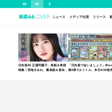
48
46
Z
ニュース
メディア出演
リリース
日向坂46 正源司陽子、表紙＆巻頭
「日向坂で会いましょう」Blu-r
特集！宮地すみれ、裏表紙＆巻末特
第4弾 5タイトル、本日4/29発
集！「グラビアチャンピオン
VOL.12」本日4/30発売！