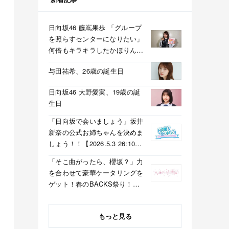
日向坂46 藤嶌果歩 「グループ
を照らすセンターになりたい」
何倍もキラキラしたかほりんが
降臨【坂道の火曜日】
与田祐希、26歳の誕生日
日向坂46 大野愛実、19歳の誕
生日
「日向坂で会いましょう」坂井
新奈の公式お姉ちゃんを決めま
しょう！！【2026.5.3 26:10〜
テレビ東京】
「そこ曲がったら、櫻坂？」力
を合わせて豪華ケータリングを
ゲット！春のBACKS祭り！
【2026.5.3 25:40〜 テレビ東
京】
もっと見る