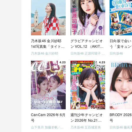
乃木坂46 金川紗耶
グラビアチャンピオ
日向坂で会い
1st写真集「タイトル
ン VOL.12 （AKITA
う「妄キュン
未定」
DXシリーズ）
ちゃいましょ
乃木坂46 金川紗耶
日向坂46 正源司陽子 宮地すみれ
日向坂46
「どっちが強
4.23
4.23
めましょう」
美でロケしま
う」「フレン
になりましょ
「笑って卒業
ましょう」 [Blu
CanCam 2026年 6月
週刊少年チャンピオ
BRODY 202
号
ン 2026年 No.21・
号
22 合併号
山下美月 加藤史帆 / 日向坂46 大野愛実
乃木坂46 五百城茉央