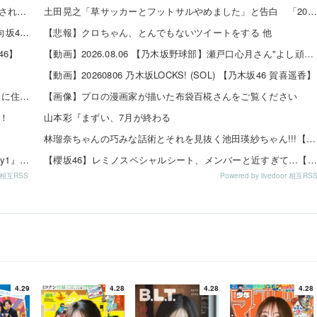
【朗報】美人声優の井口裕香さん、ちいかわ映画で再注目されるｗｗｗｗ
土田晃之「草サッカーとフットサルやめました」と告白 「20代の若手が来るんです。つまんなくて」 他
【速報】 オードリー、藤嶌果歩1st写真集を受け取る【日向坂46】
【悲報】クロちゃん、とんでもないツイートをする 他
6】
【動画】2026.08.06 【乃木坂野球部】瀬戸口心月さん"よし頑張るぞの気持ち"の始球式【コラボ第5弾】
【動画】20260806 乃木坂LOCKS! (SOL) 【乃木坂46 賀喜遥香】
「CDTVに『365日の紙飛行機』をリクエストしたのは九州に住む中学生」←この事実って結構デカいよな【AKB48】
【画像】プロの漫画家が描いた布袋百椛さんをご覧ください
！
山本彩『まずい、7月が終わる
林瑠奈ちゃんの巧みな話術とそれを見抜く池田瑛紗ちゃん!!!【乃木坂46】
『乃木坂46 大感謝祭2024@幕張メッセイベントホール Day1』セットリスト【#乃木坂46大感謝祭2024】【#N46BTF】【セトリ】
【櫻坂46】レミノスペシャルシート、メンバーと近すぎて…【全国ツアー2026】
or 相互RSS
Powered by livedoor 相互RS
4.29
4.28
4.28
4.28