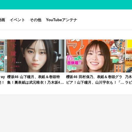
動画
イベント
その他
YouTubeアンテナ
ay
櫻坂46 山下瞳月、表紙＆巻頭特
櫻坂46 田村保乃、表紙＆巻頭グラ
乃木
売！
集！裏表紙は武元唯衣！乃木坂46
ビア！山下瞳月、山川宇衣も！「週
ラビ
海邉朱莉も登場！「B.L.T. 2026年
刊少年マガジン 2026年 No.22・23
年 
6月号」本日4/28発売！
合併号」本日4/28発売！
売