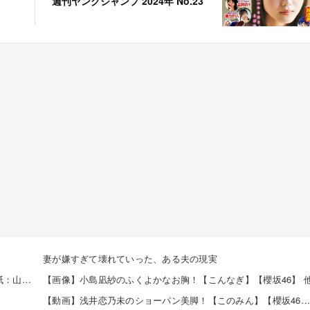
週刊ヤングジャンプ 2024年 No.23
妻が嫌すぎて壊れていった、ある夫の現実
【8/10発売】「週刊プレイボーイ 2026年 No.34・35」表紙：山田あい / 麻倉瑞季 青山ひかる 溝端葵 etc.
【画像】小島凪紗のふくよかなお胸！【こんなぎ】【櫻坂46】 
【動画】浅井恋乃未のショーパン美脚！【このみん】【櫻坂46】 他