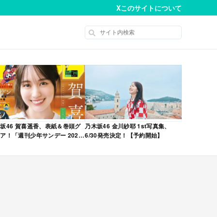
X
このサイトについて
坂46 賀喜遥香、表紙＆巻頭グ
乃木坂46 金川紗耶 1st写真集、
ア！「週刊少年サンデー 2026
6/30発売決定！【予約開始】
No.22・23 合併号」本日4/28発
！