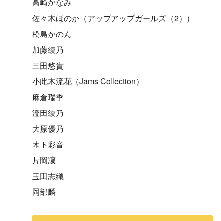
高崎かなみ
佐々木ほのか（アップアップガールズ（2））
松島かのん
加藤綾乃
三田悠貴
小此木流花（Jams Collection）
麻倉瑞季
澄田綾乃
大原優乃
木下彩音
片岡凜
玉田志織
岡部麟