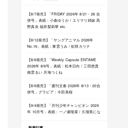
【8/7発売】「FRIDAY 2026年 8/21・28 合
併号」表紙：小倉ゆうか / エリマリ姉妹 髙
野真央 福井梨莉華 etc.
【8/12発売】「ヤングアニマル 2026年
No.16」表紙：東雲うみ / 虹咲カリナ
【8/6発売】「Weekly Capsule ENTAME
2026年 8/6号」表紙：松本日向 / 三田悠貴
南雲るい 月海つくね
【8/6発売】「週刊文春 2026年 8/13・20合
併号」グラビア：今田美桜
【9/4発売】「月刊少年チャンピオン 2026
年 10月号」表紙：一ノ瀬瑠菜 / 久瑠美にな
新着記事