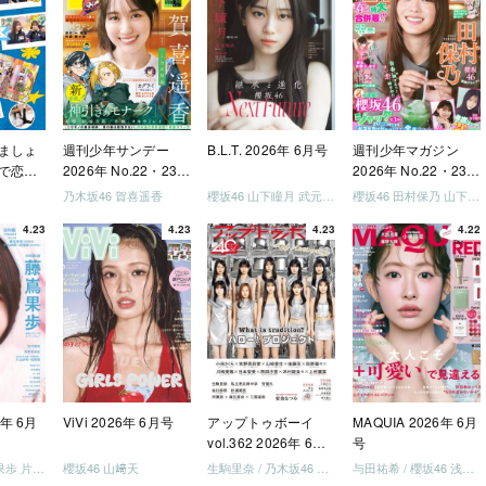
ましょ
週刊少年サンデー
B.L.T. 2026年 6月号
週刊少年マガジン
で恋し
2026年 No.22・23
2026年 No.22・23
う」
合併号
合併号
乃木坂46 賀喜遥香
櫻坂46 山下瞳月 武元唯衣 / 乃木坂46 海邉朱莉
櫻坂46 田村保乃 山下瞳月 山川宇衣
いか決
4.23
4.23
4.23
4.22
「ご褒
しょ
ドリー
う」
を祝い
-ray]
6年 6月
ViVi 2026年 6月号
アップトゥボーイ
MAQUIA 2026年 6月
vol.362 2026年 6月
号
号
日向坂46 藤嶌果歩 片山紗希 松尾桜 金村美玖 髙橋未来虹
櫻坂46 山﨑天
生駒里奈 / 乃木坂46 金川紗耶 森平麗心
与田祐希 / 櫻坂46 浅井恋乃未