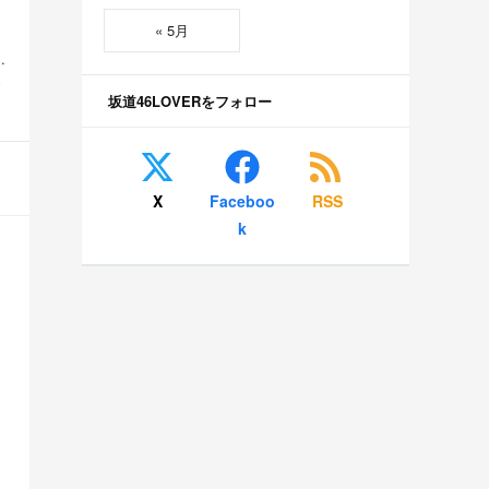
« 5月
美空 五百城茉央 瀬戸口心月 奥の反応まとめ
S
坂道46LOVERをフォロー
X
Faceboo
RSS
k