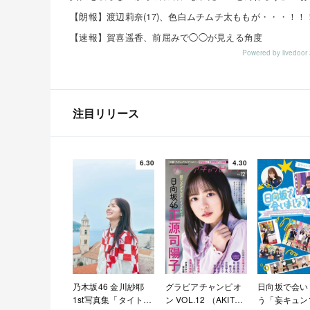
【朗報】渡辺莉奈(17)、色白ムチムチ太ももが・・・！！
【速報】賀喜遥香、前屈みで◯◯が見える角度
Powered by livedo
注目リリース
6.30
4.30
乃木坂46 金川紗耶
グラビアチャンピオ
日向坂で会い
1st写真集「タイトル
ン VOL.12 （AKITA
う「妄キュン