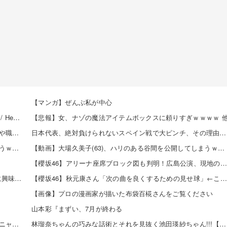
【マンガ】ぜんぶ私が中心
【8/20発売】「non-no 2026年 10月号」表紙：久間田琳加 / Hearts2Hearts
【悲報】女、ナゾの魔法アイテムボックスに頼りすぎｗｗｗｗ 
【朗報】「あの椅子カバー」のカプセルトイ、爆誕。自宅や職場をパチンコ屋にしちゃおうｗｗｗ
日本代表、絶対負けられないスペイン戦で大ピンチ、その理由がこれｗｗｗｗ 他
【画像】声優の澤田姫さん、自分の武器を見せつけてしまうｗｗｗｗ
【動画】大場久美子(63)、ハリのある谷間を公開してしまうｗｗｗ 他
】
【櫻坂46】アリーナ座席ブロック図も判明！広島公演、現地の様子がこちら【全国ツアー2026 -What’s lonesome?- 】
【日向坂46】 「ダメなのぉ...？」渡辺莉奈さん、写真集に興味津々
【櫻坂46】秋元康さん「次の曲を良くするための見せ球」←これ次…
【画像】プロの漫画家が描いた布袋百椛さんをご覧ください
山本彩『まずい、7月が終わる
責任を取らないから成功者になれた…「とんねるず」「おニャン子」「AKB」とヒットを出し続けた秋元康の哲学！！！
林瑠奈ちゃんの巧みな話術とそれを見抜く池田瑛紗ちゃん!!!【乃木坂46】