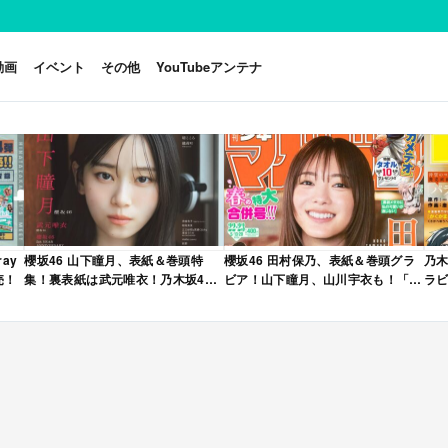
動画
イベント
その他
YouTubeアンテナ
ay
櫻坂46 山下瞳月、表紙＆巻頭特
櫻坂46 田村保乃、表紙＆巻頭グラ
乃木
売！
集！裏表紙は武元唯衣！乃木坂46
ビア！山下瞳月、山川宇衣も！「週
ラビ
海邉朱莉も登場！「B.L.T. 2026年
刊少年マガジン 2026年 No.22・23
年 
6月号」本日4/28発売！
合併号」本日4/28発売！
売