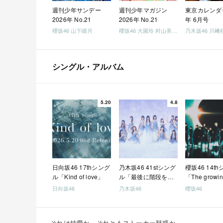
週刊少年サンデー
週刊少年マガジン
東京カレンダー
2026年 No.21
2026年 No.21
年 6月号
櫻坂46 山下瞳月
櫻坂46 大園玲 村山美羽 稲熊ひな
乃木坂46 川﨑
シングル・アルバム
5.20
4.8
日向坂46 17thシング
乃木坂46 41stシング
櫻坂46 14t
ル「Kind of love」
ル「最後に階段を駆
「The growin
け上がったのはいつ
train」
日向坂46
乃木坂46
櫻坂46
だ？」
それは純愛か、それともストーカー疑惑か