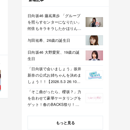
日向坂46 藤嶌果歩 「グループ
を照らすセンターになりたい」
何倍もキラキラしたかほりんが
降臨【坂道の火曜日】
与田祐希、26歳の誕生日
日向坂46 大野愛実、19歳の誕
生日
「日向坂で会いましょう」坂井
新奈の公式お姉ちゃんを決めま
しょう！！【2026.5.3 26:10〜
テレビ東京】
「そこ曲がったら、櫻坂？」力
を合わせて豪華ケータリングを
ゲット！春のBACKS祭り！
【2026.5.3 25:40〜 テレビ東
京】
もっと見る