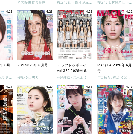
う」
合併号
合併号
乃木坂46 賀喜遥香
櫻坂46 山下瞳月 武元唯衣 / 乃木坂46 海邉朱莉
櫻坂46 田村保乃 山下瞳月 山川宇衣
いか決
4.23
4.23
4.23
4.22
「ご褒
しょ
ドリー
う」
を祝い
-ray]
6年 6月
ViVi 2026年 6月号
アップトゥボーイ
MAQUIA 2026年 6月
vol.362 2026年 6月
号
号
日向坂46 藤嶌果歩 片山紗希 松尾桜 金村美玖 髙橋未来虹
櫻坂46 山﨑天
生駒里奈 / 乃木坂46 金川紗耶 森平麗心
与田祐希 / 櫻坂46 浅井恋乃未
4.21
4.20
4.17
4.16