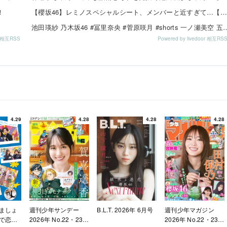
！
【櫻坂46】レミノスペシャルシート、メンバーと近すぎて…【全国ツアー2026】
池田瑛紗 乃木坂46 #冨里奈央 #菅原咲月 #shorts 一ノ瀬
or 相互RSS
Powered by livedoor 相互RS
4.29
4.28
4.28
4.28
ましょ
週刊少年サンデー
B.L.T. 2026年 6月号
週刊少年マガジン
で恋し
2026年 No.22・23
2026年 No.22・23