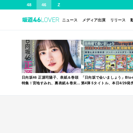
48
46
Z
ニュース
メディア出演
リリース
日向坂46 正源司陽子、表紙＆巻頭
「日向坂で会いましょう」Blu-r
特集！宮地すみれ、裏表紙＆巻末特
第4弾 5タイトル、本日4/29発
集！「グラビアチャンピオン
VOL.12」本日4/30発売！