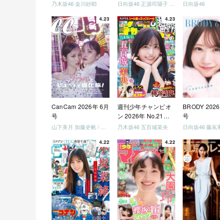
未定」
DXシリーズ）
ちゃいましょ
乃木坂46 金川紗耶
日向坂46 正源司陽子 宮地すみれ
日向坂46
「どっちが強
4.23
4.23
めましょう」
美でロケしま
う」「フレン
になりましょ
「笑って卒業
ましょう」 [Blu
CanCam 2026年 6月
週刊少年チャンピオ
BRODY 202
号
ン 2026年 No.21・
号
22 合併号
山下美月 加藤史帆 / 日向坂46 大野愛実
乃木坂46 五百城茉央
4.22
4.22