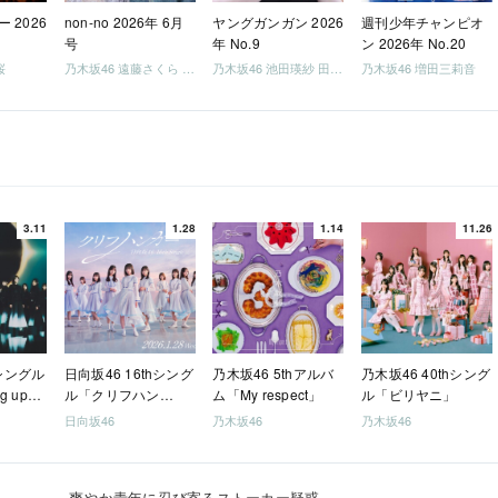
 2026
non-no 2026年 6月
ヤングガンガン 2026
週刊少年チャンピオ
号
年 No.9
ン 2026年 No.20
桜
乃木坂46 遠藤さくら 井上和 / 日向坂46 小坂菜緒
乃木坂46 池田瑛紗 田村真佑
乃木坂46 増田三莉音
3.11
1.28
1.14
11.26
hシングル
日向坂46 16thシング
乃木坂46 5thアルバ
乃木坂46 40thシング
g up
ル「クリフハン
ム「My respect」
ル「ビリヤニ」
ガー」
日向坂46
乃木坂46
乃木坂46
爽やか青年に忍び寄るストーカー疑惑