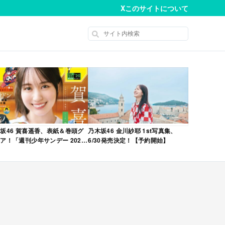
X
このサイトについて
坂46 賀喜遥香、表紙＆巻頭グ
乃木坂46 金川紗耶 1st写真集、
ア！「週刊少年サンデー 2026
6/30発売決定！【予約開始】
No.22・23 合併号」本日4/28発
！