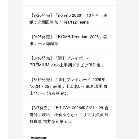
【8/20発売】「non-no 2026年 10月号」表
紙：久間田琳加 / Hearts2Hearts
【9/26発売】「BOMB Premium 2026」表
紙：一ノ瀬瑠菜
【8/10発売】「週刊プレイボーイ
PREMIUM 2026上半期グラビア傑作選」
【8/10発売】「週刊プレイボーイ 2026年
No.34・35」表紙：山田あい / 麻倉瑞季 青
山ひかる 溝端葵 etc.
【8/7発売】「FRIDAY 2026年 8/21・28 合
併号」表紙：小倉ゆうか / エリマリ姉妹 髙
野真央 福井梨莉華 etc.
新着記事