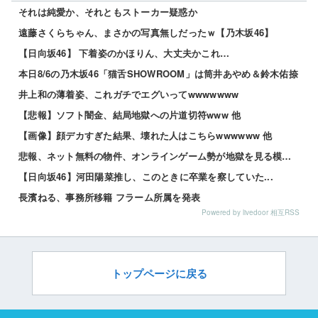
それは純愛か、それともストーカー疑惑か
遠藤さくらちゃん、まさかの写真無しだったｗ【乃木坂46】
【日向坂46】 下着姿のかほりん、大丈夫かこれ…
本日8/6の乃木坂46「猫舌SHOWROOM」は筒井あやめ＆鈴木佑捺
井上和の薄着姿、これガチでエグいってwwwwwww
【悲報】ソフト闇金、結局地獄への片道切符www 他
【画像】顔デカすぎた結果、壊れた人はこちらwwwwww 他
悲報、ネット無料の物件、オンラインゲーム勢が地獄を見る模様wwwwww 他
【日向坂46】河田陽菜推し、このときに卒業を察していた...
長濱ねる、事務所移籍 フラーム所属を発表
Powered by livedoor 相互RSS
トップページに戻る