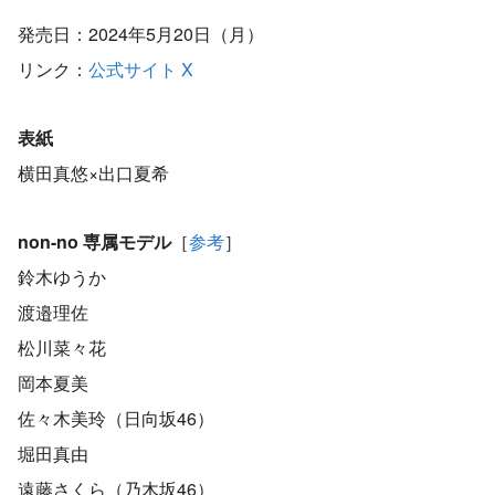
発売日：2024年5月20日（月）
リンク：
公式サイト
X
表紙
横田真悠×出口夏希
non-no
専属モデル
［
参考
］
鈴木ゆうか
渡邉理佐
松川菜々花
岡本夏美
佐々木美玲（日向坂46）
堀田真由
遠藤さくら（乃木坂46）