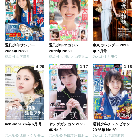
週刊少年サンデー
週刊少年マガジン
東京カレンダー 2026
2026年 No.21
2026年 No.21
年 6月号
櫻坂46 山下瞳月
櫻坂46 大園玲 村山美羽 稲熊ひな
乃木坂46 川﨑桜
4.20
4.17
4.16
non-no 2026年 6月号
ヤングガンガン 2026
週刊少年チャンピオン
年 No.9
2026年 No.20
乃木坂46 遠藤さくら 井上和 / 日向坂46 小坂菜緒
乃木坂46 池田瑛紗 田村真佑
乃木坂46 増田三莉音