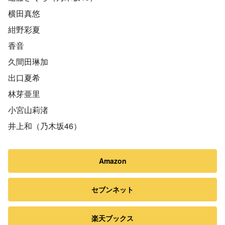
横田真悠
紺野彩夏
香音
久間田琳加
出口夏希
林芽亜里
小宮山莉渚
井上和（乃木坂46）
Amazon
セブンネット
楽天ブックス