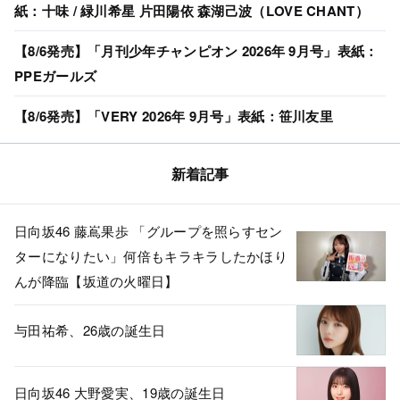
紙：十味 / 緑川希星 片田陽依 森湖己波（LOVE CHANT）
【8/6発売】「月刊少年チャンピオン 2026年 9月号」表紙：
PPEガールズ
【8/6発売】「VERY 2026年 9月号」表紙：笹川友里
新着記事
日向坂46 藤嶌果歩 「グループを照らすセン
ターになりたい」何倍もキラキラしたかほり
んが降臨【坂道の火曜日】
与田祐希、26歳の誕生日
日向坂46 大野愛実、19歳の誕生日