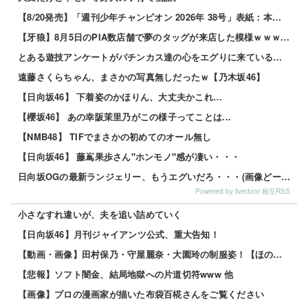
【8/20発売】「週刊少年チャンピオン 2026年 38号」表紙：本郷柚巴
【牙狼】8月5日のPIA数店舗で夢のタッグが来店した模様ｗｗｗｗｗ
とある遊技アンケートがパチンカス達の心をエグりに来ていると話題ｗｗｗｗｗ
遠藤さくらちゃん、まさかの写真無しだったｗ【乃木坂46】
【日向坂46】 下着姿のかほりん、大丈夫かこれ…
【櫻坂46】 あの幸阪茉里乃がこの様子ってことは...
【NMB48】 TIFでまさかの初めてのオール無し
【日向坂46】 藤嶌果歩さん"ホンモノ"感が凄い・・・
日向坂OGの最新ランジェリー、もうエグいだろ・・・(画像どーん)
Powered by livedoor 相互RSS
小さなすれ違いが、夫を追い詰めていく
【日向坂46】月刊ジャイアンツ公式、重大告知！
【動画・画像】田村保乃・守屋麗奈・大園玲の制服姿！【ほのす・れなぁ・ぞの】【櫻坂46】 他
【悲報】ソフト闇金、結局地獄への片道切符www 他
【画像】プロの漫画家が描いた布袋百椛さんをご覧ください