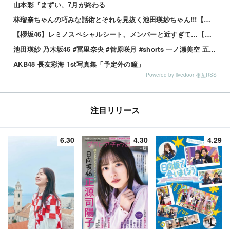
山本彩『まずい、7月が終わる
林瑠奈ちゃんの巧みな話術とそれを見抜く池田瑛紗ちゃん!!!【乃木坂46】
【櫻坂46】レミノスペシャルシート、メンバーと近すぎて…【全国ツアー2026】
池田瑛紗 乃木坂46 #冨里奈央 #菅原咲月 #shorts 一ノ瀬美空 五百城茉央 瀬戸口心月 奥の反応まとめ
AKB48 長友彩海 1st写真集「予定外の瞳」
Powered by livedoor 相互RSS
注目リリース
6.30
4.30
4.29