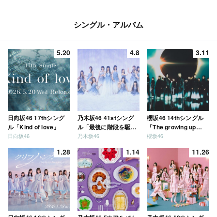
シングル・アルバム
5.20
4.8
3.11
日向坂46 17thシング
乃木坂46 41stシング
櫻坂46 14thシングル
ル「Kind of love」
ル「最後に階段を駆け
「The growing up
日向坂46
乃木坂46
櫻坂46
上がったのはいつ
train」
だ？」
1.28
1.14
11.26