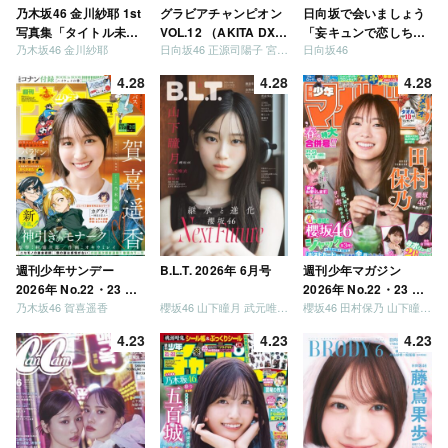
乃木坂46 金川紗耶 1st
グラビアチャンピオン
日向坂で会いましょう
写真集「タイトル未
VOL.12 （AKITA DXシ
「妄キュンで恋しちゃ
乃木坂46 金川紗耶
日向坂46 正源司陽子 宮地すみれ
日向坂46
定」
リーズ）
いましょう」「どっち
が強いか決めましょ
4.28
4.28
4.28
う」「ご褒美でロケし
ましょう」「フレンド
リーになりましょう」
「笑って卒業を祝いま
しょう」 [Blu-ray]
週刊少年サンデー
B.L.T. 2026年 6月号
週刊少年マガジン
2026年 No.22・23 合
2026年 No.22・23 合
乃木坂46 賀喜遥香
櫻坂46 山下瞳月 武元唯衣 / 乃木坂46 海邉朱莉
櫻坂46 田村保乃 山下瞳月 山川宇衣
併号
併号
4.23
4.23
4.23