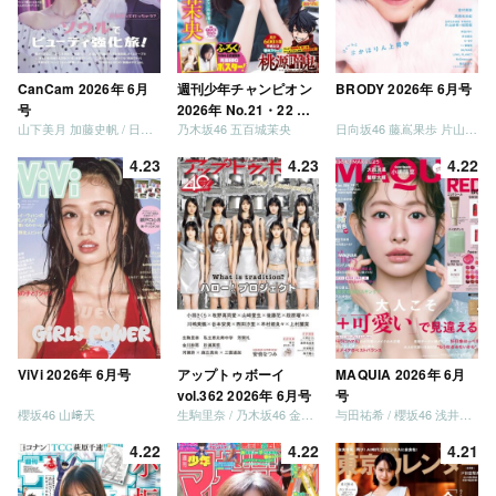
CanCam 2026年 6月
週刊少年チャンピオン
BRODY 2026年 6月号
号
2026年 No.21・22 合
山下美月 加藤史帆 / 日向坂46 大野愛実
乃木坂46 五百城茉央
日向坂46 藤嶌果歩 片山紗希 松尾桜 金村美玖 髙橋未来虹
併号
4.23
4.23
4.22
ViVi 2026年 6月号
アップトゥボーイ
MAQUIA 2026年 6月
vol.362 2026年 6月号
号
櫻坂46 山﨑天
生駒里奈 / 乃木坂46 金川紗耶 森平麗心
与田祐希 / 櫻坂46 浅井恋乃未
4.22
4.22
4.21