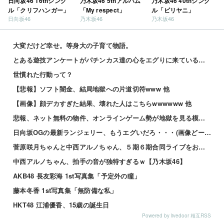
日向坂46 16thシング
乃木坂46 5thアルバム
乃木坂46 40thシング
ル「クリフハンガー」
「My respect」
ル「ビリヤニ」
日向坂46
乃木坂46
乃木坂46
大変だけど幸せ。等身大の子育て物語。
とある遊技アンケートがパチンカス達の心をエグりに来ていると話題ｗｗｗｗｗ
世慣れた行動って？
【悲報】ソフト闇金、結局地獄への片道切符www 他
【画像】顔デカすぎた結果、壊れた人はこちらwwwwww 他
悲報、ネット無料の物件、オンラインゲーム勢が地獄を見る模様wwwwww 他
日向坂OGの最新ランジェリー、もうエグいだろ・・・(画像どーん)
菅原咲月ちゃんと中西アルノちゃん、５期６期合同ライブをおねだり！！！【乃木坂46】
中西アルノちゃん、拍手の音が独特すぎるｗ【乃木坂46】
AKB48 長友彩海 1st写真集「予定外の瞳」
藤本冬香 1st写真集「無防備な私」
HKT48 江浦優香、15歳の誕生日
Powered by livedoor 相互RSS