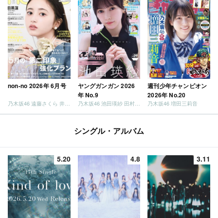
non-no 2026年 6月号
ヤングガンガン 2026
週刊少年チャンピオン
年 No.9
2026年 No.20
乃木坂46 遠藤さくら 井上和 / 日向坂46 小坂菜緒
乃木坂46 池田瑛紗 田村真佑
乃木坂46 増田三莉音
シングル・アルバム
5.20
4.8
3.11