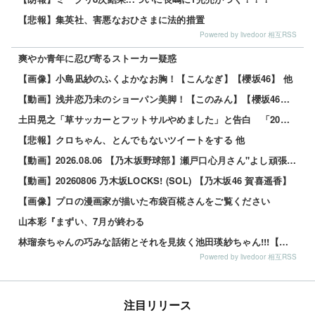
【悲報】集英社、害悪なおひさまに法的措置
Powered by livedoor 相互RSS
爽やか青年に忍び寄るストーカー疑惑
【画像】小島凪紗のふくよかなお胸！【こんなぎ】【櫻坂46】 他
【動画】浅井恋乃未のショーパン美脚！【このみん】【櫻坂46】 他
土田晃之「草サッカーとフットサルやめました」と告白 「20代の若手が来るんです。つまんなくて」 他
【悲報】クロちゃん、とんでもないツイートをする 他
【動画】2026.08.06 【乃木坂野球部】瀬戸口心月さん"よし頑張るぞの気持ち"の始球式【コラボ第5弾】
【動画】20260806 乃木坂LOCKS! (SOL) 【乃木坂46 賀喜遥香】
【画像】プロの漫画家が描いた布袋百椛さんをご覧ください
山本彩『まずい、7月が終わる
林瑠奈ちゃんの巧みな話術とそれを見抜く池田瑛紗ちゃん!!!【乃木坂46】
Powered by livedoor 相互RSS
注目リリース