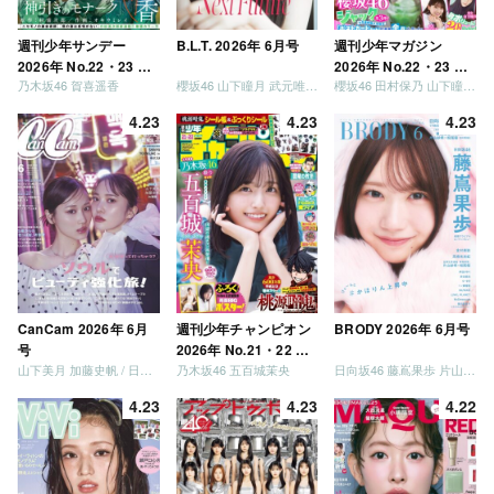
週刊少年サンデー
B.L.T. 2026年 6月号
週刊少年マガジン
2026年 No.22・23 合
2026年 No.22・23 合
乃木坂46 賀喜遥香
櫻坂46 山下瞳月 武元唯衣 / 乃木坂46 海邉朱莉
櫻坂46 田村保乃 山下瞳月 山川宇衣
併号
併号
4.23
4.23
4.23
CanCam 2026年 6月
週刊少年チャンピオン
BRODY 2026年 6月号
号
2026年 No.21・22 合
山下美月 加藤史帆 / 日向坂46 大野愛実
乃木坂46 五百城茉央
日向坂46 藤嶌果歩 片山紗希 松尾桜 金村美玖 髙橋未来虹
併号
4.23
4.23
4.22