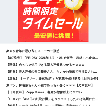
爽やか青年に忍び寄るストーカー疑惑
【8/7発売】「FRIDAY 2026年 8/21・28 合併号」表紙：小倉ゆうか / エリマリ姉妹 髙野真央 福井梨莉華 etc.
【画像】めっちゃ信用できる新人声優見つかるｗｗｗｗ
【朗報】美人声優の井口裕香さん、ちいかわ映画で再注目されるｗｗｗｗ
【速報】 オードリー、藤嶌果歩1st写真集を受け取る【日向坂46】
東パソ、林瑠奈ちゃん不在でめっちゃ巻くｗｗｗ【乃木坂46】
【日向坂46】 Zepp Osaka、客席が想像以上にヤバい…
「CDTVに『365日の紙飛行機』をリクエストしたのは九州に住む中学生」←この事実って結構デカいよな【AKB48】
【朗報】ミーグリ8次結果...ついに長嶋に1完売がつく！！！