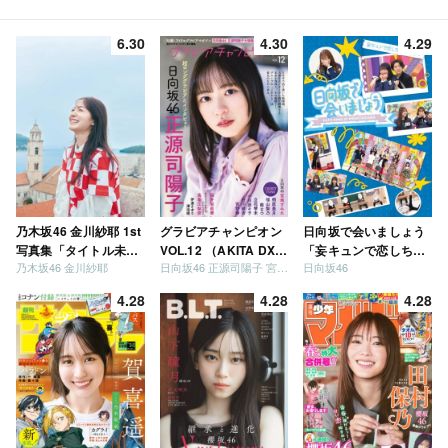
6.30
4.30
4.29
乃木坂46 金川紗耶 1st
グラビアチャンピオン
日向坂で会いましょう
写真集「タイトル未
VOL.12 （AKITA DXシ
「妄キュンで恋しちゃ
乃木坂46 金川紗耶
日向坂46 正源司陽子 宮地すみれ
日向坂46
定」
リーズ）
いましょう」「どっち
が強いか決めましょ
4.28
4.28
4.28
う」「ご褒美でロケし
ましょう」「フレンド
リーになりましょう」
「笑って卒業を祝いま
しょう」 [Blu-ray]