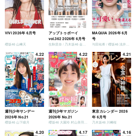
ViVi 2026年 6月号
アップトゥボーイ
MAQUIA 2026年 6月
vol.362 2026年 6月号
号
櫻坂46 山﨑天
生駒里奈 / 乃木坂46 金川紗耶 森平麗心
与田祐希 / 櫻坂46 浅井恋乃未
4.22
4.22
4.21
週刊少年サンデー
週刊少年マガジン
東京カレンダー 2026
2026年 No.21
2026年 No.21
年 6月号
櫻坂46 山下瞳月
櫻坂46 大園玲 村山美羽 稲熊ひな
乃木坂46 川﨑桜
4.20
4.17
4.16