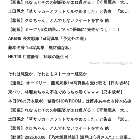
【画像】れなぁとぞのの制服姿がエロ過ぎる！【守屋麗奈・大園玲】【櫻坂46】 他
土田晃之「草サッカーとフットサルやめました」と告白 「20代の若手が来るんです。つまんなくて」 他
【悲報】クロちゃん、とんでもないツイートをする 他
【朗報】ミーグリ8次結果...ついに長嶋に1完売がつく！！！
AKB48 長友彩海 1st写真集「予定外の瞳」
藤本冬香 1st写真集「無防備な私」
HKT48 江浦優香、15歳の誕生日
Powered by livedoor 相互RSS
それは純愛か、それともストーカー疑惑か
【速報】 オードリー、藤嶌果歩1st写真集を受け取る【日向坂46】
東パソ、林瑠奈ちゃん不在でめっちゃ巻くｗｗｗ【乃木坂46】
本日8/6の乃木坂46「猫舌SHOWROOM」は筒井あやめ＆鈴木佑捺
【画像】れなぁとぞのの制服姿がエロ過ぎる！【守屋麗奈・大園玲】【櫻坂46】 他
土田晃之「草サッカーとフットサルやめました」と告白 「20代の若手が来るんです。つまんなくて」 他
【悲報】クロちゃん、とんでもないツイートをする 他
【動画】2026.08.06 【乃木坂野球部】瀬戸口心月さん"よし頑張るぞの気持ち"の始球式【コラ...