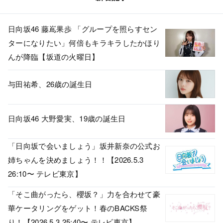
日向坂46 藤嶌果歩 「グループを照らすセン
ターになりたい」何倍もキラキラしたかほり
んが降臨【坂道の火曜日】
与田祐希、26歳の誕生日
日向坂46 大野愛実、19歳の誕生日
「日向坂で会いましょう」坂井新奈の公式お
姉ちゃんを決めましょう！！【2026.5.3
26:10〜 テレビ東京】
「そこ曲がったら、櫻坂？」力を合わせて豪
華ケータリングをゲット！春のBACKS祭
り！【2026.5.3 25:40〜 テレビ東京】