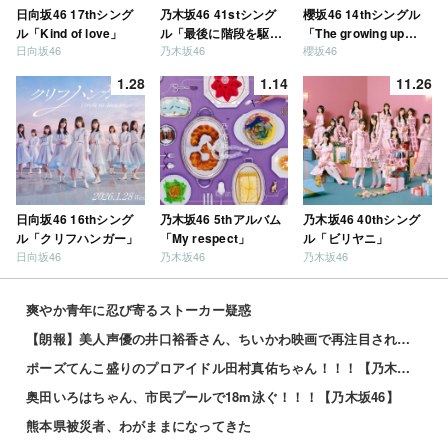
日向坂46 17thシング
乃木坂46 41stシング
櫻坂46 14thシングル
ル「Kind of love」
ル「最後に階段を駆け
「The growing up
日向坂46
乃木坂46
櫻坂46
上がったのはいつ
train」
だ？」
1.28
1.14
11.26
日向坂46 16thシング
乃木坂46 5thアルバム
乃木坂46 40thシング
ル「クリフハンガー」
「My respect」
ル「ビリヤニ」
日向坂46
乃木坂46
乃木坂46
爽やか青年に忍び寄るストーカー疑惑
【朗報】美人声優の井口裕香さん、ちいかわ映画で再注目されるｗｗｗｗ
ポーズてんこ盛りのプロアイドル田村真佑ちゃん！！！【乃木坂46】
奥田いろはちゃん、市民プールで18m泳ぐ！！！【乃木坂46】
熊本県被災者、わがままになってきた