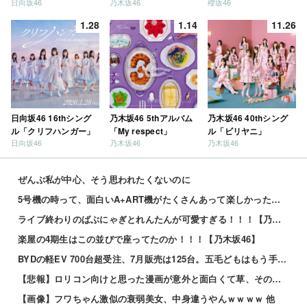
日向坂46
乃木坂46
櫻坂46
上がったのはいつ
train」
だ？」
1.28
1.14
11.26
日向坂46 16thシング
乃木坂46 5thアルバム
乃木坂46 40thシング
ル「クリフハンガー」
「My respect」
ル「ビリヤニ」
日向坂46
乃木坂46
乃木坂46
ぜんぶ私が中心、そう思われたくないのに
5号機の時って、面白いA+ART機がたくさんあって楽しかったよなｗｗｗ
ライブ終わりのばぶにゃぎとれんたんが可愛すぎる！！！【乃木坂46】
楽屋の4期生はこの並びで座ってたのか！！！【乃木坂46】
BYDの軽EV 700台超受注、7月販売は125台。五毛どもはもう手に入れた？
【悲報】ロリコン向けと思った漫画が意外と面白くて草、その理由がこれｗｗｗｗ 他
【画像】フワちゃん激似の衰弱美女、中身違うやんｗｗｗｗ 他