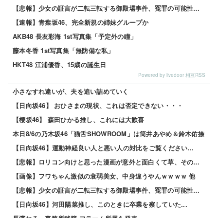
【悲報】少女の証言が二転三転する御殿場事件、冤罪の可能性で少年たち涙目・・・その理由とはｗｗｗｗ 他
【速報】青葉坂46、完全新規の姉妹グループか
AKB48 長友彩海 1st写真集「予定外の瞳」
藤本冬香 1st写真集「無防備な私」
HKT48 江浦優香、15歳の誕生日
Powered by livedoor 相互RSS
小さなすれ違いが、夫を追い詰めていく
【日向坂46】 おひさまの現状、これは否定できない・・・
【櫻坂46】 森田ひかる推し、これには大歓喜
本日8/6の乃木坂46「猫舌SHOWROOM」は筒井あやめ＆鈴木佑捺
【日向坂46】運動神経良い人と悪い人の対比をご覧ください…
【悲報】ロリコン向けと思った漫画が意外と面白くて草、その理由がこれｗｗｗｗ 他
【画像】フワちゃん激似の衰弱美女、中身違うやんｗｗｗｗ 他
【悲報】少女の証言が二転三転する御殿場事件、冤罪の可能性で少年たち涙目・・・その理由とはｗｗｗｗ 他
【日向坂46】河田陽菜推し、このときに卒業を察していた...