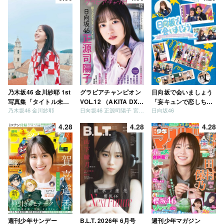
乃木坂46 金川紗耶 1st
グラビアチャンピオン
日向坂で会いましょう
写真集「タイトル未
VOL.12 （AKITA DXシ
「妄キュンで恋しちゃ
乃木坂46 金川紗耶
日向坂46 正源司陽子 宮地すみれ
日向坂46
定」
リーズ）
いましょう」「どっち
が強いか決めましょ
4.28
4.28
4.28
う」「ご褒美でロケし
ましょう」「フレンド
リーになりましょう」
「笑って卒業を祝いま
しょう」 [Blu-ray]
週刊少年サンデー
B.L.T. 2026年 6月号
週刊少年マガジン