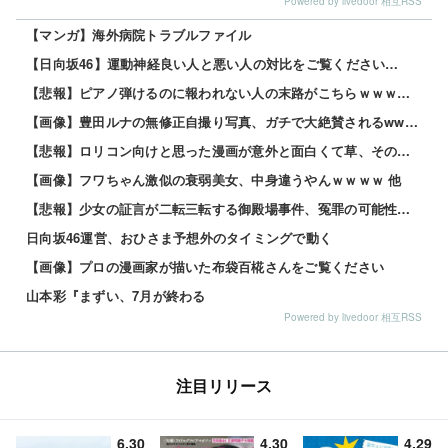
Powered by livedoor 相互RSS
【マンガ】海外病院トラブルファイル
【日向坂46】運動神経良い人と悪い人の対比をご覧ください…
【悲報】ピアノ弾けるのに報われない人の末路がこちらｗｗｗｗｗ 他
【画像】豊田ルナの無修正自撮り写真、ガチで大絶賛されるwww 他
【悲報】ロリコン向けと思った漫画が意外と面白くて草、その理由がこれｗｗｗｗ 他
【画像】フワちゃん激似の衰弱美女、中身違うやんｗｗｗｗ 他
【悲報】少女の証言が二転三転する御殿場事件、冤罪の可能性で少年たち涙目・・・その理由とはｗｗｗｗ 他
日向坂46運営、おひさま予想外のタイミングで動く
【画像】プロの漫画家が描いた布袋百椛さんをご覧ください
山本彩『まずい、7月が終わる
Powered by livedoor 相互RSS
注目リリース
6.30
4.30
4.29