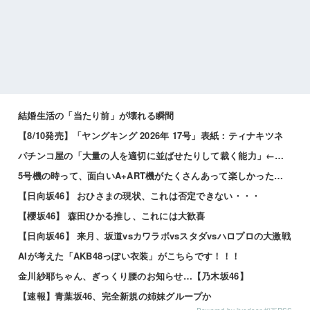
結婚生活の「当たり前」が壊れる瞬間
【8/10発売】「ヤングキング 2026年 17号」表紙：ティナキツネ
パチンコ屋の「大量の人を適切に並ばせたりして裁く能力」←これガチで凄いよなｗｗｗ
5号機の時って、面白いA+ART機がたくさんあって楽しかったよなｗｗｗ
【日向坂46】 おひさまの現状、これは否定できない・・・
【櫻坂46】 森田ひかる推し、これには大歓喜
【日向坂46】 来月、坂道vsカワラボvsスタダvsハロプロの大激戦
AIが考えた「AKB48っぽい衣装」がこちらです！！！
金川紗耶ちゃん、ぎっくり腰のお知らせ…【乃木坂46】
【速報】青葉坂46、完全新規の姉妹グループか