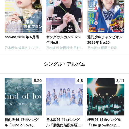
non-no 2026年 6月号
ヤングガンガン 2026
週刊少年チャンピオン
年 No.9
2026年 No.20
乃木坂46 遠藤さくら 井上和 / 日向坂46 小坂菜緒
乃木坂46 池田瑛紗 田村真佑
乃木坂46 増田三莉音
シングル・アルバム
5.20
4.8
3.11
日向坂46 17thシング
乃木坂46 41stシング
櫻坂46 14thシングル
ル「Kind of love」
ル「最後に階段を駆け
「The growing up