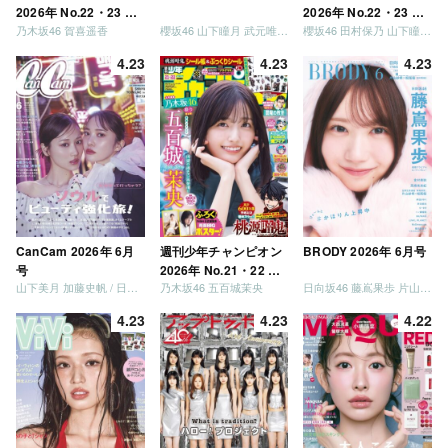
2026年 No.22・23 合
2026年 No.22・23 合
乃木坂46 賀喜遥香
櫻坂46 山下瞳月 武元唯衣 / 乃木坂46 海邉朱莉
櫻坂46 田村保乃 山下瞳月 山川宇衣
併号
併号
4.23
4.23
4.23
CanCam 2026年 6月
週刊少年チャンピオン
BRODY 2026年 6月号
号
2026年 No.21・22 合
山下美月 加藤史帆 / 日向坂46 大野愛実
乃木坂46 五百城茉央
日向坂46 藤嶌果歩 片山紗希 松尾桜 金村美玖 髙橋未来虹
併号
4.23
4.23
4.22