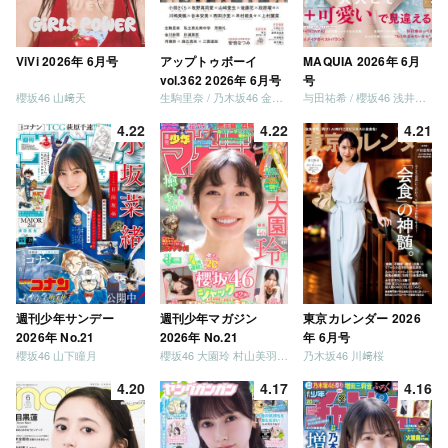
ViVi 2026年 6月号
アップトゥボーイ
MAQUIA 2026年 6月
vol.362 2026年 6月号
号
櫻坂46 山﨑天
生駒里奈 / 乃木坂46 金川紗耶 森平麗心
与田祐希 / 櫻坂46 浅井恋乃未
4.22
4.22
4.21
週刊少年サンデー
週刊少年マガジン
東京カレンダー 2026
2026年 No.21
2026年 No.21
年 6月号
櫻坂46 山下瞳月
櫻坂46 大園玲 村山美羽 稲熊ひな
乃木坂46 川﨑桜
4.20
4.17
4.16