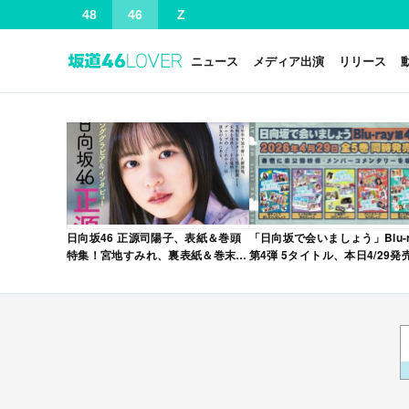
48
46
Z
ニュース
メディア出演
リリース
日向坂46 正源司陽子、表紙＆巻頭
「日向坂で会いましょう」Blu-r
特集！宮地すみれ、裏表紙＆巻末特
第4弾 5タイトル、本日4/29発
集！「グラビアチャンピオン
VOL.12」本日4/30発売！