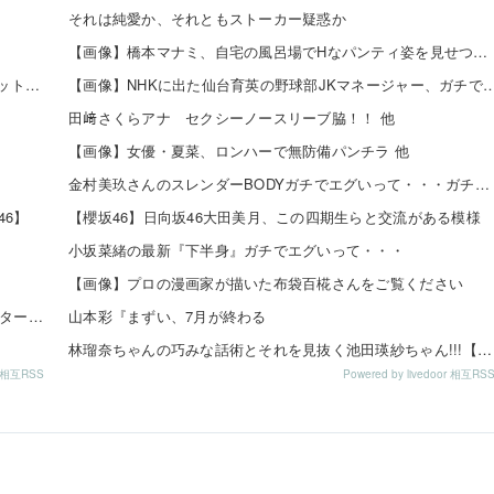
それは純愛か、それともストーカー疑惑か
【画像】橋本マナミ、自宅の風呂場でHなパンティ姿を見せつける 他
【令和最新版】 早見沙織(35)x東山奈央(34)、同級生2ショット写真がこちらｗｗｗｗ
【画像】NHKに出た仙台育英の野球部JKマネージャー、ガ
田﨑さくらアナ セクシーノースリーブ脇！！ 他
【画像】女優・夏菜、ロンハーで無防備パンチラ 他
金村美玖さんのスレンダーBODYガチでエグいって・・・ガチでエグいって・・・ 他
6】
【櫻坂46】日向坂46大田美月、この四期生らと交流がある模様
小坂菜緒の最新『下半身』ガチでエグいって・・・
【画像】プロの漫画家が描いた布袋百椛さんをご覧ください
青葉坂46、各新人の寄せ集めになりそう。つまり大野センターだな
山本彩『まずい、7月が終わる
林瑠奈ちゃんの巧みな話術とそれを見抜く池田瑛紗ちゃん!!!【乃木坂46】
or 相互RSS
Powered by livedoor 相互RS