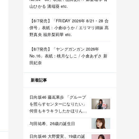
山ひかる 溝端葵 etc.
【8/7発売】「FRIDAY 2026年 8/21・28 合
併号」表紙：小倉ゆうか / エリマリ姉妹 髙
野真央 福井梨莉華 etc.
【8/7発売】「ヤングガンガン 2026年
No.16」表紙：桃月なしこ / 小倉あずさ 新
田妃奈
新着記事
日向坂46 藤嶌果歩 「グループ
を照らすセンターになりたい」
何倍もキラキラしたかほりんが
降臨【坂道の火曜日】
与田祐希、26歳の誕生日
日向坂46 大野愛実、19歳の誕