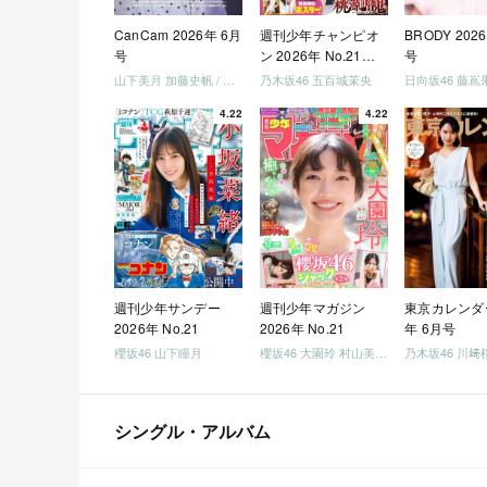
CanCam 2026年 6月
週刊少年チャンピオ
BRODY 202
号
ン 2026年 No.21・
号
22 合併号
山下美月 加藤史帆 / 日向坂46 大野愛実
乃木坂46 五百城茉央
4.22
4.22
週刊少年サンデー
週刊少年マガジン
東京カレンダー
2026年 No.21
2026年 No.21
年 6月号
櫻坂46 山下瞳月
櫻坂46 大園玲 村山美羽 稲熊ひな
乃木坂46 川﨑
シングル・アルバム