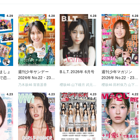
4.29
4.28
4.28
4.28
ましょ
週刊少年サンデー
B.L.T. 2026年 6月号
週刊少年マガジン
で恋し
2026年 No.22・23
2026年 No.22・23
う」
合併号
合併号
乃木坂46 賀喜遥香
櫻坂46 山下瞳月 武元唯衣 / 乃木坂46 海邉朱莉
櫻坂46 田村保乃 山下瞳月 山川宇衣
いか決
4.23
4.23
4.23
4.22
「ご褒
しょ
ドリー
う」
を祝い
-ray]