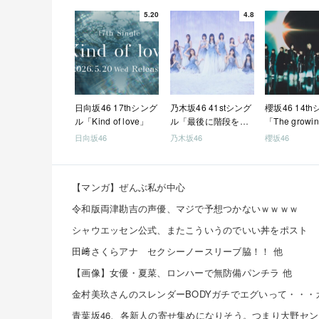
5.20
4.8
日向坂46 17thシング
乃木坂46 41stシング
櫻坂46 14t
ル「Kind of love」
ル「最後に階段を駆
「The growin
け上がったのはいつ
train」
日向坂46
乃木坂46
櫻坂46
だ？」
【マンガ】ぜんぶ私が中心
令和版両津勘吉の声優、マジで予想つかないｗｗｗｗ
シャウエッセン公式、またこういうのでいい丼をポスト
田﨑さくらアナ セクシーノースリーブ脇！！ 他
【画像】女優・夏菜、ロンハーで無防備パンチラ 他