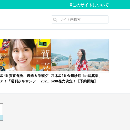
X
このサイトについて
坂46 賀喜遥香、表紙＆巻頭グ
乃木坂46 金川紗耶 1st写真集、
ア！「週刊少年サンデー 2026
6/30発売決定！【予約開始】
No.22・23 合併号」本日4/28発
！