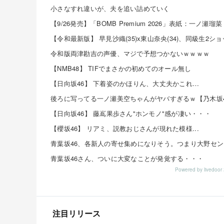
小さなすれ違いが、夫を追い詰めていく
【9/26発売】「BOMB Premium 2026」表紙：一ノ瀬瑠菜
令和版両津勘吉の声優、マジで予想つかないｗｗｗｗ
【NMB48】 TIFでまさかの初めてのオール無し
【日向坂46】 下着姿のかほりん、大丈夫かこれ…
後ろに写ってる一ノ瀬美空ちゃんがヤバすぎるｗ【乃木坂4
【日向坂46】 藤嶌果歩さん"ホンモノ"感が凄い・・・
【櫻坂46】 リアミ、説教おじさんが現れた模様...
青葉坂46さん、ついに大変なことが発覚する・・・
Powered by livedo
注目リリース