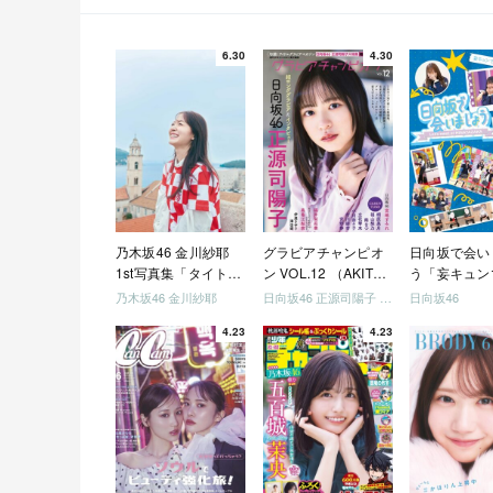
6.30
4.30
乃木坂46 金川紗耶
グラビアチャンピオ
日向坂で会い
1st写真集「タイトル
ン VOL.12 （AKITA
う「妄キュン
未定」
DXシリーズ）
ちゃいましょ
乃木坂46 金川紗耶
日向坂46 正源司陽子 宮地すみれ
日向坂46
「どっちが強
4.23
4.23
めましょう」
美でロケしま
う」「フレン
になりましょ
「笑って卒業
ましょう」 [Blu