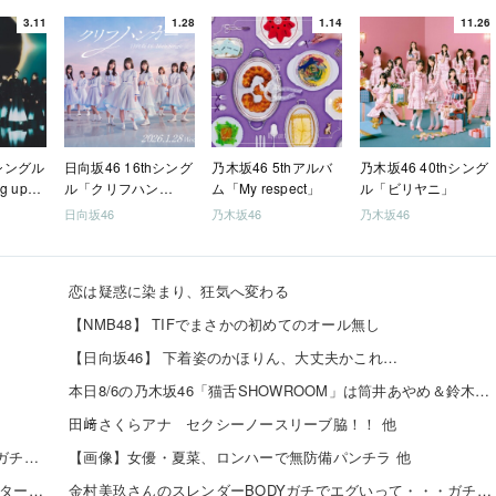
3.11
1.28
1.14
11.26
hシングル
日向坂46 16thシング
乃木坂46 5thアルバ
乃木坂46 40thシング
g up
ル「クリフハン
ム「My respect」
ル「ビリヤニ」
ガー」
日向坂46
乃木坂46
乃木坂46
恋は疑惑に染まり、狂気へ変わる
【NMB48】 TIFでまさかの初めてのオール無し
【日向坂46】 下着姿のかほりん、大丈夫かこれ…
本日8/6の乃木坂46「猫舌SHOWROOM」は筒井あやめ＆鈴木佑捺
田﨑さくらアナ セクシーノースリーブ脇！！ 他
金村美玖さんのスレンダーBODYガチでエグいって・・・ガチでエグいって・・・ 他
【画像】女優・夏菜、ロンハーで無防備パンチラ 他
青葉坂46、各新人の寄せ集めになりそう。つまり大野センターだな
金村美玖さんのスレンダーBODYガチでエグいって・・・ガチでエグいって・・・ 他