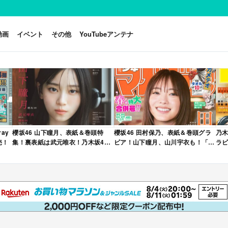
動画
イベント
その他
YouTubeアンテナ
ay
櫻坂46 山下瞳月、表紙＆巻頭特
櫻坂46 田村保乃、表紙＆巻頭グラ
乃木
売！
集！裏表紙は武元唯衣！乃木坂46
ビア！山下瞳月、山川宇衣も！「週
ラビ
海邉朱莉も登場！「B.L.T. 2026年
刊少年マガジン 2026年 No.22・23
年 
6月号」本日4/28発売！
合併号」本日4/28発売！
売