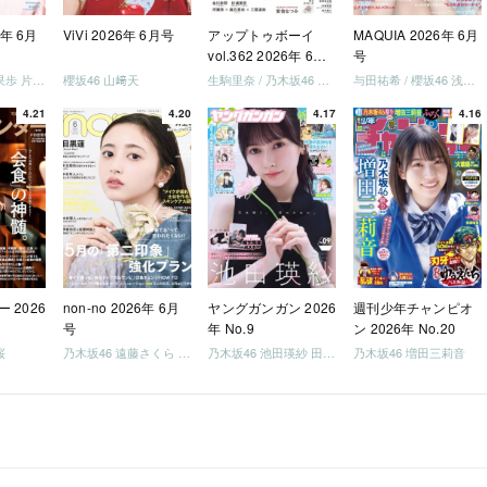
6年 6月
ViVi 2026年 6月号
アップトゥボーイ
MAQUIA 2026年 6月
vol.362 2026年 6月
号
号
日向坂46 藤嶌果歩 片山紗希 松尾桜 金村美玖 髙橋未来虹
櫻坂46 山﨑天
生駒里奈 / 乃木坂46 金川紗耶 森平麗心
与田祐希 / 櫻坂46 浅井恋乃未
4.21
4.20
4.17
4.16
 2026
non-no 2026年 6月
ヤングガンガン 2026
週刊少年チャンピオ
号
年 No.9
ン 2026年 No.20
桜
乃木坂46 遠藤さくら 井上和 / 日向坂46 小坂菜緒
乃木坂46 池田瑛紗 田村真佑
乃木坂46 増田三莉音