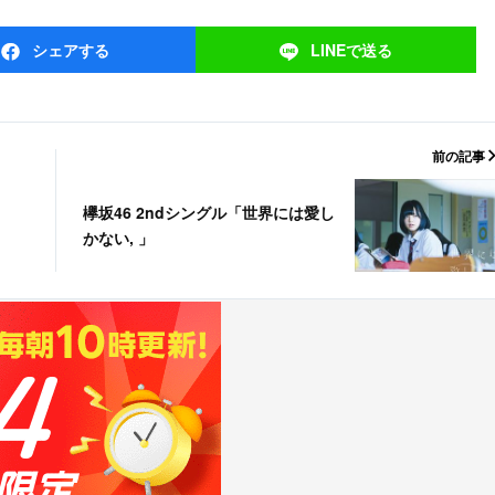
シェア
する
LINEで
送る
前の記事
欅坂46 2ndシングル「世界には愛し
かない, 」