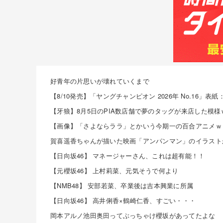
好青年の片思いが壊れていくまで
【日向坂46】 マネージャーさん、これは超有能！！
【元櫻坂46】 上村莉菜、元気そうで何より
【NMB48】 安部若菜、卒業後は吉本興業に所属
【日向坂46】 高井俐香×鶴崎仁香、すごい・・・
岡本アルノ池田奥田ってぶっちゃけ櫻坂があってたよな