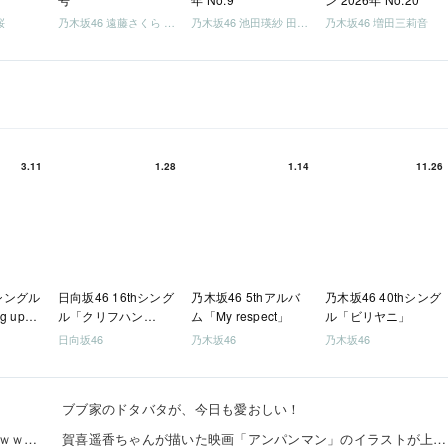
桜
乃木坂46 遠藤さくら 井上和 / 日向坂46 小坂菜緒
乃木坂46 池田瑛紗 田村真佑
乃木坂46 増田三莉音
3.11
1.28
1.14
11.26
hシングル
日向坂46 16thシング
乃木坂46 5thアルバ
乃木坂46 40thシング
g up
ル「クリフハン
ム「My respect」
ル「ビリヤニ」
ガー」
日向坂46
乃木坂46
乃木坂46
ブブ家のドタバタが、今日も愛おしい！
【画像】「さよならララ」とかいう今期一の百合アニメｗｗｗｗｗ
賀喜遥香ちゃんが描いた映画「アンパンマン」のイラストが上手すぎる！！！【乃木坂46】