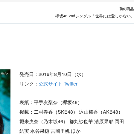
前の商品
欅坂46 2ndシングル「世界には愛しかない,
発売日：2016年8月10日（水）
リンク：
公式サイト
Twitter
表紙：平手友梨奈（欅坂46）
掲載：二村春香（SKE48） 込山榛香（AKB48）
堀未央奈（乃木坂46） 都丸紗也華 清原果耶 岡田
結実 水谷果穂 吉岡里帆 ほか