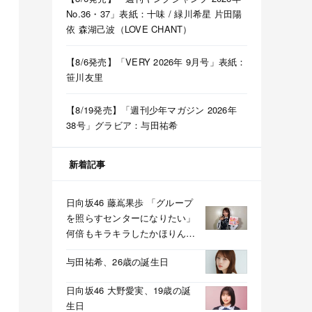
No.36・37」表紙：十味 / 緑川希星 片田陽
依 森湖己波（LOVE CHANT）
【8/6発売】「VERY 2026年 9月号」表紙：
笹川友里
【8/19発売】「週刊少年マガジン 2026年
38号」グラビア：与田祐希
新着記事
日向坂46 藤嶌果歩 「グループ
を照らすセンターになりたい」
何倍もキラキラしたかほりんが
降臨【坂道の火曜日】
与田祐希、26歳の誕生日
日向坂46 大野愛実、19歳の誕
生日