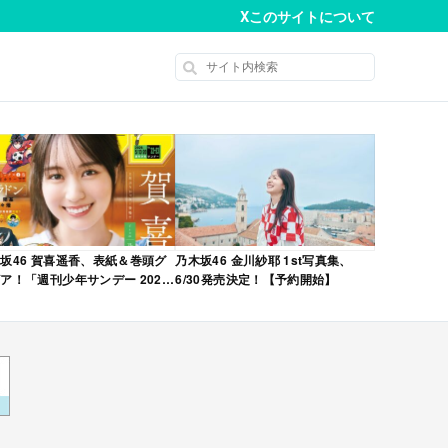
X
このサイトについて
坂46 賀喜遥香、表紙＆巻頭グ
乃木坂46 金川紗耶 1st写真集、
ア！「週刊少年サンデー 2026
6/30発売決定！【予約開始】
No.22・23 合併号」本日4/28発
！