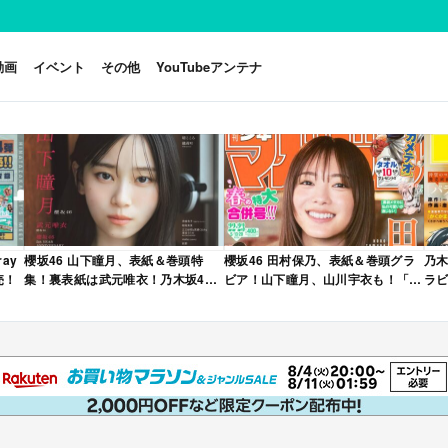
動画
イベント
その他
YouTubeアンテナ
ay
櫻坂46 山下瞳月、表紙＆巻頭特
櫻坂46 田村保乃、表紙＆巻頭グラ
乃木
売！
集！裏表紙は武元唯衣！乃木坂46
ビア！山下瞳月、山川宇衣も！「週
ラビ
海邉朱莉も登場！「B.L.T. 2026年
刊少年マガジン 2026年 No.22・23
年 
6月号」本日4/28発売！
合併号」本日4/28発売！
売