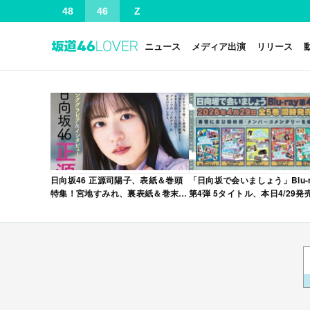
48
46
Z
ニュース
メディア出演
リリース
日向坂46 正源司陽子、表紙＆巻頭
「日向坂で会いましょう」Blu-r
特集！宮地すみれ、裏表紙＆巻末特
第4弾 5タイトル、本日4/29発
集！「グラビアチャンピオン
VOL.12」本日4/30発売！