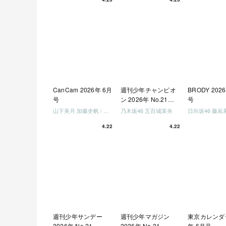
めましょう」
美でロケしま
う」「フレン
になりましょ
「笑って卒業
ましょう」 [Blu
CanCam 2026年 6月
週刊少年チャンピオ
BRODY 202
号
ン 2026年 No.21・
号
22 合併号
山下美月 加藤史帆 / 日向坂46 大野愛実
乃木坂46 五百城茉央
4.22
4.22
週刊少年サンデー
週刊少年マガジン
東京カレンダー
2026年 No.21
2026年 No.21
年 6月号