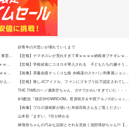
好青年の片思いが壊れていくまで
【8/10発売】「ヤングチャンピオン 2026年 No.16」表紙：東雲うみ / 斉藤優里 えなこ 高鶴桃羽 etc.
【悲報】ナマポスレが荒れすぎて草ｗｗｗｗ納税者ブチギレｗｗｗｗ 他
【牙狼】8月5日のPIA数店舗で夢のタッグが来店した模様ｗｗｗｗｗ
【悲報】学校給食にコオロギ導入される 子どもたちの嫌そうな顔がリアルすぎｗｗｗｗｗ 他
【画像】「さよならララ」とかいう今期一の百合アニメｗｗｗｗｗ
【画像】斉藤由貴そっくりな娘 水嶋凜のスケバン刑事風ショットが
賀喜遥香ちゃんが描いた映画「アンパンマン」のイラストが上手すぎる！！！【乃木坂46】
【悲報】推しJCアイドル、ファンにゴキブリ以下認定されてしまうｗ
THE TIMEの一ノ瀬美空ちゃん、ガチでかわいすぎていた・・・
8/5配信『猫舌SHOWROOM』菅原咲月＆中西アルノの2ショット2枚！！【乃木坂4
【画像】プロの漫画家が描いた布袋百椛さんをご覧ください
山本彩『まずい、7月が終わる
林瑠奈ちゃんの巧みな話術とそれを見抜く池田瑛紗ちゃん!!!【乃木坂46】