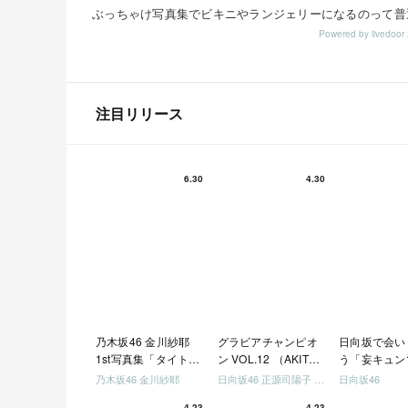
Powered by livedo
注目リリース
6.30
4.30
乃木坂46 金川紗耶
グラビアチャンピオ
日向坂で会い
1st写真集「タイトル
ン VOL.12 （AKITA
う「妄キュン
未定」
DXシリーズ）
ちゃいましょ
乃木坂46 金川紗耶
日向坂46 正源司陽子 宮地すみれ
日向坂46
「どっちが強
4.23
4.23