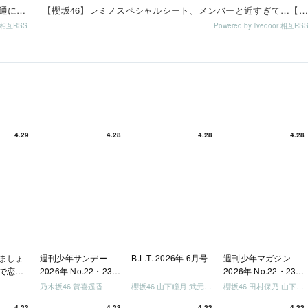
ぶっちゃけ写真集でビキニやランジェリーになるのって普通に『性』だよな
【櫻坂46】レミノスペシャルシート、メンバーと近すぎて…【全国ツアー2026】
or 相互RSS
Powered by livedoor 相互RS
4.29
4.28
4.28
4.28
ましょ
週刊少年サンデー
B.L.T. 2026年 6月号
週刊少年マガジン
で恋し
2026年 No.22・23
2026年 No.22・23
う」
合併号
合併号
乃木坂46 賀喜遥香
櫻坂46 山下瞳月 武元唯衣 / 乃木坂46 海邉朱莉
櫻坂46 田村保乃 山下瞳月 山川宇衣
いか決
4.23
4.23
4.23
4.22