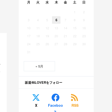
月
火
水
木
金
土
日
1
2
3
4
5
6
7
8
9
10
11
12
13
14
15
16
17
18
19
20
21
22
23
24
25
26
27
28
29
30
31
こちらｗｗｗ 他
« 5月
ｗｗｗ 他
坂道46LOVERをフォロー
6】
X
Faceboo
RSS
k