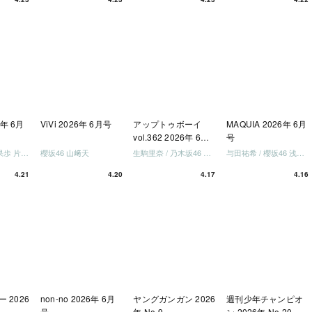
「ご褒
しょ
ドリー
う」
を祝い
-ray]
6年 6月
ViVi 2026年 6月号
アップトゥボーイ
MAQUIA 2026年 6月
vol.362 2026年 6月
号
号
日向坂46 藤嶌果歩 片山紗希 松尾桜 金村美玖 髙橋未来虹
櫻坂46 山﨑天
生駒里奈 / 乃木坂46 金川紗耶 森平麗心
与田祐希 / 櫻坂46 浅井恋乃未
4.21
4.20
4.17
4.16
 2026
non-no 2026年 6月
ヤングガンガン 2026
週刊少年チャンピオ
号
年 No.9
ン 2026年 No.20