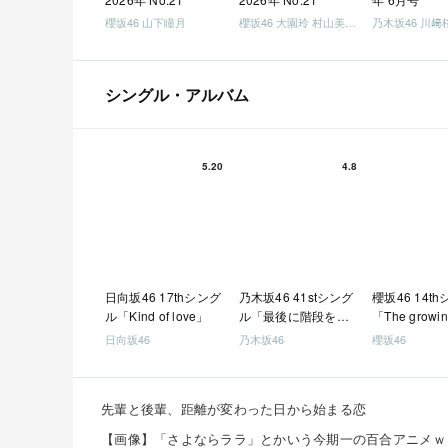
櫻坂46 山下瞳月
櫻坂46 大園玲 村山美羽 稲熊ひな
乃木坂46 川﨑
シングル・アルバム
5.20
4.8
日向坂46 17thシング
乃木坂46 41stシング
櫻坂46 14t
ル「Kind of love」
ル「最後に階段を駆
「The growin
け上がったのはいつ
train」
日向坂46
乃木坂46
櫻坂46
だ？」
先輩と後輩、距離が変わった日から始まる恋