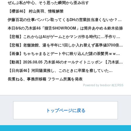
ぜんぶ私が中心、そう思った瞬間から歪み出す
【櫻坂46】 村山美羽、情報解禁
伊藤百花の仕事バンバン取ってくるDHの営業担当凄くないか？今年のボーナス凄いことになりそう！！【AK...
本日8/6の乃木坂46「猫舌SHOWROOM」は筒井あやめ＆鈴木佑捺
【悲報】これからはAIがゲームとかマンガ作る時代に…手作りはオワコン？ 他
【悲報】老舗旅館、湯を半年に1回しか入れ替えず基準値3700倍のレジオネラ菌増殖…その理由がこれｗｗ...
【画像】ちゃちゃまるとデート中に映り込んだ謎の茶髪男ｗｗｗｗｗ 他
【動画】2026.08.05 乃木坂46のオールナイトニッポン 【乃木坂46 井上和】
【日向坂46】河田陽菜推し、このときに卒業を察していた...
長濱ねる、事務所移籍 フラーム所属を発表
Powered by livedoor 相互RSS
トップページに戻る