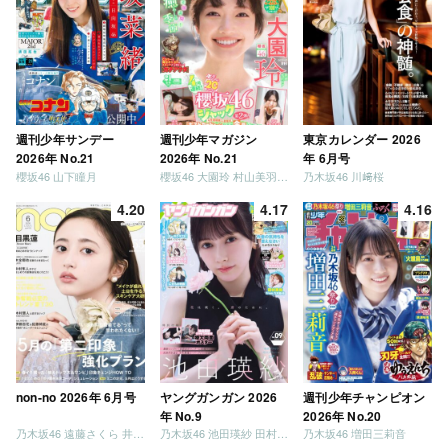
週刊少年サンデー
週刊少年マガジン
東京カレンダー 2026
2026年 No.21
2026年 No.21
年 6月号
櫻坂46 山下瞳月
櫻坂46 大園玲 村山美羽 稲熊ひな
乃木坂46 川﨑桜
4.20
4.17
4.16
non-no 2026年 6月号
ヤングガンガン 2026
週刊少年チャンピオン
年 No.9
2026年 No.20
乃木坂46 遠藤さくら 井上和 / 日向坂46 小坂菜緒
乃木坂46 池田瑛紗 田村真佑
乃木坂46 増田三莉音