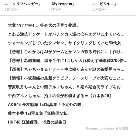
ル「クリフハンガー」
「My respect」
ル「ビリヤニ」
日向坂46
乃木坂46
乃木坂46
大変だけど幸せ。等身大の子育て物語。
とある遊技アンケートがパチンカス達の心をエグりに来ていると話題ｗｗｗｗｗ
ウォーキングしていたクマサン、サイクリングしていた50代女性に遭遇
【悲報】これからはAIがゲームとかマンガ作る時代に…手作りはオワコン？ 他
【悲報】老舗旅館、湯を半年に1回しか入れ替えず基準値3700倍のレジオネラ菌増殖…その理由がこれｗｗ...
【画像】ちゃちゃまるとデート中に映り込んだ謎の茶髪男ｗｗｗｗｗ 他
【朗報】小坂菜緒の最新グラビア、ノースリーブが大変なことになってるって...
菅原咲月ちゃんと中西アルノちゃん、５期６期合同ライブをおねだり！！！【乃木坂46】
中西アルノちゃん、拍手の音が独特すぎるｗ【乃木坂46】
AKB48 長友彩海 1st写真集「予定外の瞳」
藤本冬香 1st写真集「無防備な私」
HKT48 江浦優香、15歳の誕生日
Powered by livedoor 相互RSS