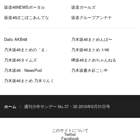
坂道46NEWSポータル
坂道ガールズ
坂道46ぽこぽこあんてな
坂道グループアンテナ
Daily AKB48
乃木坂46まとめんばー
乃木坂46まとめの「ま」
乃木坂46まとめ 1/46
乃木坂46タイムズ
欅坂46まとめちゃんねる
乃木坂46 - NewsPod
乃木坂書き起こし中
乃木坂46まとめ 乃木りんく
ホーム
週刊少年サンデー No.37・38 2016年8月31日号
このサイトについて
Twitter
Facebook