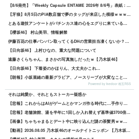
【8/6発売】「Weekly Capsule ENTAME 2026年 8/6号」表紙：松本日向 / 三田悠貴 南雲るい 月海つくね
【牙狼】8月5日のPIA数店舗で夢のタッグが来店した模様ｗｗｗｗｗ
とある遊技アンケートがパチンカス達の心をエグりに来ていると話題ｗｗｗｗｗ
【櫻坂46】 村山美羽、情報解禁
伊藤百花の仕事バンバン取ってくるDHの営業担当凄くないか？今年のボーナス凄いことになりそう！！【AKB48いともも】
【日向坂46】 上村ひなの、重大な問題について
遠藤さくらちゃん、まさかの写真無しだったｗ【乃木坂46】
【日向坂46】 下着姿のかほりん、大丈夫かこれ…
【朗報】小坂菜緒の最新グラビア、ノースリーブが大変なことになってるって...
Powered by livedoor 相互RSS
それは純愛か、それともストーカー疑惑か
【悲報】これからはAIがゲームとかマンガ作る時代に…手作りはオワコン？ 他
【悲報】老舗旅館、湯を半年に1回しか入れ替えず基準値3700倍のレジオネラ菌増殖…その理由がこれｗｗｗｗ 他
【画像】ちゃちゃまるとデート中に映り込んだ謎の茶髪男ｗｗｗｗｗ 他
【動画】2026.08.05 乃木坂46のオールナイトニッポン 【乃木坂46 井上和】