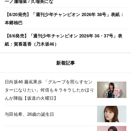
一ノ瀬瑠菜 / 久瑠美にな
【8/20発売】「週刊少年チャンピオン 2026年 38号」表紙：
本郷柚巴
【8/6発売】「週刊少年チャンピオン 2026年 36・37号」表
紙：賀喜遥香（乃木坂46）
新着記事
日向坂46 藤嶌果歩 「グループを照らすセン
ターになりたい」何倍もキラキラしたかほり
んが降臨【坂道の火曜日】
与田祐希、26歳の誕生日