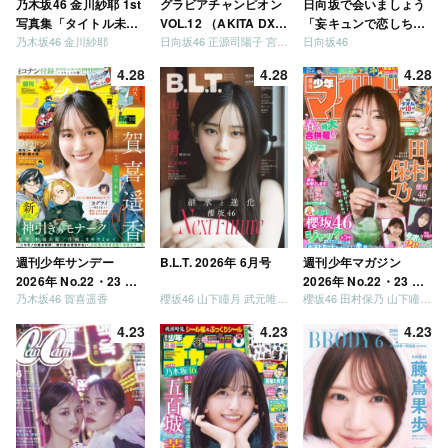
乃木坂46 金川紗耶 1st
グラビアチャンピオン
日向坂で会いましょう
写真集「タイトル未
VOL.12 （AKITA DXシ
「妄キュンで恋しちゃ
乃木坂46 金川紗耶
日向坂46 正源司陽子 宮地すみれ
日向坂46
定」
リーズ）
いましょう」「どっち
が強いか決めましょ
4.28
4.28
4.28
う」「ご褒美でロケし
ましょう」「フレンド
リーになりましょう」
「笑って卒業を祝いま
しょう」 [Blu-ray]
週刊少年サンデー
B.L.T. 2026年 6月号
週刊少年マガジン
2026年 No.22・23 合
2026年 No.22・23 合
乃木坂46 賀喜遥香
櫻坂46 山下瞳月 武元唯衣 / 乃木坂46 海邉朱莉
櫻坂46 田村保乃 山下瞳月 山川宇衣
併号
併号
4.23
4.23
4.23