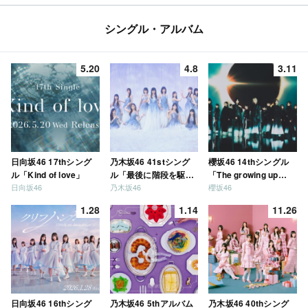
シングル・アルバム
5.20
4.8
3.11
日向坂46 17thシング
乃木坂46 41stシング
櫻坂46 14thシングル
ル「Kind of love」
ル「最後に階段を駆け
「The growing up
日向坂46
乃木坂46
櫻坂46
上がったのはいつ
train」
だ？」
1.28
1.14
11.26
日向坂46 16thシング
乃木坂46 5thアルバム
乃木坂46 40thシング