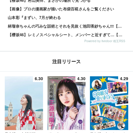
【櫻坂46】村山美羽、まさかの場所で見つかる
【画像】プロの漫画家が描いた布袋百椛さんをご覧ください
山本彩『まずい、7月が終わる
林瑠奈ちゃんの巧みな話術とそれを見抜く池田瑛紗ちゃん!!!【乃木坂46】
【櫻坂46】レミノスペシャルシート、メンバーと近すぎて…【全国ツアー2026】
Powered by livedoor 相互RSS
注目リリース
6.30
4.30
4.29