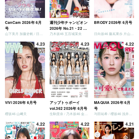
CanCam 2026年 6月
週刊少年チャンピオン
BRODY 2026年 6月号
号
2026年 No.21・22 合
山下美月 加藤史帆 / 日向坂46 大野愛実
乃木坂46 五百城茉央
日向坂46 藤嶌果歩 片山紗希 松尾桜 金村美玖 髙橋未来虹
併号
4.23
4.23
4.22
ViVi 2026年 6月号
アップトゥボーイ
MAQUIA 2026年 6月
vol.362 2026年 6月号
号
櫻坂46 山﨑天
生駒里奈 / 乃木坂46 金川紗耶 森平麗心
与田祐希 / 櫻坂46 浅井恋乃未
4.22
4.22
4.21