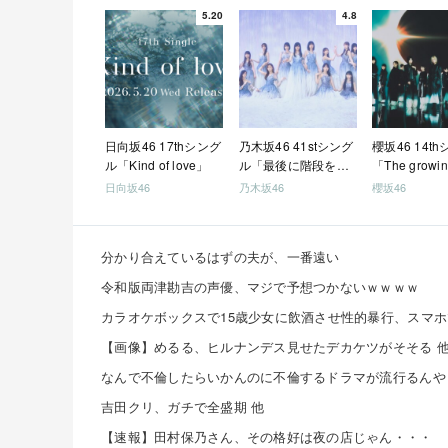
5.20
4.8
日向坂46 17thシング
乃木坂46 41stシング
櫻坂46 14t
ル「Kind of love」
ル「最後に階段を駆
「The growin
け上がったのはいつ
train」
日向坂46
乃木坂46
櫻坂46
だ？」
分かり合えているはずの夫が、一番遠い
令和版両津勘吉の声優、マジで予想つかないｗｗｗｗ
【画像】めるる、ヒルナンデス見せたデカケツがそそる 
なんで不倫したらいかんのに不倫するドラマが流行るんや
吉田クリ、ガチで全盛期 他
【速報】田村保乃さん、その格好は夜の店じゃん・・・