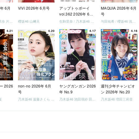
6年 6月
ViVi 2026年 6月号
アップトゥボーイ
MAQUIA 2026年 6月
vol.362 2026年 6月
号
号
日向坂46 藤嶌果歩 片山紗希 松尾桜 金村美玖 髙橋未来虹
櫻坂46 山﨑天
生駒里奈 / 乃木坂46 金川紗耶 森平麗心
与田祐希 / 櫻坂46 浅井恋乃未
4.21
4.20
4.17
4.16
 2026
non-no 2026年 6月
ヤングガンガン 2026
週刊少年チャンピオ
号
年 No.9
ン 2026年 No.20
桜
乃木坂46 遠藤さくら 井上和 / 日向坂46 小坂菜緒
乃木坂46 池田瑛紗 田村真佑
乃木坂46 増田三莉音