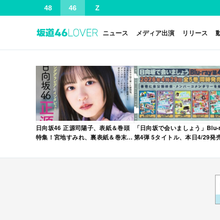
48
46
Z
ニュース
メディア出演
リリース
日向坂46 正源司陽子、表紙＆巻頭
「日向坂で会いましょう」Blu-r
特集！宮地すみれ、裏表紙＆巻末特
第4弾 5タイトル、本日4/29発
集！「グラビアチャンピオン
VOL.12」本日4/30発売！