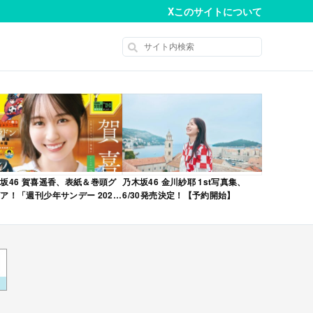
X
このサイトについて
坂46 賀喜遥香、表紙＆巻頭グ
乃木坂46 金川紗耶 1st写真集、
ア！「週刊少年サンデー 2026
6/30発売決定！【予約開始】
No.22・23 合併号」本日4/28発
！