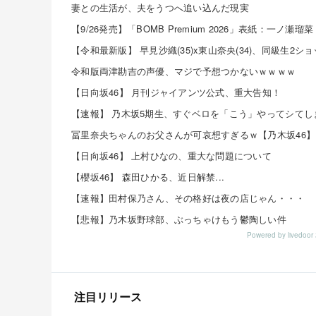
妻との生活が、夫をうつへ追い込んだ現実
【9/26発売】「BOMB Premium 2026」表紙：一ノ瀬瑠菜
令和版両津勘吉の声優、マジで予想つかないｗｗｗｗ
【日向坂46】 月刊ジャイアンツ公式、重大告知！
冨里奈央ちゃんのお父さんが可哀想すぎるｗ【乃木坂46】
【日向坂46】 上村ひなの、重大な問題について
【櫻坂46】 森田ひかる、近日解禁...
【速報】田村保乃さん、その格好は夜の店じゃん・・・
【悲報】乃木坂野球部、ぶっちゃけもう鬱陶しい件
Powered by livedo
注目リリース