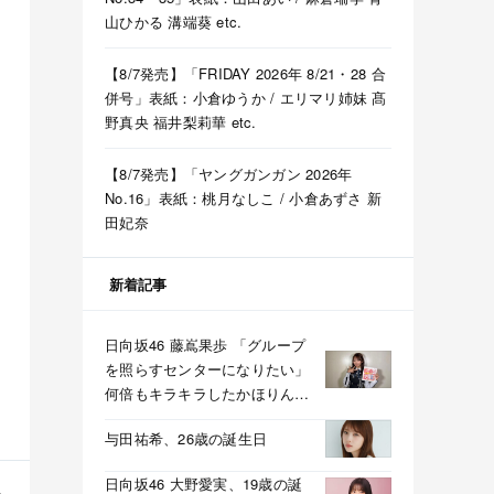
山ひかる 溝端葵 etc.
【8/7発売】「FRIDAY 2026年 8/21・28 合
併号」表紙：小倉ゆうか / エリマリ姉妹 髙
野真央 福井梨莉華 etc.
【8/7発売】「ヤングガンガン 2026年
No.16」表紙：桃月なしこ / 小倉あずさ 新
田妃奈
新着記事
日向坂46 藤嶌果歩 「グループ
を照らすセンターになりたい」
何倍もキラキラしたかほりんが
降臨【坂道の火曜日】
与田祐希、26歳の誕生日
日向坂46 大野愛実、19歳の誕