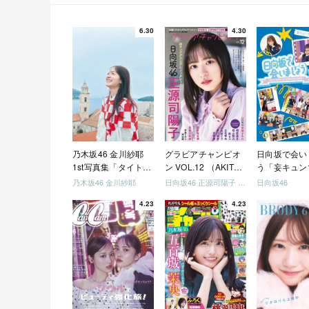
6.30
4.30
乃木坂46 金川紗耶
グラビアチャンピオ
日向坂で会い
1st写真集「タイトル
ン VOL.12 （AKITA
う「妄キュン
未定」
DXシリーズ）
ちゃいましょ
乃木坂46 金川紗耶
日向坂46 正源司陽子 宮地すみれ
日向坂46
「どっちが強
4.23
4.23
めましょう」
美でロケしま
う」「フレン
になりましょ
「笑って卒業
ましょう」 [Blu