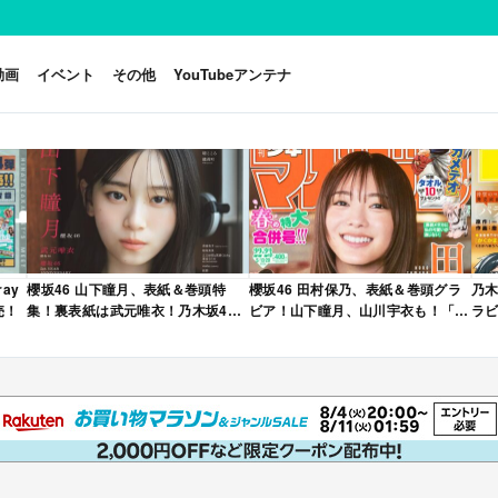
動画
イベント
その他
YouTubeアンテナ
ay
櫻坂46 山下瞳月、表紙＆巻頭特
櫻坂46 田村保乃、表紙＆巻頭グラ
乃木
売！
集！裏表紙は武元唯衣！乃木坂46
ビア！山下瞳月、山川宇衣も！「週
ラビ
海邉朱莉も登場！「B.L.T. 2026年
刊少年マガジン 2026年 No.22・23
年 
6月号」本日4/28発売！
合併号」本日4/28発売！
売