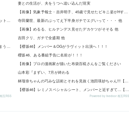
妻との生活が、夫をうつへ追い込んだ現実
【画像】気象予報士・吉井明子、45歳で見せたビキニ姿がHすぎる 他
【令和最新版】 早見沙織(35)x東山奈央(34)、同級生2ショット写真がこちらｗｗｗｗ
寺田蘭世、最新のぶってえ下半身ガチでエグいって・・・ 他
【画像】めるる、ヒルナンデス見せたデカケツがそそる 他
吉田クリ、ガチで全盛期 他
【速報】 乃木坂5期生、すぐベロを「こう」やってシてしまうｗｗｗｗｗｗ
【櫻坂46】メンバー＆OGがラヴィット出演へ！！！
櫻坂46、ある番組予告に名前が！！！
【画像】プロの漫画家が描いた布袋百椛さんをご覧ください
山本彩『まずい、7月が終わる
林瑠奈ちゃんの巧みな話術とそれを見抜く池田瑛紗ちゃん!!!【乃木坂46】
【櫻坂46】レミノスペシャルシート、メンバーと近すぎて…【全国ツアー2026】
or 相互RSS
Powered by livedoor 相互RS