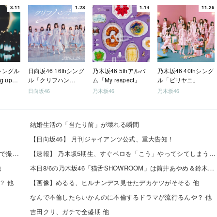
3.11
1.28
1.14
11.26
hシングル
日向坂46 16thシング
乃木坂46 5thアルバ
乃木坂46 40thシング
g up
ル「クリフハン
ム「My respect」
ル「ビリヤニ」
ガー」
日向坂46
乃木坂46
乃木坂46
結婚生活の「当たり前」が壊れる瞬間
【日向坂46】 月刊ジャイアンツ公式、重大告知！
カラオケボックスで15歳少女に飲酒させ性的暴行、スマホで撮影か 54歳男逮捕 千葉
【速報】 乃木坂5期生、すぐベロを「こう」やってシてしまうｗｗｗｗｗｗ
他
本日8/6の乃木坂46「猫舌SHOWROOM」は筒井あやめ＆鈴木佑捺
？ 他
【画像】めるる、ヒルナンデス見せたデカケツがそそる 他
なんで不倫したらいかんのに不倫するドラマが流行るんや？ 他
吉田クリ、ガチで全盛期 他