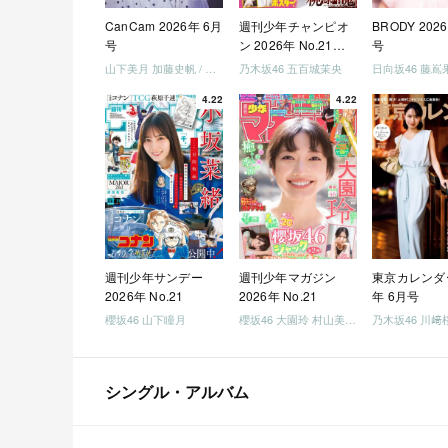
CanCam 2026年 6月
週刊少年チャンピオ
BRODY 202
号
ン 2026年 No.21・
号
22 合併号
山下美月 加藤史帆 / 日向坂46 大野愛実
乃木坂46 五百城茉央
4.22
4.22
週刊少年サンデー
週刊少年マガジン
東京カレンダー
2026年 No.21
2026年 No.21
年 6月号
櫻坂46 山下瞳月
櫻坂46 大園玲 村山美羽 稲熊ひな
乃木坂46 川﨑
シングル・アルバム