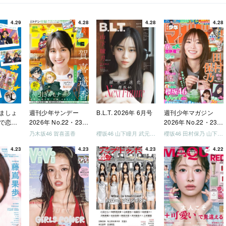
4.29
4.28
4.28
4.28
ましょ
週刊少年サンデー
B.L.T. 2026年 6月号
週刊少年マガジン
で恋し
2026年 No.22・23
2026年 No.22・23
う」
合併号
合併号
乃木坂46 賀喜遥香
櫻坂46 山下瞳月 武元唯衣 / 乃木坂46 海邉朱莉
櫻坂46 田村保乃 山下瞳月 山川宇衣
いか決
4.23
4.23
4.23
4.22
「ご褒
しょ
ドリー
う」
を祝い
-ray]