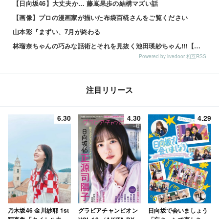
【日向坂46】大丈夫か… 藤嶌果歩の結構マズい話
【画像】プロの漫画家が描いた布袋百椛さんをご覧ください
山本彩『まずい、7月が終わる
林瑠奈ちゃんの巧みな話術とそれを見抜く池田瑛紗ちゃん!!!【乃木坂46】
Powered by livedoor 相互RSS
注目リリース
6.30
4.30
4.29
乃木坂46 金川紗耶 1st
グラビアチャンピオン
日向坂で会いましょう