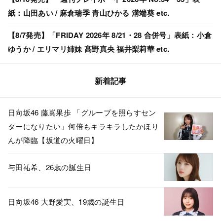
紙：山田あい / 麻倉瑞季 青山ひかる 溝端葵 etc.
【8/7発売】「FRIDAY 2026年 8/21・28 合併号」表紙：小倉
ゆうか / エリマリ姉妹 髙野真央 福井梨莉華 etc.
新着記事
日向坂46 藤嶌果歩 「グループを照らすセン
ターになりたい」何倍もキラキラしたかほり
んが降臨【坂道の火曜日】
与田祐希、26歳の誕生日
日向坂46 大野愛実、19歳の誕生日