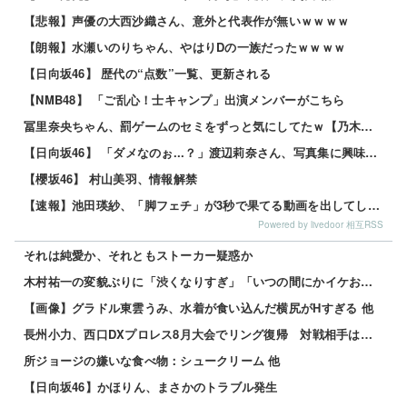
【悲報】声優の大西沙織さん、意外と代表作が無いｗｗｗｗ
【朗報】水瀬いのりちゃん、やはりDの一族だったｗｗｗｗ
【日向坂46】 歴代の“点数”一覧、更新される
【NMB48】 「ご乱心！士キャンプ」出演メンバーがこちら
冨里奈央ちゃん、罰ゲームのセミをずっと気にしてたｗ【乃木坂46】
【日向坂46】 「ダメなのぉ...？」渡辺莉奈さん、写真集に興味津々
【櫻坂46】 村山美羽、情報解禁
【速報】池田瑛紗、「脚フェチ」が3秒で果てる動画を出してしまう・・・
Powered by livedoor 相互RSS
それは純愛か、それともストーカー疑惑か
木村祐一の変貌ぶりに「渋くなりすぎ」「いつの間にかイケおじに」の声 他
【画像】グラドル東雲うみ、水着が食い込んだ横尻がHすぎる 他
長州小力、西口DXプロレス8月大会でリング復帰 対戦相手はクロちゃん 他
所ジョージの嫌いな食べ物：シュークリーム 他
【日向坂46】かほりん、まさかのトラブル発生