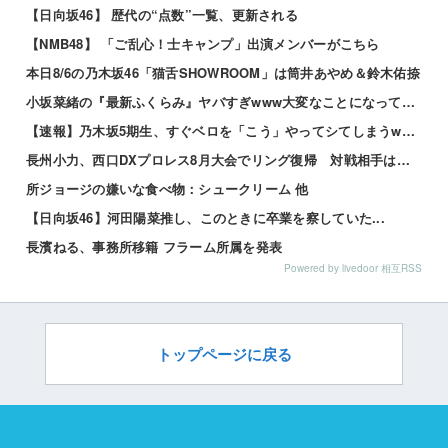
【日向坂46】 歴代の“点数”一覧、更新される
【NMB48】 「ご乱心！士キャンプ」出演メンバーがこちら
本日8/6の乃木坂46「猫舌SHOWROOM」は筒井あやめ＆鈴木佑捺
小坂菜緒の『最新ふくらみ』ヤバすぎwww大変なことになってるって…
【速報】乃木坂5期生、すぐベロを「こう」やってシてしまうwwwwww 他
長州小力、西口DXプロレス8月大会でリング復帰 対戦相手はクロちゃん 他
所ジョージの嫌いな食べ物：シュークリーム 他
【日向坂46】河田陽菜推し、このときに卒業を察していた...
長濱ねる、事務所移籍 フラーム所属を発表
Powered by livedoor 相互RSS
トップページに戻る