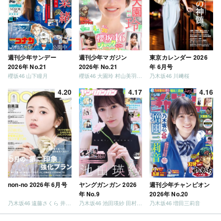
週刊少年サンデー
週刊少年マガジン
東京カレンダー 2026
2026年 No.21
2026年 No.21
年 6月号
櫻坂46 山下瞳月
櫻坂46 大園玲 村山美羽 稲熊ひな
乃木坂46 川﨑桜
4.20
4.17
4.16
non-no 2026年 6月号
ヤングガンガン 2026
週刊少年チャンピオン
年 No.9
2026年 No.20
乃木坂46 遠藤さくら 井上和 / 日向坂46 小坂菜緒
乃木坂46 池田瑛紗 田村真佑
乃木坂46 増田三莉音