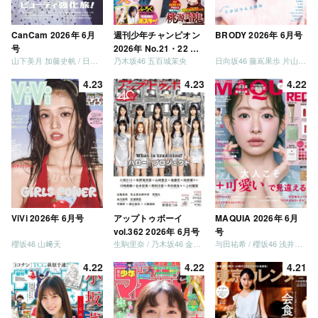
CanCam 2026年 6月
週刊少年チャンピオン
BRODY 2026年 6月号
号
2026年 No.21・22 合
山下美月 加藤史帆 / 日向坂46 大野愛実
乃木坂46 五百城茉央
日向坂46 藤嶌果歩 片山紗希 松尾桜 金村美玖 髙橋未来虹
併号
4.23
4.23
4.22
ViVi 2026年 6月号
アップトゥボーイ
MAQUIA 2026年 6月
vol.362 2026年 6月号
号
櫻坂46 山﨑天
生駒里奈 / 乃木坂46 金川紗耶 森平麗心
与田祐希 / 櫻坂46 浅井恋乃未
4.22
4.22
4.21