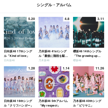
シングル・アルバム
5.20
4.8
3.11
日向坂46 17thシング
乃木坂46 41stシング
櫻坂46 14thシングル
ル「Kind of love」
ル「最後に階段を駆け
「The growing up
日向坂46
乃木坂46
櫻坂46
上がったのはいつ
train」
だ？」
1.28
1.14
11.26
日向坂46 16thシング
乃木坂46 5thアルバム
乃木坂46 40thシング
ル「クリフハンガー」
「My respect」
ル「ビリヤニ」