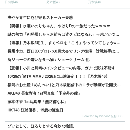
日向坂46
乃木坂46
乃木坂46
爽やか青年に忍び寄るストーカー疑惑
【朗報】水瀬いのりちゃん、やはりDの一族だったｗｗｗｗ
謎の勢力「AI発展したらお前らは皆クビになるわ」→未だかつてAIのせいで失業したG民が0人の理由
【速報】乃木坂5期生、すぐベロを「こう」やってシてしまうwwwwww 他
長州小力、西口DXプロレス8月大会でリング復帰 対戦相手はクロちゃん 他
所ジョージの嫌いな食べ物：シュークリーム 他
【悲報】小川と川﨑のインタビューの内容、ガチで意味不明すぎる
10/29の｢MTV VMAJ 2026｣に出演決定！！！【乃木坂46】
福岡のお土産 ｢めんべい｣と乃木坂配信中のコラボ動画が公開決定！！！【乃木坂46】
AKB48 長友彩海 1st写真集「予定外の瞳」
藤本冬香 1st写真集「無防備な私」
HKT48 江浦優香、15歳の誕生日
Powered by livedoor 相互RSS
ゾッとして、ほろりとする奇妙な物語。