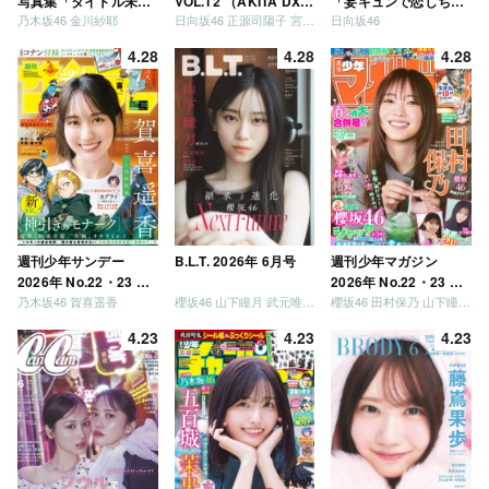
写真集「タイトル未
VOL.12 （AKITA DXシ
「妄キュンで恋しちゃ
乃木坂46 金川紗耶
日向坂46 正源司陽子 宮地すみれ
日向坂46
定」
リーズ）
いましょう」「どっち
が強いか決めましょ
4.28
4.28
4.28
う」「ご褒美でロケし
ましょう」「フレンド
リーになりましょう」
「笑って卒業を祝いま
しょう」 [Blu-ray]
週刊少年サンデー
B.L.T. 2026年 6月号
週刊少年マガジン
2026年 No.22・23 合
2026年 No.22・23 合
乃木坂46 賀喜遥香
櫻坂46 山下瞳月 武元唯衣 / 乃木坂46 海邉朱莉
櫻坂46 田村保乃 山下瞳月 山川宇衣
併号
併号
4.23
4.23
4.23