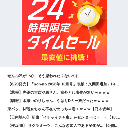
ぜんぶ私が中心、そう思われたくないのに
【8/20発売】「non-no 2026年 10月号」表紙：久間田琳加 / Hearts2Hearts
【悲報】声優の大西沙織さん、意外と代表作が無いｗｗｗｗ
【朗報】水瀬いのりちゃん、やはりDの一族だったｗｗｗｗ
東パソ、林瑠奈ちゃん不在でめっちゃ巻くｗｗｗ【乃木坂46】
【日向坂46】 新曲『イチャイチャ虫』←センターは・・・【18thシングル】
【櫻坂46】 サクラミーツ、こんなぎ加入である変化が...【公開収録レポ】