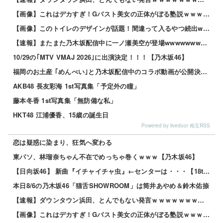
【画像】これはデカすぎ！Gバスト美女の正体がぼる塾説ｗｗｗｗ 他
【画像】このトイレのデザインが話題！間違って入るやつ続出www 他
【速報】またまた乃木坂配信中に一ノ瀬美空が登場wwwwwwwww
10/29の｢MTV VMAJ 2026｣に出演決定！！！【乃木坂46】
福岡のお土産 ｢めんべい｣と乃木坂配信中のコラボ動画が公開決定！！！【乃木坂46】
AKB48 長友彩海 1st写真集「予定外の瞳」
藤本冬香 1st写真集「無防備な私」
HKT48 江浦優香、15歳の誕生日
Powered by livedoor 相互RSS
恋は疑惑に染まり、狂気へ変わる
東パソ、林瑠奈ちゃん不在でめっちゃ巻くｗｗｗ【乃木坂46】
【日向坂46】 新曲『イチャイチャ虫』←センターは・・・【18thシングル】
本日8/6の乃木坂46「猫舌SHOWROOM」は筒井あやめ＆鈴木佑捺
【速報】ダウンタウン浜田、とんでもない発言ｗｗｗｗｗｗｗｗｗｗ 他
【画像】これはデカすぎ！Gバスト美女の正体がぼる塾説ｗｗｗｗ 他