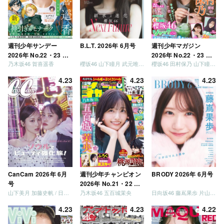
週刊少年サンデー
B.L.T. 2026年 6月号
週刊少年マガジン
2026年 No.22・23 合
2026年 No.22・23 合
乃木坂46 賀喜遥香
櫻坂46 山下瞳月 武元唯衣 / 乃木坂46 海邉朱莉
櫻坂46 田村保乃 山下瞳月 山川宇衣
併号
併号
4.23
4.23
4.23
CanCam 2026年 6月
週刊少年チャンピオン
BRODY 2026年 6月号
号
2026年 No.21・22 合
山下美月 加藤史帆 / 日向坂46 大野愛実
乃木坂46 五百城茉央
日向坂46 藤嶌果歩 片山紗希 松尾桜 金村美玖 髙橋未来虹
併号
4.23
4.23
4.22