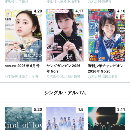
櫻坂46 山下瞳月
櫻坂46 大園玲 村山美羽 稲熊ひな
乃木坂46 川﨑桜
4.20
4.17
4.16
non-no 2026年 6月号
ヤングガンガン 2026
週刊少年チャンピオン
年 No.9
2026年 No.20
乃木坂46 遠藤さくら 井上和 / 日向坂46 小坂菜緒
乃木坂46 池田瑛紗 田村真佑
乃木坂46 増田三莉音
シングル・アルバム
5.20
4.8
3.11