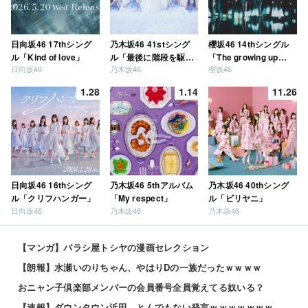
日向坂46 17thシング
乃木坂46 41stシング
櫻坂46 14thシングル
ル「Kind of love」
ル「最後に階段を駆け
「The growing up
日向坂46
乃木坂46
櫻坂46
上がったのはいつ
train」
だ？」
1.28
1.14
11.26
日向坂46 16thシング
乃木坂46 5thアルバム
乃木坂46 40thシング
ル「クリフハンガー」
「My respect」
ル「ビリヤニ」
日向坂46
乃木坂46
乃木坂46
【マンガ】バラシ屋トシヤの漫画セレクション
【朗報】水瀬いのりちゃん、やはりDの一族だったｗｗｗｗ
おニャン子倶楽部メンバーの会員番号全員覚えてる奴いる？
【速報】ダウンタウン浜田、とんでもない発言ｗｗｗｗｗｗｗｗｗｗ 他