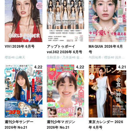
ViVi 2026年 6月号
アップトゥボーイ
MAQUIA 2026年 6月
vol.362 2026年 6月号
号
櫻坂46 山﨑天
生駒里奈 / 乃木坂46 金川紗耶 森平麗心
与田祐希 / 櫻坂46 浅井恋乃未
4.22
4.22
4.21
週刊少年サンデー
週刊少年マガジン
東京カレンダー 2026
2026年 No.21
2026年 No.21
年 6月号