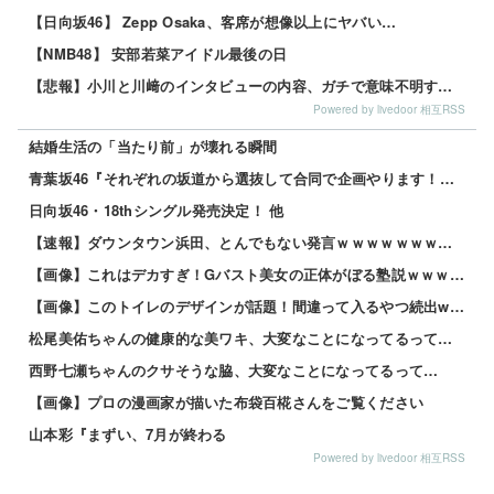
【日向坂46】 Zepp Osaka、客席が想像以上にヤバい…
【NMB48】 安部若菜アイドル最後の日
【悲報】小川と川﨑のインタビューの内容、ガチで意味不明すぎる
Powered by livedoor 相互RSS
結婚生活の「当たり前」が壊れる瞬間
青葉坂46『それぞれの坂道から選抜して合同で企画やります！』←これが最悪だよな 他
日向坂46・18thシングル発売決定！ 他
【速報】ダウンタウン浜田、とんでもない発言ｗｗｗｗｗｗｗｗｗｗ 他
【画像】これはデカすぎ！Gバスト美女の正体がぼる塾説ｗｗｗｗ 他
【画像】このトイレのデザインが話題！間違って入るやつ続出www 他
松尾美佑ちゃんの健康的な美ワキ、大変なことになってるって…
西野七瀬ちゃんのクサそうな脇、大変なことになってるって…
【画像】プロの漫画家が描いた布袋百椛さんをご覧ください
山本彩『まずい、7月が終わる
Powered by livedoor 相互RSS