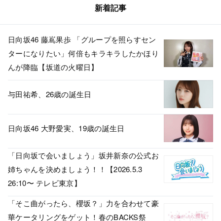
新着記事
日向坂46 藤嶌果歩 「グループを照らすセン
ターになりたい」何倍もキラキラしたかほり
んが降臨【坂道の火曜日】
与田祐希、26歳の誕生日
日向坂46 大野愛実、19歳の誕生日
「日向坂で会いましょう」坂井新奈の公式お
姉ちゃんを決めましょう！！【2026.5.3
26:10〜 テレビ東京】
「そこ曲がったら、櫻坂？」力を合わせて豪
華ケータリングをゲット！春のBACKS祭