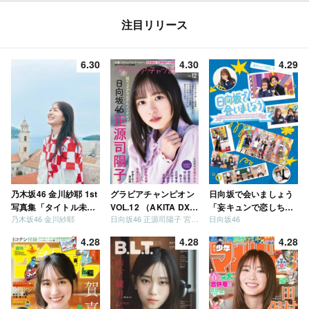
注目リリース
6.30
4.30
4.29
乃木坂46 金川紗耶 1st
グラビアチャンピオン
日向坂で会いましょう
写真集「タイトル未
VOL.12 （AKITA DXシ
「妄キュンで恋しちゃ
乃木坂46 金川紗耶
日向坂46 正源司陽子 宮地すみれ
日向坂46
定」
リーズ）
いましょう」「どっち
が強いか決めましょ
4.28
4.28
4.28
う」「ご褒美でロケし
ましょう」「フレンド
リーになりましょう」
「笑って卒業を祝いま
しょう」 [Blu-ray]