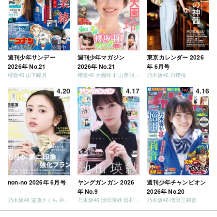
週刊少年サンデー
週刊少年マガジン
東京カレンダー 2026
2026年 No.21
2026年 No.21
年 6月号
櫻坂46 山下瞳月
櫻坂46 大園玲 村山美羽 稲熊ひな
乃木坂46 川﨑桜
4.20
4.17
4.16
non-no 2026年 6月号
ヤングガンガン 2026
週刊少年チャンピオン
年 No.9
2026年 No.20
乃木坂46 遠藤さくら 井上和 / 日向坂46 小坂菜緒
乃木坂46 池田瑛紗 田村真佑
乃木坂46 増田三莉音