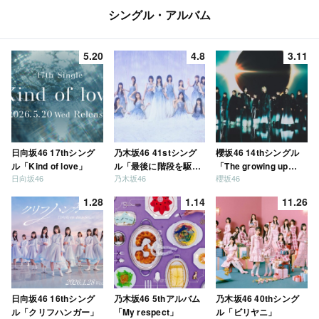
シングル・アルバム
5.20
4.8
3.11
日向坂46 17thシング
乃木坂46 41stシング
櫻坂46 14thシングル
ル「Kind of love」
ル「最後に階段を駆け
「The growing up
日向坂46
乃木坂46
櫻坂46
上がったのはいつ
train」
だ？」
1.28
1.14
11.26
日向坂46 16thシング
乃木坂46 5thアルバム
乃木坂46 40thシング
ル「クリフハンガー」
「My respect」
ル「ビリヤニ」