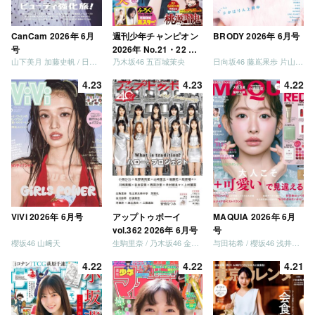
CanCam 2026年 6月
週刊少年チャンピオン
BRODY 2026年 6月号
号
2026年 No.21・22 合
山下美月 加藤史帆 / 日向坂46 大野愛実
乃木坂46 五百城茉央
日向坂46 藤嶌果歩 片山紗希 松尾桜 金村美玖 髙橋未来虹
併号
4.23
4.23
4.22
ViVi 2026年 6月号
アップトゥボーイ
MAQUIA 2026年 6月
vol.362 2026年 6月号
号
櫻坂46 山﨑天
生駒里奈 / 乃木坂46 金川紗耶 森平麗心
与田祐希 / 櫻坂46 浅井恋乃未
4.22
4.22
4.21