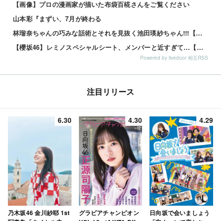
【画像】プロの漫画家が描いた布袋百椛さんをご覧ください
山本彩『まずい、7月が終わる
林瑠奈ちゃんの巧みな話術とそれを見抜く池田瑛紗ちゃん!!!【乃木坂46】
【櫻坂46】レミノスペシャルシート、メンバーと近すぎて…【全国ツアー2026】
Powered by livedoor 相互RSS
注目リリース
6.30
4.30
4.29
乃木坂46 金川紗耶 1st
グラビアチャンピオン
日向坂で会いましょう