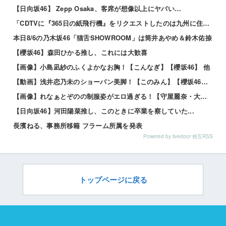
【日向坂46】 Zepp Osaka、客席が想像以上にヤバい…
「CDTVに『365日の紙飛行機』をリクエストしたのは九州に住む中学生」←この事実って結構デカいよな...
本日8/6の乃木坂46「猫舌SHOWROOM」は筒井あやめ＆鈴木佑捺
【櫻坂46】森田ひかる推し、これには大歓喜
【画像】小島凪紗のふくよかなお胸！【こんなぎ】【櫻坂46】 他
【動画】浅井恋乃未のショーパン美脚！【このみん】【櫻坂46】 他
【画像】れなぁとぞのの制服姿がエロ過ぎる！【守屋麗奈・大園玲】【櫻坂46】 他
【日向坂46】河田陽菜推し、このときに卒業を察していた...
長濱ねる、事務所移籍 フラーム所属を発表
Powered by livedoor 相互RSS
トップページに戻る