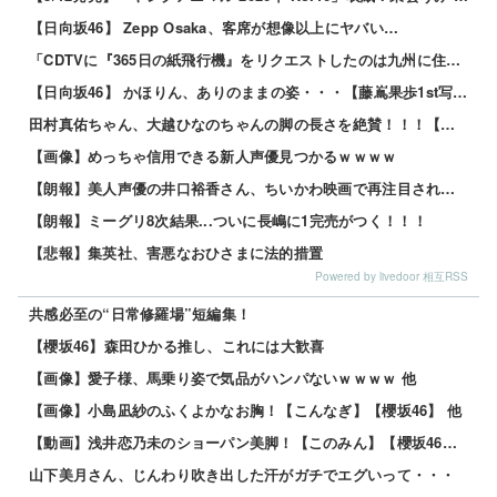
【日向坂46】 Zepp Osaka、客席が想像以上にヤバい…
「CDTVに『365日の紙飛行機』をリクエストしたのは九州に住む中学生」←この事実って結構デカいよな【AKB48】
【日向坂46】 かほりん、ありのままの姿・・・【藤嶌果歩1st写真集】
田村真佑ちゃん、大越ひなのちゃんの脚の長さを絶賛！！！【乃木坂46】
【画像】めっちゃ信用できる新人声優見つかるｗｗｗｗ
【朗報】美人声優の井口裕香さん、ちいかわ映画で再注目されるｗｗｗｗ
【朗報】ミーグリ8次結果...ついに長嶋に1完売がつく！！！
【悲報】集英社、害悪なおひさまに法的措置
Powered by livedoor 相互RSS
共感必至の“日常修羅場”短編集！
【櫻坂46】森田ひかる推し、これには大歓喜
【画像】愛子様、馬乗り姿で気品がハンパないｗｗｗｗ 他
【画像】小島凪紗のふくよかなお胸！【こんなぎ】【櫻坂46】 他
【動画】浅井恋乃未のショーパン美脚！【このみん】【櫻坂46】 他
山下美月さん、じんわり吹き出した汗がガチでエグいって・・・