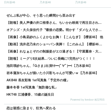
日向坂46
乃木坂46
乃木坂46
ぜんぶ私が中心、そう思った瞬間から歪み出す
【朗報】美人声優の井口裕香さん、ちいかわ映画で再注目されるｗｗｗｗ
オアシズ・大久保佳代子〝最後の恋愛〟明かす「ダメな人でさ。本名も知らない」
【画像】小島凪紗のふくよかなお胸！【こんなぎ】【櫻坂46】 他
【動画】浅井恋乃未のショーパン美脚！【このみん】【櫻坂46】 他
【画像】れなぁとぞのの制服姿がエロ過ぎる！【守屋麗奈・大園玲】【櫻坂46】 他
【朗報】ミーグリ8次結果...ついに長嶋に1完売がつく！！！
池田瑛紗ちゃん、｢Qさま｣出演ｷﾀ━(ﾟ∀ﾟ)━!【乃木坂46】
岩本蓮加ちゃんが描いた小川彩ちゃんが可愛いｗ【乃木坂46】
AKB48 長友彩海 1st写真集「予定外の瞳」
藤本冬香 1st写真集「無防備な私」
HKT48 江浦優香、15歳の誕生日
Powered by livedoor 相互RSS
恋は疑惑に染まり、狂気へ変わる