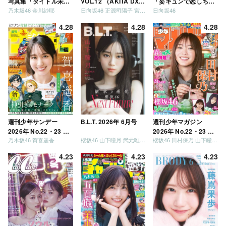
写真集「タイトル未
VOL.12 （AKITA DXシ
「妄キュンで恋しちゃ
乃木坂46 金川紗耶
日向坂46 正源司陽子 宮地すみれ
日向坂46
定」
リーズ）
いましょう」「どっち
が強いか決めましょ
4.28
4.28
4.28
う」「ご褒美でロケし
ましょう」「フレンド
リーになりましょう」
「笑って卒業を祝いま
しょう」 [Blu-ray]
週刊少年サンデー
B.L.T. 2026年 6月号
週刊少年マガジン
2026年 No.22・23 合
2026年 No.22・23 合
乃木坂46 賀喜遥香
櫻坂46 山下瞳月 武元唯衣 / 乃木坂46 海邉朱莉
櫻坂46 田村保乃 山下瞳月 山川宇衣
併号
併号
4.23
4.23
4.23