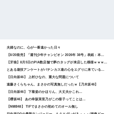
夫婦なのに、心が一番遠かった日々
【8/20発売】「週刊少年チャンピオン 2026年 38号」表紙：本郷柚巴
【牙狼】8月5日のPIA数店舗で夢のタッグが来店した模様ｗｗｗｗｗ
とある遊技アンケートがパチンカス達の心をエグりに来ていると話題ｗｗｗｗｗ
【日向坂46】 上村ひなの、重大な問題について
遠藤さくらちゃん、まさかの写真無しだったｗ【乃木坂46】
【日向坂46】 下着姿のかほりん、大丈夫かこれ…
【櫻坂46】 あの幸阪茉里乃がこの様子ってことは...
【NMB48】 TIFでまさかの初めてのオール無し
日向坂OGの最新ランジェリー、もうエグいだろ・・・(画像どーん)