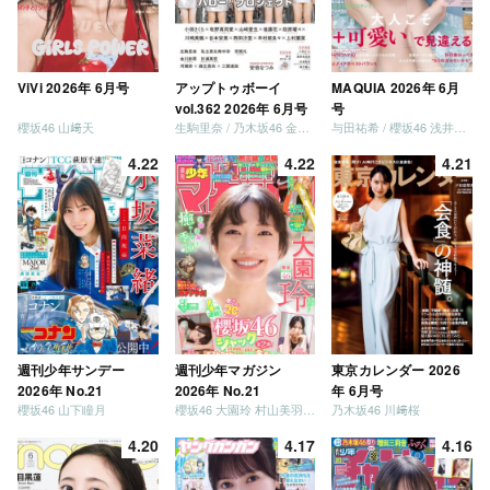
ViVi 2026年 6月号
アップトゥボーイ
MAQUIA 2026年 6月
vol.362 2026年 6月号
号
櫻坂46 山﨑天
生駒里奈 / 乃木坂46 金川紗耶 森平麗心
与田祐希 / 櫻坂46 浅井恋乃未
4.22
4.22
4.21
週刊少年サンデー
週刊少年マガジン
東京カレンダー 2026
2026年 No.21
2026年 No.21
年 6月号
櫻坂46 山下瞳月
櫻坂46 大園玲 村山美羽 稲熊ひな
乃木坂46 川﨑桜
4.20
4.17
4.16