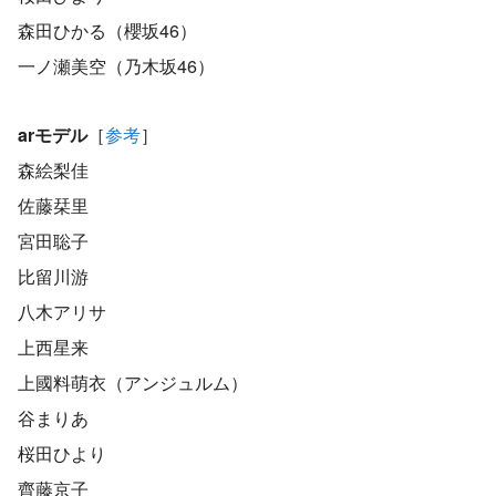
森田ひかる（櫻坂46）
一ノ瀬美空（乃木坂46）
arモデル
［
参考
］
森絵梨佳
佐藤栞里
宮田聡子
比留川游
八木アリサ
上西星来
上國料萌衣（アンジュルム）
谷まりあ
桜田ひより
齊藤京子