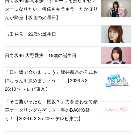
日向坂46 藤嶌果歩 「グループを照らすセン
ターになりたい」何倍もキラキラしたかほり
んが降臨【坂道の火曜日】
与田祐希、26歳の誕生日
日向坂46 大野愛実、19歳の誕生日
「日向坂で会いましょう」坂井新奈の公式お
姉ちゃんを決めましょう！！【2026.5.3
26:10〜 テレビ東京】
「そこ曲がったら、櫻坂？」力を合わせて豪
華ケータリングをゲット！春のBACKS祭
り！【2026.5.3 25:40〜 テレビ東京】