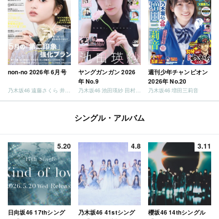
non-no 2026年 6月号
ヤングガンガン 2026
週刊少年チャンピオン
年 No.9
2026年 No.20
乃木坂46 遠藤さくら 井上和 / 日向坂46 小坂菜緒
乃木坂46 池田瑛紗 田村真佑
乃木坂46 増田三莉音
シングル・アルバム
5.20
4.8
3.11
日向坂46 17thシング
乃木坂46 41stシング
櫻坂46 14thシングル