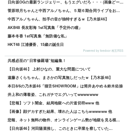
日向坂OGの最新ランジェリー、もうエグいだろ・・・(画像どーん)
菅原咲月ちゃんと中西アルノちゃん、５期６期合同ライブをおねだり！！！【乃木坂46】
中西アルノちゃん、拍手の音が独特すぎるｗ【乃木坂46】
AKB48 長友彩海 1st写真集「予定外の瞳」
藤本冬香 1st写真集「無防備な私」
HKT48 江浦優香、15歳の誕生日
Powered by livedoor 相互RSS
共感必至の“日常修羅場”短編集！
【日向坂46】 上村ひなの、重大な問題について
遠藤さくらちゃん、まさかの写真無しだったｗ【乃木坂46】
本日8/6の乃木坂46「猫舌SHOWROOM」は筒井あやめ＆鈴木佑捺
井上和の薄着姿、これガチでエグいってwwwwwww
【悲報】ソフト闇金、結局地獄への片道切符www 他
【画像】顔デカすぎた結果、壊れた人はこちらwwwwww 他
悲報、ネット無料の物件、オンラインゲーム勢が地獄を見る模様wwwwww 他
【日向坂46】河田陽菜推し、このときに卒業を察していた...