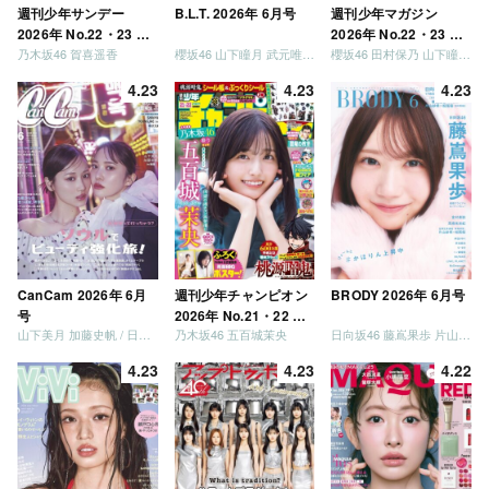
週刊少年サンデー
B.L.T. 2026年 6月号
週刊少年マガジン
2026年 No.22・23 合
2026年 No.22・23 合
乃木坂46 賀喜遥香
櫻坂46 山下瞳月 武元唯衣 / 乃木坂46 海邉朱莉
櫻坂46 田村保乃 山下瞳月 山川宇衣
併号
併号
4.23
4.23
4.23
CanCam 2026年 6月
週刊少年チャンピオン
BRODY 2026年 6月号
号
2026年 No.21・22 合
山下美月 加藤史帆 / 日向坂46 大野愛実
乃木坂46 五百城茉央
日向坂46 藤嶌果歩 片山紗希 松尾桜 金村美玖 髙橋未来虹
併号
4.23
4.23
4.22