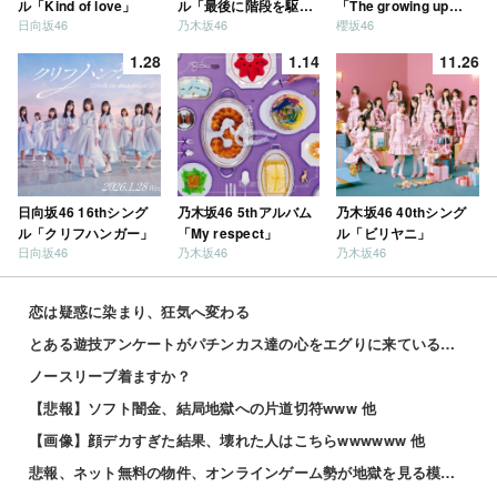
ル「Kind of love」
ル「最後に階段を駆け
「The growing up
日向坂46
乃木坂46
櫻坂46
上がったのはいつ
train」
だ？」
1.28
1.14
11.26
日向坂46 16thシング
乃木坂46 5thアルバム
乃木坂46 40thシング
ル「クリフハンガー」
「My respect」
ル「ビリヤニ」
日向坂46
乃木坂46
乃木坂46
恋は疑惑に染まり、狂気へ変わる
とある遊技アンケートがパチンカス達の心をエグりに来ていると話題ｗｗｗｗｗ
ノースリーブ着ますか？
【悲報】ソフト闇金、結局地獄への片道切符www 他
【画像】顔デカすぎた結果、壊れた人はこちらwwwwww 他
悲報、ネット無料の物件、オンラインゲーム勢が地獄を見る模様wwwwww 他