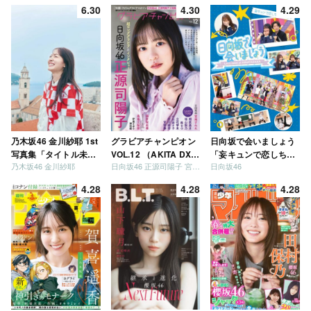
6.30
4.30
4.29
乃木坂46 金川紗耶 1st
グラビアチャンピオン
日向坂で会いましょう
写真集「タイトル未
VOL.12 （AKITA DXシ
「妄キュンで恋しちゃ
乃木坂46 金川紗耶
日向坂46 正源司陽子 宮地すみれ
日向坂46
定」
リーズ）
いましょう」「どっち
が強いか決めましょ
4.28
4.28
4.28
う」「ご褒美でロケし
ましょう」「フレンド
リーになりましょう」
「笑って卒業を祝いま
しょう」 [Blu-ray]