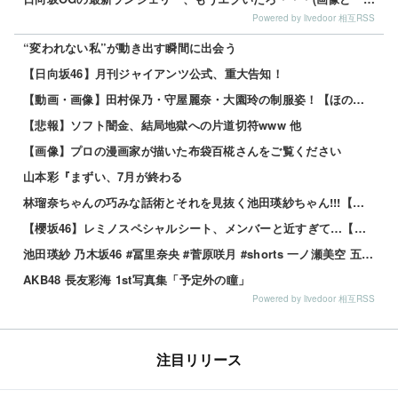
Powered by livedoor 相互RSS
“変われない私”が動き出す瞬間に出会う
【日向坂46】月刊ジャイアンツ公式、重大告知！
【動画・画像】田村保乃・守屋麗奈・大園玲の制服姿！【ほのす・れなぁ・ぞの】【櫻坂46】 他
【悲報】ソフト闇金、結局地獄への片道切符www 他
【画像】プロの漫画家が描いた布袋百椛さんをご覧ください
山本彩『まずい、7月が終わる
林瑠奈ちゃんの巧みな話術とそれを見抜く池田瑛紗ちゃん!!!【乃木坂46】
【櫻坂46】レミノスペシャルシート、メンバーと近すぎて…【全国ツアー2026】
池田瑛紗 乃木坂46 #冨里奈央 #菅原咲月 #shorts 一ノ瀬美空 五百城茉央 瀬戸口心月 奥の反応まとめ
AKB48 長友彩海 1st写真集「予定外の瞳」
Powered by livedoor 相互RSS
注目リリース