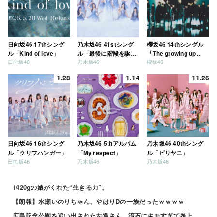
日向坂46 17thシング
乃木坂46 41stシング
櫻坂46 14thシングル
ル「Kind of love」
ル「最後に階段を駆け
「The growing up
日向坂46
乃木坂46
櫻坂46
上がったのはいつ
train」
だ？」
1.28
1.14
11.26
日向坂46 16thシング
乃木坂46 5thアルバム
乃木坂46 40thシング
ル「クリフハンガー」
「My respect」
ル「ビリヤニ」
日向坂46
乃木坂46
乃木坂46
1420gの娘がくれた“生きる力”。
【朗報】水瀬いのりちゃん、やはりDの一族だったｗｗｗｗ
広島記念公園を追い出された左翼さん、流石にキモすぎて炎上