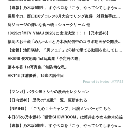
【速報】乃木坂5期生、すぐベロを「こう」やってシてしまうwwwwww 他
長州小力、西口DXプロレス8月大会でリング復帰 対戦相手はクロちゃん 他
所ジョージの嫌いな食べ物：シュークリーム 他
10/29の｢MTV VMAJ 2026｣に出演決定！！！【乃木坂46】
福岡のお土産 ｢めんべい｣と乃木坂配信中のコラボ動画が公開決定！！！【乃木坂46】
【速報】池田瑛紗、「脚フェチ」が3秒で果てる動画を出してしまう・・・
AKB48 長友彩海 1st写真集「予定外の瞳」
藤本冬香 1st写真集「無防備な私」
HKT48 江浦優香、15歳の誕生日
Powered by livedoor 相互RSS
【マンガ】バラシ屋トシヤの漫画セレクション
【日向坂46】 歴代の“点数”一覧、更新される
【NMB48】 「ご乱心！士キャンプ」出演メンバーがこちら
本日8/6の乃木坂46「猫舌SHOWROOM」は筒井あやめ＆鈴木佑捺
【速報】乃木坂5期生、すぐベロを「こう」やってシてしまうwwwwww 他