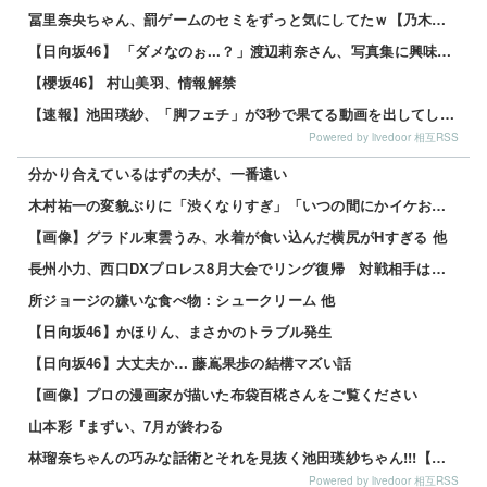
冨里奈央ちゃん、罰ゲームのセミをずっと気にしてたｗ【乃木坂46】
【日向坂46】 「ダメなのぉ...？」渡辺莉奈さん、写真集に興味津々
【櫻坂46】 村山美羽、情報解禁
【速報】池田瑛紗、「脚フェチ」が3秒で果てる動画を出してしまう・・・
Powered by livedoor 相互RSS
分かり合えているはずの夫が、一番遠い
木村祐一の変貌ぶりに「渋くなりすぎ」「いつの間にかイケおじに」の声 他
【画像】グラドル東雲うみ、水着が食い込んだ横尻がHすぎる 他
長州小力、西口DXプロレス8月大会でリング復帰 対戦相手はクロちゃん 他
所ジョージの嫌いな食べ物：シュークリーム 他
【日向坂46】かほりん、まさかのトラブル発生
【日向坂46】大丈夫か… 藤嶌果歩の結構マズい話
【画像】プロの漫画家が描いた布袋百椛さんをご覧ください
山本彩『まずい、7月が終わる
林瑠奈ちゃんの巧みな話術とそれを見抜く池田瑛紗ちゃん!!!【乃木坂46】
Powered by livedoor 相互RSS