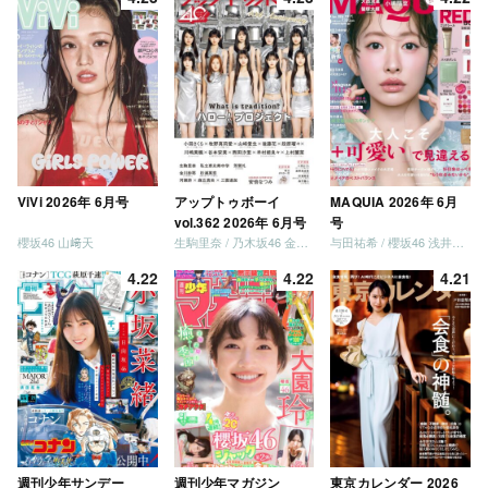
ViVi 2026年 6月号
アップトゥボーイ
MAQUIA 2026年 6月
vol.362 2026年 6月号
号
櫻坂46 山﨑天
生駒里奈 / 乃木坂46 金川紗耶 森平麗心
与田祐希 / 櫻坂46 浅井恋乃未
4.22
4.22
4.21
週刊少年サンデー
週刊少年マガジン
東京カレンダー 2026