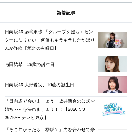
新着記事
日向坂46 藤嶌果歩 「グループを照らすセン
ターになりたい」何倍もキラキラしたかほり
んが降臨【坂道の火曜日】
与田祐希、26歳の誕生日
日向坂46 大野愛実、19歳の誕生日
「日向坂で会いましょう」坂井新奈の公式お
姉ちゃんを決めましょう！！【2026.5.3
26:10〜 テレビ東京】
「そこ曲がったら、櫻坂？」力を合わせて豪