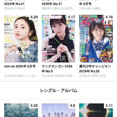
2026年 No.21
2026年 No.21
年 6月号
櫻坂46 山下瞳月
櫻坂46 大園玲 村山美羽 稲熊ひな
乃木坂46 川﨑桜
4.20
4.17
4.16
non-no 2026年 6月号
ヤングガンガン 2026
週刊少年チャンピオン
年 No.9
2026年 No.20
乃木坂46 遠藤さくら 井上和 / 日向坂46 小坂菜緒
乃木坂46 池田瑛紗 田村真佑
乃木坂46 増田三莉音
シングル・アルバム
5.20
4.8
3.11