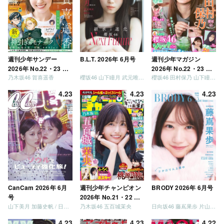
しょう」 [Blu-ray]
週刊少年サンデー
B.L.T. 2026年 6月号
週刊少年マガジン
2026年 No.22・23 合
2026年 No.22・23 合
乃木坂46 賀喜遥香
櫻坂46 山下瞳月 武元唯衣 / 乃木坂46 海邉朱莉
櫻坂46 田村保乃 山下瞳月 山川宇衣
併号
併号
4.23
4.23
4.23
CanCam 2026年 6月
週刊少年チャンピオン
BRODY 2026年 6月号
号
2026年 No.21・22 合
山下美月 加藤史帆 / 日向坂46 大野愛実
乃木坂46 五百城茉央
日向坂46 藤嶌果歩 片山紗希 松尾桜 金村美玖 髙橋未来虹
併号
4.23
4.23
4.22