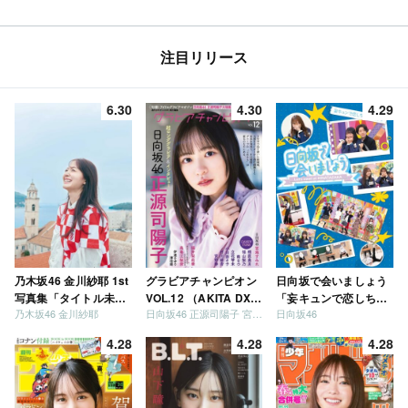
注目リリース
6.30
4.30
4.29
乃木坂46 金川紗耶 1st
グラビアチャンピオン
日向坂で会いましょう
写真集「タイトル未
VOL.12 （AKITA DXシ
「妄キュンで恋しちゃ
乃木坂46 金川紗耶
日向坂46 正源司陽子 宮地すみれ
日向坂46
定」
リーズ）
いましょう」「どっち
が強いか決めましょ
4.28
4.28
4.28
う」「ご褒美でロケし
ましょう」「フレンド
リーになりましょう」
「笑って卒業を祝いま