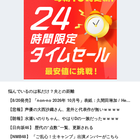
悩んでいるのは私だけ？夫との距離
【8/20発売】「non-no 2026年 10月号」表紙：久間田琳加 / Hearts2Hearts
【悲報】声優の大西沙織さん、意外と代表作が無いｗｗｗｗ
【朗報】水瀬いのりちゃん、やはりDの一族だったｗｗｗｗ
【日向坂46】 歴代の“点数”一覧、更新される
【NMB48】 「ご乱心！士キャンプ」出演メンバーがこちら