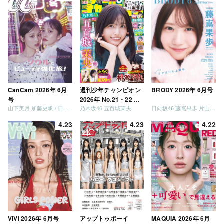
CanCam 2026年 6月
週刊少年チャンピオン
BRODY 2026年 6月号
号
2026年 No.21・22 合
山下美月 加藤史帆 / 日向坂46 大野愛実
乃木坂46 五百城茉央
日向坂46 藤嶌果歩 片山紗希 松尾桜 金村美玖 髙橋未来虹
併号
4.23
4.23
4.22
ViVi 2026年 6月号
アップトゥボーイ
MAQUIA 2026年 6月