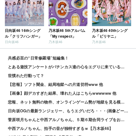
日向坂46 16thシング
乃木坂46 5thアルバム
乃木坂46 40thシング
ル「クリフハンガー」
「My respect」
ル「ビリヤニ」
日向坂46
乃木坂46
乃木坂46
共感必至の“日常修羅場”短編集！
とある遊技アンケートがパチンカス達の心をエグりに来ていると話題ｗｗｗｗｗ
世慣れた行動って？
【悲報】ソフト闇金、結局地獄への片道切符www 他
【画像】顔デカすぎた結果、壊れた人はこちらwwwwww 他
悲報、ネット無料の物件、オンラインゲーム勢が地獄を見る模様wwwwww 他
日向坂OGの最新ランジェリー、もうエグいだろ・・・(画像どーん)
菅原咲月ちゃんと中西アルノちゃん、５期６期合同ライブをおねだり！！！【乃木坂46】
中西アルノちゃん、拍手の音が独特すぎるｗ【乃木坂46】