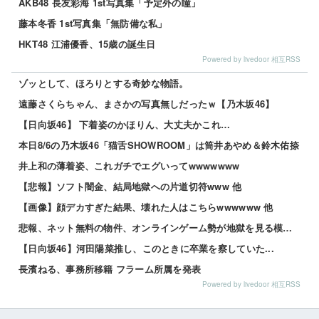
AKB48 長友彩海 1st写真集「予定外の瞳」
藤本冬香 1st写真集「無防備な私」
HKT48 江浦優香、15歳の誕生日
Powered by livedoor 相互RSS
ゾッとして、ほろりとする奇妙な物語。
遠藤さくらちゃん、まさかの写真無しだったｗ【乃木坂46】
【日向坂46】 下着姿のかほりん、大丈夫かこれ…
本日8/6の乃木坂46「猫舌SHOWROOM」は筒井あやめ＆鈴木佑捺
井上和の薄着姿、これガチでエグいってwwwwwww
【悲報】ソフト闇金、結局地獄への片道切符www 他
【画像】顔デカすぎた結果、壊れた人はこちらwwwwww 他
悲報、ネット無料の物件、オンラインゲーム勢が地獄を見る模様wwwwww 他
【日向坂46】河田陽菜推し、このときに卒業を察していた...
長濱ねる、事務所移籍 フラーム所属を発表
Powered by livedoor 相互RSS