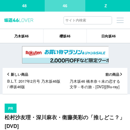
48
46
Z
乃木坂46
櫻坂46
日向坂46
新しい商品
前の商品
B.L.T. 2017年2月号 乃木坂46版
乃木坂46 橋本奈々未の恋する
/ 欅坂46版
文学 - 冬の旅 - [DVD][Blu-ray]
PR
松村沙友理・深川麻衣・衛藤美彩の「推しどこ？」
[DVD]