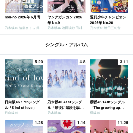
non-no 2026年 6月号
ヤングガンガン 2026
週刊少年チャンピオン
年 No.9
2026年 No.20
乃木坂46 遠藤さくら 井上和 / 日向坂46 小坂菜緒
乃木坂46 池田瑛紗 田村真佑
乃木坂46 増田三莉音
シングル・アルバム
5.20
4.8
3.11
日向坂46 17thシング
乃木坂46 41stシング
櫻坂46 14thシングル
ル「Kind of love」
ル「最後に階段を駆け
「The growing up
日向坂46
乃木坂46
櫻坂46
上がったのはいつ
train」
だ？」
1.28
1.14
11.26