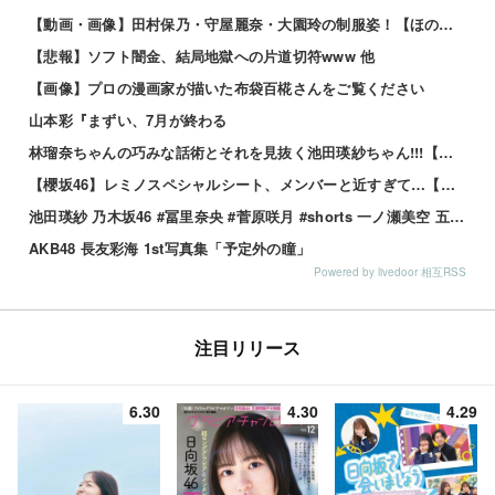
【動画・画像】田村保乃・守屋麗奈・大園玲の制服姿！【ほのす・れなぁ・ぞの】【櫻坂46】 他
【悲報】ソフト闇金、結局地獄への片道切符www 他
【画像】プロの漫画家が描いた布袋百椛さんをご覧ください
山本彩『まずい、7月が終わる
林瑠奈ちゃんの巧みな話術とそれを見抜く池田瑛紗ちゃん!!!【乃木坂46】
【櫻坂46】レミノスペシャルシート、メンバーと近すぎて…【全国ツアー2026】
池田瑛紗 乃木坂46 #冨里奈央 #菅原咲月 #shorts 一ノ瀬美空 五百城茉央 瀬戸口心月 奥の反応まとめ
AKB48 長友彩海 1st写真集「予定外の瞳」
Powered by livedoor 相互RSS
注目リリース
6.30
4.30
4.29