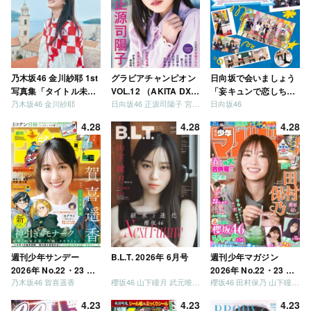
乃木坂46 金川紗耶 1st
グラビアチャンピオン
日向坂で会いましょう
写真集「タイトル未
VOL.12 （AKITA DXシ
「妄キュンで恋しちゃ
乃木坂46 金川紗耶
日向坂46 正源司陽子 宮地すみれ
日向坂46
定」
リーズ）
いましょう」「どっち
が強いか決めましょ
4.28
4.28
4.28
う」「ご褒美でロケし
ましょう」「フレンド
リーになりましょう」
「笑って卒業を祝いま
しょう」 [Blu-ray]
週刊少年サンデー
B.L.T. 2026年 6月号
週刊少年マガジン
2026年 No.22・23 合
2026年 No.22・23 合
乃木坂46 賀喜遥香
櫻坂46 山下瞳月 武元唯衣 / 乃木坂46 海邉朱莉
櫻坂46 田村保乃 山下瞳月 山川宇衣
併号
併号
4.23
4.23
4.23