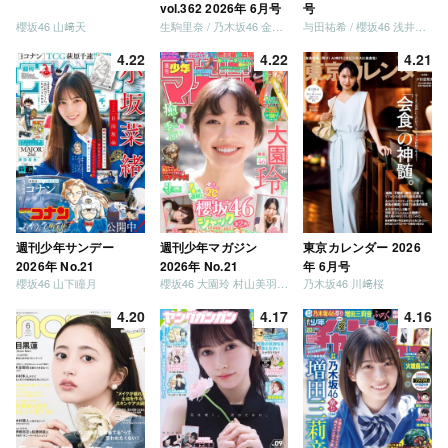
vol.362 2026年 6月号
号
櫻坂46 山﨑天
生駒里奈 / 乃木坂46 金川紗耶 森平麗心
与田祐希 / 櫻坂46 浅井恋乃未
4.22
4.22
4.21
週刊少年サンデー
週刊少年マガジン
東京カレンダー 2026
2026年 No.21
2026年 No.21
年 6月号
櫻坂46 山下瞳月
櫻坂46 大園玲 村山美羽 稲熊ひな
乃木坂46 川﨑桜
4.20
4.17
4.16