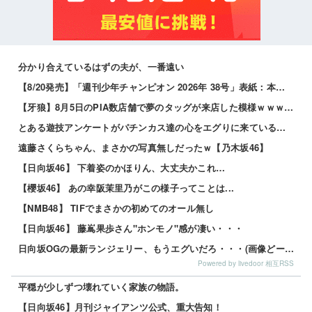
分かり合えているはずの夫が、一番遠い
【8/20発売】「週刊少年チャンピオン 2026年 38号」表紙：本郷柚巴
【牙狼】8月5日のPIA数店舗で夢のタッグが来店した模様ｗｗｗｗｗ
とある遊技アンケートがパチンカス達の心をエグりに来ていると話題ｗｗｗｗｗ
遠藤さくらちゃん、まさかの写真無しだったｗ【乃木坂46】
【日向坂46】 下着姿のかほりん、大丈夫かこれ…
【櫻坂46】 あの幸阪茉里乃がこの様子ってことは...
【NMB48】 TIFでまさかの初めてのオール無し
【日向坂46】 藤嶌果歩さん"ホンモノ"感が凄い・・・
日向坂OGの最新ランジェリー、もうエグいだろ・・・(画像どーん)
Powered by livedoor 相互RSS
平穏が少しずつ壊れていく家族の物語。
【日向坂46】月刊ジャイアンツ公式、重大告知！