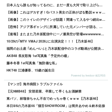
日本人なら誰もが知ってるのに、まだ一度も大河で取り上げられてない歴史上の人物
【画像】これはデカすぎ！Gバスト美女の正体がぼる塾説ｗｗｗｗ 他
【画像】このトイレのデザインが話題！間違って入るやつ続出www 他
【恐怖】アジア系ギャングに所属していた元メンバーが語る、あの時のリアルすぎる体験談… 他
【速報】またまた乃木坂配信中に一ノ瀬美空が登場wwwwwwwww
10/29の｢MTV VMAJ 2026｣に出演決定！！！【乃木坂46】
福岡のお土産 ｢めんべい｣と乃木坂配信中のコラボ動画が公開決定！！！【乃木坂46】
AKB48 長友彩海 1st写真集「予定外の瞳」
藤本冬香 1st写真集「無防備な私」
HKT48 江浦優香、15歳の誕生日
Powered by livedoor 相互RSS
【マンガ】海外病院トラブルファイル
【元NMB48】 安部若菜、卒業して早くもお酒解禁
東パソ、林瑠奈ちゃん不在でめっちゃ巻くｗｗｗ【乃木坂46】
本日8/6の乃木坂46「猫舌SHOWROOM」は筒井あやめ＆鈴木佑捺