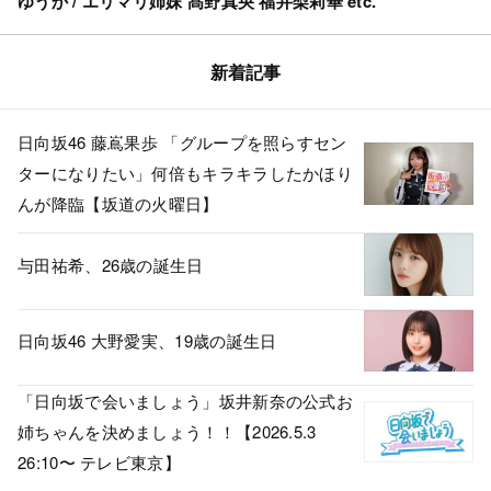
ゆうか / エリマリ姉妹 髙野真央 福井梨莉華 etc.
新着記事
日向坂46 藤嶌果歩 「グループを照らすセン
ターになりたい」何倍もキラキラしたかほり
んが降臨【坂道の火曜日】
与田祐希、26歳の誕生日
日向坂46 大野愛実、19歳の誕生日
「日向坂で会いましょう」坂井新奈の公式お
姉ちゃんを決めましょう！！【2026.5.3
26:10〜 テレビ東京】