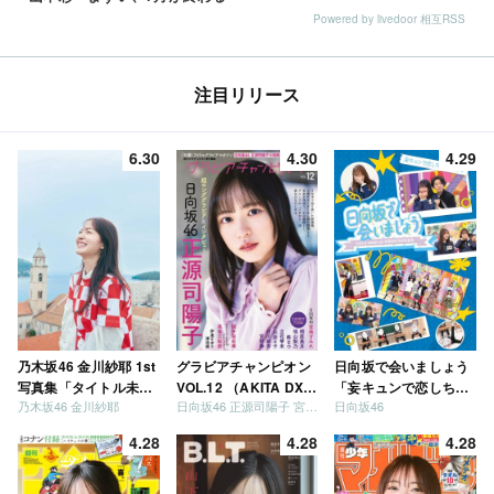
Powered by livedoor 相互RSS
注目リリース
6.30
4.30
4.29
乃木坂46 金川紗耶 1st
グラビアチャンピオン
日向坂で会いましょう
写真集「タイトル未
VOL.12 （AKITA DXシ
「妄キュンで恋しちゃ
乃木坂46 金川紗耶
日向坂46 正源司陽子 宮地すみれ
日向坂46
定」
リーズ）
いましょう」「どっち
が強いか決めましょ
4.28
4.28
4.28
う」「ご褒美でロケし
ましょう」「フレンド
リーになりましょう」