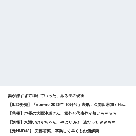
妻が嫌すぎて壊れていった、ある夫の現実
【8/20発売】「non-no 2026年 10月号」表紙：久間田琳加 / Hearts2Hearts
【悲報】声優の大西沙織さん、意外と代表作が無いｗｗｗｗ
【朗報】水瀬いのりちゃん、やはりDの一族だったｗｗｗｗ
【元NMB48】 安部若菜、卒業して早くもお酒解禁