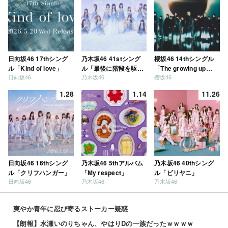
日向坂46 17thシング
乃木坂46 41stシング
櫻坂46 14thシングル
ル「Kind of love」
ル「最後に階段を駆け
「The growing up
日向坂46
乃木坂46
櫻坂46
上がったのはいつ
train」
だ？」
1.28
1.14
11.26
日向坂46 16thシング
乃木坂46 5thアルバム
乃木坂46 40thシング
ル「クリフハンガー」
「My respect」
ル「ビリヤニ」
日向坂46
乃木坂46
乃木坂46
爽やか青年に忍び寄るストーカー疑惑
【朗報】水瀬いのりちゃん、やはりDの一族だったｗｗｗｗ