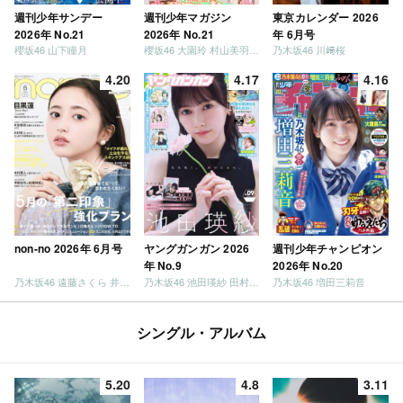
週刊少年サンデー
週刊少年マガジン
東京カレンダー 2026
2026年 No.21
2026年 No.21
年 6月号
櫻坂46 山下瞳月
櫻坂46 大園玲 村山美羽 稲熊ひな
乃木坂46 川﨑桜
4.20
4.17
4.16
non-no 2026年 6月号
ヤングガンガン 2026
週刊少年チャンピオン
年 No.9
2026年 No.20
乃木坂46 遠藤さくら 井上和 / 日向坂46 小坂菜緒
乃木坂46 池田瑛紗 田村真佑
乃木坂46 増田三莉音
シングル・アルバム
5.20
4.8
3.11