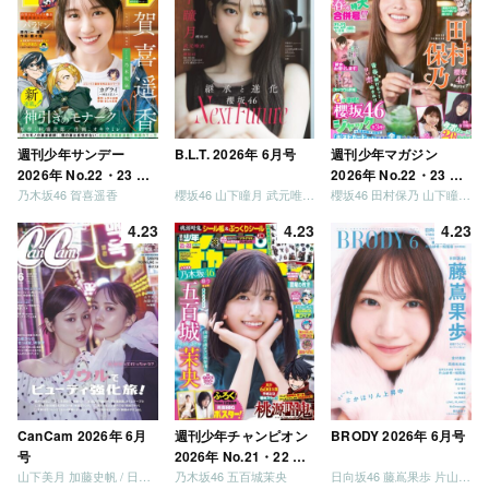
「笑って卒業を祝いま
しょう」 [Blu-ray]
週刊少年サンデー
B.L.T. 2026年 6月号
週刊少年マガジン
2026年 No.22・23 合
2026年 No.22・23 合
乃木坂46 賀喜遥香
櫻坂46 山下瞳月 武元唯衣 / 乃木坂46 海邉朱莉
櫻坂46 田村保乃 山下瞳月 山川宇衣
併号
併号
4.23
4.23
4.23
CanCam 2026年 6月
週刊少年チャンピオン
BRODY 2026年 6月号
号
2026年 No.21・22 合
山下美月 加藤史帆 / 日向坂46 大野愛実
乃木坂46 五百城茉央
日向坂46 藤嶌果歩 片山紗希 松尾桜 金村美玖 髙橋未来虹
併号