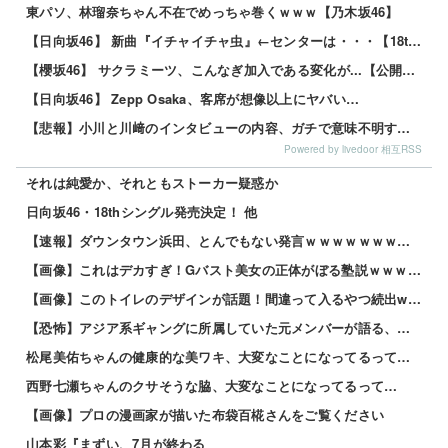
東パソ、林瑠奈ちゃん不在でめっちゃ巻くｗｗｗ【乃木坂46】
【日向坂46】 新曲『イチャイチャ虫』←センターは・・・【18thシングル】
【櫻坂46】 サクラミーツ、こんなぎ加入である変化が...【公開収録レポ】
【日向坂46】 Zepp Osaka、客席が想像以上にヤバい…
【悲報】小川と川﨑のインタビューの内容、ガチで意味不明すぎる
Powered by livedoor 相互RSS
それは純愛か、それともストーカー疑惑か
日向坂46・18thシングル発売決定！ 他
【速報】ダウンタウン浜田、とんでもない発言ｗｗｗｗｗｗｗｗｗｗ 他
【画像】これはデカすぎ！Gバスト美女の正体がぼる塾説ｗｗｗｗ 他
【画像】このトイレのデザインが話題！間違って入るやつ続出www 他
【恐怖】アジア系ギャングに所属していた元メンバーが語る、あの時のリアルすぎる体験談… 他
松尾美佑ちゃんの健康的な美ワキ、大変なことになってるって…
西野七瀬ちゃんのクサそうな脇、大変なことになってるって…
【画像】プロの漫画家が描いた布袋百椛さんをご覧ください
山本彩『まずい、7月が終わる