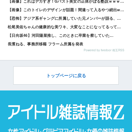
【画像】これはデカすぎ！Gバスト美女の正体がぼる塾説ｗｗｗｗ 他
【画像】このトイレのデザインが話題！間違って入るやつ続出www 他
【恐怖】アジア系ギャングに所属していた元メンバーが語る、あの時のリアルすぎる体験談… 他
松尾美佑ちゃんの健康的な美ワキ、大変なことになってるって…
【日向坂46】河田陽菜推し、このときに卒業を察していた...
長濱ねる、事務所移籍 フラーム所属を発表
Powered by livedoor 相互RSS
トップページに戻る