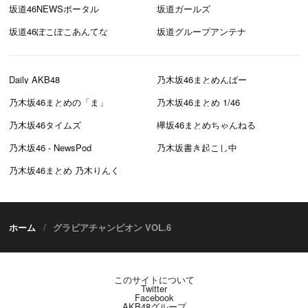
坂道46NEWSポータル
坂道ガールズ
坂道46ぽこぽこあんてな
坂道グループアンテナ
Daily AKB48
乃木坂46まとめんばー
乃木坂46まとめの「ま」
乃木坂46まとめ 1/46
乃木坂46タイムズ
欅坂46まとめちゃんねる
乃木坂46 - NewsPod
乃木坂書き起こし中
乃木坂46まとめ 乃木りんく
ホーム
グラビアチャンピオン VOL.6
このサイトについて
Twitter
Facebook
AKB48グループ