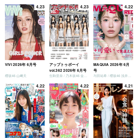
4.23
4.23
4.22
ViVi 2026年 6月号
アップトゥボーイ
MAQUIA 2026年 6月
vol.362 2026年 6月号
号
櫻坂46 山﨑天
生駒里奈 / 乃木坂46 金川紗耶 森平麗心
与田祐希 / 櫻坂46 浅井恋乃未
4.22
4.22
4.21