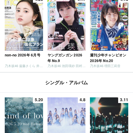
non-no 2026年 6月号
ヤングガンガン 2026
週刊少年チャンピオン
年 No.9
2026年 No.20
乃木坂46 遠藤さくら 井上和 / 日向坂46 小坂菜緒
乃木坂46 池田瑛紗 田村真佑
乃木坂46 増田三莉音
シングル・アルバム
5.20
4.8
3.11