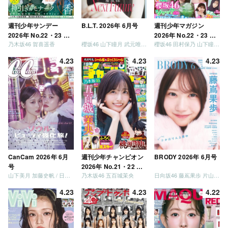
週刊少年サンデー
B.L.T. 2026年 6月号
週刊少年マガジン
2026年 No.22・23 合
2026年 No.22・23 合
乃木坂46 賀喜遥香
櫻坂46 山下瞳月 武元唯衣 / 乃木坂46 海邉朱莉
櫻坂46 田村保乃 山下瞳月 山川宇衣
併号
併号
4.23
4.23
4.23
CanCam 2026年 6月
週刊少年チャンピオン
BRODY 2026年 6月号
号
2026年 No.21・22 合
山下美月 加藤史帆 / 日向坂46 大野愛実
乃木坂46 五百城茉央
日向坂46 藤嶌果歩 片山紗希 松尾桜 金村美玖 髙橋未来虹
併号
4.23
4.23
4.22