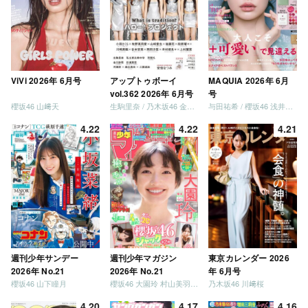
ViVi 2026年 6月号
アップトゥボーイ
MAQUIA 2026年 6月
vol.362 2026年 6月号
号
櫻坂46 山﨑天
生駒里奈 / 乃木坂46 金川紗耶 森平麗心
与田祐希 / 櫻坂46 浅井恋乃未
4.22
4.22
4.21
週刊少年サンデー
週刊少年マガジン
東京カレンダー 2026
2026年 No.21
2026年 No.21
年 6月号
櫻坂46 山下瞳月
櫻坂46 大園玲 村山美羽 稲熊ひな
乃木坂46 川﨑桜
4.20
4.17
4.16