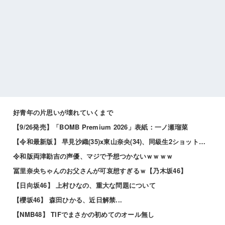
好青年の片思いが壊れていくまで
【9/26発売】「BOMB Premium 2026」表紙：一ノ瀬瑠菜
【令和最新版】 早見沙織(35)x東山奈央(34)、同級生2ショット写真がこちらｗｗｗｗ
令和版両津勘吉の声優、マジで予想つかないｗｗｗｗ
冨里奈央ちゃんのお父さんが可哀想すぎるｗ【乃木坂46】
【日向坂46】 上村ひなの、重大な問題について
【櫻坂46】 森田ひかる、近日解禁...
【NMB48】 TIFでまさかの初めてのオール無し