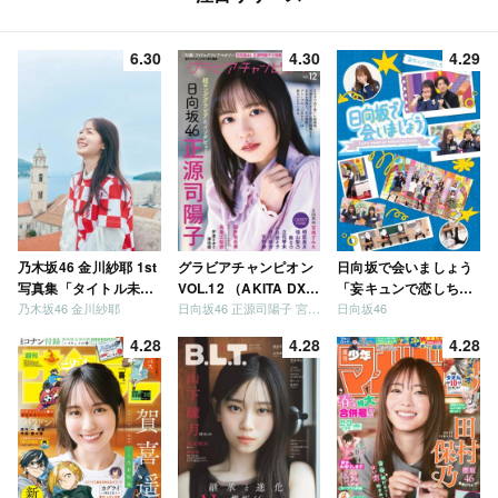
6.30
4.30
4.29
乃木坂46 金川紗耶 1st
グラビアチャンピオン
日向坂で会いましょう
写真集「タイトル未
VOL.12 （AKITA DXシ
「妄キュンで恋しちゃ
乃木坂46 金川紗耶
日向坂46 正源司陽子 宮地すみれ
日向坂46
定」
リーズ）
いましょう」「どっち
が強いか決めましょ
4.28
4.28
4.28
う」「ご褒美でロケし
ましょう」「フレンド
リーになりましょう」
「笑って卒業を祝いま
しょう」 [Blu-ray]