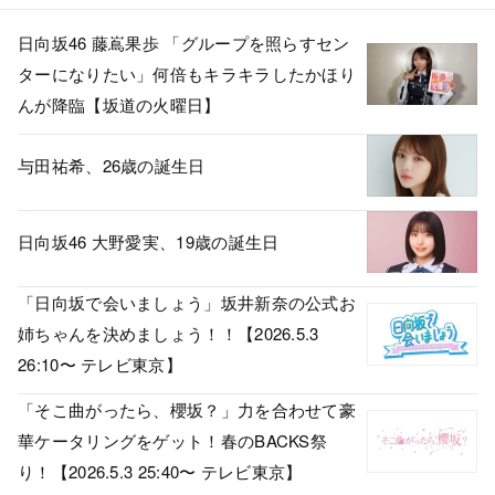
日向坂46 藤嶌果歩 「グループを照らすセン
ターになりたい」何倍もキラキラしたかほり
んが降臨【坂道の火曜日】
与田祐希、26歳の誕生日
日向坂46 大野愛実、19歳の誕生日
「日向坂で会いましょう」坂井新奈の公式お
姉ちゃんを決めましょう！！【2026.5.3
26:10〜 テレビ東京】
「そこ曲がったら、櫻坂？」力を合わせて豪
華ケータリングをゲット！春のBACKS祭
り！【2026.5.3 25:40〜 テレビ東京】