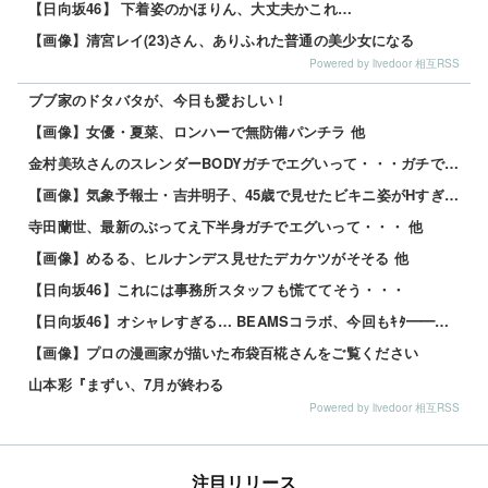
【日向坂46】 下着姿のかほりん、大丈夫かこれ…
【画像】清宮レイ(23)さん、ありふれた普通の美少女になる
Powered by livedoor 相互RSS
ブブ家のドタバタが、今日も愛おしい！
【画像】女優・夏菜、ロンハーで無防備パンチラ 他
金村美玖さんのスレンダーBODYガチでエグいって・・・ガチでエグいって・・・ 他
【画像】気象予報士・吉井明子、45歳で見せたビキニ姿がHすぎる 他
寺田蘭世、最新のぶってえ下半身ガチでエグいって・・・ 他
【画像】めるる、ヒルナンデス見せたデカケツがそそる 他
【日向坂46】これには事務所スタッフも慌ててそう・・・
【日向坂46】オシャレすぎる… BEAMSコラボ、今回もｷﾀ━━━━(ﾟ∀ﾟ)━━━━!!
【画像】プロの漫画家が描いた布袋百椛さんをご覧ください
山本彩『まずい、7月が終わる
Powered by livedoor 相互RSS
注目リリース