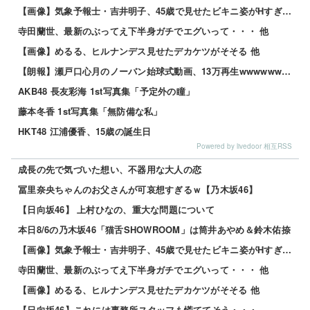
【画像】気象予報士・吉井明子、45歳で見せたビキニ姿がHすぎる 他
寺田蘭世、最新のぶってえ下半身ガチでエグいって・・・ 他
【画像】めるる、ヒルナンデス見せたデカケツがそそる 他
【朗報】瀬戸口心月のノーバン始球式動画、13万再生wwwwwwwwww
AKB48 長友彩海 1st写真集「予定外の瞳」
藤本冬香 1st写真集「無防備な私」
HKT48 江浦優香、15歳の誕生日
Powered by livedoor 相互RSS
成長の先で気づいた想い、不器用な大人の恋
冨里奈央ちゃんのお父さんが可哀想すぎるｗ【乃木坂46】
【日向坂46】 上村ひなの、重大な問題について
本日8/6の乃木坂46「猫舌SHOWROOM」は筒井あやめ＆鈴木佑捺
【画像】気象予報士・吉井明子、45歳で見せたビキニ姿がHすぎる 他
寺田蘭世、最新のぶってえ下半身ガチでエグいって・・・ 他
【画像】めるる、ヒルナンデス見せたデカケツがそそる 他
【日向坂46】これには事務所スタッフも慌ててそう・・・