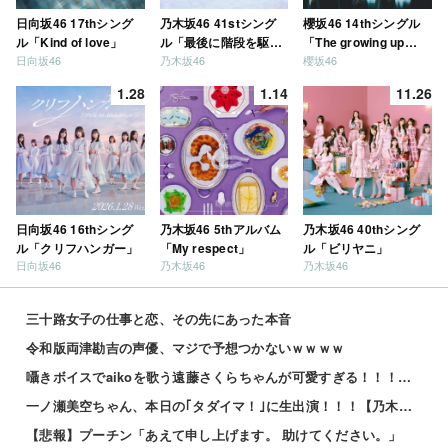
日向坂46 17thシング
乃木坂46 41stシング
櫻坂46 14thシングル
ル「Kind of love」
ル「最後に階段を駆け
「The growing up
日向坂46
乃木坂46
櫻坂46
上がったのはいつ
train」
だ？」
1.28
1.14
11.26
日向坂46 16thシング
乃木坂46 5thアルバム
乃木坂46 40thシング
ル「クリフハンガー」
「My respect」
ル「ビリヤニ」
日向坂46
乃木坂46
乃木坂46
三十路女子の仕事と恋、その先にあった本音
令和版両津勘吉の声優、マジで予想つかないｗｗｗｗ
囁きボイスでaikoを歌う遠藤さくらちゃんが可愛すぎる！！！【乃木坂46】
一ノ瀬美空ちゃん、本日の｢タダイマ！｣に生出演！！！【乃木坂46】
【悲報】プーチン「あえて申し上げます。 助けてください。」