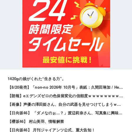
1420gの娘がくれた“生きる力”。
【8/20発売】「non-no 2026年 10月号」表紙：久間田琳加 / Hearts2Hearts
【朗報】eエデンズゼロの色保留変化の信頼度ｗｗｗｗｗｗｗｗｗｗ
【画像】声優の澤田姫さん、自分の武器を見せつけてしまうｗｗｗｗ
【日向坂46】 「ダメなのぉ...？」渡辺莉奈さん、写真集に興味津々
【櫻坂46】 村山美羽、情報解禁
【日向坂46】 月刊ジャイアンツ公式、重大告知！