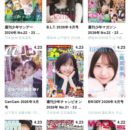
週刊少年サンデー
B.L.T. 2026年 6月号
週刊少年マガジン
2026年 No.22・23 合
2026年 No.22・23 合
乃木坂46 賀喜遥香
櫻坂46 山下瞳月 武元唯衣 / 乃木坂46 海邉朱莉
櫻坂46 田村保乃 山下瞳月 山川宇衣
併号
併号
4.23
4.23
4.23
CanCam 2026年 6月
週刊少年チャンピオン
BRODY 2026年 6月号
号
2026年 No.21・22 合
山下美月 加藤史帆 / 日向坂46 大野愛実
乃木坂46 五百城茉央
日向坂46 藤嶌果歩 片山紗希 松尾桜 金村美玖 髙橋未来虹
併号
4.23
4.23
4.22