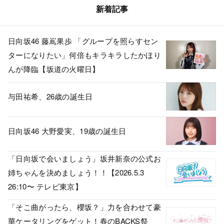
新着記事
日向坂46 藤嶌果歩 「グループを照らすセン
ターになりたい」何倍もキラキラしたかほり
んが降臨【坂道の火曜日】
与田祐希、26歳の誕生日
日向坂46 大野愛実、19歳の誕生日
「日向坂で会いましょう」坂井新奈の公式お
姉ちゃんを決めましょう！！【2026.5.3
26:10〜 テレビ東京】
「そこ曲がったら、櫻坂？」力を合わせて豪
華ケータリングをゲット！春のBACKS祭