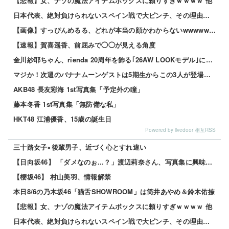
【悲報】女、ナゾの魔法アイテムボックスに頼りすぎｗｗｗｗ 他
日本代表、絶対負けられないスペイン戦で大ピンチ、その理由がこれｗｗｗｗ 他
【画像】すっぴんめるる、どれが本当の顔かわからないwwwww 他
【速報】賀喜遥香、前屈みで◯◯が見える角度
金川紗耶ちゃん、rienda 20周年を飾る｢26AW LOOKモデル｣に就任！！！【乃木坂46】
マジか！次週のバナナムーンゲストは5期生からこの3人が登場！！！【乃木坂46】
AKB48 長友彩海 1st写真集「予定外の瞳」
藤本冬香 1st写真集「無防備な私」
HKT48 江浦優香、15歳の誕生日
Powered by livedoor 相互RSS
三十路女子×後輩男子、近づく心とすれ違い
【日向坂46】 「ダメなのぉ...？」渡辺莉奈さん、写真集に興味津々
【櫻坂46】 村山美羽、情報解禁
本日8/6の乃木坂46「猫舌SHOWROOM」は筒井あやめ＆鈴木佑捺
【悲報】女、ナゾの魔法アイテムボックスに頼りすぎｗｗｗｗ 他
日本代表、絶対負けられないスペイン戦で大ピンチ、その理由がこれｗｗｗｗ 他