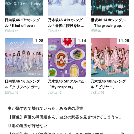
日向坂46 17thシング
乃木坂46 41stシング
櫻坂46 14thシングル
ル「Kind of love」
ル「最後に階段を駆け
「The growing up
日向坂46
乃木坂46
櫻坂46
上がったのはいつ
train」
だ？」
1.28
1.14
11.26
日向坂46 16thシング
乃木坂46 5thアルバム
乃木坂46 40thシング
ル「クリフハンガー」
「My respect」
ル「ビリヤニ」
日向坂46
乃木坂46
乃木坂46
妻が嫌すぎて壊れていった、ある夫の現実
【画像】声優の澤田姫さん、自分の武器を見せつけてしまうｗｗｗｗ
旦那の過去が許せない