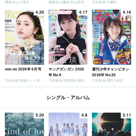
櫻坂46 山下瞳月
櫻坂46 大園玲 村山美羽 稲熊ひな
乃木坂46 川﨑桜
4.20
4.17
4.16
non-no 2026年 6月号
ヤングガンガン 2026
週刊少年チャンピオン
年 No.9
2026年 No.20
乃木坂46 遠藤さくら 井上和 / 日向坂46 小坂菜緒
乃木坂46 池田瑛紗 田村真佑
乃木坂46 増田三莉音
シングル・アルバム
5.20
4.8
3.11