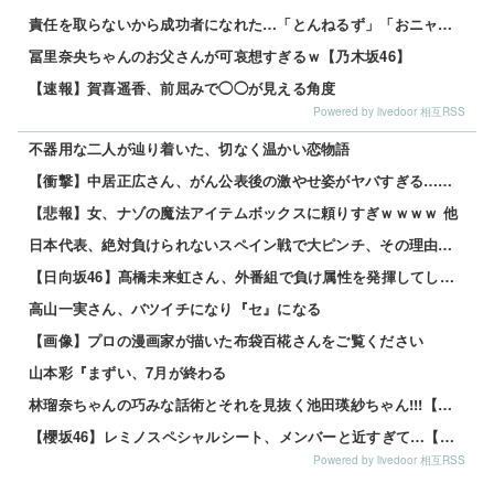
責任を取らないから成功者になれた…「とんねるず」「おニャン子」「AKB」とヒットを出し続けた秋元康の哲学！！！
冨里奈央ちゃんのお父さんが可哀想すぎるｗ【乃木坂46】
【速報】賀喜遥香、前屈みで◯◯が見える角度
Powered by livedoor 相互RSS
不器用な二人が辿り着いた、切なく温かい恋物語
【衝撃】中居正広さん、がん公表後の激やせ姿がヤバすぎる…【画像】 他
【悲報】女、ナゾの魔法アイテムボックスに頼りすぎｗｗｗｗ 他
日本代表、絶対負けられないスペイン戦で大ピンチ、その理由がこれｗｗｗｗ 他
【日向坂46】髙橋未来虹さん、外番組で負け属性を発揮してしまう…
高山一実さん、バツイチになり『セ』になる
【画像】プロの漫画家が描いた布袋百椛さんをご覧ください
山本彩『まずい、7月が終わる
林瑠奈ちゃんの巧みな話術とそれを見抜く池田瑛紗ちゃん!!!【乃木坂46】
【櫻坂46】レミノスペシャルシート、メンバーと近すぎて…【全国ツアー2026】
Powered by livedoor 相互RSS