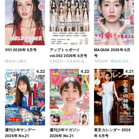
ViVi 2026年 6月号
アップトゥボーイ
MAQUIA 2026年 6月
vol.362 2026年 6月号
号
櫻坂46 山﨑天
生駒里奈 / 乃木坂46 金川紗耶 森平麗心
与田祐希 / 櫻坂46 浅井恋乃未
4.22
4.22
4.21
週刊少年サンデー
週刊少年マガジン
東京カレンダー 2026
2026年 No.21
2026年 No.21
年 6月号