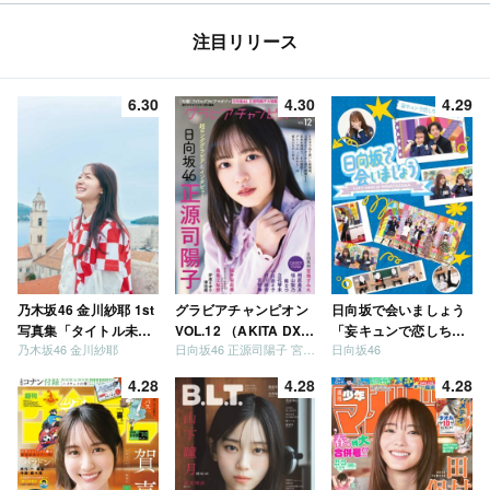
注目リリース
6.30
4.30
4.29
乃木坂46 金川紗耶 1st
グラビアチャンピオン
日向坂で会いましょう
写真集「タイトル未
VOL.12 （AKITA DXシ
「妄キュンで恋しちゃ
乃木坂46 金川紗耶
日向坂46 正源司陽子 宮地すみれ
日向坂46
定」
リーズ）
いましょう」「どっち
が強いか決めましょ
4.28
4.28
4.28
う」「ご褒美でロケし
ましょう」「フレンド
リーになりましょう」
「笑って卒業を祝いま
しょう」 [Blu-ray]