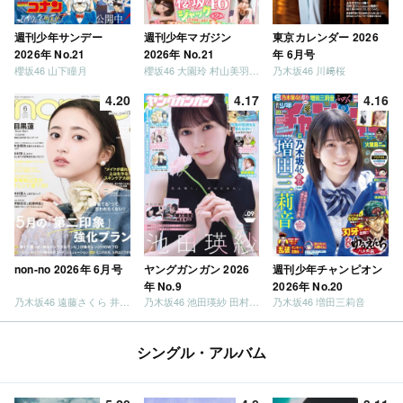
週刊少年サンデー
週刊少年マガジン
東京カレンダー 2026
2026年 No.21
2026年 No.21
年 6月号
櫻坂46 山下瞳月
櫻坂46 大園玲 村山美羽 稲熊ひな
乃木坂46 川﨑桜
4.20
4.17
4.16
non-no 2026年 6月号
ヤングガンガン 2026
週刊少年チャンピオン
年 No.9
2026年 No.20
乃木坂46 遠藤さくら 井上和 / 日向坂46 小坂菜緒
乃木坂46 池田瑛紗 田村真佑
乃木坂46 増田三莉音
シングル・アルバム