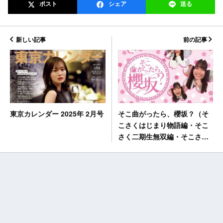
ポスト
シェア
送る
新しい記事
前の記事
そこ曲がったら、櫻坂？（そ
東京カレンダー 2025年 2月号
こさくはじまり物語編・そこ
さく二期生無双編・そこさく
三期生スペシャル編・そこさ
く体育祭編・そこさく頭脳祭
り編） [Blu-ray]