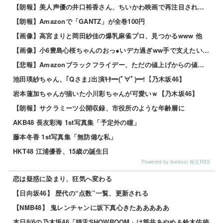
【朗報】美人声優の井口裕香さん、ちいかわ映画で再注目されるｗｗｗｗ
【朗報】Amazonで「GANTZ」が全巻100円
【画像】高宮まりと岡田紗佳の爆乳麻雀プロ、見つかるwww 他
【画像】小6豊島心桜ちゃんのおっ●いデカ過ぎww手で支えたい奴、急げｗｗｗｗ 他
【悲報】Amazonブラックフライデー、ただの値上げからの値下げセールだったｗｗｗ 他
池田瑛紗ちゃん、｢Qさま｣出演ｷﾀ━(ﾟ∀ﾟ)━!【乃木坂46】
岩本蓮加ちゃんが描いた小川彩ちゃんが可愛いｗ【乃木坂46】
【朗報】サクラミーツ公開収録、市役所のような年齢層に
AKB48 長友彩海 1st写真集「予定外の瞳」
藤本冬香 1st写真集「無防備な私」
HKT48 江浦優香、15歳の誕生日
Powered by livedoor 相互RSS
恋は疑惑に染まり、狂気へ変わる
【日向坂46】 歴代の“点数”一覧、更新される
【NMB48】 鬼レンチャンに坂下真心きたあああああ
本日8/6の乃木坂46「猫舌SHOWROOM」は筒井あやめ＆鈴木佑捺