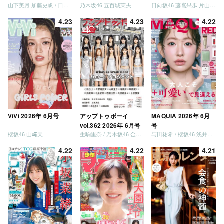
山下美月 加藤史帆 / 日向坂46 大野愛実
乃木坂46 五百城茉央
日向坂46 藤嶌果歩 片山紗希 松尾桜 金村美玖 髙橋未来虹
併号
4.23
4.23
4.22
ViVi 2026年 6月号
アップトゥボーイ
MAQUIA 2026年 6月
vol.362 2026年 6月号
号
櫻坂46 山﨑天
生駒里奈 / 乃木坂46 金川紗耶 森平麗心
与田祐希 / 櫻坂46 浅井恋乃未
4.22
4.22
4.21