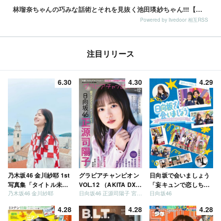
林瑠奈ちゃんの巧みな話術とそれを見抜く池田瑛紗ちゃん!!!【乃木坂46】
Powered by livedoor 相互RSS
注目リリース
6.30
4.30
4.29
乃木坂46 金川紗耶 1st
グラビアチャンピオン
日向坂で会いましょう
写真集「タイトル未
VOL.12 （AKITA DXシ
「妄キュンで恋しちゃ
乃木坂46 金川紗耶
日向坂46 正源司陽子 宮地すみれ
日向坂46
定」
リーズ）
いましょう」「どっち
が強いか決めましょ
4.28
4.28
4.28
う」「ご褒美でロケし