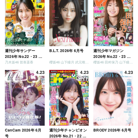
ましょう」「フレンド
リーになりましょう」
「笑って卒業を祝いま
しょう」 [Blu-ray]
週刊少年サンデー
B.L.T. 2026年 6月号
週刊少年マガジン
2026年 No.22・23 合
2026年 No.22・23 合
乃木坂46 賀喜遥香
櫻坂46 山下瞳月 武元唯衣 / 乃木坂46 海邉朱莉
櫻坂46 田村保乃 山下瞳月 山川宇衣
併号
併号
4.23
4.23
4.23
CanCam 2026年 6月
週刊少年チャンピオン
BRODY 2026年 6月号
号
2026年 No.21・22 合