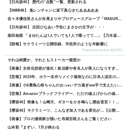
【日向坂46】 歴代の“点数”一覧、更新される
【NMB48】 鬼レンチャンに坂下真心きたあああああ
佐々木優佳里さんが永尾まりやプロデュースグループ「WASURENA」に加入発表！現在のグループと兼任へ【元AKB48ゆかるん・まりやぎ】
【日向坂46】 次回ひなあい予告にまさかの文字が・・・
柴田柚菜 「まゆたんは1人でいても1人で喋ってて…」【乃木坂46】
【朗報】サクラミーツ公開収録、市役所のような年齢層に
Powered by livedoor 相互RSS
それは純愛か、それともストーカー疑惑か
【画像】女体化技術が進化！政治家や有名人が美人になりすぎて草ｗｗｗｗ 他
【悲報】2023年、ホラー名作リメイク連発なのに日本人涙目の理由がこれｗｗｗｗ 他
【画像】小6豊島心桜ちゃんのおっ●いデカ過ぎww手で支えたい奴、急げｗｗｗｗ 他
【悲報】Amazonブラックフライデー、ただの値上げからの値下げセールだったｗｗｗ 他
【櫻坂46】映像も！山﨑天、ギターをかき鳴らし開会宣言！！！【閃光ライオット2026】
【櫻坂46】サクラミーツ、こんなぎ加入である変化が…【公開収録レポ】
【画像】プロの漫画家が描いた布袋百椛さんをご覧ください
山本彩『まずい、7月が終わる