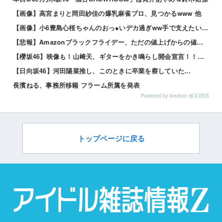
【画像】高宮まりと岡田紗佳の爆乳麻雀プロ、見つかるwww 他
【画像】小6豊島心桜ちゃんのおっ●いデカ過ぎww手で支えたい奴、急げｗｗｗｗ 他
【悲報】Amazonブラックフライデー、ただの値上げからの値下げセールだったｗｗｗ 他
【櫻坂46】映像も！山﨑天、ギターをかき鳴らし開会宣言！！！【閃光ライオット2026】
【日向坂46】河田陽菜推し、このときに卒業を察していた...
長濱ねる、事務所移籍 フラーム所属を発表
Powered by livedoor 相互RSS
トップページに戻る