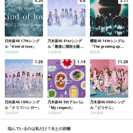
5.20
4.8
3.11
日向坂46 17thシング
乃木坂46 41stシング
櫻坂46 14thシングル
ル「Kind of love」
ル「最後に階段を駆け
「The growing up
日向坂46
乃木坂46
櫻坂46
上がったのはいつ
train」
だ？」
1.28
1.14
11.26
日向坂46 16thシング
乃木坂46 5thアルバム
乃木坂46 40thシング
ル「クリフハンガー」
「My respect」
ル「ビリヤニ」
日向坂46
乃木坂46
乃木坂46
悩んでいるのは私だけ？夫との距離