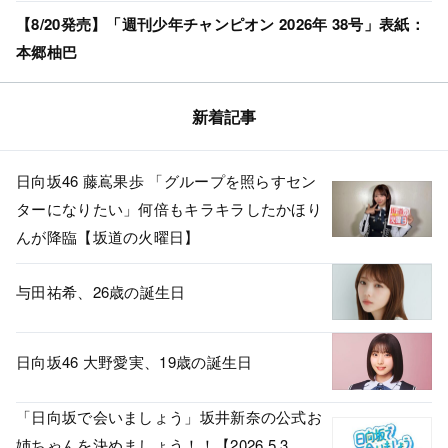
【8/20発売】「週刊少年チャンピオン 2026年 38号」表紙：
本郷柚巴
新着記事
日向坂46 藤嶌果歩 「グループを照らすセン
ターになりたい」何倍もキラキラしたかほり
んが降臨【坂道の火曜日】
与田祐希、26歳の誕生日
日向坂46 大野愛実、19歳の誕生日
「日向坂で会いましょう」坂井新奈の公式お
姉ちゃんを決めましょう！！【2026.5.3