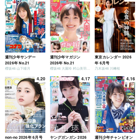
週刊少年サンデー
週刊少年マガジン
東京カレンダー 2026
2026年 No.21
2026年 No.21
年 6月号
櫻坂46 山下瞳月
櫻坂46 大園玲 村山美羽 稲熊ひな
乃木坂46 川﨑桜
4.20
4.17
4.16
non-no 2026年 6月号
ヤングガンガン 2026
週刊少年チャンピオン