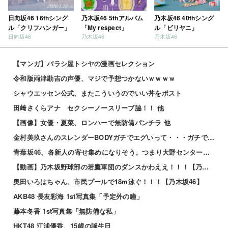
日向坂46 16thシング
乃木坂46 5thアルバム
乃木坂46 40thシング
ル「クリフハンガー」
「My respect」
ル「ビリヤニ」
日向坂46
乃木坂46
乃木坂46
【マンガ】バラシ屋トシヤの漫画セレクション
令和版両津勘吉の声優、マジで予想つかないｗｗｗｗ
シャウエッセン公式、またこういうのでいい丼をポスト
田﨑さくらアナ セクシーノースリーブ脇！！ 他
【画像】女優・夏菜、ロンハーで無防備パンチラ 他
金村美玖さんのスレンダーBODYガチでエグいって・・・ガチでエグいって・・・ 他
青葉坂46、各新人の寄せ集めになりそう。つまり大野センターだな
【動画】乃木坂野球部の若鷹軍団のダンスかわええ！！！【乃木坂46】
奥田いろはちゃん、市民プールで18m泳ぐ！！！【乃木坂46】
AKB48 長友彩海 1st写真集「予定外の瞳」
藤本冬香 1st写真集「無防備な私」
HKT48 江浦優香、15歳の誕生日