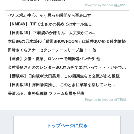
Powered by livedoor 相互RSS
ぜんぶ私が中心、そう思った瞬間から歪み出す
【NMB48】 TIFでまさかの初めてのオール無し
【日向坂46】 下着姿のかほりん、大丈夫かこれ…
本日8/6の乃木坂46「猫舌SHOWROOM」は筒井あやめ＆鈴木佑捺
田﨑さくらアナ セクシーノースリーブ脇！！ 他
【画像】女優・夏菜、ロンハーで無防備パンチラ 他
金村美玖さんのスレンダーBODYガチでエグいって・・・ガチでエグいって・・・ 他
【櫻坂46】日向坂46大田美月、この四期生らと交流がある模様
【日向坂46】河田陽菜推し、このときに卒業を察していた...
長濱ねる、事務所移籍 フラーム所属を発表
Powered by livedoor 相互RSS
トップページに戻る