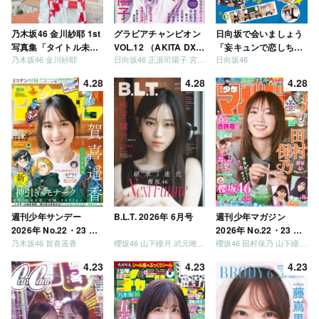
乃木坂46 金川紗耶 1st
グラビアチャンピオン
日向坂で会いましょう
写真集「タイトル未
VOL.12 （AKITA DXシ
「妄キュンで恋しちゃ
乃木坂46 金川紗耶
日向坂46 正源司陽子 宮地すみれ
日向坂46
定」
リーズ）
いましょう」「どっち
が強いか決めましょ
4.28
4.28
4.28
う」「ご褒美でロケし
ましょう」「フレンド
リーになりましょう」
「笑って卒業を祝いま
しょう」 [Blu-ray]
週刊少年サンデー
B.L.T. 2026年 6月号
週刊少年マガジン
2026年 No.22・23 合
2026年 No.22・23 合
乃木坂46 賀喜遥香
櫻坂46 山下瞳月 武元唯衣 / 乃木坂46 海邉朱莉
櫻坂46 田村保乃 山下瞳月 山川宇衣
併号
併号
4.23
4.23
4.23