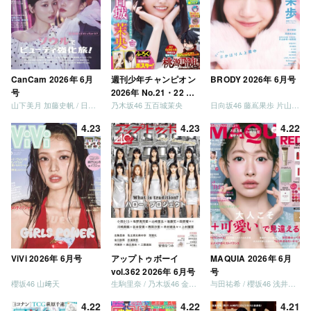
CanCam 2026年 6月
週刊少年チャンピオン
BRODY 2026年 6月号
号
2026年 No.21・22 合
山下美月 加藤史帆 / 日向坂46 大野愛実
乃木坂46 五百城茉央
日向坂46 藤嶌果歩 片山紗希 松尾桜 金村美玖 髙橋未来虹
併号
4.23
4.23
4.22
ViVi 2026年 6月号
アップトゥボーイ
MAQUIA 2026年 6月
vol.362 2026年 6月号
号
櫻坂46 山﨑天
生駒里奈 / 乃木坂46 金川紗耶 森平麗心
与田祐希 / 櫻坂46 浅井恋乃未
4.22
4.22
4.21