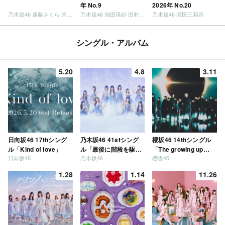
年 No.9
2026年 No.20
乃木坂46 遠藤さくら 井上和 / 日向坂46 小坂菜緒
乃木坂46 池田瑛紗 田村真佑
乃木坂46 増田三莉音
シングル・アルバム
5.20
4.8
3.11
日向坂46 17thシング
乃木坂46 41stシング
櫻坂46 14thシングル
ル「Kind of love」
ル「最後に階段を駆け
「The growing up
日向坂46
乃木坂46
櫻坂46
上がったのはいつ
train」
だ？」
1.28
1.14
11.26