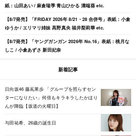
紙：山田あい / 麻倉瑞季 青山ひかる 溝端葵 etc.
【8/7発売】「FRIDAY 2026年 8/21・28 合併号」表紙：小倉
ゆうか / エリマリ姉妹 髙野真央 福井梨莉華 etc.
【8/7発売】「ヤングガンガン 2026年 No.16」表紙：桃月な
しこ / 小倉あずさ 新田妃奈
新着記事
日向坂46 藤嶌果歩 「グループを照らすセン
ターになりたい」何倍もキラキラしたかほり
んが降臨【坂道の火曜日】
与田祐希、26歳の誕生日