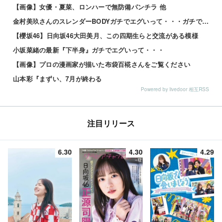
【画像】女優・夏菜、ロンハーで無防備パンチラ 他
金村美玖さんのスレンダーBODYガチでエグいって・・・ガチでエグいって・・・ 他
【櫻坂46】日向坂46大田美月、この四期生らと交流がある模様
小坂菜緒の最新『下半身』ガチでエグいって・・・
【画像】プロの漫画家が描いた布袋百椛さんをご覧ください
山本彩『まずい、7月が終わる
Powered by livedoor 相互RSS
注目リリース
6.30
4.30
4.29