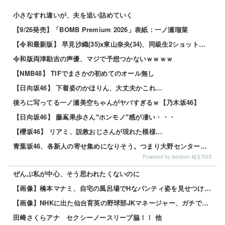
小さなすれ違いが、夫を追い詰めていく
【9/26発売】「BOMB Premium 2026」表紙：一ノ瀬瑠菜
【令和最新版】 早見沙織(35)x東山奈央(34)、同級生2ショット写真がこちらｗｗｗｗ
令和版両津勘吉の声優、マジで予想つかないｗｗｗｗ
【NMB48】 TIFでまさかの初めてのオール無し
【日向坂46】 下着姿のかほりん、大丈夫かこれ…
後ろに写ってる一ノ瀬美空ちゃんがヤバすぎるｗ【乃木坂46】
【日向坂46】 藤嶌果歩さん"ホンモノ"感が凄い・・・
【櫻坂46】 リアミ、説教おじさんが現れた模様...
青葉坂46、各新人の寄せ集めになりそう。つまり大野センターだな
Powered by livedoor 相互RSS
ぜんぶ私が中心、そう思われたくないのに
【画像】橋本マナミ、自宅の風呂場でHなパンティ姿を見せつける 他
【画像】NHKに出た仙台育英の野球部JKマネージャー、ガチで可愛いぞ 他
田﨑さくらアナ セクシーノースリーブ脇！！ 他