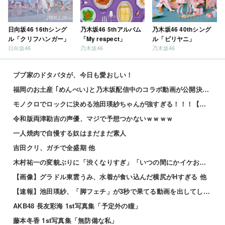
日向坂46 16thシング
乃木坂46 5thアルバム
乃木坂46 40thシング
ル「クリフハンガー」
「My respect」
ル「ビリヤニ」
日向坂46
乃木坂46
乃木坂46
ブブ家のドタバタが、今日も愛おしい！
福岡のお土産 ｢めんべい｣と乃木坂配信中のコラボ動画が公開決定！！！【乃木坂46】
モノクロでロックに決める池田瑛紗ちゃんが強すぎる！！！【乃木坂46】
令和版両津勘吉の声優、マジで予想つかないｗｗｗｗ
一人焼肉で自慢する奴はまだまだ素人
吉田クリ、ガチで全盛期 他
木村祐一の変貌ぶりに「渋くなりすぎ」「いつの間にかイケおじに」の声 他
【画像】グラドル東雲うみ、水着が食い込んだ横尻がHすぎる 他
【速報】池田瑛紗、「脚フェチ」が3秒で果てる動画を出してしまう・・・
AKB48 長友彩海 1st写真集「予定外の瞳」
藤本冬香 1st写真集「無防備な私」