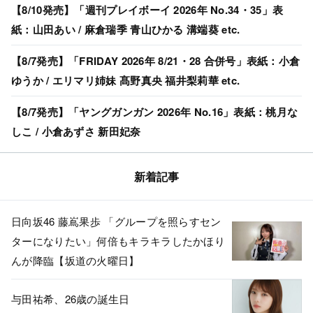
【8/10発売】「週刊プレイボーイ 2026年 No.34・35」表
紙：山田あい / 麻倉瑞季 青山ひかる 溝端葵 etc.
【8/7発売】「FRIDAY 2026年 8/21・28 合併号」表紙：小倉
ゆうか / エリマリ姉妹 髙野真央 福井梨莉華 etc.
【8/7発売】「ヤングガンガン 2026年 No.16」表紙：桃月な
しこ / 小倉あずさ 新田妃奈
新着記事
日向坂46 藤嶌果歩 「グループを照らすセン
ターになりたい」何倍もキラキラしたかほり
んが降臨【坂道の火曜日】
与田祐希、26歳の誕生日