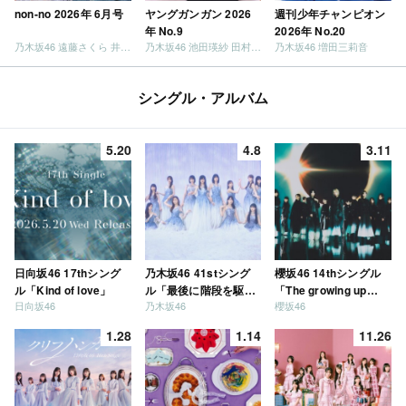
non-no 2026年 6月号
ヤングガンガン 2026
週刊少年チャンピオン
年 No.9
2026年 No.20
乃木坂46 遠藤さくら 井上和 / 日向坂46 小坂菜緒
乃木坂46 池田瑛紗 田村真佑
乃木坂46 増田三莉音
シングル・アルバム
5.20
4.8
3.11
日向坂46 17thシング
乃木坂46 41stシング
櫻坂46 14thシングル
ル「Kind of love」
ル「最後に階段を駆け
「The growing up
日向坂46
乃木坂46
櫻坂46
上がったのはいつ
train」
だ？」
1.28
1.14
11.26