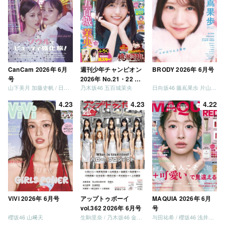
CanCam 2026年 6月
週刊少年チャンピオン
BRODY 2026年 6月号
号
2026年 No.21・22 合
山下美月 加藤史帆 / 日向坂46 大野愛実
乃木坂46 五百城茉央
日向坂46 藤嶌果歩 片山紗希 松尾桜 金村美玖 髙橋未来虹
併号
4.23
4.23
4.22
ViVi 2026年 6月号
アップトゥボーイ
MAQUIA 2026年 6月
vol.362 2026年 6月号
号
櫻坂46 山﨑天
生駒里奈 / 乃木坂46 金川紗耶 森平麗心
与田祐希 / 櫻坂46 浅井恋乃未