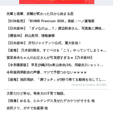
先輩と後輩、距離が変わった日から始まる恋
【9/26発売】「BOMB Premium 2026」表紙：一ノ瀬瑠菜
【日向坂46】 「ダメなのぉ...？」渡辺莉奈さん、写真集に興味津々
【櫻坂46】 村山美羽、情報解禁
【日向坂46】 月刊ジャイアンツ公式、重大告知！
【速報】 乃木坂5期生、すぐベロを「こう」やってシてしまうｗｗｗｗｗｗ
冨里奈央ちゃんのお父さんが可哀想すぎるｗ【乃木坂46】
【令和最新版】 早見沙織(35)x東山奈央(34)、同級生2ショット写真がこちらｗｗｗｗ
令和版両津勘吉の声優、マジで予想つかないｗｗｗｗ
【速報】池田瑛紗、「脚フェチ」が3秒で果てる動画を出してしまう・・・
Powered by livedoor 相互RSS
大変だけど幸せ。等身大の子育て物語。
【画像】めるる、ヒルナンデス見せたデカケツがそそる 他
吉田クリ、ガチで全盛期 他