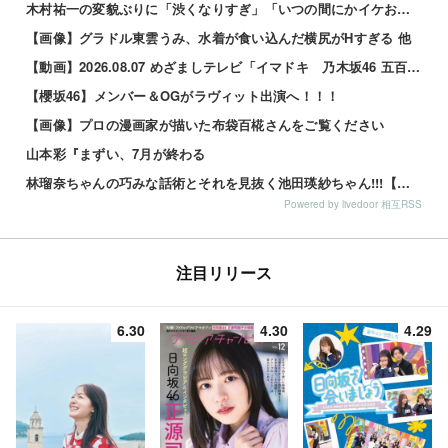
木村祐一の変貌ぶりに「渋くなりすぎ」「いつの間にかイケおじに」の声 他
【画像】グラドル東雲うみ、水着が食い込んだ横尻がHすぎる 他
【動画】2026.08.07 めざましテレビ「イマドキ 乃木坂46 五百城茉央」
【櫻坂46】メンバー＆OGがラヴィット出演へ！！！
【画像】プロの漫画家が描いた布袋百椛さんをご覧ください
山本彩『まずい、7月が終わる
林瑠奈ちゃんの巧みな話術とそれを見抜く池田瑛紗ちゃん!!!【乃木坂46】
Powered by livedoor 相互RSS
注目リリース
6.30
4.30
4.29