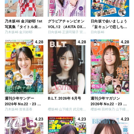
乃木坂46 金川紗耶 1st
グラビアチャンピオン
日向坂で会いましょう
写真集「タイトル未
VOL.12 （AKITA DXシ
「妄キュンで恋しちゃ
乃木坂46 金川紗耶
日向坂46 正源司陽子 宮地すみれ
日向坂46
定」
リーズ）
いましょう」「どっち
が強いか決めましょ
4.28
4.28
4.28
う」「ご褒美でロケし
ましょう」「フレンド
リーになりましょう」
「笑って卒業を祝いま
しょう」 [Blu-ray]
週刊少年サンデー
B.L.T. 2026年 6月号
週刊少年マガジン
2026年 No.22・23 合
2026年 No.22・23 合
乃木坂46 賀喜遥香
櫻坂46 山下瞳月 武元唯衣 / 乃木坂46 海邉朱莉
櫻坂46 田村保乃 山下瞳月 山川宇衣
併号
併号
4.23
4.23
4.23