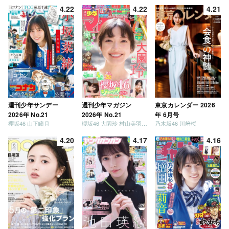
4.22
4.22
4.21
週刊少年サンデー
週刊少年マガジン
東京カレンダー 2026
2026年 No.21
2026年 No.21
年 6月号
櫻坂46 山下瞳月
櫻坂46 大園玲 村山美羽 稲熊ひな
乃木坂46 川﨑桜
4.20
4.17
4.16