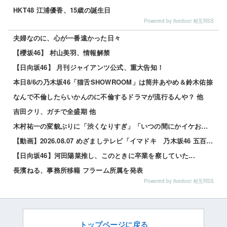
HKT48 江浦優香、15歳の誕生日
Powered by livedoor 相互RSS
夫婦なのに、心が一番遠かった日々
【櫻坂46】 村山美羽、情報解禁
【日向坂46】 月刊ジャイアンツ公式、重大告知！
本日8/6の乃木坂46「猫舌SHOWROOM」は筒井あやめ＆鈴木佑捺
なんで不倫したらいかんのに不倫するドラマが流行るんや？ 他
吉田クリ、ガチで全盛期 他
木村祐一の変貌ぶりに「渋くなりすぎ」「いつの間にかイケおじに」の声 他
【動画】2026.08.07 めざましテレビ「イマドキ 乃木坂46 五百城茉央」
【日向坂46】河田陽菜推し、このときに卒業を察していた...
長濱ねる、事務所移籍 フラーム所属を発表
Powered by livedoor 相互RSS
トップページに戻る