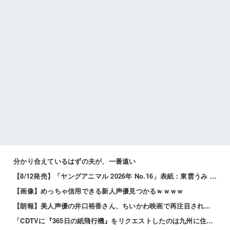
分かり合えているはずの夫が、一番遠い
【8/12発売】「ヤングアニマル 2026年 No.16」表紙：東雲うみ / 虹咲カリナ
【画像】めっちゃ信用できる新人声優見つかるｗｗｗｗ
【朗報】美人声優の井口裕香さん、ちいかわ映画で再注目されるｗｗｗｗ
「CDTVに『365日の紙飛行機』をリクエストしたのは九州に住む中学生」←この事実って結構デカいよな【AKB48】