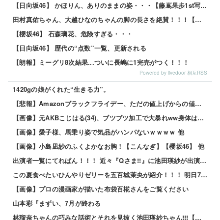
【日向坂46】 かほりん、ありのままの姿・・・【藤嶌果歩1st写真集】
田村真佑ちゃん、大越ひなのちゃんの脚の長さを絶賛！！！【乃木坂46】
【櫻坂46】 石森璃花、危険すぎる・・・
【日向坂46】 歴代の“点数”一覧、更新される
【朗報】ミーグリ8次結果...ついに長嶋に1完売がつく！！！
Powered by livedoor 相互RSS
1420gの娘がくれた“生きる力”。
【悲報】Amazonブラックフライデー、ただの値上げからの値下げセールだったｗｗｗ 他
【画像】元AKBこじはる(34)、ブツブツ加工で大暴れww身体はめっちゃいいのにな・・・ 他
【画像】愛子様、馬乗り姿で気品がハンパないｗｗｗｗ 他
【画像】小島凪紗のふくよかなお胸！【こんなぎ】【櫻坂46】 他
出演者一覧にてれぱん！！！ 近々『Qさま!!』に池田瑛紗が出演する模様！【乃木坂46】
この夏食べたいひんやりゼリーを五百城茉央が紹介！！！ 明日7日の『めざましテレビ』見逃すな！【乃木坂46】
【画像】プロの漫画家が描いた布袋百椛さんをご覧ください
山本彩『まずい、7月が終わる
林瑠奈ちゃんの巧みな話術とそれを見抜く池田瑛紗ちゃん!!!【乃木坂46】