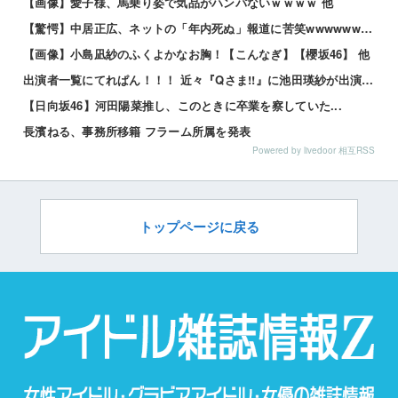
【画像】愛子様、馬乗り姿で気品がハンパないｗｗｗｗ 他
【驚愕】中居正広、ネットの「年内死ぬ」報道に苦笑wwwwww 他
【画像】小島凪紗のふくよかなお胸！【こんなぎ】【櫻坂46】 他
出演者一覧にてれぱん！！！ 近々『Qさま!!』に池田瑛紗が出演する模様！【乃木坂46】
【日向坂46】河田陽菜推し、このときに卒業を察していた...
長濱ねる、事務所移籍 フラーム所属を発表
Powered by livedoor 相互RSS
トップページに戻る