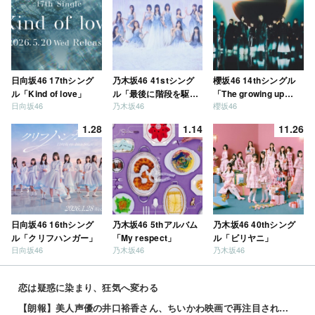
日向坂46 17thシング
乃木坂46 41stシング
櫻坂46 14thシングル
ル「Kind of love」
ル「最後に階段を駆け
「The growing up
日向坂46
乃木坂46
櫻坂46
上がったのはいつ
train」
だ？」
1.28
1.14
11.26
日向坂46 16thシング
乃木坂46 5thアルバム
乃木坂46 40thシング
ル「クリフハンガー」
「My respect」
ル「ビリヤニ」
日向坂46
乃木坂46
乃木坂46
恋は疑惑に染まり、狂気へ変わる
【朗報】美人声優の井口裕香さん、ちいかわ映画で再注目されるｗｗｗｗ