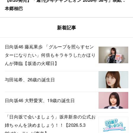
【8/20発売】「週刊少年チャンピオン 2026年 38号」表紙：
本郷柚巴
新着記事
日向坂46 藤嶌果歩 「グループを照らすセン
ターになりたい」何倍もキラキラしたかほり
んが降臨【坂道の火曜日】
与田祐希、26歳の誕生日
日向坂46 大野愛実、19歳の誕生日
「日向坂で会いましょう」坂井新奈の公式お
姉ちゃんを決めましょう！！【2026.5.3