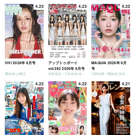
4.23
4.23
4.22
ViVi 2026年 6月号
アップトゥボーイ
MAQUIA 2026年 6月
vol.362 2026年 6月号
号
櫻坂46 山﨑天
生駒里奈 / 乃木坂46 金川紗耶 森平麗心
与田祐希 / 櫻坂46 浅井恋乃未
4.22
4.22
4.21