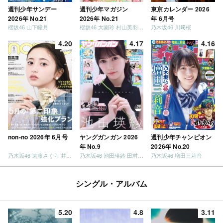
週刊少年サンデー
週刊少年マガジン
東京カレンダー 2026
2026年 No.21
2026年 No.21
年 6月号
櫻坂46 山下瞳月
櫻坂46 大園玲 村山美羽 稲熊ひな
乃木坂46 川﨑桜
4.20
4.17
4.16
non-no 2026年 6月号
ヤングガンガン 2026
週刊少年チャンピオン
年 No.9
2026年 No.20
乃木坂46 遠藤さくら 井上和 / 日向坂46 小坂菜緒
乃木坂46 池田瑛紗 田村真佑
乃木坂46 増田三莉音
シングル・アルバム
5.20
4.8
3.11