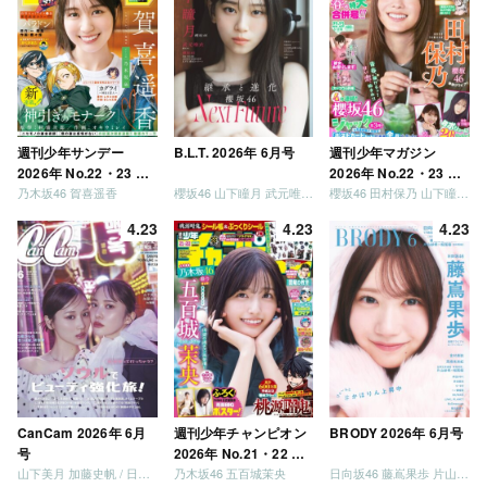
「笑って卒業を祝いま
しょう」 [Blu-ray]
週刊少年サンデー
B.L.T. 2026年 6月号
週刊少年マガジン
2026年 No.22・23 合
2026年 No.22・23 合
乃木坂46 賀喜遥香
櫻坂46 山下瞳月 武元唯衣 / 乃木坂46 海邉朱莉
櫻坂46 田村保乃 山下瞳月 山川宇衣
併号
併号
4.23
4.23
4.23
CanCam 2026年 6月
週刊少年チャンピオン
BRODY 2026年 6月号
号
2026年 No.21・22 合
山下美月 加藤史帆 / 日向坂46 大野愛実
乃木坂46 五百城茉央
日向坂46 藤嶌果歩 片山紗希 松尾桜 金村美玖 髙橋未来虹
併号