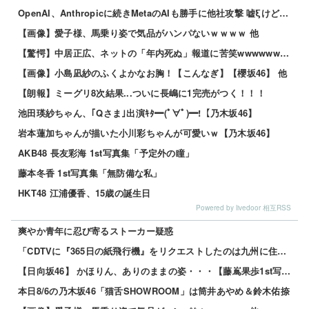
OpenAI、Anthropicに続きMetaのAIも勝手に他社攻撃 嘘ξけど何これ流行ってんの？
【画像】愛子様、馬乗り姿で気品がハンパないｗｗｗｗ 他
【驚愕】中居正広、ネットの「年内死ぬ」報道に苦笑wwwwww 他
【画像】小島凪紗のふくよかなお胸！【こんなぎ】【櫻坂46】 他
【朗報】ミーグリ8次結果...ついに長嶋に1完売がつく！！！
池田瑛紗ちゃん、｢Qさま｣出演ｷﾀ━(ﾟ∀ﾟ)━!【乃木坂46】
岩本蓮加ちゃんが描いた小川彩ちゃんが可愛いｗ【乃木坂46】
AKB48 長友彩海 1st写真集「予定外の瞳」
藤本冬香 1st写真集「無防備な私」
HKT48 江浦優香、15歳の誕生日
Powered by livedoor 相互RSS
爽やか青年に忍び寄るストーカー疑惑
「CDTVに『365日の紙飛行機』をリクエストしたのは九州に住む中学生」←この事実って結構デカいよな...
【日向坂46】 かほりん、ありのままの姿・・・【藤嶌果歩1st写真集】
本日8/6の乃木坂46「猫舌SHOWROOM」は筒井あやめ＆鈴木佑捺