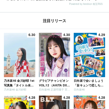
Powered by livedoor 相互RSS
注目リリース
6.30
4.30
4.29
乃木坂46 金川紗耶 1st
グラビアチャンピオン
日向坂で会いましょう
写真集「タイトル未
VOL.12 （AKITA DXシ
「妄キュンで恋しちゃ
乃木坂46 金川紗耶
日向坂46 正源司陽子 宮地すみれ
日向坂46
定」
リーズ）
いましょう」「どっち
が強いか決めましょ
4.28
4.28
4.28
う」「ご褒美でロケし
ましょう」「フレンド
リーになりましょう」