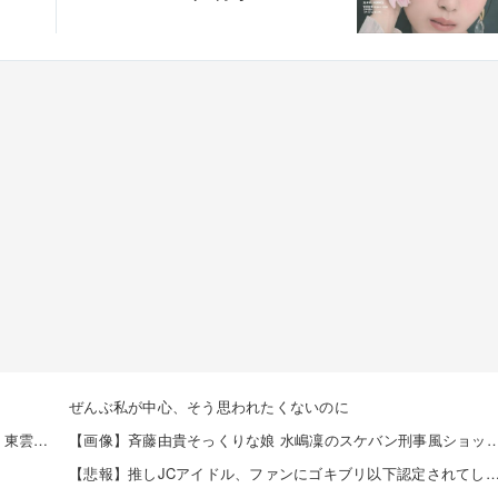
ぜんぶ私が中心、そう思われたくないのに
【8/10発売】「ヤングチャンピオン 2026年 No.16」表紙：東雲うみ / 斉藤優里 えなこ 高鶴桃羽 etc.
【画像】斉藤由貴そっくりな娘 水嶋凜のスケバン刑事風ショットが
【悲報】推しJCアイドル、ファンにゴキブリ以下認定されてしまうｗ