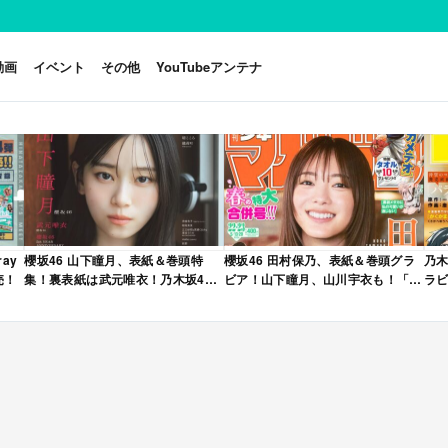
動画
イベント
その他
YouTubeアンテナ
ay
櫻坂46 山下瞳月、表紙＆巻頭特
櫻坂46 田村保乃、表紙＆巻頭グラ
乃木
売！
集！裏表紙は武元唯衣！乃木坂46
ビア！山下瞳月、山川宇衣も！「週
ラビ
海邉朱莉も登場！「B.L.T. 2026年
刊少年マガジン 2026年 No.22・23
年 
6月号」本日4/28発売！
合併号」本日4/28発売！
売