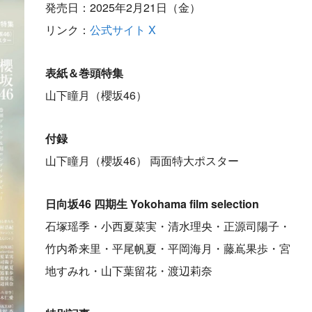
発売日：2025年2月21日（金）
リンク：
公式サイト
X
表紙＆巻頭特集
山下瞳月（櫻坂46）
付録
山下瞳月（櫻坂46） 両面特大ポスター
日向坂46 四期生 Yokohama film selection
石塚瑶季・小西夏菜実・清水理央・正源司陽子・
竹内希来里・平尾帆夏・平岡海月・藤嶌果歩・宮
地すみれ・山下葉留花・渡辺莉奈