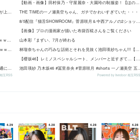
【動画・画像】田村保乃・守屋麗奈・大園玲の制服姿！【ほのす・れなぁ・ぞの】【櫻坂46】 他
賀喜遥香ちゃんが描いた映画「アンパンマン」のイラストが上手すぎる！！！【乃木坂46】
THE TIMEの一ノ瀬美空ちゃん、ガチでかわいすぎていた・・・
8/5配信『猫舌SHOWROOM』菅原咲月＆中西アルノの2ショット2枚！！【乃木坂4
【画像】プロの漫画家が描いた布袋百椛さんをご覧ください
【牙狼】8月5日のPIA数店舗で夢のタッグが来店した模様ｗｗｗｗｗ
山本彩『まずい、7月が終わる
【画像】「さよならララ」とかいう今期一の百合アニメｗｗｗｗｗ
林瑠奈ちゃんの巧みな話術とそれを見抜く池田瑛紗ちゃん!!!【乃木坂46】
【櫻坂46】レミノスペシャルシート、メンバーと近すぎて…【全国ツアー2026】
ぶっちゃけ写真集でビキニやランジェリーになるのって普通に『性』だよな
池田瑛紗 乃木坂46 #冨里奈央 #菅原咲月 #shorts 一ノ瀬
or 相互RSS
Powered by livedoor 相互RS
4.29
4.28
4.28
4.28