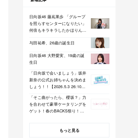
日向坂46 藤嶌果歩 「グループ
を照らすセンターになりたい」
何倍もキラキラしたかほりんが
降臨【坂道の火曜日】
与田祐希、26歳の誕生日
日向坂46 大野愛実、19歳の誕
生日
「日向坂で会いましょう」坂井
新奈の公式お姉ちゃんを決めま
しょう！！【2026.5.3 26:10〜
テレビ東京】
「そこ曲がったら、櫻坂？」力
を合わせて豪華ケータリングを
ゲット！春のBACKS祭り！
【2026.5.3 25:40〜 テレビ東
京】
もっと見る