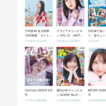
乃木坂46 金川紗耶
グラビアチャンピオ
日向坂で会い
1st写真集「タイトル
ン VOL.12 （AKITA
う「妄キュン
未定」
DXシリーズ）
ちゃいましょ
乃木坂46 金川紗耶
日向坂46 正源司陽子 宮地すみれ
日向坂46
「どっちが強
4.23
4.23
めましょう」
美でロケしま
う」「フレン
になりましょ
「笑って卒業
ましょう」 [Blu
CanCam 2026年 6月
週刊少年チャンピオ
BRODY 202
号
ン 2026年 No.21・
号
22 合併号
山下美月 加藤史帆 / 日向坂46 大野愛実
乃木坂46 五百城茉央