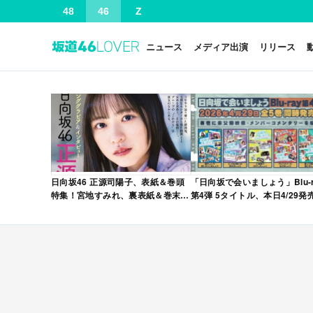
48
46
Z
ニュース
メディア出演
リリース
日向坂46 正源司陽子、表紙＆巻頭
「日向坂で会いましょう」Blu-r
特集！宮地すみれ、裏表紙＆巻末特
第4弾 5タイトル、本日4/29発
集！「グラビアチャンピオン
VOL.12」本日4/30発売！