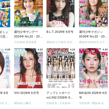
ましょ
週刊少年サンデー
B.L.T. 2026年 6月号
週刊少年マガジン
で恋し
2026年 No.22・23
2026年 No.22・23
う」
合併号
合併号
乃木坂46 賀喜遥香
櫻坂46 山下瞳月 武元唯衣 / 乃木坂46 海邉朱莉
櫻坂46 田村保乃 山下瞳月 山川宇衣
いか決
4.23
4.23
4.23
4.22
「ご褒
しょ
ドリー
う」
を祝い
-ray]
6年 6月
ViVi 2026年 6月号
アップトゥボーイ
MAQUIA 2026年 6月
vol.362 2026年 6月
号
号
日向坂46 藤嶌果歩 片山紗希 松尾桜 金村美玖 髙橋未来虹
櫻坂46 山﨑天
生駒里奈 / 乃木坂46 金川紗耶 森平麗心
与田祐希 / 櫻坂46 浅井恋乃未