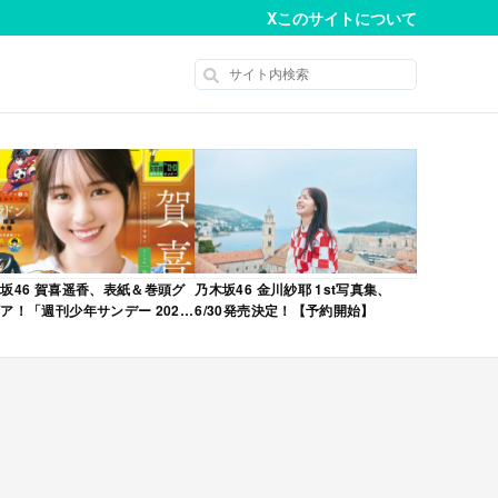
X
このサイトについて
坂46 賀喜遥香、表紙＆巻頭グ
乃木坂46 金川紗耶 1st写真集、
ア！「週刊少年サンデー 2026
6/30発売決定！【予約開始】
No.22・23 合併号」本日4/28発
！