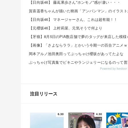
【日向坂46】 藤嶌果歩さん"ホンモノ"感が凄い・・・
【日向坂46】 マネージャーさん、これは超有能！！
【元櫻坂46】 上村莉菜、元気そうで何より
岡本アルノ池田奥田ってぶっちゃけ櫻坂があってたよな
Powered by livedo
注目リリース
6.30
4.30