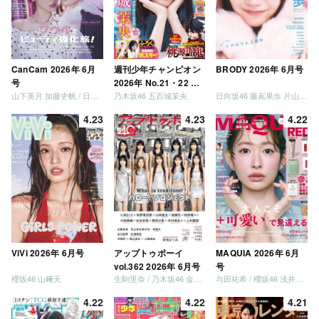
CanCam 2026年 6月
週刊少年チャンピオン
BRODY 2026年 6月号
号
2026年 No.21・22 合
山下美月 加藤史帆 / 日向坂46 大野愛実
乃木坂46 五百城茉央
日向坂46 藤嶌果歩 片山紗希 松尾桜 金村美玖 髙橋未来虹
併号
4.23
4.23
4.22
ViVi 2026年 6月号
アップトゥボーイ
MAQUIA 2026年 6月
vol.362 2026年 6月号
号
櫻坂46 山﨑天
生駒里奈 / 乃木坂46 金川紗耶 森平麗心
与田祐希 / 櫻坂46 浅井恋乃未
4.22
4.22
4.21