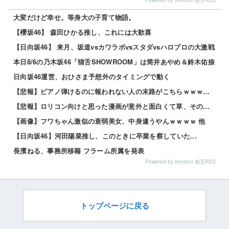
Powered by livedoor 相互RSS
大変だけど幸せ。等身大の子育て物語。
【櫻坂46】 森田ひかる推し、これには大歓喜
【日向坂46】 来月、坂道vsカワラボvsスタダvsハロプロの大激戦
本日8/6の乃木坂46「猫舌SHOWROOM」は筒井あやめ＆鈴木佑捺
日向坂46運営、おひさま予想外のタイミングで動く
【悲報】ピアノ弾けるのに報われない人の末路がこちらｗｗｗｗｗ 他
【悲報】ロリコン向けと思った漫画が意外と面白くて草、その理由がこれｗｗｗｗ 他
【画像】フワちゃん激似の衰弱美女、中身違うやんｗｗｗｗ 他
【日向坂46】河田陽菜推し、このときに卒業を察していた...
長濱ねる、事務所移籍 フラーム所属を発表
Powered by livedoor 相互RSS
トップページに戻る