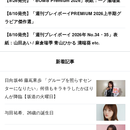
【9/26発売】「BOMB Premium 2026」表紙：一ノ瀬瑠菜
【8/10発売】「週刊プレイボーイPREMIUM 2026上半期グ
ラビア傑作選」
【8/10発売】「週刊プレイボーイ 2026年 No.34・35」表
紙：山田あい / 麻倉瑞季 青山ひかる 溝端葵 etc.
新着記事
日向坂46 藤嶌果歩 「グループを照らすセン
ターになりたい」何倍もキラキラしたかほり
んが降臨【坂道の火曜日】
与田祐希、26歳の誕生日