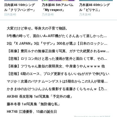
日向坂46 16thシング
乃木坂46 5thアルバム
乃木坂46 40thシング
ル「クリフハンガー」
「My respect」
ル「ビリヤニ」
日向坂46
乃木坂46
乃木坂46
大変だけど幸せ。等身大の子育て物語。
5号機の時って、面白いA+ART機がたくさんあって楽しかったよなｗｗｗ
2位『X JAPAN』3位『サザン』300名が選ぶ【日本のロックシーンを代表するバンド】1位に
【画像】豊田ルナの無修正自撮り写真、ガチで大絶賛されるwww 他
【悲報】ロリコン向けと思った漫画が意外と面白くて草、その理由がこれｗｗｗｗ 他
【画像】フワちゃん激似の衰弱美女、中身違うやんｗｗｗｗ 他
【悲報】6期のエース、ブログ更新するもいいねがガチで伸びない
マジか！次週のバナナムーンゲストは5期生からこの3人が登場！！！【乃木坂46】
かきまゆのおけつぶんぶんを撮影する遠藤さくらちゃんｗ【乃木坂46】
AKB48 長友彩海 1st写真集「予定外の瞳」
藤本冬香 1st写真集「無防備な私」
HKT48 江浦優香、15歳の誕生日