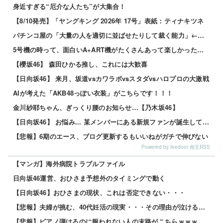
身近すぎる“厄介な人たち”が大集合！
【8/10発売】「ヤングキング 2026年 17号」表紙：ティナキツネ
パチンコ屋の「大量の人を適切に並ばせたりして裁く能力」←これガチで凄いよなｗｗｗ
5号機の時って、面白いA+ART機がたくさんあって楽しかったよなｗｗｗ
【櫻坂46】 森田ひかる推し、これには大歓喜
【日向坂46】 来月、坂道vsカワラボvsスタダvsハロプロの大激戦
AIが考えた「AKB48っぽい衣装」がこちらです！！！
金川紗耶ちゃん、ぎっくり腰のお知らせ…【乃木坂46】
【日向坂46】 お悩み... 某メンバーにある新規ファンが誕生していた
【悲報】6期のエース、ブログ更新するもいいねがガチで伸びない
Powered by livedoor 相互RSS
【マンガ】海外病院トラブルファイル
日向坂46運営、おひさま予想外のタイミングで動く
【日向坂46】おひさまの現状、これは否定できない・・・
【悲報】夫婦が挑む、40代妊活の現実・・・その理由が泣けるｗｗｗｗ 他
【悲報】ピアノ弾けるのに報われない人の末路がこちらｗｗｗｗｗ 他