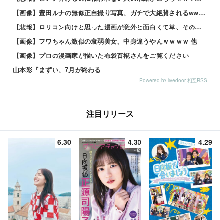
【画像】豊田ルナの無修正自撮り写真、ガチで大絶賛されるwww 他
【悲報】ロリコン向けと思った漫画が意外と面白くて草、その理由がこれｗｗｗｗ 他
【画像】フワちゃん激似の衰弱美女、中身違うやんｗｗｗｗ 他
【画像】プロの漫画家が描いた布袋百椛さんをご覧ください
山本彩『まずい、7月が終わる
Powered by livedoor 相互RSS
注目リリース
6.30
4.30
4.29