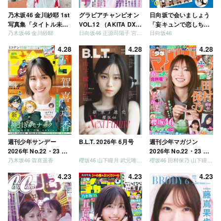
乃木坂46 金川紗耶 1st
グラビアチャンピオン
日向坂で会いましょう
写真集「タイトル未
VOL.12 （AKITA DXシ
「妄キュンで恋しちゃ
乃木坂46 金川紗耶
日向坂46 正源司陽子 宮地すみれ
日向坂46
定」
リーズ）
いましょう」「どっち
が強いか決めましょ
4.28
4.28
4.28
う」「ご褒美でロケし
ましょう」「フレンド
リーになりましょう」
「笑って卒業を祝いま
しょう」 [Blu-ray]
週刊少年サンデー
B.L.T. 2026年 6月号
週刊少年マガジン
2026年 No.22・23 合
2026年 No.22・23 合
乃木坂46 賀喜遥香
櫻坂46 山下瞳月 武元唯衣 / 乃木坂46 海邉朱莉
櫻坂46 田村保乃 山下瞳月 山川宇衣
併号
併号
4.23
4.23
4.23