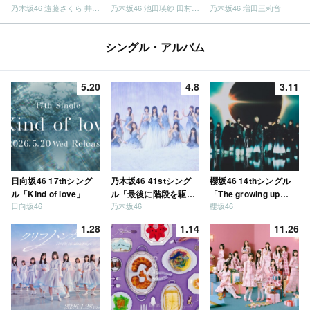
乃木坂46 遠藤さくら 井上和 / 日向坂46 小坂菜緒
乃木坂46 池田瑛紗 田村真佑
乃木坂46 増田三莉音
シングル・アルバム
5.20
4.8
3.11
日向坂46 17thシング
乃木坂46 41stシング
櫻坂46 14thシングル
ル「Kind of love」
ル「最後に階段を駆け
「The growing up
日向坂46
乃木坂46
櫻坂46
上がったのはいつ
train」
だ？」
1.28
1.14
11.26