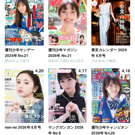
週刊少年サンデー
週刊少年マガジン
東京カレンダー 2026
2026年 No.21
2026年 No.21
年 6月号
櫻坂46 山下瞳月
櫻坂46 大園玲 村山美羽 稲熊ひな
乃木坂46 川﨑桜
4.20
4.17
4.16
non-no 2026年 6月号
ヤングガンガン 2026
週刊少年チャンピオン
年 No.9
2026年 No.20