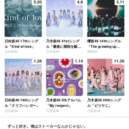
5.20
4.8
3.11
日向坂46 17thシング
乃木坂46 41stシング
櫻坂46 14thシングル
ル「Kind of love」
ル「最後に階段を駆け
「The growing up
日向坂46
乃木坂46
櫻坂46
上がったのはいつ
train」
だ？」
1.28
1.14
11.26
日向坂46 16thシング
乃木坂46 5thアルバム
乃木坂46 40thシング
ル「クリフハンガー」
「My respect」
ル「ビリヤニ」
日向坂46
乃木坂46
乃木坂46
ずっと好き。俺はストーカーなんかじゃない。