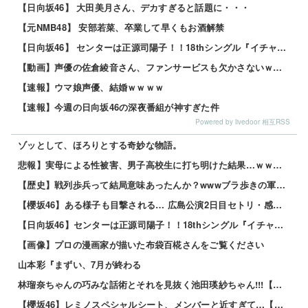
【日向坂46】 大田美月さん、デカすぎると話題に・・・
【元NMB48】 安部若菜、卒業して早くもお酒解禁
【日向坂46】 センターは正源司陽子！！18thシングル『イチャイチャ虫』のフォーメーションが発表される！
【動画】声優の佐倉綾音さん、ファンサービスも欠かさないｗｗｗｗ
【速報】ウマ娘声優、結婚ｗｗｗｗ
【速報】今週の日向坂46の深夜番組が神すぎた件
Powered by livedoor 相互RSS
ゾッとして、ほろりとする奇妙な物語。
悲報】実母による性被害、男子高校生に打ち明けた結果…ｗｗｗｗ 他
【歴史】戦列歩兵って結局意味あったんか？wwwブラ歩きの軍隊かよ 他
【櫻坂46】ある様子も目撃される… 広島公演2日目セトリ・感想がこちら【全国ツアー2026 What’s lonesome?】
【日向坂46】センターは正源司陽子！！18thシングル『イチャイチャ虫』のフォーメーションが発表される！
【画像】プロの漫画家が描いた布袋百椛さんをご覧ください
山本彩『まずい、7月が終わる
林瑠奈ちゃんの巧みな話術とそれを見抜く池田瑛紗ちゃん!!!【乃木坂46】
【櫻坂46】レミノスペシャルシート、メンバーと近すぎて…【全国ツアー2026】