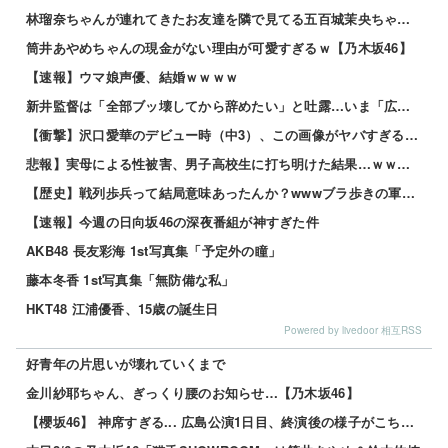
林瑠奈ちゃんが連れてきたお友達を隣で見てる五百城茉央ちゃんｗ【乃木坂46】
筒井あやめちゃんの現金がない理由が可愛すぎるｗ【乃木坂46】
【速報】ウマ娘声優、結婚ｗｗｗｗ
新井監督は「全部ブッ壊してから辞めたい」と吐露…いま「広島カープ」で何が起きているのか？
【衝撃】沢口愛華のデビュー時（中3）、この画像がヤバすぎるwwwwwwww 他
悲報】実母による性被害、男子高校生に打ち明けた結果…ｗｗｗｗ 他
【歴史】戦列歩兵って結局意味あったんか？wwwブラ歩きの軍隊かよ 他
【速報】今週の日向坂46の深夜番組が神すぎた件
AKB48 長友彩海 1st写真集「予定外の瞳」
藤本冬香 1st写真集「無防備な私」
HKT48 江浦優香、15歳の誕生日
Powered by livedoor 相互RSS
好青年の片思いが壊れていくまで
金川紗耶ちゃん、ぎっくり腰のお知らせ…【乃木坂46】
【櫻坂46】 神席すぎる... 広島公演1日目、終演後の様子がこちら【全国ツアー2026 What’...