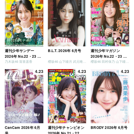
ましょう」「フレンド
リーになりましょう」
「笑って卒業を祝いま
しょう」 [Blu-ray]
週刊少年サンデー
B.L.T. 2026年 6月号
週刊少年マガジン
2026年 No.22・23 合
2026年 No.22・23 合
乃木坂46 賀喜遥香
櫻坂46 山下瞳月 武元唯衣 / 乃木坂46 海邉朱莉
櫻坂46 田村保乃 山下瞳月 山川宇衣
併号
併号
4.23
4.23
4.23
CanCam 2026年 6月
週刊少年チャンピオン
BRODY 2026年 6月号
号
2026年 No.21・22 合