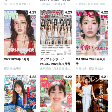
山下美月 加藤史帆 / 日向坂46 大野愛実
乃木坂46 五百城茉央
日向坂46 藤嶌果歩 片山紗希 松尾桜 金村美玖 髙橋未来虹
併号
4.23
4.23
4.22
ViVi 2026年 6月号
アップトゥボーイ
MAQUIA 2026年 6月
vol.362 2026年 6月号
号
櫻坂46 山﨑天
生駒里奈 / 乃木坂46 金川紗耶 森平麗心
与田祐希 / 櫻坂46 浅井恋乃未
4.22
4.22
4.21