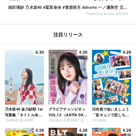
池田瑛紗 乃木坂46 #冨里奈央 #菅原咲月 #shorts 一ノ瀬美空 五百城茉央 瀬戸口心月 奥の反応まとめ
Powered by livedoor 相互RSS
注目リリース
6.30
4.30
4.29
乃木坂46 金川紗耶 1st
グラビアチャンピオン
日向坂で会いましょう
写真集「タイトル未
VOL.12 （AKITA DXシ
「妄キュンで恋しちゃ
乃木坂46 金川紗耶
日向坂46 正源司陽子 宮地すみれ
日向坂46
定」
リーズ）
いましょう」「どっち
が強いか決めましょ
4.28
4.28
4.28
う」「ご褒美でロケし