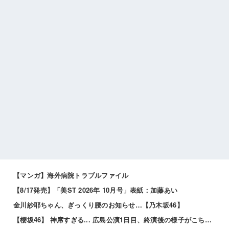
【マンガ】海外病院トラブルファイル
【8/17発売】「美ST 2026年 10月号」表紙：加藤あい
金川紗耶ちゃん、ぎっくり腰のお知らせ…【乃木坂46】
【櫻坂46】 神席すぎる... 広島公演1日目、終演後の様子がこちら【全国ツアー2026 What’s lonesome?】