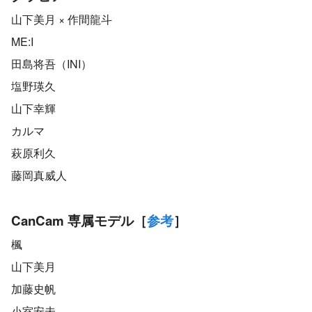
山下美月 × 作間龍斗
ME:I
田島将吾（INI）
塩野瑛久
山下幸輝
カルマ
萩原利久
藤岡真威人
CanCam 専属モデル［
参考
］
楓
山下美月
加藤史帆
小室安未