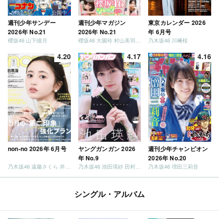
週刊少年サンデー
週刊少年マガジン
東京カレンダー 2026
2026年 No.21
2026年 No.21
年 6月号
櫻坂46 山下瞳月
櫻坂46 大園玲 村山美羽 稲熊ひな
乃木坂46 川﨑桜
4.20
4.17
4.16
non-no 2026年 6月号
ヤングガンガン 2026
週刊少年チャンピオン
年 No.9
2026年 No.20
乃木坂46 遠藤さくら 井上和 / 日向坂46 小坂菜緒
乃木坂46 池田瑛紗 田村真佑
乃木坂46 増田三莉音
シングル・アルバム