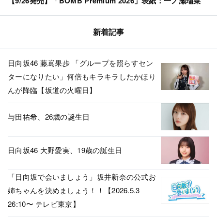
【9/26発売】「BOMB Premium 2026」表紙：一ノ瀬瑠菜
新着記事
日向坂46 藤嶌果歩 「グループを照らすセン
ターになりたい」何倍もキラキラしたかほり
んが降臨【坂道の火曜日】
与田祐希、26歳の誕生日
日向坂46 大野愛実、19歳の誕生日
「日向坂で会いましょう」坂井新奈の公式お
姉ちゃんを決めましょう！！【2026.5.3
26:10〜 テレビ東京】