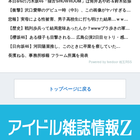
本日8/6の乃木坂46「猫舌SHOWROOM」は筒井あやめ＆鈴木佑捺
【衝撃】沢口愛華のデビュー時（中3）、この画像がヤバすぎるwwwwwwww 他
悲報】実母による性被害、男子高校生に打ち明けた結果…ｗｗｗｗ 他
【歴史】戦列歩兵って結局意味あったんか？wwwブラ歩きの軍隊かよ 他
【櫻坂46】ある様子も目撃される… 広島公演2日目セトリ・感想がこちら【全国ツアー2026 What...
【日向坂46】河田陽菜推し、このときに卒業を察していた...
長濱ねる、事務所移籍 フラーム所属を発表
Powered by livedoor 相互RSS
トップページに戻る