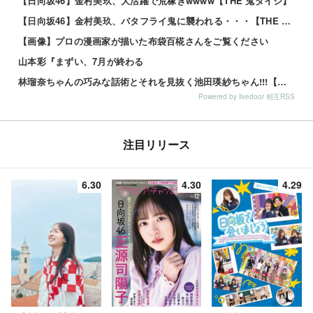
【日向坂46】金村美玖、大活躍で荒稼ぎwwww【THE 鬼タイジ】
【日向坂46】金村美玖、バタフライ鬼に襲われる・・・【THE 鬼タイジ】
【画像】プロの漫画家が描いた布袋百椛さんをご覧ください
山本彩『まずい、7月が終わる
林瑠奈ちゃんの巧みな話術とそれを見抜く池田瑛紗ちゃん!!!【乃木坂46】
Powered by livedoor 相互RSS
注目リリース
6.30
4.30
4.29