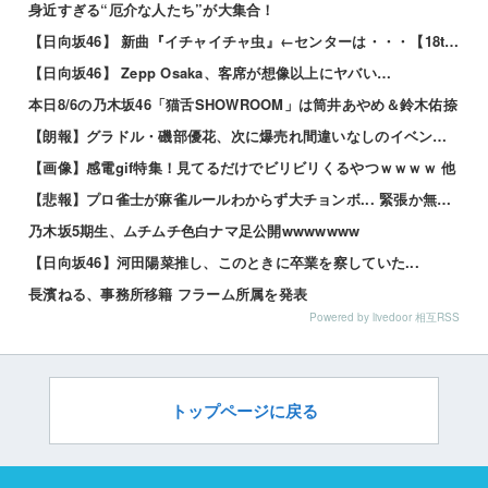
身近すぎる“厄介な人たち”が大集合！
【日向坂46】 新曲『イチャイチャ虫』←センターは・・・【18thシングル】
【日向坂46】 Zepp Osaka、客席が想像以上にヤバい…
本日8/6の乃木坂46「猫舌SHOWROOM」は筒井あやめ＆鈴木佑捺
【朗報】グラドル・磯部優花、次に爆売れ間違いなしのイベントが話題にｗｗｗｗ 他
【画像】感電gif特集！見てるだけでビリビリくるやつｗｗｗｗ 他
【悲報】プロ雀士が麻雀ルールわからず大チョンボ... 緊張か無知か？wwwwww 他
乃木坂5期生、ムチムチ色白ナマ足公開wwwwwww
【日向坂46】河田陽菜推し、このときに卒業を察していた...
長濱ねる、事務所移籍 フラーム所属を発表
Powered by livedoor 相互RSS
トップページに戻る