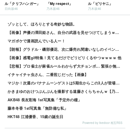
ル「クリフハンガー」
「My respect」
ル「ビリヤニ」
日向坂46
乃木坂46
乃木坂46
ゾッとして、ほろりとする奇妙な物語。
【画像】声優の澤田姫さん、自分の武器を見せつけてしまうｗｗｗｗ
マガポケで漫画読んでいる人ー！
【朗報】グラドル・磯部優花、次に爆売れ間違いなしのイベントが話題にｗｗｗｗ 他
【画像】感電gif特集！見てるだけでビリビリくるやつｗｗｗｗ 他
【悲報】プロ雀士が麻雀ルールわからず大チョンボ... 緊張か無知か？wwwwww 他
イチャイチャ虫さん、二番煎じだった【画像】
マジか！次週のバナナムーンゲストは5期生からこの3人が登場！！！【乃木坂46】
かきまゆのおけつぶんぶんを撮影する遠藤さくらちゃんｗ【乃木坂46】
AKB48 長友彩海 1st写真集「予定外の瞳」
藤本冬香 1st写真集「無防備な私」
HKT48 江浦優香、15歳の誕生日
Powered by livedoor 相互RSS