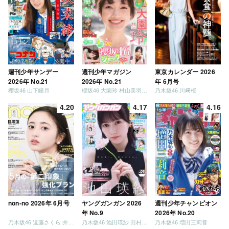
週刊少年サンデー
週刊少年マガジン
東京カレンダー 2026
2026年 No.21
2026年 No.21
年 6月号
櫻坂46 山下瞳月
櫻坂46 大園玲 村山美羽 稲熊ひな
乃木坂46 川﨑桜
4.20
4.17
4.16
non-no 2026年 6月号
ヤングガンガン 2026
週刊少年チャンピオン
年 No.9
2026年 No.20
乃木坂46 遠藤さくら 井上和 / 日向坂46 小坂菜緒
乃木坂46 池田瑛紗 田村真佑
乃木坂46 増田三莉音