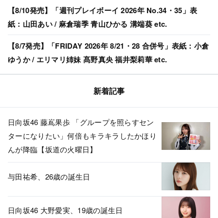
【8/10発売】「週刊プレイボーイ 2026年 No.34・35」表
紙：山田あい / 麻倉瑞季 青山ひかる 溝端葵 etc.
【8/7発売】「FRIDAY 2026年 8/21・28 合併号」表紙：小倉
ゆうか / エリマリ姉妹 髙野真央 福井梨莉華 etc.
新着記事
日向坂46 藤嶌果歩 「グループを照らすセン
ターになりたい」何倍もキラキラしたかほり
んが降臨【坂道の火曜日】
与田祐希、26歳の誕生日
日向坂46 大野愛実、19歳の誕生日