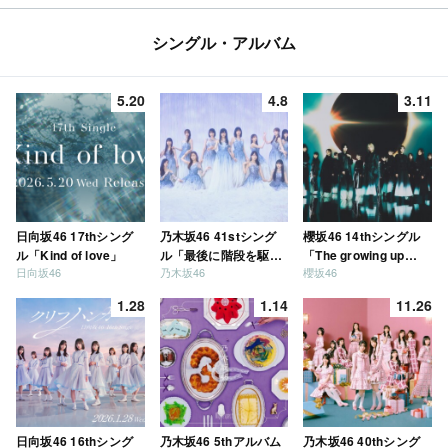
シングル・アルバム
5.20
4.8
3.11
日向坂46 17thシング
乃木坂46 41stシング
櫻坂46 14thシングル
ル「Kind of love」
ル「最後に階段を駆け
「The growing up
日向坂46
乃木坂46
櫻坂46
上がったのはいつ
train」
だ？」
1.28
1.14
11.26
日向坂46 16thシング
乃木坂46 5thアルバム
乃木坂46 40thシング