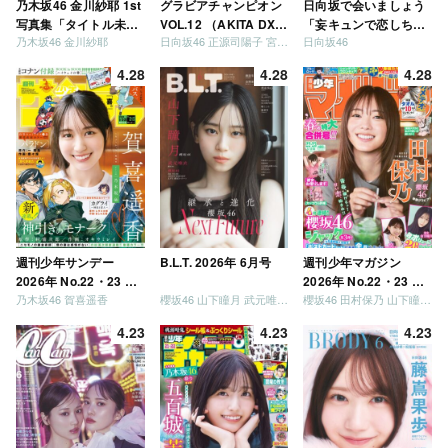
乃木坂46 金川紗耶 1st
グラビアチャンピオン
日向坂で会いましょう
写真集「タイトル未
VOL.12 （AKITA DXシ
「妄キュンで恋しちゃ
乃木坂46 金川紗耶
日向坂46 正源司陽子 宮地すみれ
日向坂46
定」
リーズ）
いましょう」「どっち
が強いか決めましょ
4.28
4.28
4.28
う」「ご褒美でロケし
ましょう」「フレンド
リーになりましょう」
「笑って卒業を祝いま
しょう」 [Blu-ray]
週刊少年サンデー
B.L.T. 2026年 6月号
週刊少年マガジン
2026年 No.22・23 合
2026年 No.22・23 合
乃木坂46 賀喜遥香
櫻坂46 山下瞳月 武元唯衣 / 乃木坂46 海邉朱莉
櫻坂46 田村保乃 山下瞳月 山川宇衣
併号
併号
4.23
4.23
4.23