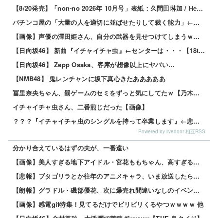
【8/20発売】「non-no 2026年 10月号」表紙：久間田琳加 / Hearts2Hearts
パチンコ屋の「大量の人を適切に並ばせたりして裁く能力」←これガチで凄いよなｗｗｗ
【画像】声優の澤田姫さん、自分の武器を見せつけてしまうｗｗｗｗ
【日向坂46】 新曲『イチャイチャ虫』←センターは・・・【18thシングル】
【日向坂46】 Zepp Osaka、客席が想像以上にヤバい…
【NMB48】 鬼レンチャンに坂下真心きたあああああ
冨里奈央ちゃん、罰ゲームのセミをずっと気にしてたｗ【乃木坂46】
イチャイチャ虫さん、二番煎じだった【画像】
？？？『イチャイチャ虫のシングルを持って卒業します』←悲惨だろ
Powered by livedoor 相互RSS
分かり合えているはずの夫が、一番遠い
【画像】美人すぎる地下アイドル・宮花ももちゃん、高すぎるスペックがこちらｗｗｗｗ 他
【悲報】ブタゴリラとか往年のアニメキャラ、いま放送したら大問題になる模様www 他
【朗報】グラドル・磯部優花、次に爆売れ間違いなしのイベントが話題にｗｗｗｗ 他
【画像】感電gif特集！見てるだけでビリビリくるやつｗｗｗｗ 他