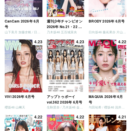
CanCam 2026年 6月
週刊少年チャンピオン
BRODY 2026年 6月号
号
2026年 No.21・22 合
山下美月 加藤史帆 / 日向坂46 大野愛実
乃木坂46 五百城茉央
日向坂46 藤嶌果歩 片山紗希 松尾桜 金村美玖 髙橋未来虹
併号
4.23
4.23
4.22
ViVi 2026年 6月号
アップトゥボーイ
MAQUIA 2026年 6月
vol.362 2026年 6月号
号
櫻坂46 山﨑天
生駒里奈 / 乃木坂46 金川紗耶 森平麗心
与田祐希 / 櫻坂46 浅井恋乃未
4.22
4.22
4.21