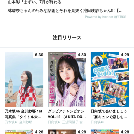
山本彩『まずい、7月が終わる
林瑠奈ちゃんの巧みな話術とそれを見抜く池田瑛紗ちゃん!!!【乃木坂46】
Powered by livedoor 相互RSS
注目リリース
6.30
4.30
4.29
乃木坂46 金川紗耶 1st
グラビアチャンピオン
日向坂で会いましょう
写真集「タイトル未
VOL.12 （AKITA DXシ
「妄キュンで恋しちゃ
乃木坂46 金川紗耶
日向坂46 正源司陽子 宮地すみれ
日向坂46
定」
リーズ）
いましょう」「どっち
が強いか決めましょ
4.28
4.28
4.28
う」「ご褒美でロケし