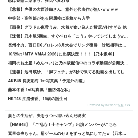
恋は疑惑に染まり、狂気へ変わる
【悲報】声優の大西沙織さん、意外と代表作が無いｗｗｗｗ
中等部・高等部がある附属校に高校から入学
【画像】グラドル東雲うみ、水着が食い込んだ横尻がHすぎる 他
【速報】乃木坂5期生、すぐベロを「こう」やってシてしまうwwwwww 他
長州小力、西口DXプロレス8月大会でリング復帰 対戦相手はクロちゃん 他
10/29の｢MTV VMAJ 2026｣に出演決定！！！【乃木坂46】
福岡のお土産 ｢めんべい｣と乃木坂配信中のコラボ動画が公開決定！！！【乃木坂46】
【速報】池田瑛紗、「脚フェチ」が3秒で果てる動画を出してしまう・・・
AKB48 長友彩海 1st写真集「予定外の瞳」
藤本冬香 1st写真集「無防備な私」
HKT48 江浦優香、15歳の誕生日
Powered by livedoor 相互RSS
妻との生活が、夫をうつへ追い込んだ現実
【NMB48】 「ご乱心！士キャンプ」出演メンバーがこちら
冨里奈央ちゃん、罰ゲームのセミをずっと気にしてたｗ【乃木坂46】