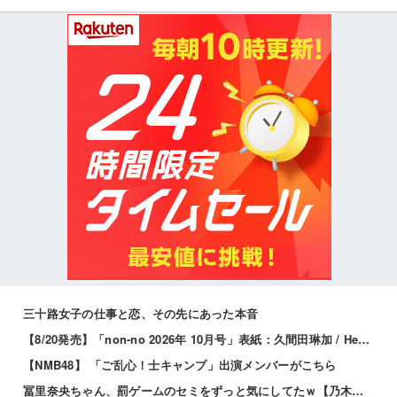
三十路女子の仕事と恋、その先にあった本音
【8/20発売】「non-no 2026年 10月号」表紙：久間田琳加 / Hearts2Hearts
【NMB48】 「ご乱心！士キャンプ」出演メンバーがこちら
冨里奈央ちゃん、罰ゲームのセミをずっと気にしてたｗ【乃木坂46】