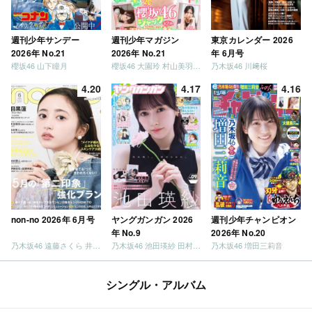
週刊少年サンデー
週刊少年マガジン
東京カレンダー 2026
2026年 No.21
2026年 No.21
年 6月号
櫻坂46 山下瞳月
櫻坂46 大園玲 村山美羽 稲熊ひな
乃木坂46 川﨑桜
4.20
4.17
4.16
non-no 2026年 6月号
ヤングガンガン 2026
週刊少年チャンピオン
年 No.9
2026年 No.20
乃木坂46 遠藤さくら 井上和 / 日向坂46 小坂菜緒
乃木坂46 池田瑛紗 田村真佑
乃木坂46 増田三莉音
シングル・アルバム