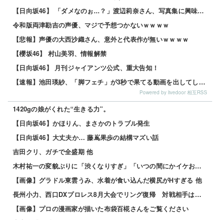
【日向坂46】 「ダメなのぉ...？」渡辺莉奈さん、写真集に興味津々
令和版両津勘吉の声優、マジで予想つかないｗｗｗｗ
【悲報】声優の大西沙織さん、意外と代表作が無いｗｗｗｗ
【櫻坂46】 村山美羽、情報解禁
【日向坂46】 月刊ジャイアンツ公式、重大告知！
【速報】池田瑛紗、「脚フェチ」が3秒で果てる動画を出してしまう・・・
Powered by livedoor 相互RSS
1420gの娘がくれた“生きる力”。
【日向坂46】かほりん、まさかのトラブル発生
【日向坂46】大丈夫か… 藤嶌果歩の結構マズい話
吉田クリ、ガチで全盛期 他
木村祐一の変貌ぶりに「渋くなりすぎ」「いつの間にかイケおじに」の声 他
【画像】グラドル東雲うみ、水着が食い込んだ横尻がHすぎる 他
長州小力、西口DXプロレス8月大会でリング復帰 対戦相手はクロちゃん 他
【画像】プロの漫画家が描いた布袋百椛さんをご覧ください