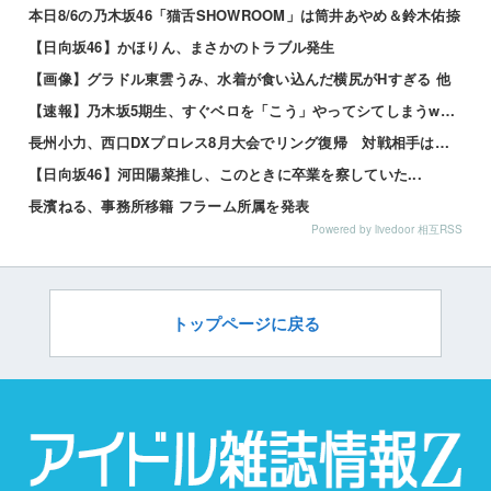
本日8/6の乃木坂46「猫舌SHOWROOM」は筒井あやめ＆鈴木佑捺
【日向坂46】かほりん、まさかのトラブル発生
【画像】グラドル東雲うみ、水着が食い込んだ横尻がHすぎる 他
【速報】乃木坂5期生、すぐベロを「こう」やってシてしまうwwwwww 他
長州小力、西口DXプロレス8月大会でリング復帰 対戦相手はクロちゃん 他
【日向坂46】河田陽菜推し、このときに卒業を察していた...
長濱ねる、事務所移籍 フラーム所属を発表
Powered by livedoor 相互RSS
トップページに戻る