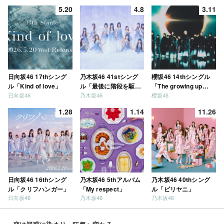
5.20
4.8
3.11
日向坂46 17thシング
乃木坂46 41stシング
櫻坂46 14thシングル
ル「Kind of love」
ル「最後に階段を駆け
「The growing up
日向坂46
乃木坂46
櫻坂46
上がったのはいつ
train」
だ？」
1.28
1.14
11.26
日向坂46 16thシング
乃木坂46 5thアルバム
乃木坂46 40thシング
ル「クリフハンガー」
「My respect」
ル「ビリヤニ」
日向坂46
乃木坂46
乃木坂46