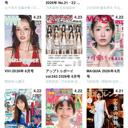
号
2026年 No.21・22 合
山下美月 加藤史帆 / 日向坂46 大野愛実
乃木坂46 五百城茉央
日向坂46 藤嶌果歩 片山紗希 松尾桜 金村美玖 髙橋未来虹
併号
4.23
4.23
4.22
ViVi 2026年 6月号
アップトゥボーイ
MAQUIA 2026年 6月
vol.362 2026年 6月号
号
櫻坂46 山﨑天
生駒里奈 / 乃木坂46 金川紗耶 森平麗心
与田祐希 / 櫻坂46 浅井恋乃未
4.22
4.22
4.21