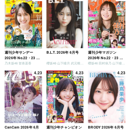
ましょう」「フレンド
リーになりましょう」
「笑って卒業を祝いま
しょう」 [Blu-ray]
週刊少年サンデー
B.L.T. 2026年 6月号
週刊少年マガジン
2026年 No.22・23 合
2026年 No.22・23 合
乃木坂46 賀喜遥香
櫻坂46 山下瞳月 武元唯衣 / 乃木坂46 海邉朱莉
櫻坂46 田村保乃 山下瞳月 山川宇衣
併号
併号
4.23
4.23
4.23
CanCam 2026年 6月
週刊少年チャンピオン
BRODY 2026年 6月号