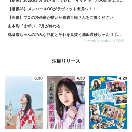
【動画】2026.08.07 めざましテレビ「イマドキ 乃木坂46 五百城茉央」
【櫻坂46】メンバー＆OGがラヴィット出演へ！！！
【画像】プロの漫画家が描いた布袋百椛さんをご覧ください
山本彩『まずい、7月が終わる
林瑠奈ちゃんの巧みな話術とそれを見抜く池田瑛紗ちゃん!!!【乃木坂46】
Powered by livedoor 相互RSS
注目リリース
6.30
4.30
4.29