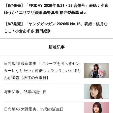
【8/7発売】「FRIDAY 2026年 8/21・28 合併号」表紙：小倉
ゆうか / エリマリ姉妹 髙野真央 福井梨莉華 etc.
【8/7発売】「ヤングガンガン 2026年 No.16」表紙：桃月な
しこ / 小倉あずさ 新田妃奈
新着記事
日向坂46 藤嶌果歩 「グループを照らすセン
ターになりたい」何倍もキラキラしたかほり
んが降臨【坂道の火曜日】
与田祐希、26歳の誕生日
日向坂46 大野愛実、19歳の誕生日