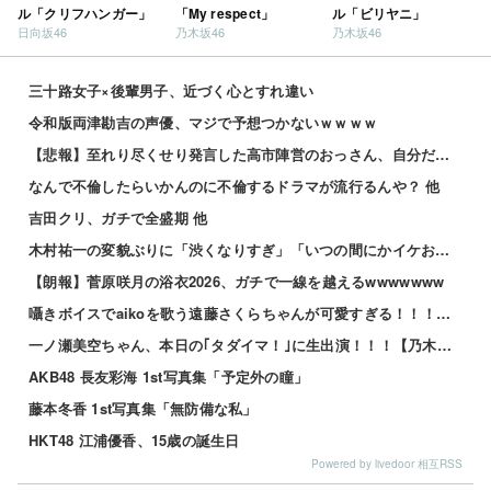
ル「クリフハンガー」
「My respect」
ル「ビリヤニ」
日向坂46
乃木坂46
乃木坂46
三十路女子×後輩男子、近づく心とすれ違い
令和版両津勘吉の声優、マジで予想つかないｗｗｗｗ
【悲報】至れり尽くせり発言した高市陣営のおっさん、自分だけクーラーの効いた避難所だったwwwwwww...
なんで不倫したらいかんのに不倫するドラマが流行るんや？ 他
吉田クリ、ガチで全盛期 他
木村祐一の変貌ぶりに「渋くなりすぎ」「いつの間にかイケおじに」の声 他
【朗報】菅原咲月の浴衣2026、ガチで一線を越えるwwwwwww
囁きボイスでaikoを歌う遠藤さくらちゃんが可愛すぎる！！！【乃木坂46】
一ノ瀬美空ちゃん、本日の｢タダイマ！｣に生出演！！！【乃木坂46】
AKB48 長友彩海 1st写真集「予定外の瞳」
藤本冬香 1st写真集「無防備な私」
HKT48 江浦優香、15歳の誕生日
Powered by livedoor 相互RSS