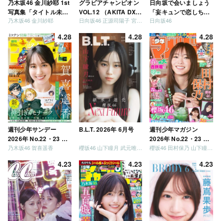
乃木坂46 金川紗耶 1st
グラビアチャンピオン
日向坂で会いましょう
写真集「タイトル未
VOL.12 （AKITA DXシ
「妄キュンで恋しちゃ
乃木坂46 金川紗耶
日向坂46 正源司陽子 宮地すみれ
日向坂46
定」
リーズ）
いましょう」「どっち
が強いか決めましょ
4.28
4.28
4.28
う」「ご褒美でロケし
ましょう」「フレンド
リーになりましょう」
「笑って卒業を祝いま
しょう」 [Blu-ray]
週刊少年サンデー
B.L.T. 2026年 6月号
週刊少年マガジン
2026年 No.22・23 合
2026年 No.22・23 合
乃木坂46 賀喜遥香
櫻坂46 山下瞳月 武元唯衣 / 乃木坂46 海邉朱莉
櫻坂46 田村保乃 山下瞳月 山川宇衣
併号
併号
4.23
4.23
4.23