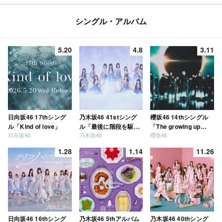
シングル・アルバム
5.20
4.8
3.11
日向坂46 17thシング
乃木坂46 41stシング
櫻坂46 14thシングル
ル「Kind of love」
ル「最後に階段を駆け
「The growing up
日向坂46
乃木坂46
櫻坂46
上がったのはいつ
train」
だ？」
1.28
1.14
11.26
日向坂46 16thシング
乃木坂46 5thアルバム
乃木坂46 40thシング