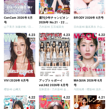
CanCam 2026年 6月
週刊少年チャンピオン
BRODY 2026年 6月号
号
2026年 No.21・22 合
山下美月 加藤史帆 / 日向坂46 大野愛実
乃木坂46 五百城茉央
日向坂46 藤嶌果歩 片山紗希 松尾桜 金村美玖 髙橋未来虹
併号
4.23
4.23
4.22
ViVi 2026年 6月号
アップトゥボーイ
MAQUIA 2026年 6月
vol.362 2026年 6月号
号
櫻坂46 山﨑天
生駒里奈 / 乃木坂46 金川紗耶 森平麗心
与田祐希 / 櫻坂46 浅井恋乃未
4.22
4.22
4.21