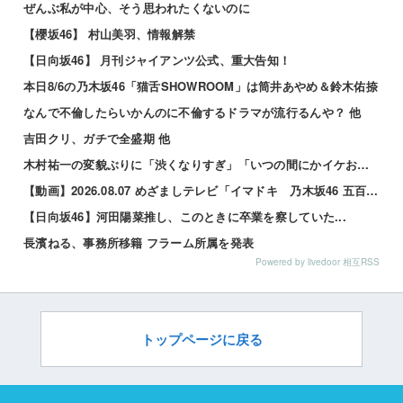
ぜんぶ私が中心、そう思われたくないのに
【櫻坂46】 村山美羽、情報解禁
【日向坂46】 月刊ジャイアンツ公式、重大告知！
本日8/6の乃木坂46「猫舌SHOWROOM」は筒井あやめ＆鈴木佑捺
なんで不倫したらいかんのに不倫するドラマが流行るんや？ 他
吉田クリ、ガチで全盛期 他
木村祐一の変貌ぶりに「渋くなりすぎ」「いつの間にかイケおじに」の声 他
【動画】2026.08.07 めざましテレビ「イマドキ 乃木坂46 五百城茉央」
【日向坂46】河田陽菜推し、このときに卒業を察していた...
長濱ねる、事務所移籍 フラーム所属を発表
Powered by livedoor 相互RSS
トップページに戻る