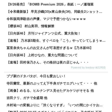
【9/26発売】「BOMB Premium 2026」表紙：一ノ瀬瑠菜
【令和最新版】 早見沙織(35)x東山奈央(34)、同級生2ショット写真がこちらｗｗｗｗ
令和版両津勘吉の声優、マジで予想つかないｗｗｗｗ
【櫻坂46】 村山美羽、情報解禁
【日向坂46】 月刊ジャイアンツ公式、重大告知！
【速報】 乃木坂5期生、すぐベロを「こう」やってシてしまうｗｗｗｗｗｗ
冨里奈央ちゃんのお父さんが可哀想すぎるｗ【乃木坂46】
【日向坂46】 上村ひなの、重大な問題について
【速報】田村保乃さん、その格好は夜の店じゃん・・・
Powered by livedoor 相互RSS
ブブ家のドタバタが、今日も愛おしい！
寺田蘭世、最新のぶってえ下半身ガチでエグいって・・・ 他
【画像】めるる、ヒルナンデス見せたデカケツがそそる 他
吉田クリ、ガチで全盛期 他
木村祐一の変貌ぶりに「渋くなりすぎ」「いつの間にかイケおじに」の声 他