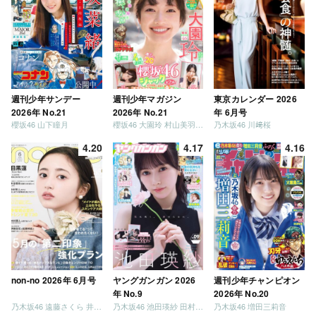
週刊少年サンデー
週刊少年マガジン
東京カレンダー 2026
2026年 No.21
2026年 No.21
年 6月号
櫻坂46 山下瞳月
櫻坂46 大園玲 村山美羽 稲熊ひな
乃木坂46 川﨑桜
4.20
4.17
4.16
non-no 2026年 6月号
ヤングガンガン 2026
週刊少年チャンピオン
年 No.9
2026年 No.20
乃木坂46 遠藤さくら 井上和 / 日向坂46 小坂菜緒
乃木坂46 池田瑛紗 田村真佑
乃木坂46 増田三莉音