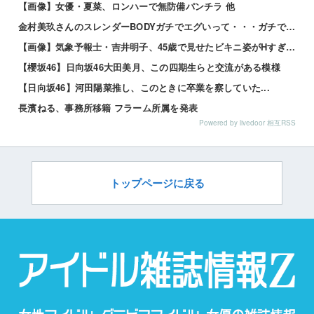
【画像】女優・夏菜、ロンハーで無防備パンチラ 他
金村美玖さんのスレンダーBODYガチでエグいって・・・ガチでエグいって・・・ 他
【画像】気象予報士・吉井明子、45歳で見せたビキニ姿がHすぎる 他
【櫻坂46】日向坂46大田美月、この四期生らと交流がある模様
【日向坂46】河田陽菜推し、このときに卒業を察していた...
長濱ねる、事務所移籍 フラーム所属を発表
Powered by livedoor 相互RSS
トップページに戻る