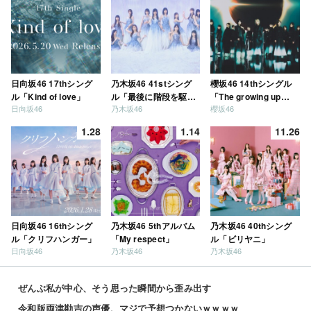
日向坂46 17thシング
乃木坂46 41stシング
櫻坂46 14thシングル
ル「Kind of love」
ル「最後に階段を駆け
「The growing up
日向坂46
乃木坂46
櫻坂46
上がったのはいつ
train」
だ？」
1.28
1.14
11.26
日向坂46 16thシング
乃木坂46 5thアルバム
乃木坂46 40thシング
ル「クリフハンガー」
「My respect」
ル「ビリヤニ」
日向坂46
乃木坂46
乃木坂46
ぜんぶ私が中心、そう思った瞬間から歪み出す
令和版両津勘吉の声優、マジで予想つかないｗｗｗｗ