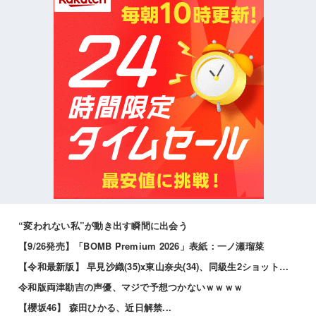
“変われない私”が動き出す瞬間に出会う
【9/26発売】「BOMB Premium 2026」表紙：一ノ瀬瑠菜
【令和最新版】 早見沙織(35)x東山奈央(34)、同級生2ショット写真がこちらｗｗｗｗ
令和版両津勘吉の声優、マジで予想つかないｗｗｗｗ
【櫻坂46】 森田ひかる、近日解禁...