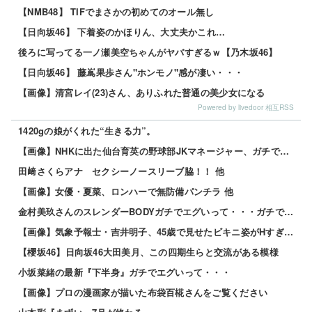
【NMB48】 TIFでまさかの初めてのオール無し
【日向坂46】 下着姿のかほりん、大丈夫かこれ…
後ろに写ってる一ノ瀬美空ちゃんがヤバすぎるｗ【乃木坂46】
【日向坂46】 藤嶌果歩さん"ホンモノ"感が凄い・・・
【画像】清宮レイ(23)さん、ありふれた普通の美少女になる
Powered by livedoor 相互RSS
1420gの娘がくれた“生きる力”。
【画像】NHKに出た仙台育英の野球部JKマネージャー、ガチで可愛いぞ 他
田﨑さくらアナ セクシーノースリーブ脇！！ 他
【画像】女優・夏菜、ロンハーで無防備パンチラ 他
金村美玖さんのスレンダーBODYガチでエグいって・・・ガチでエグいって・・・ 他
【画像】気象予報士・吉井明子、45歳で見せたビキニ姿がHすぎる 他
【櫻坂46】日向坂46大田美月、この四期生らと交流がある模様
小坂菜緒の最新『下半身』ガチでエグいって・・・
【画像】プロの漫画家が描いた布袋百椛さんをご覧ください