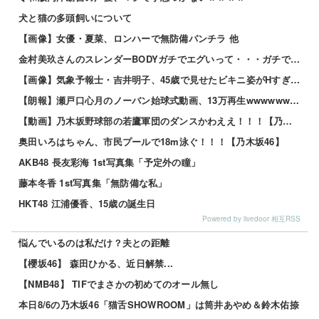
犬と猫の多頭飼いについて
【画像】女優・夏菜、ロンハーで無防備パンチラ 他
金村美玖さんのスレンダーBODYガチでエグいって・・・ガチでエグいって・・・ 他
【画像】気象予報士・吉井明子、45歳で見せたビキニ姿がHすぎる 他
【朗報】瀬戸口心月のノーバン始球式動画、13万再生wwwwwwwwww
【動画】乃木坂野球部の若鷹軍団のダンスかわええ！！！【乃木坂46】
奥田いろはちゃん、市民プールで18m泳ぐ！！！【乃木坂46】
AKB48 長友彩海 1st写真集「予定外の瞳」
藤本冬香 1st写真集「無防備な私」
HKT48 江浦優香、15歳の誕生日
Powered by livedoor 相互RSS
悩んでいるのは私だけ？夫との距離
【櫻坂46】 森田ひかる、近日解禁...
【NMB48】 TIFでまさかの初めてのオール無し
本日8/6の乃木坂46「猫舌SHOWROOM」は筒井あやめ＆鈴木佑捺