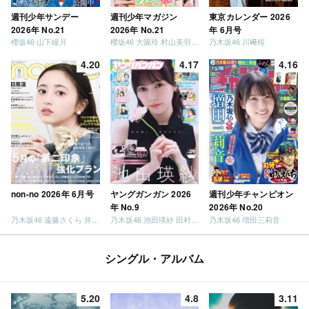
週刊少年サンデー
週刊少年マガジン
東京カレンダー 2026
2026年 No.21
2026年 No.21
年 6月号
櫻坂46 山下瞳月
櫻坂46 大園玲 村山美羽 稲熊ひな
乃木坂46 川﨑桜
4.20
4.17
4.16
non-no 2026年 6月号
ヤングガンガン 2026
週刊少年チャンピオン
年 No.9
2026年 No.20
乃木坂46 遠藤さくら 井上和 / 日向坂46 小坂菜緒
乃木坂46 池田瑛紗 田村真佑
乃木坂46 増田三莉音
シングル・アルバム
5.20
4.8
3.11