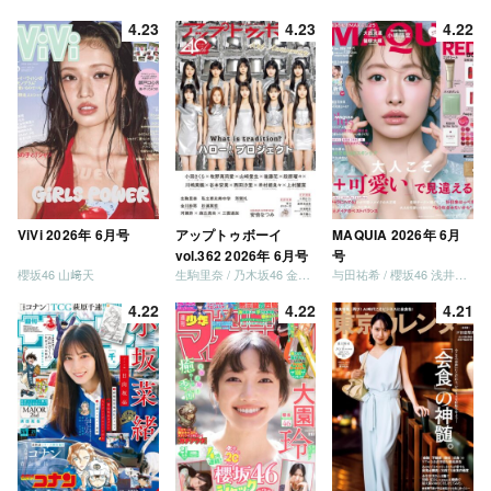
4.23
4.23
4.22
ViVi 2026年 6月号
アップトゥボーイ
MAQUIA 2026年 6月
vol.362 2026年 6月号
号
櫻坂46 山﨑天
生駒里奈 / 乃木坂46 金川紗耶 森平麗心
与田祐希 / 櫻坂46 浅井恋乃未
4.22
4.22
4.21