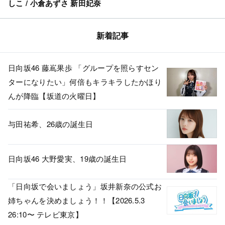
しこ / 小倉あずさ 新田妃奈
新着記事
日向坂46 藤嶌果歩 「グループを照らすセン
ターになりたい」何倍もキラキラしたかほり
んが降臨【坂道の火曜日】
与田祐希、26歳の誕生日
日向坂46 大野愛実、19歳の誕生日
「日向坂で会いましょう」坂井新奈の公式お
姉ちゃんを決めましょう！！【2026.5.3
26:10〜 テレビ東京】