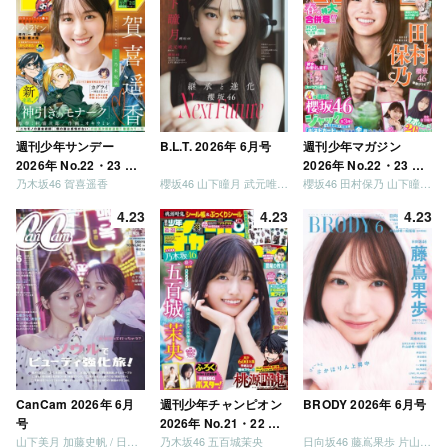
リーになりましょう」
「笑って卒業を祝いま
しょう」 [Blu-ray]
週刊少年サンデー
B.L.T. 2026年 6月号
週刊少年マガジン
2026年 No.22・23 合
2026年 No.22・23 合
乃木坂46 賀喜遥香
櫻坂46 山下瞳月 武元唯衣 / 乃木坂46 海邉朱莉
櫻坂46 田村保乃 山下瞳月 山川宇衣
併号
併号
4.23
4.23
4.23
CanCam 2026年 6月
週刊少年チャンピオン
BRODY 2026年 6月号
号
2026年 No.21・22 合
山下美月 加藤史帆 / 日向坂46 大野愛実
乃木坂46 五百城茉央
日向坂46 藤嶌果歩 片山紗希 松尾桜 金村美玖 髙橋未来虹
併号