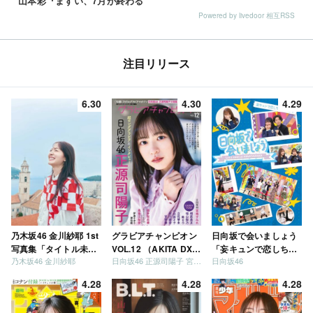
山本彩『まずい、7月が終わる
Powered by livedoor 相互RSS
注目リリース
6.30
4.30
4.29
乃木坂46 金川紗耶 1st
グラビアチャンピオン
日向坂で会いましょう
写真集「タイトル未
VOL.12 （AKITA DXシ
「妄キュンで恋しちゃ
乃木坂46 金川紗耶
日向坂46 正源司陽子 宮地すみれ
日向坂46
定」
リーズ）
いましょう」「どっち
が強いか決めましょ
4.28
4.28
4.28
う」「ご褒美でロケし
ましょう」「フレンド