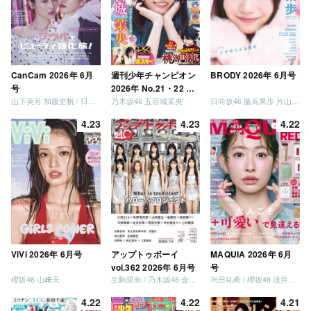
CanCam 2026年 6月
週刊少年チャンピオン
BRODY 2026年 6月号
号
2026年 No.21・22 合
山下美月 加藤史帆 / 日向坂46 大野愛実
乃木坂46 五百城茉央
日向坂46 藤嶌果歩 片山紗希 松尾桜 金村美玖 髙橋未来虹
併号
4.23
4.23
4.22
ViVi 2026年 6月号
アップトゥボーイ
MAQUIA 2026年 6月
vol.362 2026年 6月号
号
櫻坂46 山﨑天
生駒里奈 / 乃木坂46 金川紗耶 森平麗心
与田祐希 / 櫻坂46 浅井恋乃未
4.22
4.22
4.21