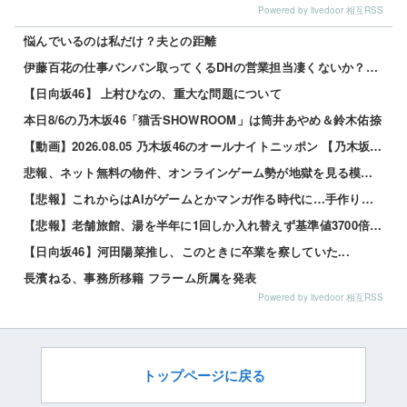
Powered by livedoor 相互RSS
悩んでいるのは私だけ？夫との距離
伊藤百花の仕事バンバン取ってくるDHの営業担当凄くないか？今年のボーナス凄いことになりそう！！【AK...
【日向坂46】 上村ひなの、重大な問題について
本日8/6の乃木坂46「猫舌SHOWROOM」は筒井あやめ＆鈴木佑捺
【動画】2026.08.05 乃木坂46のオールナイトニッポン 【乃木坂46 井上和】
悲報、ネット無料の物件、オンラインゲーム勢が地獄を見る模様wwwwww 他
【悲報】これからはAIがゲームとかマンガ作る時代に…手作りはオワコン？ 他
【悲報】老舗旅館、湯を半年に1回しか入れ替えず基準値3700倍のレジオネラ菌増殖…その理由がこれｗｗ...
【日向坂46】河田陽菜推し、このときに卒業を察していた...
長濱ねる、事務所移籍 フラーム所属を発表
Powered by livedoor 相互RSS
トップページに戻る