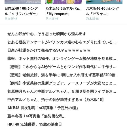
日向坂46 16thシング
乃木坂46 5thアルバム
乃木坂46 40thシング
ル「クリフハンガー」
「My respect」
ル「ビリヤニ」
日向坂46
乃木坂46
乃木坂46
ぜんぶ私が中心、そう思った瞬間から歪み出す
とある遊技アンケートがパチンカス達の心をエグりに来ていると話題ｗｗｗｗｗ
日産が社運をかけて発売するSUVｗｗｗｗｗｗｗ
悲報、ネット無料の物件、オンラインゲーム勢が地獄を見る模様wwwwww 他
【悲報】これからはAIがゲームとかマンガ作る時代に…手作りはオワコン？ 他
【悲報】老舗旅館、湯を半年に1回しか入れ替えず基準値3700倍のレジオネラ菌増殖…その理由がこれｗｗ...
【朗報】小坂菜緒の最新グラビア、ノースリーブが大変なことになってるって...
菅原咲月ちゃんと中西アルノちゃん、５期６期合同ライブをおねだり！！！【乃木坂46】
中西アルノちゃん、拍手の音が独特すぎるｗ【乃木坂46】
AKB48 長友彩海 1st写真集「予定外の瞳」
藤本冬香 1st写真集「無防備な私」
HKT48 江浦優香、15歳の誕生日