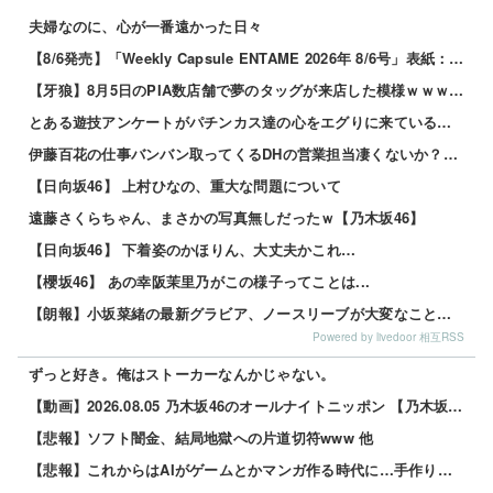
夫婦なのに、心が一番遠かった日々
【8/6発売】「Weekly Capsule ENTAME 2026年 8/6号」表紙：松本日向 / 三田悠貴 南雲るい 月海つくね
【牙狼】8月5日のPIA数店舗で夢のタッグが来店した模様ｗｗｗｗｗ
とある遊技アンケートがパチンカス達の心をエグりに来ていると話題ｗｗｗｗｗ
伊藤百花の仕事バンバン取ってくるDHの営業担当凄くないか？今年のボーナス凄いことになりそう！！【AKB48いともも】
【日向坂46】 上村ひなの、重大な問題について
遠藤さくらちゃん、まさかの写真無しだったｗ【乃木坂46】
【日向坂46】 下着姿のかほりん、大丈夫かこれ…
【櫻坂46】 あの幸阪茉里乃がこの様子ってことは...
【朗報】小坂菜緒の最新グラビア、ノースリーブが大変なことになってるって...
Powered by livedoor 相互RSS
ずっと好き。俺はストーカーなんかじゃない。
【動画】2026.08.05 乃木坂46のオールナイトニッポン 【乃木坂46 井上和】
【悲報】ソフト闇金、結局地獄への片道切符www 他
【悲報】これからはAIがゲームとかマンガ作る時代に…手作りはオワコン？ 他