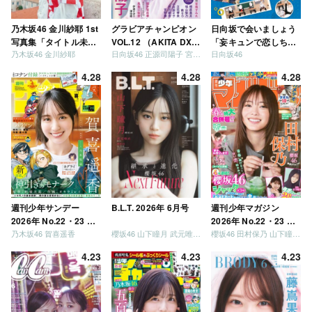
乃木坂46 金川紗耶 1st
グラビアチャンピオン
日向坂で会いましょう
写真集「タイトル未
VOL.12 （AKITA DXシ
「妄キュンで恋しちゃ
乃木坂46 金川紗耶
日向坂46 正源司陽子 宮地すみれ
日向坂46
定」
リーズ）
いましょう」「どっち
が強いか決めましょ
4.28
4.28
4.28
う」「ご褒美でロケし
ましょう」「フレンド
リーになりましょう」
「笑って卒業を祝いま
しょう」 [Blu-ray]
週刊少年サンデー
B.L.T. 2026年 6月号
週刊少年マガジン
2026年 No.22・23 合
2026年 No.22・23 合
乃木坂46 賀喜遥香
櫻坂46 山下瞳月 武元唯衣 / 乃木坂46 海邉朱莉
櫻坂46 田村保乃 山下瞳月 山川宇衣
併号
併号
4.23
4.23
4.23