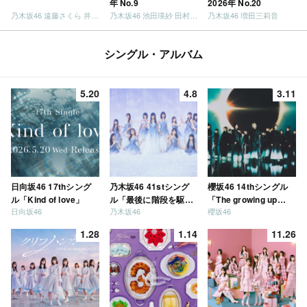
年 No.9
2026年 No.20
乃木坂46 遠藤さくら 井上和 / 日向坂46 小坂菜緒
乃木坂46 池田瑛紗 田村真佑
乃木坂46 増田三莉音
シングル・アルバム
5.20
4.8
3.11
日向坂46 17thシング
乃木坂46 41stシング
櫻坂46 14thシングル
ル「Kind of love」
ル「最後に階段を駆け
「The growing up
日向坂46
乃木坂46
櫻坂46
上がったのはいつ
train」
だ？」
1.28
1.14
11.26