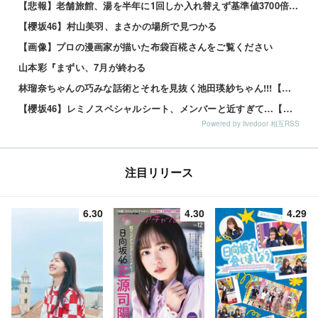
【悲報】老舗旅館、湯を半年に1回しか入れ替えず基準値3700倍のレジオネラ菌増殖…その理由がこれｗｗｗｗ 他
【櫻坂46】村山美羽、まさかの場所で見つかる
【画像】プロの漫画家が描いた布袋百椛さんをご覧ください
山本彩『まずい、7月が終わる
林瑠奈ちゃんの巧みな話術とそれを見抜く池田瑛紗ちゃん!!!【乃木坂46】
【櫻坂46】レミノスペシャルシート、メンバーと近すぎて…【全国ツアー2026】
Powered by livedoor 相互RSS
注目リリース
6.30
4.30
4.29