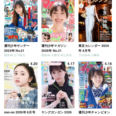
週刊少年サンデー
週刊少年マガジン
東京カレンダー 2026
2026年 No.21
2026年 No.21
年 6月号
櫻坂46 山下瞳月
櫻坂46 大園玲 村山美羽 稲熊ひな
乃木坂46 川﨑桜
4.20
4.17
4.16
non-no 2026年 6月号
ヤングガンガン 2026
週刊少年チャンピオン